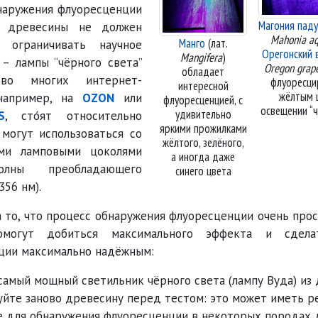
наружения флуоресценции
Магония пад
х древесины не должен
Mahonia aq
Манго
(лат.
 ограничивать научное
Орегонский 
Mangifera
)
 – лампы
чёрного света
Oregon grap
обладает
во многих интернет-
флуоресци
интересной
жёлтым 
 например, на
OZON
или
флуоресценцией, с
освещении
удивительно
S
, сто́ят относительно
яркими прожилками
могут использоваться со
жёлтого, зелёного,
ми ламповыми цоколями
а иногда даже
олны преобладающего
синего цвета
356 нм).
 то, что процесс обнаружения флуоресценции очень про
огут добиться максимального эффекта и сдела
ции максимально надёжным:
самый мощный светильник чёрного света (лампу Вуда) из 
йте заново древесину перед тестом: это может иметь 
е для обнаружения флуоресценции в некоторых породах 