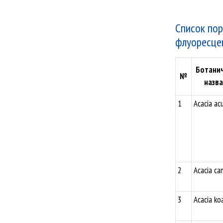
Список пор
флуоресцен
Ботани
№
назв
1
Acacia ac
2
Acacia ca
3
Acacia ko