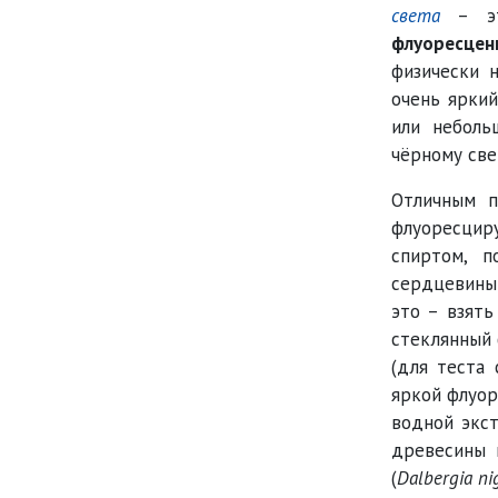
света
– эт
флуоресценц
физически 
очень яркий
или неболь
чёрному све
Отличным п
флуоресцир
спиртом, п
сердцевины
это – взять
стеклянный 
(для теста
яркой флуор
водной экст
древесины 
(
Dalbergia ni