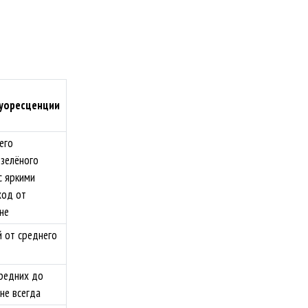
уоресценции
его
зелёного
с яркими
ход от
не
 от среднего
средних до
не всегда