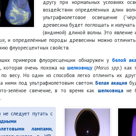
другу при нормальных условиях осв
воздействии определённых длин волн
ультрафиолетовое освещение (
чё
древесина будет поглощать и излучать
(видимой) длиной волны. Это явление 
ия
, и определённые породы древесины можно отличить
вию флуоресцентных свойств.
чших примеров флуоресценции обнаружен у
белой ак
), которая очень похожа на
шелковицу
(
Morus spp.
) как
 по весу. Но один из способов легко отличить их дру
за ними под ультрафиолетовым светом.
Белая акация
буд
лто-зелёное свечение, в то время как
шелковица
не б
.
 не следует путать с
идными
олетовыми лампами
,