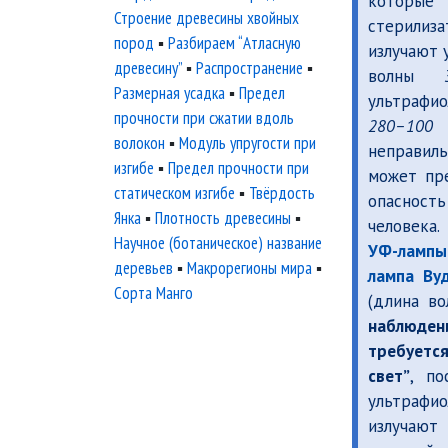
которые 
Строение древесины хвойных
стерили
пород
▪
Разбираем “Атласную
излучают
древесину”
▪
Распространение
▪
волны
Размерная усадка
▪
Предел
ультрафи
прочности при сжатии вдоль
280–100
волокон
▪
Модуль упругости при
неправил
изгибе
▪
Предел прочности при
может пр
статическом изгибе
▪
Твёрдость
опасно
Янка
▪
Плотность древесины
▪
человека
Научное (ботаническое) название
УФ-ламп
деревьев
▪
Макрорегионы мира
▪
лампа Ву
Сорта Манго
(длина в
наблюде
требуе
свет
, по
ультра
излуча