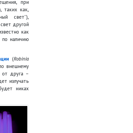
ещения, при
, таких как,
рный свет
),
 свет другой
известно как
 по наличию
ации
(
Robinia
 по внешнему
г от друга –
ет излучать
удет никах