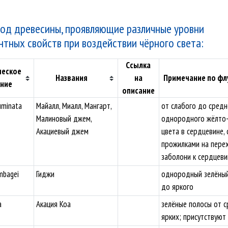
од древесины, проявляющие различные уровни
тных свойств при воздействии чёрного света:
Ссылка
ческое
Названия
на
Примечание по фл
ание
описание
uminata
Майалл, Миалл, Мангарт,
от слабого до средн
Малиновый джем,
однородного жёлто-
Акациевый джем
цвета в сердцевине, 
прожилками на пере
заболони к сердцеви
mbagei
Гиджи
однородный зелёный
до яркого
a
Акация Коа
зелёные полосы от 
ярких; присутствуют 