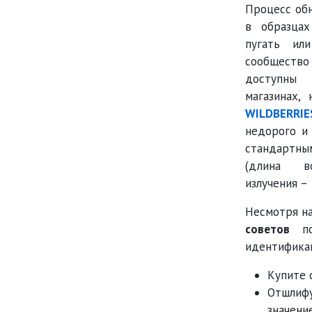
Процесс об
в образца
пугать или
сообщество
доступны 
магазинах,
WILDBERRIE
недорого и 
стандартны
(длина в
излучения – 
Несмотря на
советов
пом
идентифика
Купите 
Отшлифу
значени