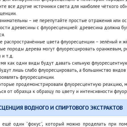
те все другие источники света для наиболее чёткого об
ценции.
внимательны – не перепутайте простые отражения или о
ости древесины с флуоресценцией: древесина должна бу
ся.
е распространённые цвета флуоресценции – зелёный и жё
ые породы дерева могут флуоресцировать оранжевым, р
и т.д.
емя как одни виды будут давать сильную флуоресцентну
будут лишь слабо флуоресцировать, а большинство видов
роявлять флуоресценции.
оторые продемонстрировали флуоресцентную реакцию, м
ься от образца к образцу по цвету и интенсивности флуо
СЦЕНЦИЯ ВОДНОГО И СПИРТОВОГО ЭКСТРАКТОВ
, ещё один “фокус”, который можно проделать при п