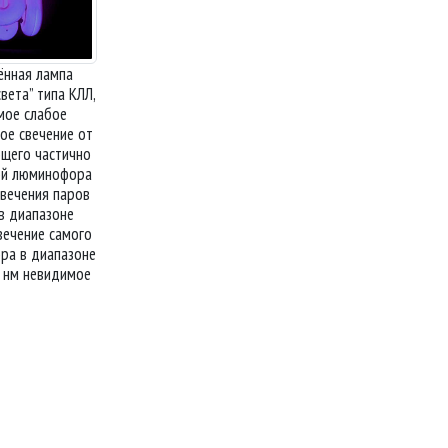
ённая лампа
света
типа КЛЛ,
мое слабое
ое свечение от
щего частично
ой люминофора
свечения паров
в диапазоне
вечение самого
ра в диапазоне
 нм невидимое