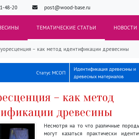
01-48-20
post@wood-base.ru
ВЕСИНЫ
ТЕМАТИЧЕСКИЕ СТАТЬИ
НОВОСТИ
уоресценция – как метод идентификации древесины
Идентификация древесины и
Статус МСОП
древесных материалов
есценция – как метод
тификации древесины
Флуоресценция – как метод идентификац
Несмотря на то что различные пород
могут казаться практически идент