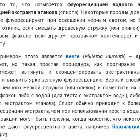
о то, что называется
флуоресценцией водного э
ией экстракта этанола
(спирта). Некоторые породы дре
не флуоресцируют при освещении чёрным светом, но 
 отклик, если смешать древесную стружку (или опилки
шом флаконе (или другом прозрачном контейнере) и
ту.
римером этого является
венге
(
Millettia laurentii
) – д
ует, но такая простая процедура, как протирание 
оможет вытянуть и сконцентрировать экстрактивн
 и выявить ярко-зелёную флуоресценцию. Верный спосо
 немного мелкой стружки (или опилок) и поместить их
флакон либо с водой (для теста с экстрактом воды), либ
 с экстрактом этанола). Спирт обычно приводит к боле
есценции экстракта, чем при использовании просто воды,
ракции могут быть полезны, когда известно, что неко
не дают флуоресцентного цвета, например
бразильски
gra
).