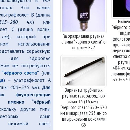
используются в УФ-
заторах. Эти лампы
ультрафиолет B
(длина
Включ
315–280 нм
) или
чёрного 
олет C
(длина волны
види
Газоразрядная ртутная
 нм
), который при
фиолетов
лампа
чёрного света
с
ьном использовании
проникаю
цоколем E27
через сл
едставлять серьёзную
спектра 
сть для здоровья
ртути 
. Нам же потребуются
404 нм, с
ы
чёрного света
(или
люминофо
350–370
да
) –
ультрафиолет A
олны
400–315 нм
).
Для
Варианты трубчатых
ния флуоресценции
ртутных газоразрядных
ламп Т5 (16 мм):
тся именно
чёрный
чёрного света
350–370
скольку другие типы
нм и кварцевая 253 нм со
фиолетовых ламп
штырьковыми цоколями
ют видимый свет,
G5