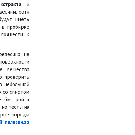
кстракта
и
весины, хотя
будут иметь
) в пробирке
 поднести к
ревесина не
поверхности
ые вещества
б проверить
 в небольшой
о со спиртом
е быстрой и
 но тесты на
торые породы
й палисандр