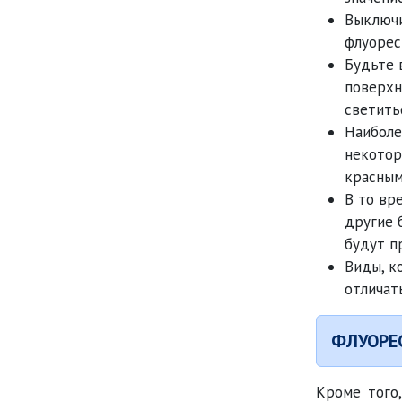
Выключи
флуорес
Будьте 
поверхн
светить
Наиболе
некотор
красным 
В то вр
другие 
будут п
Виды, к
отличат
ФЛУОРЕ
Кроме того