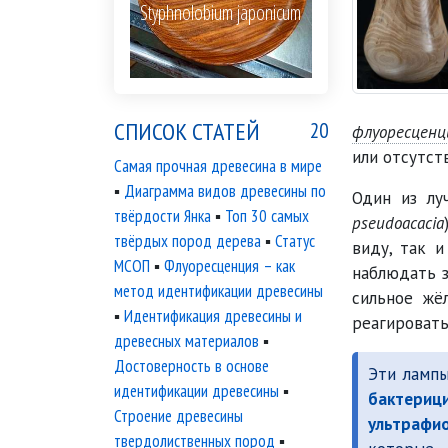
Styphnolobium japonicum
СПИСОК СТАТЕЙ
20
флуоресценц
или отсутст
Самая прочная древесина в мире
▪
Диаграмма видов древесины по
Один из лу
твёрдости Янка
▪
Топ 30 самых
pseudoacacia
твёрдых пород дерева
▪
Статус
виду, так и
МСОП
▪
Флуоресценция – как
наблюдать 
метод идентификации древесины
сильное жё
▪
Идентификация древесины и
реагировать
древесных материалов
▪
Достоверность в основе
Эти лампы
идентификации древесины
▪
бактериц
Строение древесины
ультрафи
твердолиственных пород
▪