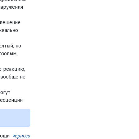
наружения
свещение
квально
лтый, но
озовым,
ю реакцию,
 вообще не
огут
ресценции.
омощи
чёрного