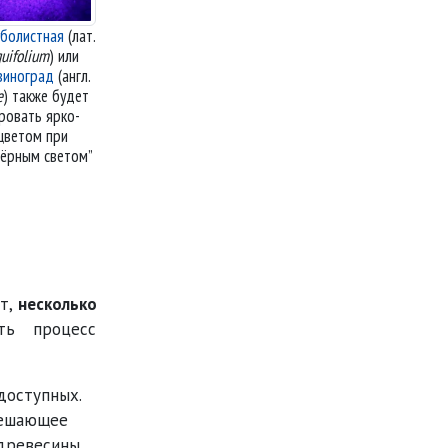
уболистная
(лат.
uifolium
) или
виноград
(англ.
e
) также будет
ровать ярко-
цветом при
чёрным светом
ст,
несколько
ть процесс
доступных.
решающее
древесины.