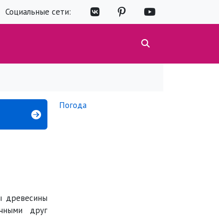
Социальные сети:
Погода
ии древесины
ы древесины
ичными друг