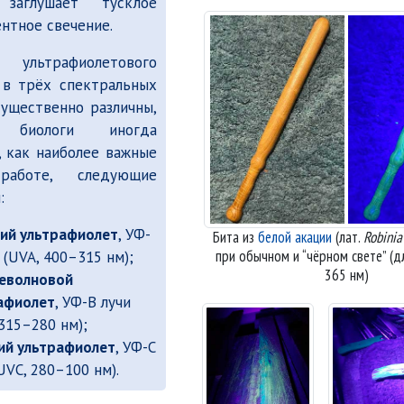
 заглушает тусклое
нтное свечение.
Бита из белой акации при 
Бита из белой акации при “
 ультрафиолетового
 в трёх спектральных
существенно различны,
у биологи иногда
 как наиболее важные
аботе, следующие
:
ий ультрафиолет
, УФ-
Бита из
белой акации
(лат.
Robinia
при обычном и
чёрном свете
(д
 (UVA, 400–315 нм);
365 нм)
еволновой
афиолет
, УФ-B лучи
315–280 нм);
ий ультрафиолет
, УФ-C
UVC, 280–100 нм).