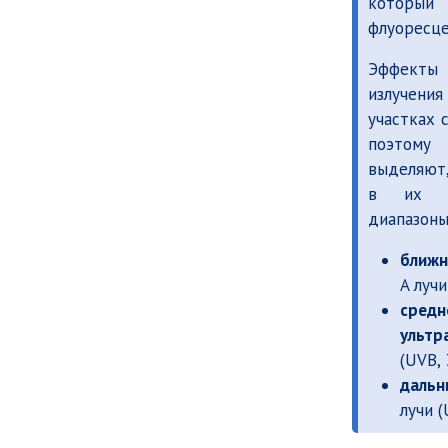
который
флуоресце
Эффекты
излучения
участках 
поэтом
выделяют,
в их р
диапазоны
ближн
A лучи
средн
ультр
(UVB, 
дальн
лучи (