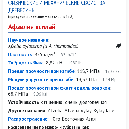
ФИЗИЧЕСКИЕ И МЕХАНИЧЕСКИЕ СВОЙСТВА
ДРЕВЕСИНЫ
(при сухой древесине – влажность 12%)
Афзелия ксилай
Научное название
:
Afzelia xylocarpa (и A. rhomboidea)
Плотность
:
825 кг/м³
52 lb/ft³
Твёрдость Янка
:
8,82 кН
1980 lb
f
Предел прочности при изгибе
:
118,7 МПа
17,22 ksi
Модуль упругости при изгибе
:
13,37 ГПа
1,94 Mpsi
Предел прочности при сжатии вдоль волокон
:
68,7 МПа
9,96 ksi
Устойчивость к гниению
:
очень долговечная
Другие названия
:
Afzelia, Afzelia xylay, Xylay lace
Распространение
:
Юго-Восточная Азия
Распределение по макро- и субрегионам: