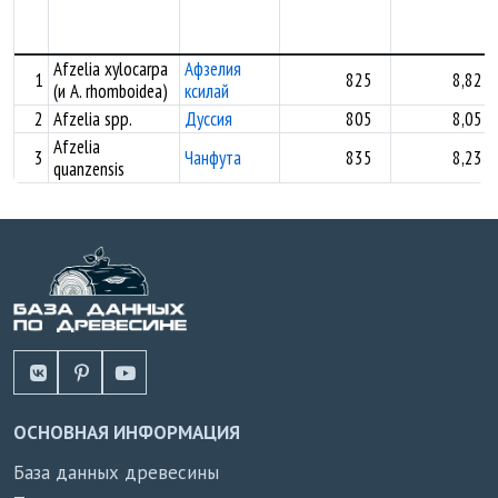
Afzelia xylocarpa
Афзелия
1
825
8,82
(и A. rhomboidea)
ксилай
2
Afzelia spp.
Дуссия
805
8,05
Afzelia
3
Чанфута
835
8,23
quanzensis
ОСНОВНАЯ ИНФОРМАЦИЯ
База данных древесины