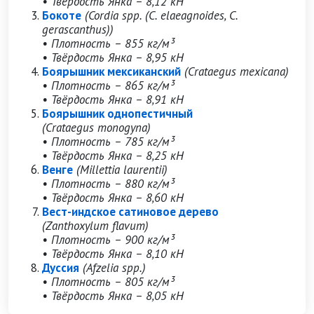
• Твёрдость Янка – 8,12 кН
Бокоте
(Cordia spp. (C. elaeagnoides, C.
gerascanthus))
• Плотность – 855 кг/м³
• Твёрдость Янка – 8,95 кН
Боярышник мексиканский
(Crataegus mexicana)
• Плотность – 865 кг/м³
• Твёрдость Янка – 8,91 кН
Боярышник однопестичный
(Crataegus monogyna)
• Плотность – 785 кг/м³
• Твёрдость Янка – 8,25 кН
Венге
(Millettia laurentii)
• Плотность – 880 кг/м³
• Твёрдость Янка – 8,60 кН
Вест-индское сатиновое дерево
(Zanthoxylum flavum)
• Плотность – 900 кг/м³
• Твёрдость Янка – 8,10 кН
Дуссия
(Afzelia spp.)
• Плотность – 805 кг/м³
• Твёрдость Янка – 8,05 кН