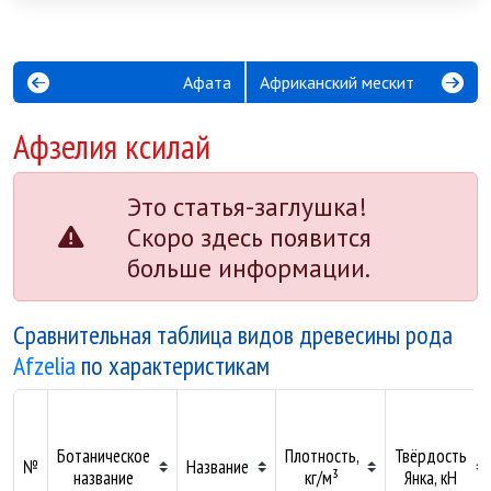
Афата
Африканский мескит
Афзелия ксилай
Это статья-заглушка!
Скоро здесь появится
больше информации.
Сравнительная таблица видов древесины рода
Afzelia
по характеристикам
Ботаническое
Плотность,
Твёрдость
№
Название
название
кг/м³
Янка, кН