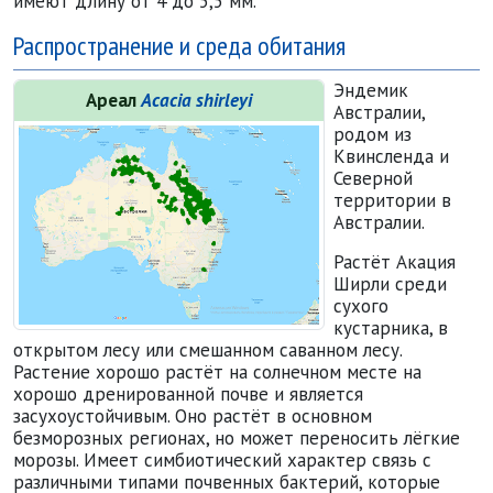
имеют длину от 4 до 5,5 мм.
Распространение и среда обитания
Эндемик
Ареал
Acacia shirleyi
Австралии,
родом из
Квинсленда и
Северной
территории в
Австра
лии.
Растёт Акация
Ширли среди
сухого
кустарника, в
открытом лесу или смешанном саванном лесу.
Растение хорошо растёт на солнечном месте на
хорошо дренированной почве и является
засухоустойчивым. Оно растёт в основном
безморозных регионах, но может переносить лёгкие
морозы. Имеет симбиотический характер связь с
различными типами почвенных бактерий, которые