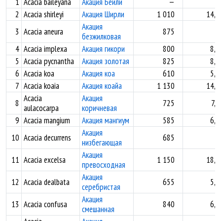
1
Acacia baileyana
Акация Бейли
—
2
Acacia shirleyi
Акация Ширли
1 010
14,9
Акация
3
Acacia aneura
875
безжилковая
4
Acacia implexa
Акация гикори
800
8,3
5
Acacia pycnantha
Акация золотая
825
8,1
6
Acacia koa
Акация коа
610
5,1
7
Acacia koaia
Акация коайа
1 130
14,4
Acacia
Акация
8
725
7,6
aulacocarpa
коричневая
9
Acacia mangium
Акация мангиум
585
6,3
Акация
10
Acacia decurrens
685
низбегающая
Акация
11
Acacia excelsa
1 150
18,0
превосходная
Акация
12
Acacia dealbata
655
5,1
серебристая
Акация
13
Acacia confusa
840
6,5
смешанная