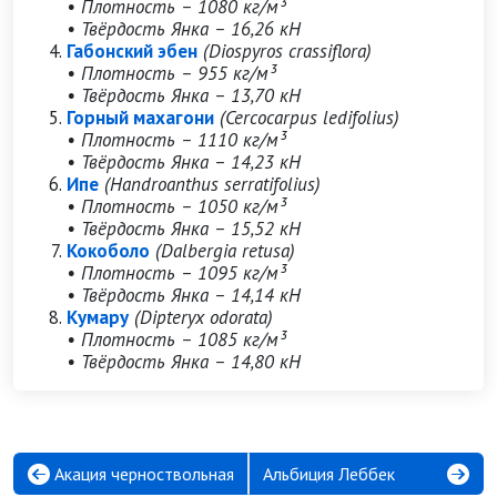
• Плотность – 1080 кг/м³
• Твёрдость Янка – 16,26 кН
Габонский эбен
(Diospyros crassiflora)
• Плотность – 955 кг/м³
• Твёрдость Янка – 13,70 кН
Горный махагони
(Cercocarpus ledifolius)
• Плотность – 1110 кг/м³
• Твёрдость Янка – 14,23 кН
Ипе
(Handroanthus serratifolius)
• Плотность – 1050 кг/м³
• Твёрдость Янка – 15,52 кН
Кокоболо
(Dalbergia retusa)
• Плотность – 1095 кг/м³
• Твёрдость Янка – 14,14 кН
Кумару
(Dipteryx odorata)
• Плотность – 1085 кг/м³
• Твёрдость Янка – 14,80 кН
Акация черноствольная
Альбиция Леббек