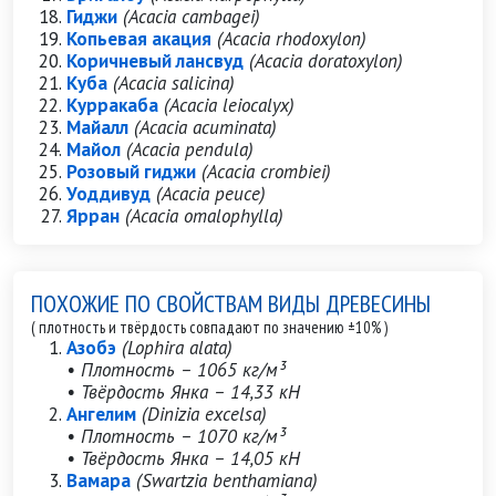
Гиджи
(Acacia cambagei)
Копьевая акация
(Acacia rhodoxylon)
Коричневый лансвуд
(Acacia doratoxylon)
Куба
(Acacia salicina)
Курракаба
(Acacia leiocalyx)
Майалл
(Acacia acuminata)
Майол
(Acacia pendula)
Розовый гиджи
(Acacia crombiei)
Уоддивуд
(Acacia peuce)
Ярран
(Acacia omalophylla)
ПОХОЖИЕ ПО СВОЙСТВАМ ВИДЫ ДРЕВЕСИНЫ
( плотность и твёрдость совпадают по значению ±10% )
Азобэ
(Lophira alata)
• Плотность – 1065 кг/м³
• Твёрдость Янка – 14,33 кН
Ангелим
(Dinizia excelsa)
• Плотность – 1070 кг/м³
• Твёрдость Янка – 14,05 кН
Вамара
(Swartzia benthamiana)