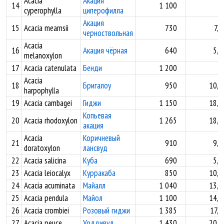
Acacia
Акация
14
1 100
cyperophylla
циперофилла
Акация
15
Acacia mearnsii
730
7,5
черноствольная
Acacia
16
Акация чёрная
640
5,1
melanoxylon
17
Acacia catenulata
Бенди
1 200
Acacia
18
Бригалоу
950
10,0
harpophylla
19
Acacia cambagei
Гиджи
1 150
18,9
Копьевая
20
Acacia rhodoxylon
1 265
18,2
акация
Acacia
Коричневый
21
910
9,6
doratoxylon
лансвуд
22
Acacia salicina
Куба
690
5,6
23
Acacia leiocalyx
Курракаба
850
10,2
24
Acacia acuminata
Майалл
1 040
13,8
25
Acacia pendula
Майол
1 100
14,1
26
Acacia crombiei
Розовый гиджи
1 385
17,2
27
Acacia peuce
Уоддивуд
1 430
20,6