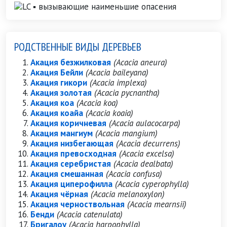
РОДСТВЕННЫЕ ВИДЫ ДЕРЕВЬЕВ
Акация безжилковая
(Acacia aneura)
Акация Бейли
(Acacia baileyana)
Акация гикори
(Acacia implexa)
Акация золотая
(Acacia pycnantha)
Акация коа
(Acacia koa)
Акация коайа
(Acacia koaia)
Акация коричневая
(Acacia aulacocarpa)
Акация мангиум
(Acacia mangium)
Акация низбегающая
(Acacia decurrens)
Акация превосходная
(Acacia excelsa)
Акация серебристая
(Acacia dealbata)
Акация смешанная
(Acacia confusa)
Акация циперофилла
(Acacia cyperophylla)
Акация чёрная
(Acacia melanoxylon)
Акация черноствольная
(Acacia mearnsii)
Бенди
(Acacia catenulata)
Бригалоу
(Acacia harpophylla)