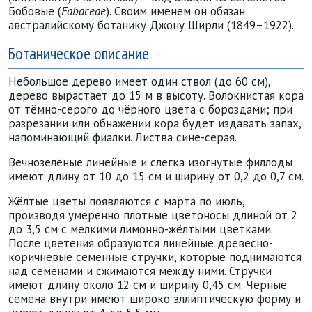
Бобовые (
Fabaceae
). Своим именем он обязан
австралийскому ботанику Джону Ширли (1849–1922).
Ботаническое описание
Небольшое дерево имеет один ствол (до 60 см),
дерево вырастает до 15 м в высоту. Волокнистая кора
от тёмно-серого до чёрного цвета с бороздами; при
разрезании или обнажении кора будет издавать запах,
напомина
ющий фиалки. Листва сине-серая.
Вечнозелёные линейные и слегка изогнутые филлоды
имеют длину от 10 до 15 см и ширину от 0,2 до 0,7 см.
Жёлтые цветы появляются с марта по июль,
производя умеренно плотные цветоносы длиной от 2
до 3,5 см с мелкими лимонно-жёлтыми цветками.
После цветения образуются линейные древесно-
коричневые семенные стручки, которые поднимаются
над семенами и сжимаются между ними. Стручки
имеют длину около 12 см и ширину 0,45 см. Чёрные
семена внутри имеют широко эллиптическую форму и