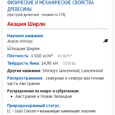
ФИЗИЧЕСКИЕ И МЕХАНИЧЕСКИЕ СВОЙСТВА
ДРЕВЕСИНЫ
(при сухой древесине – влажность 12%)
Акация Ширли
Научное название
:
Acacia shirleyi
Плотность
:
1 010 кг/м³
63 lb/ft³
Твёрдость Янка
:
14,90 кН
3350 lb
f
Другие названия
:
Shirley’s lancewood, Lancewood
Распространение
:
северная и северо-восточная
части Австралии
Распределение по макро- и субрегионам:
Австралия и Новая Зеландия
Природоохранный статус
:
LC – Least Concern ▪ вызывающие наименьшие опасения