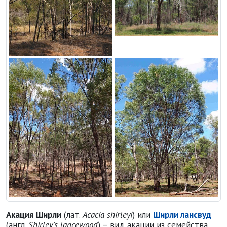
Акация Ширли (Acacia shirleyi)
Акация Ширли (Acacia shirleyi)
Акация Ширли (Acacia shirleyi)
Акация Ширли (Acacia shirleyi)
Акация Ширли
(лат.
Acacia shirleyi
) или
Ширли лансвуд
(англ.
Shirley’s lancewood
) – вид акации из семейства