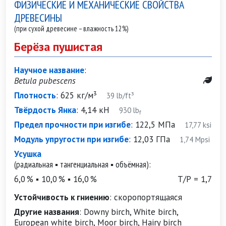
ФИЗИЧЕСКИЕ И МЕХАНИЧЕСКИЕ СВОЙСТВА
ДРЕВЕСИНЫ
(при сухой древесине – влажность 12%)
Берёза пушистая
Научное название
:
Betula pubescens
Плотность
:
625 кг/м³
39 lb/ft³
Твёрдость Янка
:
4,14 кН
930 lb
f
Предел прочности при изгибе
:
122,5 МПа
17,77 ksi
Модуль упругости при изгибе
:
12,03 ГПа
1,74 Mpsi
Усушка
(радиальная ▪ тангенциальная ▪ объёмная):
6,0 % ▪ 10,0 % ▪ 16,0 %
Т/Р = 1,7
Устойчивость к гниению
:
скоропортящаяся
Другие названия
:
Downy birch, White birch,
European white birch, Moor birch, Hairy birch