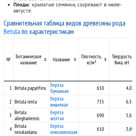
Плоды
: крылатые семянки, созревают в июле-
августе.
Сравнительная таблица видов древесины рода
Betula
по характеристикам
Ботаническое
Плотность,
Твёрдость
№
Название
название
кг/м³
Янка, кН
Берёза
1
Betula papyrifera
610
4,05
бумажная
Берёза
2
Betula lenta
735
6,54
вишнёвая
Betula
Берёза
3
690
5,61
alleghaniensis
жёлтая
Betula
Берёза
4
610
3,69
neoalaskana
новоаляскская