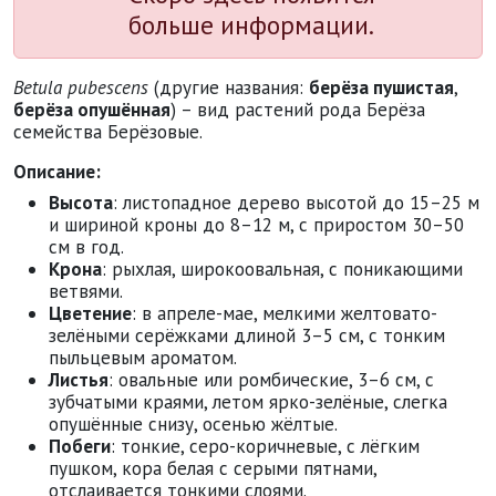
больше информации.
Betula pubescens
(другие названия:
берёза пушистая
,
берёза опушённая
) – вид растений рода Берёза
семейства Берёзовые.
Описание:
Высота
: листопадное дерево высотой до 15–25 м
и шириной кроны до 8–12 м, с приростом 30–50
см в год.
Крона
: рыхлая, широкоовальная, с поникающими
ветвями.
Цветение
: в апреле-мае, мелкими желтовато-
зелёными серёжками длиной 3–5 см, с тонким
пыльцевым ароматом.
Листья
: овальные или ромбические, 3–6 см, с
зубчатыми краями, летом ярко-зелёные, слегка
опушённые снизу, осенью жёлтые.
Побеги
: тонкие, серо-коричневые, с лёгким
пушком, кора белая с серыми пятнами,
отслаивается тонкими слоями.