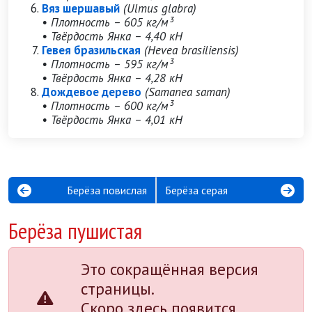
Вяз шершавый
(Ulmus glabra)
• Плотность – 605 кг/м³
• Твёрдость Янка – 4,40 кН
Гевея бразильская
(Hevea brasiliensis)
• Плотность – 595 кг/м³
• Твёрдость Янка – 4,28 кН
Дождевое дерево
(Samanea saman)
• Плотность – 600 кг/м³
• Твёрдость Янка – 4,01 кН
Берёза повислая
Берёза серая
Берёза пушистая
Это сокращённая версия
страницы.
Скоро здесь появится