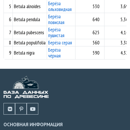
Берёза
5
Betula alnoides
530
3,69
ольховидная
Берёза
6
Betula pendula
640
5,36
повислая
Берёза
7
Betula pubescens
625
4,14
пушистая
8
Betula populifolia
Берёза серая
560
3,38
Берёза
9
Betula nigra
590
4,32
чёрная
ОСНОВНАЯ ИНФОРМАЦИЯ