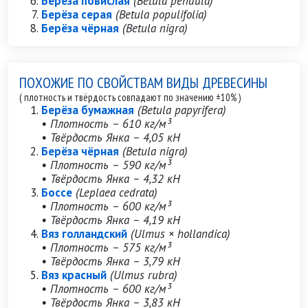
Берёза повислая
(Betula pendula)
Берёза серая
(Betula populifolia)
Берёза чёрная
(Betula nigra)
ПОХОЖИЕ ПО СВОЙСТВАМ ВИДЫ ДРЕВЕСИНЫ
( плотность и твёрдость совпадают по значению ±10% )
Берёза бумажная
(Betula papyrifera)
• Плотность – 610 кг/м³
• Твёрдость Янка – 4,05 кН
Берёза чёрная
(Betula nigra)
• Плотность – 590 кг/м³
• Твёрдость Янка – 4,32 кН
Боссе
(Leplaea cedrata)
• Плотность – 600 кг/м³
• Твёрдость Янка – 4,19 кН
Вяз голландский
(Ulmus × hollandica)
• Плотность – 575 кг/м³
• Твёрдость Янка – 3,79 кН
Вяз красный
(Ulmus rubra)
• Плотность – 600 кг/м³
• Твёрдость Янка – 3,83 кН