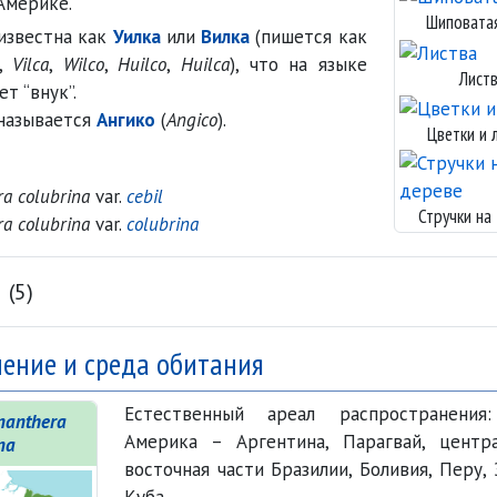
Америке.
Шиповата
известна как
Уилка
или
Вилка
(пишется как
,
Vilca
,
Wilco
,
Huilco
,
Huilca
), что на языке
Лист
т “внук”.
называется
Ангико
(
Angico
).
Цветки и 
a colubrina
var.
cebil
Стручки на
a colubrina
var.
colubrina
(5)
ение и среда обитания
Естественный ареал распростра
­нени
nanthera
Америка – Аргентина, Парагвай, центр
na
восточная части Бразилии, Боливия, Перу,