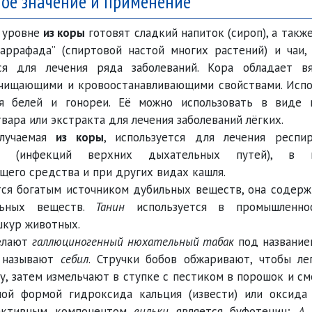
ое значение и применение
 уровне
из коры
готовят сладкий напиток (сироп), а такж
“гаррафада” (спиртовой настой многих растений) и чаи,
ся для лечения ряда заболеваний. Кора обладает в
очищающими и кровоостанавливающими свойствами. Испо
я белей и гонореи. Её можно использовать в виде 
твара или экстракта для лечения заболеваний лёгких.
олучаемая
из коры
, используется для лечения респи
ий (инфекций верхних дыхательных путей), в к
его средства и при других видах кашля.
ся богатым источником дубильных веществ, она содерж
льных веществ.
Танин
используется в промышленно
шкур животных.
елают
галлюциногенный нюхательный табак
под названи
о называют
себил
. Стручки бобов обжаривают, чтобы ле
у, затем измельчают в ступке с пестиком в порошок и с
ной формой гидроксида кальция (извести) или оксида 
активным компонентом
вильки
является буфотенин;
A.