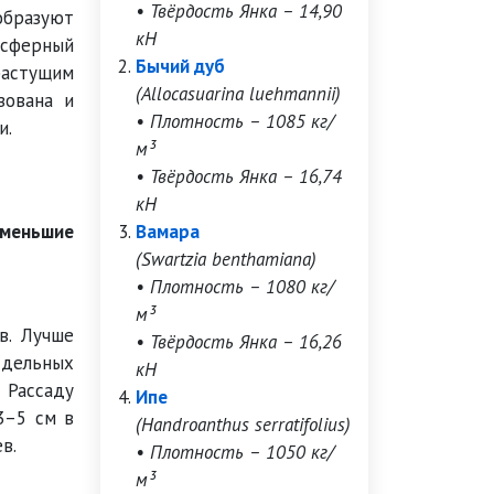
• Твёрдость Янка – 14,90
бразуют
кН
осферный
Бычий дуб
растущим
(Allocasuarina luehmannii)
зована и
• Плотность – 1085 кг/
и.
м³
• Твёрдость Янка – 16,74
кН
именьшие
Вамара
(Swartzia benthamiana)
• Плотность – 1080 кг/
м³
в. Лучше
• Твёрдость Янка – 16,26
тдельных
кН
 Рассаду
Ипе
3–5 см в
(Handroanthus serratifolius)
в.
• Плотность – 1050 кг/
м³