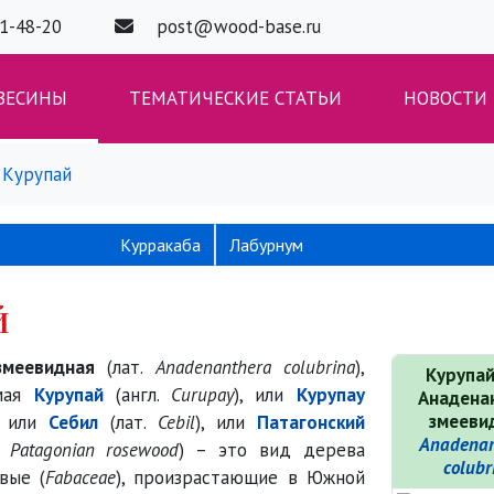
01-48-20
post@wood-base.ru
ВЕСИНЫ
ТЕМАТИЧЕСКИЕ СТАТЬИ
НОВОСТИ
Курупай
Курракаба
Лабурнум
й
змеевидная
(лат.
Anadenanthera colubrina
),
Курупа
емая
Курупай
(англ.
Curupay
), или
Курупау
Анадена
змееви
, или
Себил
(лат.
Cebil
), или
Патагонский
Anadenan
.
Patagonian rosewood
) – это вид дерева
colubr
вые (
Fabaceae
), произрастающие в Южной