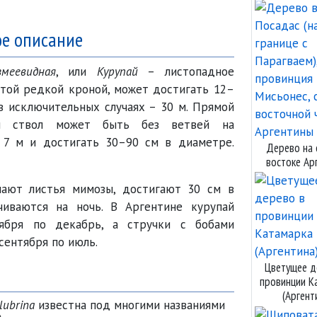
ое описание
меевидная
, или
Курупай
– листопадное
той редкой кроной, может достигать 12–
 в исключительных случаях – 30 м. Прямой
ий ствол может быть без ветвей на
 7 м и достигать 30–90 см в диаметре.
Дерево на 
востоке Ар
ают листья мимозы, достигают 30 см в
чиваются на ночь. В Аргентине курупай
ября по декабрь, а стручки с бобами
сентября по июль.
Цветущее д
провинции К
(Аргент
lubrina
известна под многими названиями