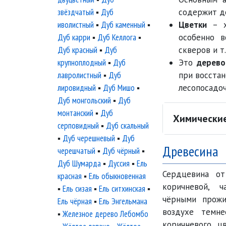
звёздчатый
▪
Дуб
содержит д
иволистный
▪
Дуб каменный
▪
Цветки
– хо
Дуб карри
▪
Дуб Келлога
▪
особенно в
Дуб красный
▪
Дуб
скверов и т.
крупноплодный
▪
Дуб
Это
дерево
лавролистный
▪
Дуб
при восстан
лировидный
▪
Дуб Мишо
▪
лесопосадоч
Дуб монгольский
▪
Дуб
монтанский
▪
Дуб
Химически
серповидный
▪
Дуб скальный
▪
Дуб черешневый
▪
Дуб
Древесина
черешчатый
▪
Дуб чёрный
▪
Дуб Шумарда
▪
Дуссия
▪
Ель
Сердцевина от
красная
▪
Ель обыкновенная
коричневой, 
▪
Ель сизая
▪
Ель ситхинская
▪
чёрными прожи
Ель чёрная
▪
Ель Энгельмана
воздухе темне
▪
Железное дерево Лебомбо
коричневого ц