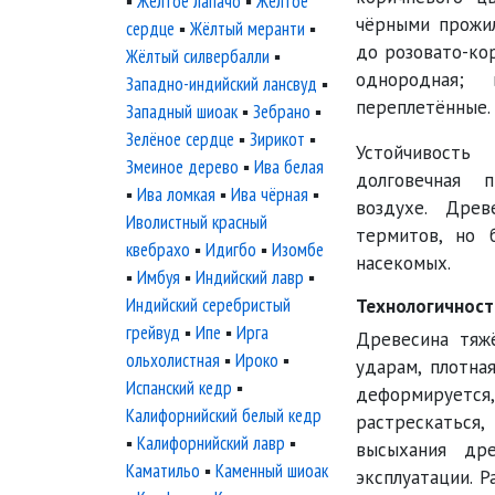
▪
Жёлтое лапачо
▪
Жёлтое
чёрными прожил
сердце
▪
Жёлтый меранти
▪
до розовато-ко
Жёлтый силвербалли
▪
однородная;
Западно-индийский лансвуд
▪
переплетённые. 
Западный шиоак
▪
Зебрано
▪
Зелёное сердце
▪
Зирикот
▪
Устойчивост
Змеиное дерево
▪
Ива белая
долговечная 
▪
Ива ломкая
▪
Ива чёрная
▪
воздухе. Древ
Иволистный красный
термитов, но 
квебрахо
▪
Идигбо
▪
Изомбе
насекомых.
▪
Имбуя
▪
Индийский лавр
▪
Индийский серебристый
Технологичност
грейвуд
▪
Ипе
▪
Ирга
Древесина тяжё
ольхолистная
▪
Ироко
▪
ударам, плотна
Испанский кедр
▪
деформируетс
Калифорнийский белый кедр
растрескаться,
▪
Калифорнийский лавр
▪
высыхания дре
Каматильо
▪
Каменный шиоак
эксплуатации. 