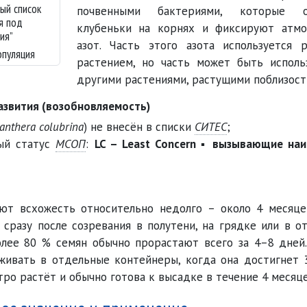
ый список
почвенными бактериями, которые о
я под
клубеньки на корнях и фиксируют атм
ия”
азот. Часть этого азота используется 
опуляция
растением, но часть может быть исполь
другими растениями, растущими поблизост
азвития (возобновляемость)
anthera colubrina
) не внесён в списки
СИТЕС
;
ый статус
МСОП
:
LC – Least Concern ▪ вызывающие на
ют всхожесть относительно недолго – около 4 месяце
о сразу после созревания в полутени, на грядке или в о
олее 80 % семян обычно прорастают всего за 4–8 дней.
живать в отдельные контейнеры, когда она достигнет 
тро растёт и обычно готова к высадке в течение 4 месяце