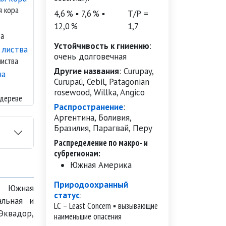
я кора
4,6 % ▪ 7,6 % ▪
Т/Р =
12,0 %
1,7
ва
Устойчивость к гниению
:
очень долговечная
листва
Другие названия
:
Curupay,
Curupaú, Cebil, Patagonian
rosewood, Willka, Angico
 дереве
Распространение
:
Аргентина, Боливия,
Бразилия, Парагвай, Перу
Распределение по макро- и
субрегионам:
Южная Америка
Природоохранный
я: Южная
статус
:
альная и
LC – Least Concern ▪ вызывающие
 Эквадор,
наименьшие опасения