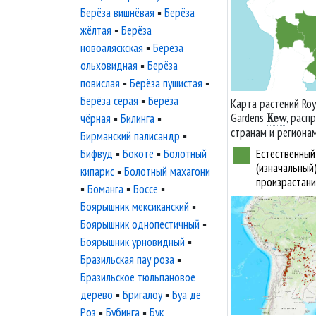
Берёза вишнёвая
▪
Берёза
жёлтая
▪
Берёза
новоаляскская
▪
Берёза
ольховидная
▪
Берёза
повислая
▪
Берёза пушистая
▪
Берёза серая
▪
Берёза
Карта растений Roy
Gardens
, расп
чёрная
▪
Билинга
▪
Kew
странам и региона
Бирманский палисандр
▪
Естественный
Бифвуд
▪
Бокоте
▪
Болотный
(изначальный
кипарис
▪
Болотный махагони
произрастани
▪
Боманга
▪
Боссе
▪
Боярышник мексиканский
▪
Боярышник однопестичный
▪
Боярышник урновидный
▪
Бразильская пау роза
▪
Бразильское тюльпановое
дерево
▪
Бригалоу
▪
Буа де
Роз
▪
Бубинга
▪
Бук