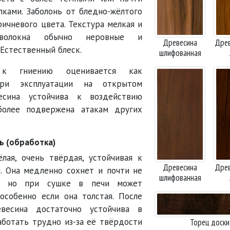
ками. Заболонь от бледно-жёлтого
ричневого цвета. Текстура мелкая и
 волокна обычно неровные и
Древесина
Древ
Естественный блеск.
шлифованная
ь к гниению оценивается как
при эксплуатации на открытом
есина устойчива к воздействию
более подвержена атакам других
ь (обработка)
лая, очень твёрдая, устойчивая к
Древесина
Древ
я. Она медленно сохнет и почти не
шлифованная
я, но при сушке в печи может
 особенно если она толстая. После
весина достаточно устойчива в
Работать трудно из-за её твёрдости
Торец доски