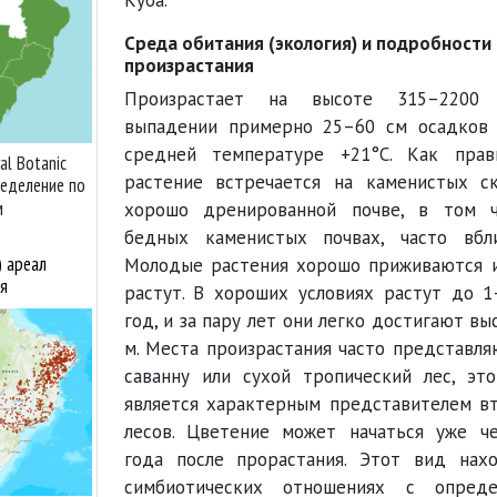
Куба.
Среда обитания (экология) и подробности
произрастания
Произрастает на высоте 315–220
выпадении примерно 25–60 см осадков
средней температуре +21°C. Как прав
al Botanic
растение встречается на каменистых с
ределение по
м
хорошо дренированной почве, в том ч
бедных каменистых почвах, часто вбл
) ареал
Молодые растения хорошо приживаются 
я
растут. В хороших условиях растут до 1
год, и за пару лет они легко достигают в
м. Места произрастания часто представля
саванну или сухой тропический лес, эт
является характерным представителем в
лесов. Цветение может начаться уже ч
года после прорастания. Этот вид нах
симбиотических отношениях с опреде