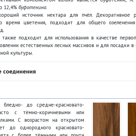
о 12,4%
буфотенина
.
роший источник нектара для пчёл. Декоративное р
о время цветения, подходит для общего озеленения
д.
также подходит для использования в качестве перво
овлении естественных лесных массивов и для посадки в 
ной культуры.
е соединения
 бледно- до средне-красновато-
часто с тёмно-коричневыми или
лками. С возрастом на открытом
ет до однородного красновато-
вета с более тёмными или почти