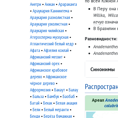
по всей Южной 
Анегри
▪
Анжан
▪
Арараканга
В
Перу
она 
▪
Араукария Каннингема
▪
Willka
,
Wilca
Араукария разнолистная
▪
кечуа
означае
Араукария узколистная
▪
В
Бразилии
Араукария чилийская
▪
Атеросперма мускусная
▪
Разновидности:
Атлантический белый кедр
▪
Anadenanther
Афата
▪
Афзелия ксилай
▪
Anadenanther
Африканский мескит
▪
Африканский орех
▪
Синонимы
Африканское крабовое
дерево
▪
Африканское
чёрное дерево
▪
Распростран
Афрормозия
▪
Бакаут
▪
Балау
▪
Бальза
▪
Бамбук
▪
Баобаб
▪
Ареал
Anade
Батай
▪
Бекак
▪
Белая акация
colubri
▪
Бели
▪
Белый меранти
▪
Бенди
▪
Берёза бумажная
▪