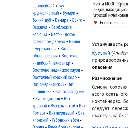
Карта МСОП “Красн
европейский
▪
Бук
видов, находящихс
крупнолистный
▪
Бунари
▪
угрозой исчезновен
Бычий дуб
▪
Вамара
▪
Венге
▪
●
Естественная п
Веравуд
▪
Верблюжья
колючка
▪
Вест-индское
сатиновое дерево
▪
Вишня
Устойчивость р
американская
▪
Вишня
Курупай
(
Anaden
обыкновенная
▪
Восточно-
природоохранн
индийский палисандр
▪
опасения
.
Восточно-индийское каури
▪
Восточный красный кедр
▪
Размножение
Вяз американский
▪
Вяз
Семена сохраня
английский
▪
Вяз голландский
всего сеять ег
▪
Вяз кедровый
▪
Вяз
контейнерах. Б
красный
▪
Вяз крылатый
▪
Вяз
следует переса
Томаса
▪
Вяз шершавый
▪
Вяз
высоту. Она быс
японский
▪
Габонский эбен
▪
Гарапа
▪
Гевея бразильская
▪