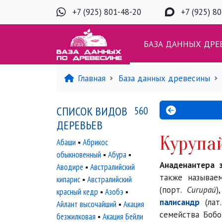
+7 (925) 801-48-20
+7 (925) 8
БАЗА ДАННЫХ ДРЕ
Главная
База данных древесины
СПИСОК ВИДОВ
560
ДЕРЕВЬЕВ
Курупа
Абаши
▪
Абрикос
обыкновенный
▪
Абура
▪
Анаденантера 
Аводире
▪
Австралийский
также называ
кипарис
▪
Австралийский
(порт.
Curupaú
)
красный кедр
▪
Азобэ
▪
палисандр
(лат
Айлант высочайший
▪
Акация
семейства Бобо
безжилковая
▪
Акация Бейли