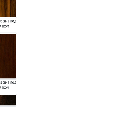
есина под
лаком
есина под
лаком