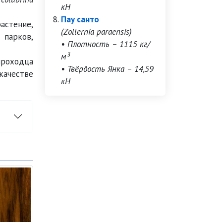
кН
Пау санто
астение,
(Zollernia paraensis)
 парков,
• Плотность – 1115 кг/
м³
проходца
• Твёрдость Янка – 14,59
качестве
кН