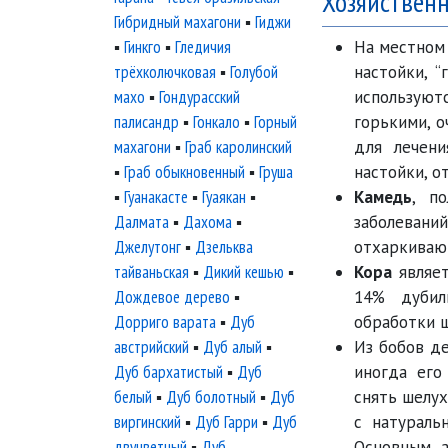
Хозяйственн
Гибридный махагони
▪
Гиджи
▪
Гинкго
▪
Гледичия
На местном
трёхколючковая
▪
Голубой
настойки, 
махо
▪
Гондурасский
используют
палисандр
▪
Гонкало
▪
Горный
горькими, 
махагони
▪
Граб каролинский
для лечени
▪
Граб обыкновенный
▪
Груша
настойки, о
▪
Гуанакасте
▪
Гуаякан
▪
Камедь
, п
Далмата
▪
Дахома
▪
заболеван
Джелутонг
▪
Дзельква
отхаркивающ
тайваньская
▪
Дикий кешью
▪
Кора
являет
Дождевое дерево
▪
14% дуби
Дорриго варата
▪
Дуб
обработки 
австрийский
▪
Дуб алый
▪
Из бобов д
Дуб бархатистый
▪
Дуб
иногда ег
белый
▪
Дуб болотный
▪
Дуб
снять шелух
виргинский
▪
Дуб Гарри
▪
Дуб
с натураль
двуцветный
▪
Дуб
Основным 