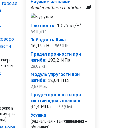
Научное название
:
Anadenanthera colubrina
Плотность
:
1 025 кг/м³
64 lb/ft³
Твёрдость Янка
:
16,15 кН
3630 lb
f
Предел прочности при
северо-
изгибе
:
193,2 МПа
гентины
28,02 ksi
Модуль упругости при
изгибе
:
18,04 ГПа
2,62 Mpsi
Предел прочности при
сжатии вдоль волокон
:
94,4 МПа
13,69 ksi
ерево в
атамарка
Усушка
ина)
(радиальная ▪ тангенциальная ▪
объёмная):