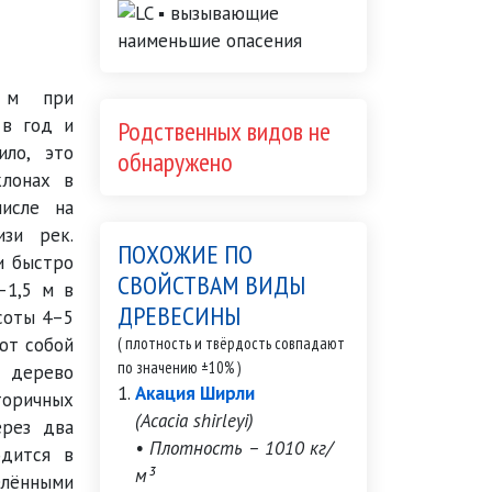
0 м при
 в год и
Родственных видов не
ило, это
обнаружено
клонах в
исле на
изи рек.
ПОХОЖИЕ ПО
и быстро
СВОЙСТВАМ ВИДЫ
–1,5 м в
ДРЕВЕСИНЫ
ысоты 4–5
ют собой
( плотность и твёрдость совпадают
по значению ±10% )
о дерево
Акация Ширли
торичных
(Acacia shirleyi)
ерез два
• Плотность – 1010 кг/
одится в
м³
лёнными