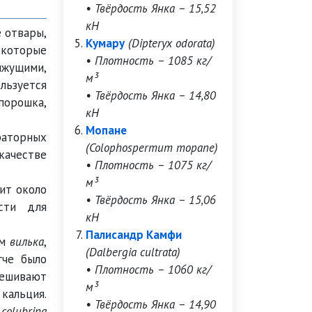
• Твёрдость Янка – 15,52
кН
е отвары,
Кумару
(Dipteryx odorata)
 которые
• Плотность – 1085 кг/
яжущими,
м³
льзуется
• Твёрдость Янка – 14,80
порошка,
кН
Мопане
раторных
(Colophospermum mopane)
ачестве
• Плотность – 1075 кг/
м³
ит около
• Твёрдость Янка – 15,06
сти для
кН
Палисандр Камфи
ем
вилька
,
(Dalbergia cultrata)
гче было
• Плотность – 1060 кг/
мешивают
м³
кальция.
• Твёрдость Янка – 14,90
 colubrina