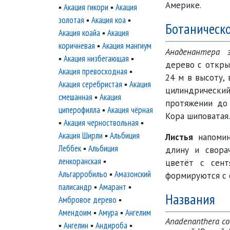
Америке.
▪
Акация гикори
▪
Акация
золотая
▪
Акация коа
▪
Ботаническ
Акация коайа
▪
Акация
коричневая
▪
Акация мангиум
Анаденантера з
▪
Акация низбегающая
▪
дерево с откры
Акация превосходная
▪
24 м в высоту,
Акация серебристая
▪
Акация
цилиндрическ
смешанная
▪
Акация
протяжении до
циперофилла
▪
Акация чёрная
Кора шиповатая.
▪
Акация черноствольная
▪
Акация Ширли
▪
Альбиция
Листья
напомин
Леббек
▪
Альбиция
длину и свора
ленкоранская
▪
цветёт с сент
Альгарробильо
▪
Амазонский
формируются с 
палисандр
▪
Амарант
▪
Названия
Амбровое дерево
▪
Амендоим
▪
Амура
▪
Ангелим
Anadenanthera co
▪
Ангелин
▪
Андироба
▪