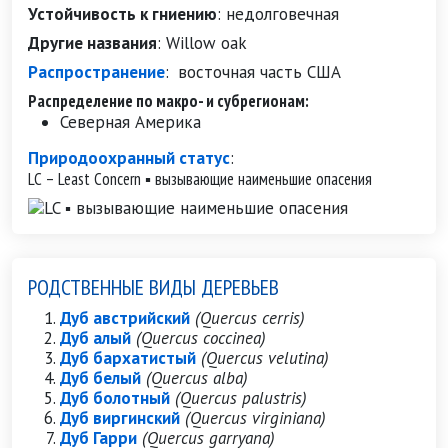
Устойчивость к гниению
:
недолговечная
Другие названия
:
Willow oak
Распространение
:
восточная часть США
Распределение по макро- и субрегионам:
Северная Америка
Природоохранный статус
:
LC – Least Concern ▪ вызывающие наименьшие опасения
РОДСТВЕННЫЕ ВИДЫ ДЕРЕВЬЕВ
Дуб австрийский
(Quercus cerris)
Дуб алый
(Quercus coccinea)
Дуб бархатистый
(Quercus velutina)
Дуб белый
(Quercus alba)
Дуб болотный
(Quercus palustris)
Дуб виргинский
(Quercus virginiana)
Дуб Гарри
(Quercus garryana)