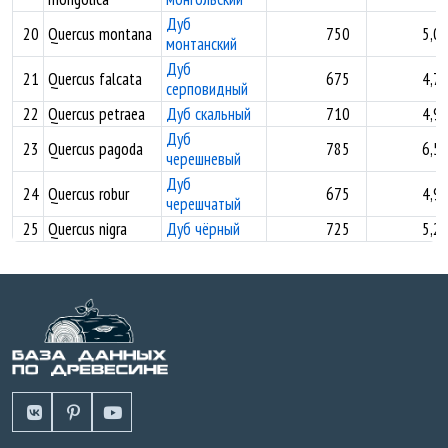
Дуб
20
Quercus montana
750
5,0
монтанский
Дуб
21
Quercus falcata
675
4,7
серповидный
22
Quercus petraea
Дуб скальный
710
4,9
Дуб
23
Quercus pagoda
785
6,5
черешневый
Дуб
24
Quercus robur
675
4,9
черешчатый
25
Quercus nigra
Дуб чёрный
725
5,2