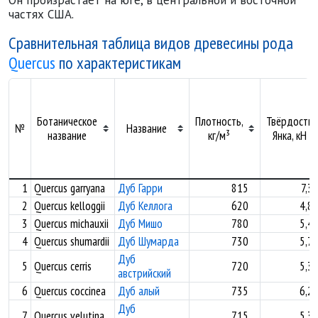
Он произрастает на юге, в центральной и восточной
частях США.
Сравнительная таблица видов древесины рода
Quercus
по характеристикам
Ботаническое
Плотность,
Твёрдость
№
Название
название
кг/м³
Янка, кН
1
Quercus garryana
Дуб Гарри
815
7,3
2
Quercus kelloggii
Дуб Келлога
620
4,8
3
Quercus michauxii
Дуб Мишо
780
5,4
4
Quercus shumardii
Дуб Шумарда
730
5,7
Дуб
5
Quercus cerris
720
5,3
австрийский
6
Quercus coccinea
Дуб алый
735
6,2
Дуб
7
Quercus velutina
715
5,3