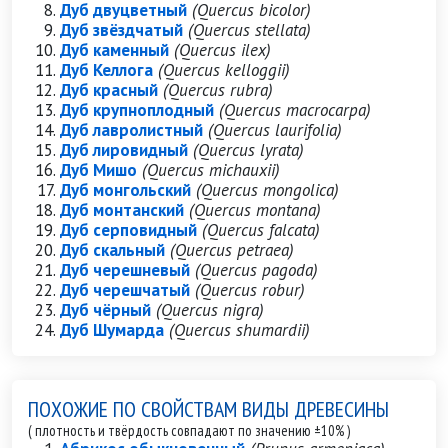
Дуб двуцветный
(Quercus bicolor)
Дуб звёздчатый
(Quercus stellata)
Дуб каменный
(Quercus ilex)
Дуб Келлога
(Quercus kelloggii)
Дуб красный
(Quercus rubra)
Дуб крупноплодный
(Quercus macrocarpa)
Дуб лавролистный
(Quercus laurifolia)
Дуб лировидный
(Quercus lyrata)
Дуб Мишо
(Quercus michauxii)
Дуб монгольский
(Quercus mongolica)
Дуб монтанский
(Quercus montana)
Дуб серповидный
(Quercus falcata)
Дуб скальный
(Quercus petraea)
Дуб черешневый
(Quercus pagoda)
Дуб черешчатый
(Quercus robur)
Дуб чёрный
(Quercus nigra)
Дуб Шумарда
(Quercus shumardii)
ПОХОЖИЕ ПО СВОЙСТВАМ ВИДЫ ДРЕВЕСИНЫ
( плотность и твёрдость совпадают по значению ±10% )