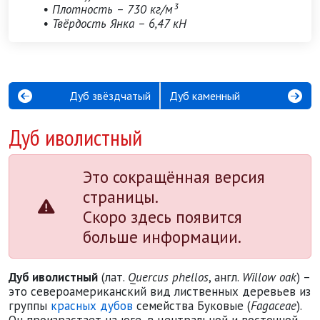
• Плотность – 730 кг/м³
• Твёрдость Янка – 6,47 кН
Дуб звёздчатый
Дуб каменный
Дуб иволистный
Это сокращённая версия
страницы.
Скоро здесь появится
больше информации.
Дуб иволистный
(лат.
Quercus phellos
, англ.
Willow oak
) –
это североамериканский вид лиственных деревьев из
группы
красных дубов
семейства Буковые (
Fagaceae
).