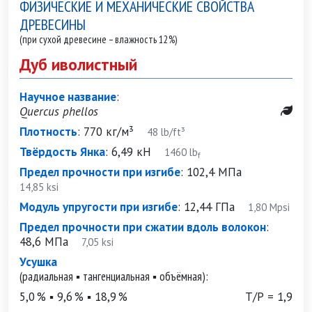
ФИЗИЧЕСКИЕ И МЕХАНИЧЕСКИЕ СВОЙСТВА
ДРЕВЕСИНЫ
(при сухой древесине – влажность 12%)
Дуб иволистный
Научное название
:
Quercus phellos
Плотность
:
770 кг/м³
48 lb/ft³
Твёрдость Янка
:
6,49 кН
1460 lb
f
Предел прочности при изгибе
:
102,4 МПа
14,85 ksi
Модуль упругости при изгибе
:
12,44 ГПа
1,80 Mpsi
Предел прочности при сжатии вдоль волокон
:
48,6 МПа
7,05 ksi
Усушка
(радиальная ▪ тангенциальная ▪ объёмная):
5,0 % ▪ 9,6 % ▪ 18,9 %
Т/Р = 1,9