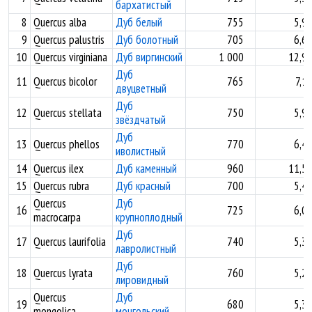
бархатистый
8
Quercus alba
Дуб белый
755
5,9
9
Quercus palustris
Дуб болотный
705
6,6
10
Quercus virginiana
Дуб виргинский
1 000
12,9
Дуб
11
Quercus bicolor
765
7,1
двуцветный
Дуб
12
Quercus stellata
750
5,9
звёздчатый
Дуб
13
Quercus phellos
770
6,4
иволистный
14
Quercus ilex
Дуб каменный
960
11,5
15
Quercus rubra
Дуб красный
700
5,4
Quercus
Дуб
16
725
6,0
macrocarpa
крупноплодный
Дуб
17
Quercus laurifolia
740
5,3
лавролистный
Дуб
18
Quercus lyrata
760
5,2
лировидный
Quercus
Дуб
19
680
5,3
mongolica
монгольский