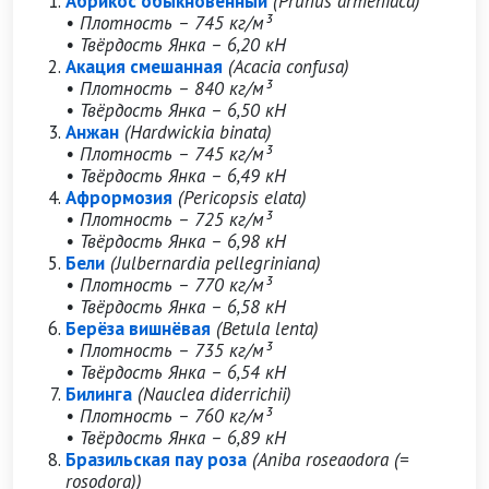
Абрикос обыкновенный
(Prunus armeniaca)
• Плотность – 745 кг/м³
• Твёрдость Янка – 6,20 кН
Акация смешанная
(Acacia confusa)
• Плотность – 840 кг/м³
• Твёрдость Янка – 6,50 кН
Анжан
(Hardwickia binata)
• Плотность – 745 кг/м³
• Твёрдость Янка – 6,49 кН
Афрормозия
(Pericopsis elata)
• Плотность – 725 кг/м³
• Твёрдость Янка – 6,98 кН
Бели
(Julbernardia pellegriniana)
• Плотность – 770 кг/м³
• Твёрдость Янка – 6,58 кН
Берёза вишнёвая
(Betula lenta)
• Плотность – 735 кг/м³
• Твёрдость Янка – 6,54 кН
Билинга
(Nauclea diderrichii)
• Плотность – 760 кг/м³
• Твёрдость Янка – 6,89 кН
Бразильская пау роза
(Aniba roseaodora (=
rosodora))