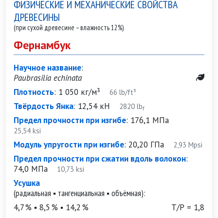
ФИЗИЧЕСКИЕ И МЕХАНИЧЕСКИЕ СВОЙСТВА
ДРЕВЕСИНЫ
(при сухой древесине – влажность 12%)
Фернамбук
Научное название
:
Paubrasilia echinata
Плотность
:
1 050 кг/м³
66 lb/ft³
Твёрдость Янка
:
12,54 кН
2820 lb
f
Предел прочности при изгибе
:
176,1 МПа
25,54 ksi
Модуль упругости при изгибе
:
20,20 ГПа
2,93 Mpsi
Предел прочности при сжатии вдоль волокон
:
74,0 МПа
10,73 ksi
Усушка
(радиальная ▪ тангенциальная ▪ объёмная):
4,7 % ▪ 8,5 % ▪ 14,2 %
Т/Р = 1,8