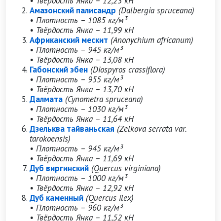
• Твёрдость Янка – 12,23 кН
Амазонский палисандр
(Dalbergia spruceana)
• Плотность – 1085 кг/м³
• Твёрдость Янка – 11,99 кН
Африканский мескит
(Anonychium africanum)
• Плотность – 945 кг/м³
• Твёрдость Янка – 13,08 кН
Габонский эбен
(Diospyros crassiflora)
• Плотность – 955 кг/м³
• Твёрдость Янка – 13,70 кН
Далмата
(Cynometra spruceana)
• Плотность – 1030 кг/м³
• Твёрдость Янка – 11,64 кН
Дзельква тайваньская
(Zelkova serrata var.
tarokoensis)
• Плотность – 945 кг/м³
• Твёрдость Янка – 11,69 кН
Дуб виргинский
(Quercus virginiana)
• Плотность – 1000 кг/м³
• Твёрдость Янка – 12,92 кН
Дуб каменный
(Quercus ilex)
• Плотность – 960 кг/м³
• Твёрдость Янка – 11,52 кН