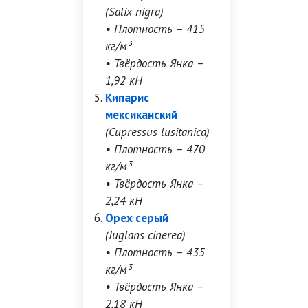
(Salix nigra)
• Плотность – 415
кг/м³
• Твёрдость Янка –
1,92 кН
Кипарис
мексиканский
(Cupressus lusitanica)
• Плотность – 470
кг/м³
• Твёрдость Янка –
2,24 кН
Орех серый
(Juglans cinerea)
• Плотность – 435
кг/м³
• Твёрдость Янка –
2,18 кН