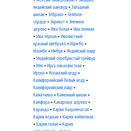
индийский лансвуд
▪
Западный
шиоак
▪
Зебрано
▪
Зелёное
сердце
▪
Зирикот
▪
Змеиное
дерево
▪
Ива белая
▪
Ива ломкая
▪
Ива чёрная
▪
Иволистный
красный квебрахо
▪
Идигбо
▪
Изомбе
▪
Имбуя
▪
Индийский лавр
▪
Индийский серебристый грейвуд
▪
Ипе
▪
Ирга ольхолистная
▪
Ироко
▪
Испанский кедр
▪
Калифорнийский белый кедр
▪
Калифорнийский лавр
▪
Каматильо
▪
Каменный шиоак
▪
Камфора
▪
Канарское дерево
▪
Каранда
▪
Кария бахромчатая
▪
Кария водная
▪
Кария войлочная
▪
Кария голая
▪
Кария