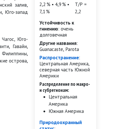
2,2 % ▪ 4,9 % ▪
Т/Р =
нский залив,
7,1 %
2,2
и, Юго-запад
Устойчивость к
гниению
:
очень
долговечная
 Чагос, Юго-
Другие названия
:
ити, Гавайи,
Guanacaste, Parota
 Филиппины,
Распространение
:
кие острова,
Центральная Америка,
северная часть Южной
Америки
Распределение по макро-
и субрегионам:
Центральная
Америка
Южная Америка
Природоохранный
статус
: