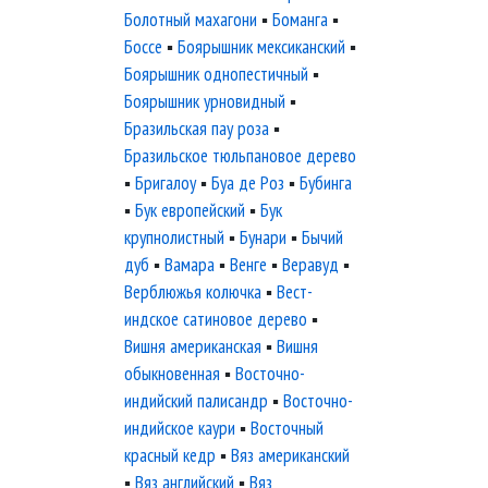
Болотный махагони
▪
Боманга
▪
Боссе
▪
Боярышник мексиканский
▪
Боярышник однопестичный
▪
Боярышник урновидный
▪
Бразильская пау роза
▪
Бразильское тюльпановое дерево
▪
Бригалоу
▪
Буа де Роз
▪
Бубинга
▪
Бук европейский
▪
Бук
крупнолистный
▪
Бунари
▪
Бычий
дуб
▪
Вамара
▪
Венге
▪
Веравуд
▪
Верблюжья колючка
▪
Вест-
индское сатиновое дерево
▪
Вишня американская
▪
Вишня
обыкновенная
▪
Восточно-
индийский палисандр
▪
Восточно-
индийское каури
▪
Восточный
красный кедр
▪
Вяз американский
▪
Вяз английский
▪
Вяз