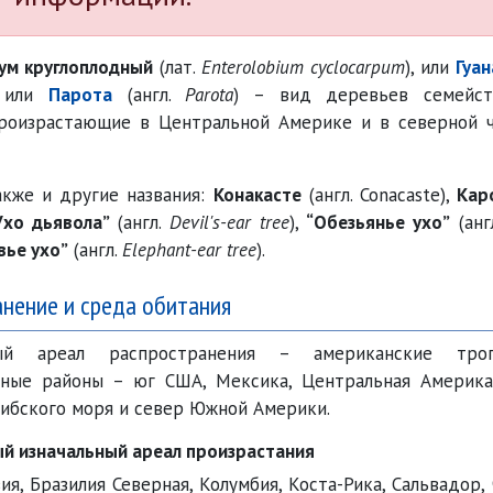
ум круглоплодный
(лат.
Enterolobium cyclocarpum
), или
Гуа
, или
Парота
(англ.
Parota
) – вид деревьев семейст
произрастающие в Центральной Америке и в северной 
акже и другие названия:
Конакасте
(англ. Conacaste),
Кар
Ухо дьявола”
(англ.
Devil's-ear tree
),
“Обезьянье ухо”
(анг
вье ухо”
(англ.
Elephant-ear tree
).
нение и среда обитания
ный ареал распространения – американские тро
ьные районы – юг США, Мексика, Центральная Америка
ибского моря и север Южной Америки.
й изначальный ареал произрастания
вия, Бразилия Северная, Колумбия, Коста-Рика, Сальвадор,