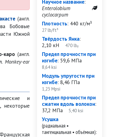
Научное название
:
Enterolobium
cyclocarpum
накасте
(англ.
Плотность
:
440 кг/м³
ва Бобовые
27 lb/ft³
части Южной
Твёрдость Янка
:
2,10 кН
470 lb
f
о-каро
(англ.
Предел прочности при
изгибе
:
59,6 МПа
л.
Monkey-ear
8,64 ksi
Модуль упругости при
изгибе
:
8,46 ГПа
1,23 Mpsi
Предел прочности при
пические и
сжатии вдоль волокон
:
, некоторые
37,2 МПа
5,40 ksi
Усушка
(радиальная ▪
тангенциальная ▪ объёмная):
 Французская