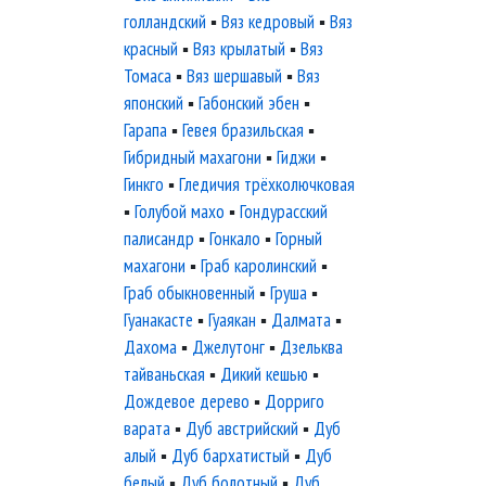
голландский
▪
Вяз кедровый
▪
Вяз
красный
▪
Вяз крылатый
▪
Вяз
Томаса
▪
Вяз шершавый
▪
Вяз
японский
▪
Габонский эбен
▪
Гарапа
▪
Гевея бразильская
▪
Гибридный махагони
▪
Гиджи
▪
Гинкго
▪
Гледичия трёхколючковая
▪
Голубой махо
▪
Гондурасский
палисандр
▪
Гонкало
▪
Горный
махагони
▪
Граб каролинский
▪
Граб обыкновенный
▪
Груша
▪
Гуанакасте
▪
Гуаякан
▪
Далмата
▪
Дахома
▪
Джелутонг
▪
Дзельква
тайваньская
▪
Дикий кешью
▪
Дождевое дерево
▪
Дорриго
варата
▪
Дуб австрийский
▪
Дуб
алый
▪
Дуб бархатистый
▪
Дуб
белый
▪
Дуб болотный
▪
Дуб