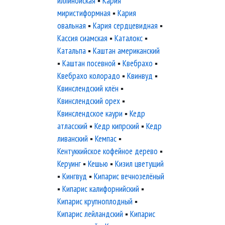
иллинойская
▪
Кария
миристиформная
▪
Кария
овальная
▪
Кария сердцевидная
▪
Кассия сиамская
▪
Каталокс
▪
Катальпа
▪
Каштан американский
▪
Каштан посевной
▪
Квебрахо
▪
Квебрахо колорадо
▪
Квинвуд
▪
Квинслендский клён
▪
Квинслендский орех
▪
Квинслендское каури
▪
Кедр
атласский
▪
Кедр кипрский
▪
Кедр
ливанский
▪
Кемпас
▪
Кентуккийское кофейное дерево
▪
Керуинг
▪
Кешью
▪
Кизил цветущий
▪
Кингвуд
▪
Кипарис вечнозелёный
▪
Кипарис калифорнийский
▪
Кипарис крупноплодный
▪
Кипарис лейландский
▪
Кипарис