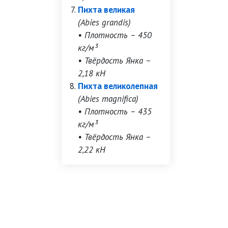
Пихта великая
(Abies grandis)
• Плотность – 450
кг/м³
• Твёрдость Янка –
2,18 кН
Пихта великолепная
(Abies magnifica)
• Плотность – 435
кг/м³
• Твёрдость Янка –
2,22 кН