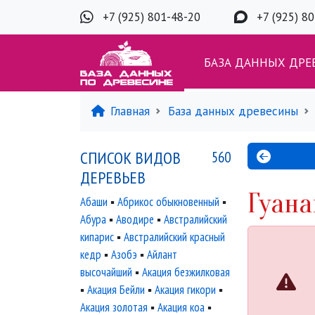
+7 (925) 801-48-20
+7 (925) 8
БАЗА ДАННЫХ ДРЕ
Главная
База данных древесины
СПИСОК ВИДОВ
560
ДЕРЕВЬЕВ
Гуана
Абаши
▪
Абрикос обыкновенный
▪
Абура
▪
Аводире
▪
Австралийский
кипарис
▪
Австралийский красный
кедр
▪
Азобэ
▪
Айлант
высочайший
▪
Акация безжилковая
▪
Акация Бейли
▪
Акация гикори
▪
Акация золотая
▪
Акация коа
▪