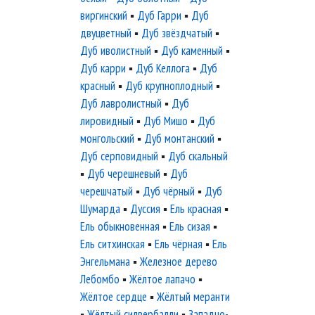
виргинский
▪
Дуб Гарри
▪
Дуб
двуцветный
▪
Дуб звёздчатый
▪
Дуб иволистный
▪
Дуб каменный
▪
Дуб карри
▪
Дуб Келлога
▪
Дуб
красный
▪
Дуб крупноплодный
▪
Дуб лавролистный
▪
Дуб
лировидный
▪
Дуб Мишо
▪
Дуб
монгольский
▪
Дуб монтанский
▪
Дуб серповидный
▪
Дуб скальный
▪
Дуб черешневый
▪
Дуб
черешчатый
▪
Дуб чёрный
▪
Дуб
Шумарда
▪
Дуссия
▪
Ель красная
▪
Ель обыкновенная
▪
Ель сизая
▪
Ель ситхинская
▪
Ель чёрная
▪
Ель
Энгельмана
▪
Железное дерево
Лебомбо
▪
Жёлтое лапачо
▪
Жёлтое сердце
▪
Жёлтый меранти
▪
Жёлтый силвербалли
▪
Западно-