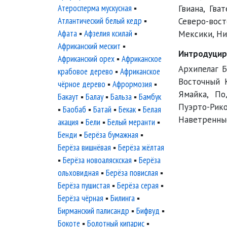
Атеросперма мускусная
▪
Гвиана, Гва
Атлантический белый кедр
▪
Северо-вост
Афата
▪
Афзелия ксилай
▪
Мексики, Ни
Африканский мескит
▪
Интродуцир
Африканский орех
▪
Африканское
Архипелаг Б
крабовое дерево
▪
Африканское
Восточный К
чёрное дерево
▪
Афрормозия
▪
Ямайка, По
Бакаут
▪
Балау
▪
Бальза
▪
Бамбук
Пуэрто-Рико
▪
Баобаб
▪
Батай
▪
Бекак
▪
Белая
Наветренные
акация
▪
Бели
▪
Белый меранти
▪
Бенди
▪
Берёза бумажная
▪
Берёза вишнёвая
▪
Берёза жёлтая
▪
Берёза новоаляскская
▪
Берёза
ольховидная
▪
Берёза повислая
▪
Берёза пушистая
▪
Берёза серая
▪
Берёза чёрная
▪
Билинга
▪
Бирманский палисандр
▪
Бифвуд
▪
Бокоте
▪
Болотный кипарис
▪