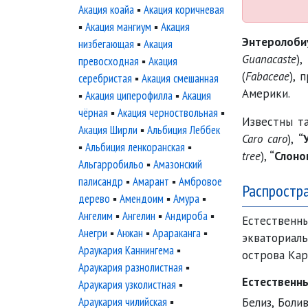
Акация коайа
▪
Акация коричневая
▪
Акация мангиум
▪
Акация
Энтеролоби
низбегающая
▪
Акация
Guanacaste
)
превосходная
▪
Акация
(
Fabaceae
), 
серебристая
▪
Акация смешанная
Америки.
▪
Акация циперофилла
▪
Акация
чёрная
▪
Акация черноствольная
▪
Известны т
Акация Ширли
▪
Альбиция Леббек
Caro caro
),
“
▪
Альбиция ленкоранская
▪
tree
),
“Слоно
Альгарробильо
▪
Амазонский
палисандр
▪
Амарант
▪
Амбровое
Распростра
дерево
▪
Амендоим
▪
Амура
▪
Ангелим
▪
Ангелин
▪
Андироба
▪
Естествен
Анегри
▪
Анжан
▪
Арараканга
▪
экваториал
Араукария Каннингема
▪
острова Кар
Араукария разнолистная
▪
Естественны
Араукария узколистная
▪
Араукария чилийская
▪
Белиз, Боли