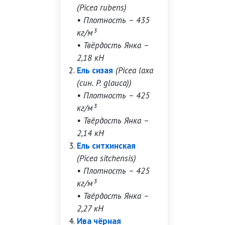
(Picea rubens)
• Плотность – 435
кг/м³
• Твёрдость Янка –
2,18 кН
Ель сизая
(Picea laxa
(син. P. glauca))
• Плотность – 425
кг/м³
• Твёрдость Янка –
2,14 кН
Ель ситхинская
(Picea sitchensis)
• Плотность – 425
кг/м³
• Твёрдость Янка –
2,27 кН
Ива чёрная