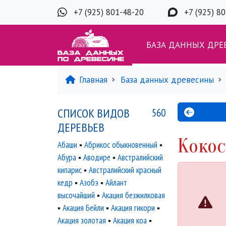
+7 (925) 801-48-20
+7 (925) 8
БАЗА ДАННЫХ ДРЕ
Главная
База данных древесины
СПИСОК ВИДОВ
560
ДЕРЕВЬЕВ
Кокос
Абаши
▪
Абрикос обыкновенный
▪
Абура
▪
Аводире
▪
Австралийский
кипарис
▪
Австралийский красный
кедр
▪
Азобэ
▪
Айлант
высочайший
▪
Акация безжилковая
▪
Акация Бейли
▪
Акация гикори
▪
Акация золотая
▪
Акация коа
▪