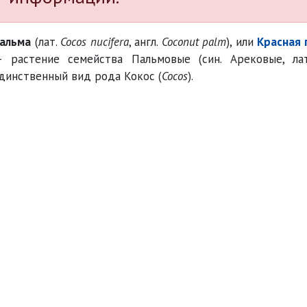
пальма
(лат.
Cocos nucifera
, англ.
Coconut palm
), или
Красная 
– растение семейства Пальмовые (син. Арековые, л
единственный вид рода Кокос (
Cocos
).