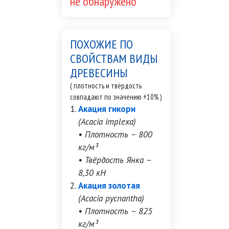
не обнаружено
ПОХОЖИЕ ПО
СВОЙСТВАМ ВИДЫ
ДРЕВЕСИНЫ
( плотность и твёрдость
совпадают по значению ±10% )
Акация гикори
(Acacia implexa)
• Плотность – 800
кг/м³
• Твёрдость Янка –
8,30 кН
Акация золотая
(Acacia pycnantha)
• Плотность – 825
кг/м³