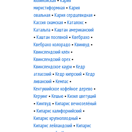
иллинойская
▪
Кария
миристиформная
▪
Кария
овальная
▪
Кария сердцевидная
▪
Кассия сиамская
▪
Каталокс
▪
Катальпа
▪
Каштан американский
▪
Каштан посевной
▪
Квебрахо
▪
Квебрахо колорадо
▪
Квинвуд
▪
Квинслендский клён
▪
Квинслендский орех
▪
Квинслендское каури
▪
Кедр
атласский
▪
Кедр кипрский
▪
Кедр
ливанский
▪
Кемпас
▪
Кентуккийское кофейное дерево
▪
Керуинг
▪
Кешью
▪
Кизил цветущий
▪
Кингвуд
▪
Кипарис вечнозелёный
▪
Кипарис калифорнийский
▪
Кипарис крупноплодный
▪
Кипарис лейландский
▪
Кипарис