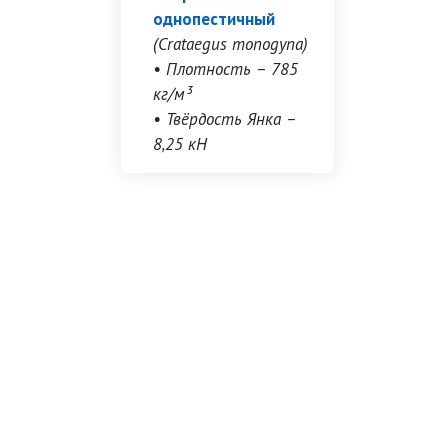
однопестичный
(Crataegus monogyna)
• Плотность – 785
кг/м³
• Твёрдость Янка –
8,25 кН