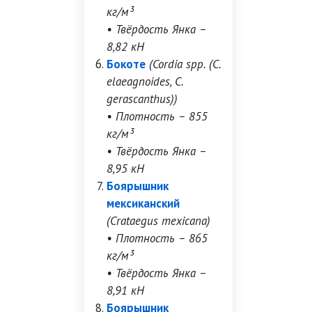
кг/м³
• Твёрдость Янка –
8,82 кН
Бокоте
(Cordia spp. (C.
elaeagnoides, C.
gerascanthus))
• Плотность – 855
кг/м³
• Твёрдость Янка –
8,95 кН
Боярышник
мексиканский
(Crataegus mexicana)
• Плотность – 865
кг/м³
• Твёрдость Янка –
8,91 кН
Боярышник