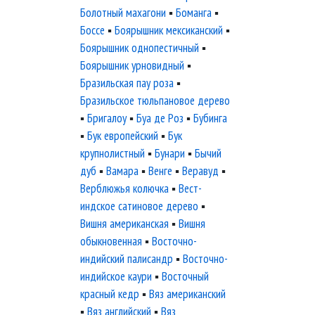
Болотный махагони
▪
Боманга
▪
Боссе
▪
Боярышник мексиканский
▪
Боярышник однопестичный
▪
Боярышник урновидный
▪
Бразильская пау роза
▪
Бразильское тюльпановое дерево
▪
Бригалоу
▪
Буа де Роз
▪
Бубинга
▪
Бук европейский
▪
Бук
крупнолистный
▪
Бунари
▪
Бычий
дуб
▪
Вамара
▪
Венге
▪
Веравуд
▪
Верблюжья колючка
▪
Вест-
индское сатиновое дерево
▪
Вишня американская
▪
Вишня
обыкновенная
▪
Восточно-
индийский палисандр
▪
Восточно-
индийское каури
▪
Восточный
красный кедр
▪
Вяз американский
▪
Вяз английский
▪
Вяз