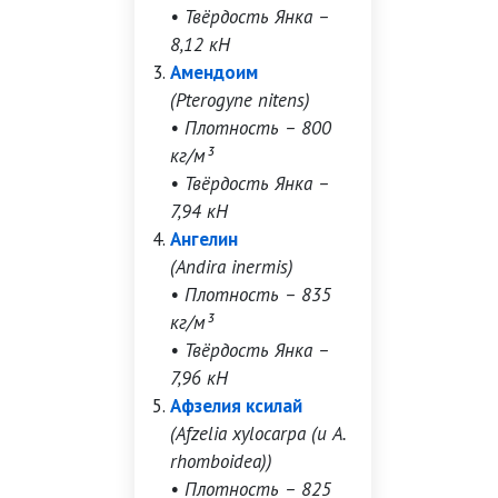
• Твёрдость Янка –
8,12 кН
Амендоим
(Pterogyne nitens)
• Плотность – 800
кг/м³
• Твёрдость Янка –
7,94 кН
Ангелин
(Andira inermis)
• Плотность – 835
кг/м³
• Твёрдость Янка –
7,96 кН
Афзелия ксилай
(Afzelia xylocarpa (и A.
rhomboidea))
• Плотность – 825