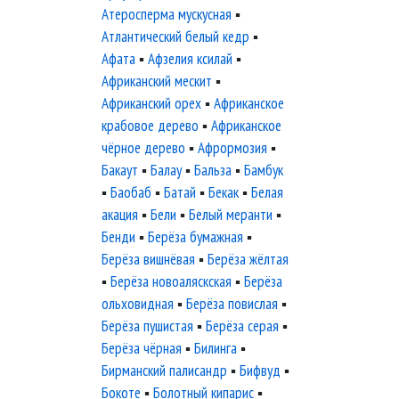
Атеросперма мускусная
▪
Атлантический белый кедр
▪
Афата
▪
Афзелия ксилай
▪
Африканский мескит
▪
Африканский орех
▪
Африканское
крабовое дерево
▪
Африканское
чёрное дерево
▪
Афрормозия
▪
Бакаут
▪
Балау
▪
Бальза
▪
Бамбук
▪
Баобаб
▪
Батай
▪
Бекак
▪
Белая
акация
▪
Бели
▪
Белый меранти
▪
Бенди
▪
Берёза бумажная
▪
Берёза вишнёвая
▪
Берёза жёлтая
▪
Берёза новоаляскская
▪
Берёза
ольховидная
▪
Берёза повислая
▪
Берёза пушистая
▪
Берёза серая
▪
Берёза чёрная
▪
Билинга
▪
Бирманский палисандр
▪
Бифвуд
▪
Бокоте
▪
Болотный кипарис
▪