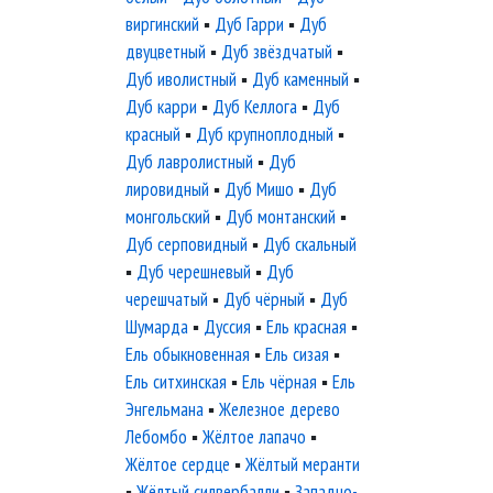
виргинский
▪
Дуб Гарри
▪
Дуб
двуцветный
▪
Дуб звёздчатый
▪
Дуб иволистный
▪
Дуб каменный
▪
Дуб карри
▪
Дуб Келлога
▪
Дуб
красный
▪
Дуб крупноплодный
▪
Дуб лавролистный
▪
Дуб
лировидный
▪
Дуб Мишо
▪
Дуб
монгольский
▪
Дуб монтанский
▪
Дуб серповидный
▪
Дуб скальный
▪
Дуб черешневый
▪
Дуб
черешчатый
▪
Дуб чёрный
▪
Дуб
Шумарда
▪
Дуссия
▪
Ель красная
▪
Ель обыкновенная
▪
Ель сизая
▪
Ель ситхинская
▪
Ель чёрная
▪
Ель
Энгельмана
▪
Железное дерево
Лебомбо
▪
Жёлтое лапачо
▪
Жёлтое сердце
▪
Жёлтый меранти
▪
Жёлтый силвербалли
▪
Западно-