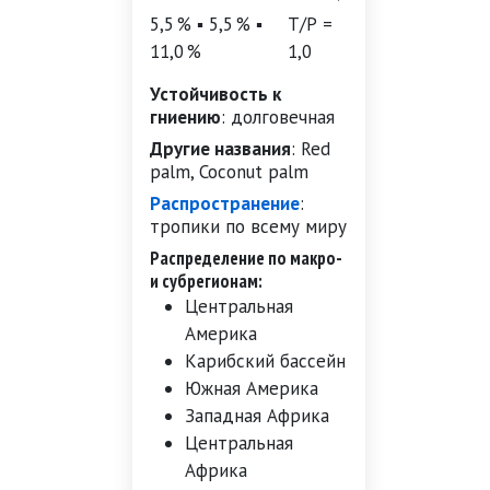
5,5 % ▪ 5,5 % ▪
Т/Р =
11,0 %
1,0
Устойчивость к
гниению
:
долговечная
Другие названия
:
Red
palm, Coconut palm
Распространение
:
тропики по всему миру
Распределение по макро-
и субрегионам:
Центральная
Америка
Карибский бассейн
Южная Америка
Западная Африка
Центральная
Африка