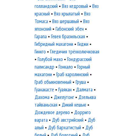
голландский
▪
Вяз кедровый
▪
Вяз
красный
▪
Вяз крылатый
▪
Вяз
Томаса
▪
Вяз шершавый
▪
Вяз
японский
▪
Габонский эбен
▪
Гарапа
▪
Гевея бразильская
▪
Гибридный махагони
▪
Гиджи
▪
Гинкго
▪
Гледичия трёхколючковая
▪
Голубой махо
▪
Гондурасский
палисандр
▪
Гонкало
▪
Горный
махагони
▪
Граб каролинский
▪
Граб обыкновенный
▪
Груша
▪
Гуанакасте
▪
Гуаякан
▪
Далмата
▪
Дахома
▪
Джелутонг
▪
Дзельква
тайваньская
▪
Дикий кешью
▪
Дождевое дерево
▪
Дорриго
варата
▪
Дуб австрийский
▪
Дуб
алый
▪
Дуб бархатистый
▪
Дуб
белый
▪
Дуб болотный
▪
Дуб