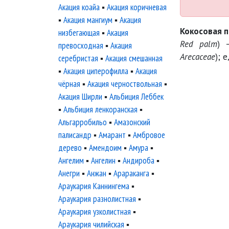
Акация коайа
▪
Акация коричневая
▪
Акация мангиум
▪
Акация
Кокосовая 
низбегающая
▪
Акация
Red palm
) 
превосходная
▪
Акация
Arecaceae
); 
серебристая
▪
Акация смешанная
▪
Акация циперофилла
▪
Акация
чёрная
▪
Акация черноствольная
▪
Акация Ширли
▪
Альбиция Леббек
▪
Альбиция ленкоранская
▪
Альгарробильо
▪
Амазонский
палисандр
▪
Амарант
▪
Амбровое
дерево
▪
Амендоим
▪
Амура
▪
Ангелим
▪
Ангелин
▪
Андироба
▪
Анегри
▪
Анжан
▪
Арараканга
▪
Араукария Каннингема
▪
Араукария разнолистная
▪
Араукария узколистная
▪
Араукария чилийская
▪