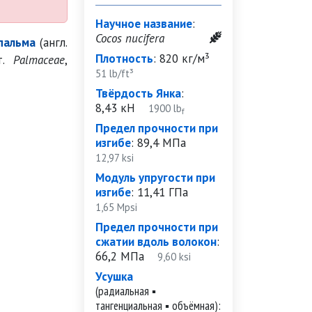
Научное название
:
Cocos nucifera
пальма
(англ.
Плотность
:
820 кг/м³
ат.
Palmaceae
,
51 lb/ft³
Твёрдость Янка
:
8,43 кН
1900 lb
f
Предел прочности при
изгибе
:
89,4 МПа
12,97 ksi
Модуль упругости при
изгибе
:
11,41 ГПа
1,65 Mpsi
Предел прочности при
сжатии вдоль волокон
:
66,2 МПа
9,60 ksi
Усушка
(радиальная ▪
тангенциальная ▪ объёмная):