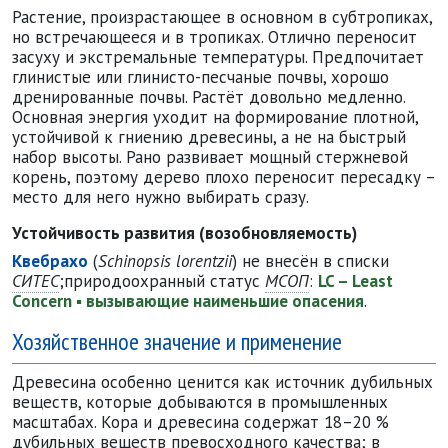
Растение, произрастающее в основном в субтропиках,
но встречающееся и в тропиках. Отлично переносит
засуху и экстремальные температуры. Предпочитает
глинистые или глинисто-песчаные почвы, хорошо
дренированные почвы. Растёт довольно медленно.
Основная энергия уходит на формирование плотной,
устойчивой к гниению древесины, а не на быстрый
набор высоты. Рано развивает мощный стержневой
корень, поэтому дерево плохо переносит пересадку –
место для него нужно выбирать сразу.
Устойчивость развития (возобновляемость)
Квебрахо
(
Schinopsis lorentzii
) не внесён в списки
СИТЕС
;
природоохранный статус
МСОП
:
LC – Least
Concern ▪ вызывающие наименьшие опасения
.
Хозяйственное значение и применение
Древесина особенно ценится как источник дубильных
веществ, которые добываются в промышленных
масштабах. Кора и древесина содержат 18–20 %
дубильных веществ превосходного качества; в