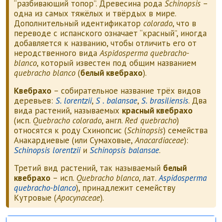
“разбивающий топор”. Древесина рода
Schinopsis
–
одна из самых тяжёлых и твёрдых в мире.
Дополнительный идентификатор
colorado
, что в
переводе с испанского означает “красный”, иногда
добавляется к названию, чтобы отличить его от
неродственного вида
Aspidosperma quebracho-
blanco
, который известен под общим названием
quebracho blanco
(
белый квебрахо
).
Квебрахо
– собирательное название трёх видов
деревьев:
S. lorentzii
,
S . balansae
,
S. brasiliensis
. Два
вида растений, называемых
красный квебрахо
(исп.
Quebracho colorado
, англ.
Red quebracho
)
относятся к роду Схинопсис (
Schinopsis
) семейства
Анакардиевые (или Сумаховые,
Anacardiaceae
):
Schinopsis lorentzii
и
Schinopsis balansae
.
Третий вид растений, так называемый
белый
квебрахо
– исп.
Quebracho blanco
, лат.
Aspidosperma
quebracho-blanco
), принадлежит семейству
Кутровые (
Apocynaceae
).