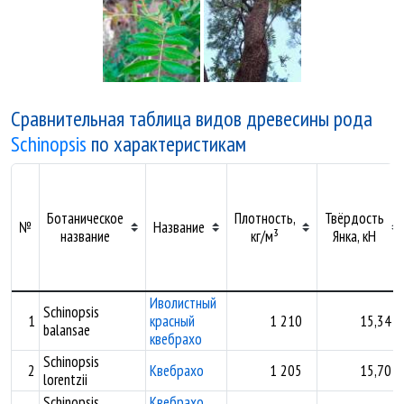
Сравнительная таблица видов древесины рода
Schinopsis
по характеристикам
Ботаническое
Плотность,
Твёрдость
№
Название
название
кг/м³
Янка, кН
Иволистный
Schinopsis
1
красный
1 210
15,34
balansae
квебрахо
Schinopsis
2
Квебрахо
1 205
15,70
lorentzii
Schinopsis
Квебрахо