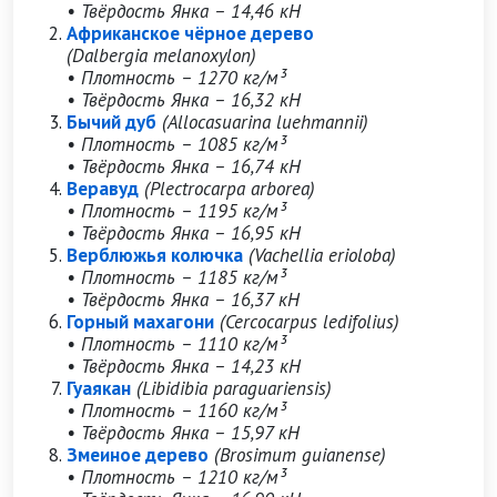
• Твёрдость Янка – 14,46 кН
Африканское чёрное дерево
(Dalbergia melanoxylon)
• Плотность – 1270 кг/м³
• Твёрдость Янка – 16,32 кН
Бычий дуб
(Allocasuarina luehmannii)
• Плотность – 1085 кг/м³
• Твёрдость Янка – 16,74 кН
Веравуд
(Plectrocarpa arborea)
• Плотность – 1195 кг/м³
• Твёрдость Янка – 16,95 кН
Верблюжья колючка
(Vachellia erioloba)
• Плотность – 1185 кг/м³
• Твёрдость Янка – 16,37 кН
Горный махагони
(Cercocarpus ledifolius)
• Плотность – 1110 кг/м³
• Твёрдость Янка – 14,23 кН
Гуаякан
(Libidibia paraguariensis)
• Плотность – 1160 кг/м³
• Твёрдость Янка – 15,97 кН
Змеиное дерево
(Brosimum guianense)
• Плотность – 1210 кг/м³