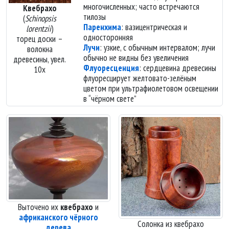
многочисленных; часто встречаются
Квебрахо
тилозы
(
Schinopsis
Паренхима
: вазицентрическая и
lorentzii
)
односторонняя
торец доски –
Лучи
: узкие, с обычным интервалом; лучи
волокна
обычно не видны без увеличения
древесины, увел.
Флуоресценция
: сердцевина древесины
10х
флуоресцирует желтовато-зелёным
цветом при ультрафиолетовом освещении
в
чёрном свете
Выточено их
квебрахо
и
африканского чёрного
Солонка из квебрахо
дерева