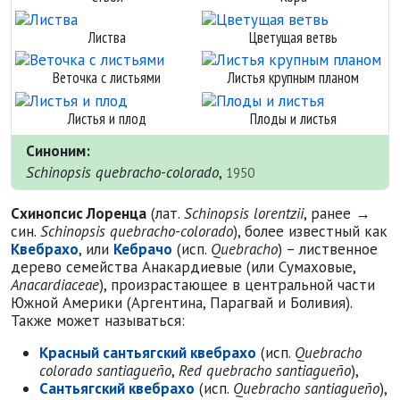
Листва
Цветущая ветвь
Веточка с листьями
Листья крупным планом
Листья и плод
Плоды и листья
Синоним:
Schinopsis quebracho-colorado
,
1950
Схинопсис Лоренца
(лат.
Schinopsis lorentzii
, ранее →
син.
Schinopsis quebracho-colorado
), более известный как
Квебрахо
, или
Кебрачо
(исп.
Quebracho
) – лиственное
дерево семейства Анакардиевые (или Сумаховые,
Anacardiaceae
), произрастающее в центральной части
Южной Америки (Аргентина, Парагвай и Боливия).
Также может называться:
Красный сантьягский квебрахо
(исп.
Quebracho
colorado santiagueño
,
Red quebracho santiagueño
),
Сантьягский квебрахо
(исп.
Quebracho santiagueño
),