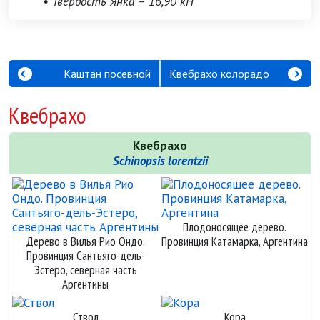
• Твёрдость Янка – 16,90 кН
Каштан посевной
Квебрахо колорадо
Квебрахо
Квебрахо
Schinopsis lorentzii
Плодоносящее дерево.
Дерево в Вилья Рио Ондо.
Провинция Катамарка, Аргентина
Провинция Сантьяго-дель-
Эстеро, северная часть
Аргентины
Ствол
Кора