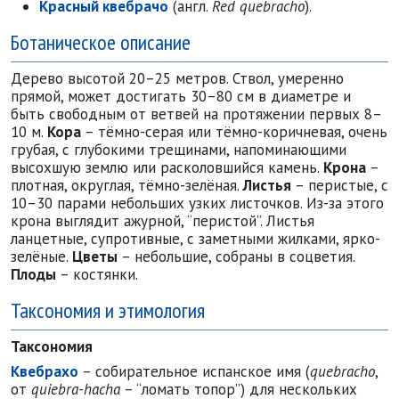
Красный квебрачо
(англ.
Red quebracho
).
Ботаническое описание
Дерево высотой 20–25 метров. Ствол, умеренно
прямой, может достигать 30–80 см в диаметре и
быть свободным от ветвей на протяжении первых 8–
10 м.
Кора
– тёмно-серая или тёмно-коричневая, очень
грубая, с глубокими трещинами, напоминающими
высохшую землю или расколовшийся камень.
Крона
–
плотная, округлая, тёмно-зелёная.
Листья
– перистые, с
10–30 парами небольших узких листочков. Из-за этого
крона выглядит ажурной, “перистой”. Листья
ланцетные, супротивные, с заметными жилками, ярко-
зелёные.
Цветы
– небольшие, собраны в соцветия.
Плоды
– костянки.
Таксономия и этимология
Таксономия
Квебрахо
– собирательное испанское имя (
quebracho
,
от
quiebra-hacha
– “ломать топор”) для нескольких