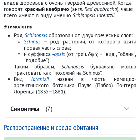
видов деревьев с очень твёрдой древесиной. Когда
говорят
красный квебрачо
(англ.
Red quebracho
), чаще
всего имеют в виду именно
Schinopsis lorentzii
.
Этимология
Род
Schinopsis
образован от двух греческих слов:
Schinus
– род растений, от которого взята
первая часть слова;
и суффикса
‑opsis
(от греч.
ὄψις
– “вид”, “облик”,
“подобие”).
Таким образом,
Schinopsis
буквально можно
трактовать как “похожий на Schinus”.
Вид
lorentzii
назван в честь немецко-
аргентинского ботаника Пауля (Пабло) Гюнтера
Лоренца (1835–1881).
Синонимы
(7)
Распространение и среда обитания