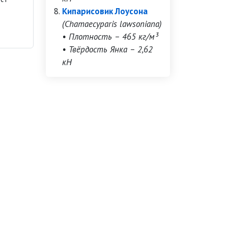
Кипарисовик Лоусона
(Chamaecyparis lawsoniana)
• Плотность – 465 кг/м³
• Твёрдость Янка – 2,62
кН