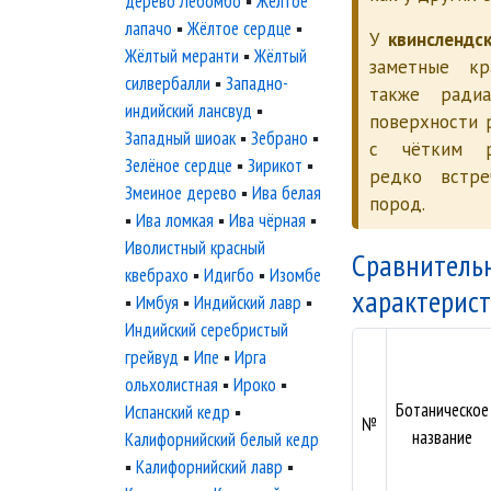
дерево Лебомбо
▪
Жёлтое
лапачо
▪
Жёлтое сердце
▪
У
квинслендс
Жёлтый меранти
▪
Жёлтый
заметные кр
силвербалли
▪
Западно-
также ради
индийский лансвуд
▪
поверхности 
Западный шиоак
▪
Зебрано
▪
с чётким р
Зелёное сердце
▪
Зирикот
▪
редко встре
Змеиное дерево
▪
Ива белая
пород.
▪
Ива ломкая
▪
Ива чёрная
▪
Иволистный красный
Сравнитель
квебрахо
▪
Идигбо
▪
Изомбе
характерис
▪
Имбуя
▪
Индийский лавр
▪
Индийский серебристый
грейвуд
▪
Ипе
▪
Ирга
ольхолистная
▪
Ироко
▪
Ботаническое
Испанский кедр
▪
№
название
Калифорнийский белый кедр
▪
Калифорнийский лавр
▪