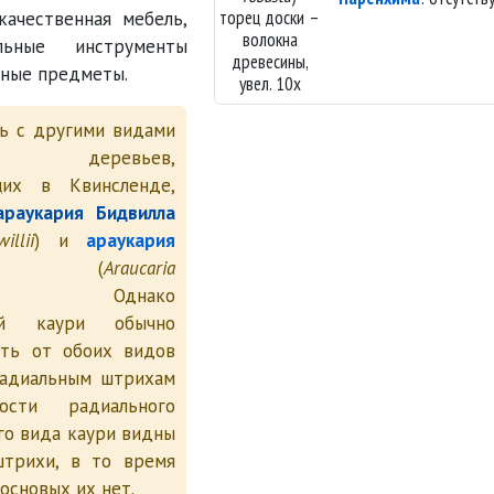
торец доски –
качественная мебель,
волокна
льные инструменты
древесины,
ёные предметы.
увел. 10х
ь с другими видами
х деревьев,
щих в Квинсленде,
араукария Бидвилла
illii
) и
араукария
(
Araucaria
). Однако
кий каури обычно
ить от обоих видов
 радиальным штрихам
ости радиального
ого вида каури видны
штрихи, в то время
сосновых их нет.