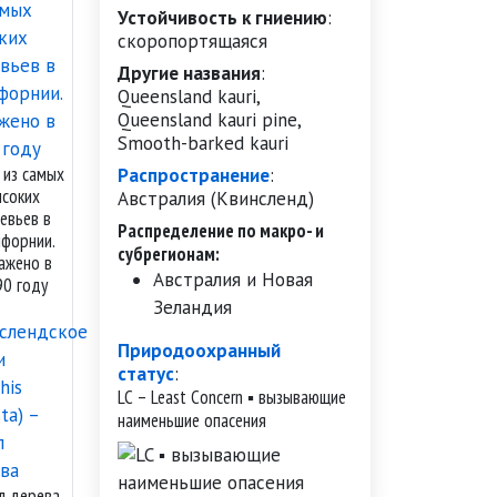
Устойчивость к гниению
:
скоропортящаяся
Другие названия
:
Queensland kauri,
Queensland kauri pine,
Smooth-barked kauri
 из самых
Распространение
:
ысоких
Австралия (Квинсленд)
евьев в
Распределение по макро- и
ифорнии.
субрегионам:
ажено в
Австралия и Новая
90 году
Зеландия
Природоохранный
статус
:
LC – Least Concern ▪ вызывающие
наименьшие опасения
л дерева