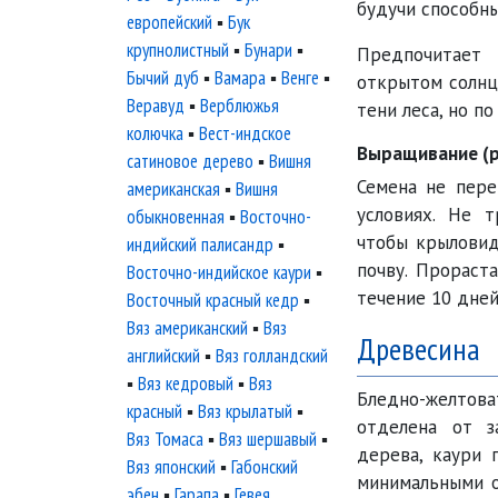
будучи способны
европейский
▪
Бук
крупнолистный
▪
Бунари
▪
Предпочитает
Бычий дуб
▪
Вамара
▪
Венге
▪
открытом солнце
Веравуд
▪
Верблюжья
тени леса, но п
колючка
▪
Вест-индское
Выращивание (
сатиновое дерево
▪
Вишня
Семена не пере
американская
▪
Вишня
условиях. Не т
обыкновенная
▪
Восточно-
чтобы крыловид
индийский палисандр
▪
почву. Прораст
Восточно-индийское каури
▪
течение 10 дней
Восточный красный кедр
▪
Вяз американский
▪
Вяз
Древесина
английский
▪
Вяз голландский
▪
Вяз кедровый
▪
Вяз
Бледно-желтов
красный
▪
Вяз крылатый
▪
отделена от з
Вяз Томаса
▪
Вяз шершавый
▪
дерева, каури 
Вяз японский
▪
Габонский
минимальными о
эбен
▪
Гарапа
▪
Гевея