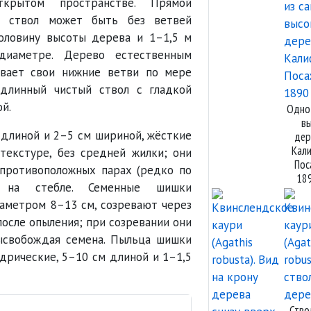
крытом пространстве. Прямой
й ствол может быть без ветвей
оловину высоты дерева и 1–1,5 м
диаметре. Дерево естественным
ывает свои нижние ветви по мере
 длинный чистый ствол с гладкой
й.
Одно
в
 длиной и 2–5 см шириной, жёсткие
дер
Кал
текстуре, без средней жилки; они
Пос
противоположных парах (редко по
18
) на стебле. Семенные шишки
аметром 8–13 см, созревают через
осле опыления; при созревании они
ысвобождая семена. Пыльца шишки
дрические, 5–10 см длиной и 1–1,5
Ство