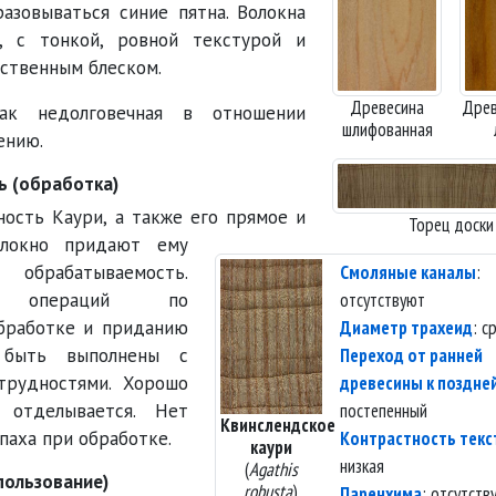
разовываться синие пятна. Волокна
, с тонкой, ровной текстурой и
ственным блеском.
Древесина
Древ
как недолговечная в отношении
шлифованная
ению.
ь (обработка)
ность Каури, а также его прямое и
Торец доски
олокно придают ему
рабатываемость.
Смоляные каналы
:
во операций по
отсутствуют
бработке и приданию
Диаметр трахеид
: с
 быть выполнены с
Переход от ранней
трудностями. Хорошо
древесины к поздне
 отделывается. Нет
постепенный
Квинслендское
паха при обработке.
Контрастность тек
каури
низкая
(
Agathis
пользование)
robusta
)
Паренхима
: отсутств