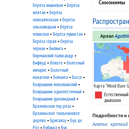
Синонимы
Берёза вишнёвая
▪
Берёза
жёлтая
▪
Берёза
Распростран
новоаляскская
▪
Берёза
ольховидная
▪
Берёза
повислая
▪
Берёза пушистая
▪
Ареал
Agathi
Берёза серая
▪
Берёза
чёрная
▪
Билинга
▪
Бирманский палисандр
▪
Бифвуд
▪
Бокоте
▪
Болотный
кипарис
▪
Болотный
махагони
▪
Боманга
▪
Боссе
▪
Боярышник мексиканский
▪
Карта “Wood Base 
Боярышник однопестичный
▪
Естественный
Боярышник урновидный
▪
диапазон
Бразильская пау роза
▪
Бразильское тюльпановое
Подробности и 
дерево
▪
Бригалоу
▪
Буа де
Агатис крепкий
Роз
▪
Бубинга
▪
Бук