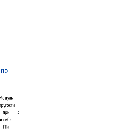
по
Предел
Модуль
прочности
пругости
при
при
сжатии
изгибе,
вдоль
ГПа
волокон,