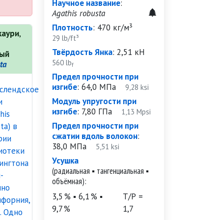
Научное название
:
Agathis robusta
Плотность
:
470 кг/м³
каури
,
29 lb/ft³
Твёрдость Янка
:
2,51 кН
ный
560 lb
ta
f
Предел прочности при
изгибе
:
64,0 МПа
9,28 ksi
Модуль упругости при
изгибе
:
7,80 ГПа
1,13 Mpsi
Предел прочности при
сжатии вдоль волокон
:
38,0 МПа
5,51 ksi
Усушка
(радиальная ▪ тангенциальная ▪
объёмная):
3,5 % ▪ 6,1 % ▪
Т/Р =
9,7 %
1,7