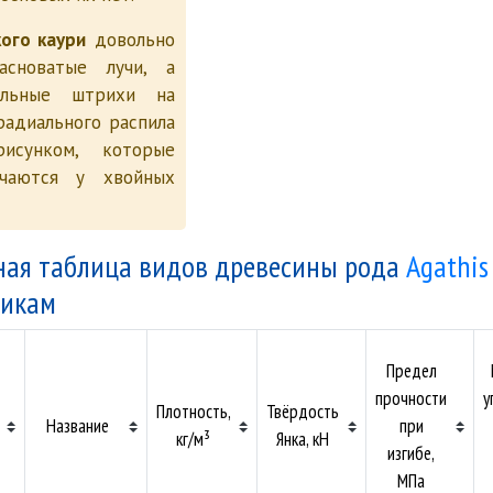
кого каури
довольно
асноватые лучи, а
альные штрихи на
радиального распила
исунком, которые
чаются у хвойных
ная таблица видов древесины рода
Agathis
тикам
Предел
прочности
у
Плотность,
Твёрдость
Название
при
кг/м³
Янка, кН
изгибе,
МПа