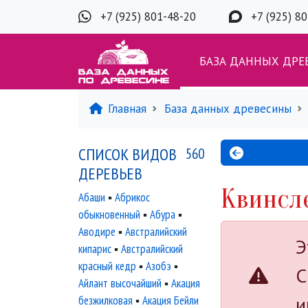
+7 (925) 801-48-20
+7 (925) 8
БАЗА ДАННЫХ ДРЕ
Главная
База данных древесины
СПИСОК ВИДОВ
560
ДЕРЕВЬЕВ
Квинсл
Абаши
▪
Абрикос
обыкновенный
▪
Абура
▪
Аводире
▪
Австралийский
Э
кипарис
▪
Австралийский
красный кедр
▪
Азобэ
▪
С
Айлант высочайший
▪
Акация
и
безжилковая
▪
Акация Бейли