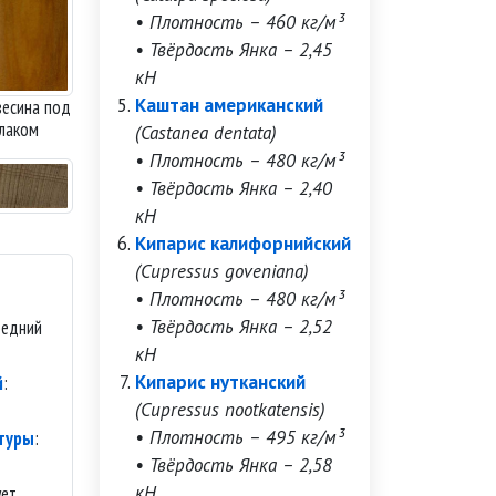
• Плотность – 460 кг/м³
• Твёрдость Янка – 2,45
кН
Каштан американский
есина под
лаком
(Castanea dentata)
• Плотность – 480 кг/м³
• Твёрдость Янка – 2,40
кН
Кипарис калифорнийский
(Cupressus goveniana)
• Плотность – 480 кг/м³
• Твёрдость Янка – 2,52
редний
кН
Кипарис нутканский
й
:
(Cupressus nootkatensis)
• Плотность – 495 кг/м³
стуры
:
• Твёрдость Янка – 2,58
кН
ует