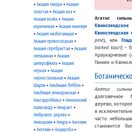
▪
Акация гикори
▪
Акация
золотая
▪
Акация коа
▪
Агатис сильн
Акация коайа
▪
Акация
Квинслендское 
коричневая
▪
Акация мангиум
Квинслендская 
▪
Акация низбегающая
▪
pine
), или
Глад
Акация превосходная
▪
barked kauri
) – 
Акация серебристая
▪
Акация
Араукариевые (
смешанная
▪
Акация
Гвинее и Квинсл
циперофилла
▪
Акация
чёрная
▪
Акация
Ботаническ
черноствольная
▪
Акация
Ширли
▪
Альбиция Леббек
▪
Агатис сильны
Альбиция ленкоранская
▪
долговечное 
Альгарробильо
▪
Амазонский
дерево, которо
палисандр
▪
Амарант
▪
в исключительны
Амбровое дерево
▪
часто небольша
Амендоим
▪
Амура
▪
Ангелим
становится бо
▪
Ангелин
▪
Андироба
▪