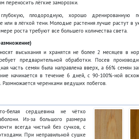
м переносить лёгкие заморозки.
 глубокую, плодородную, хорошо дренированную п
 или в лёгкой тени. Молодые растения лучше растут в у
о мере роста требуют все большего количества света.
размножение)
носят высыхания и хранятся не более 2 месяцев в но
ребует предварительной обработки. Посев производи
ная часть семян была направлена вверх, а 66% семян за
ание начинается в течение 6 дней, с 90-100%-ной всхо
. Размножается черенками ведущих побегов.
ато-белая сердцевина не чётко
аболони. Из-за большого размера
почти всегда чистый без сучков, с
тходами. При неправильной сушке