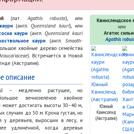
ый
(лат.
Agathis robusta
), или
Квинслендское 
каури
(англ.
Queensland kauri
), или
или
Агатис силь
сосна каури
(англ.
Queensland kauri
Agathis robus
коствольное каури
(англ.
Smooth-
большое хвойные дерево семейства
Araucariaceae
). Встречается в Новой
енде (Австралия).
ое описание
й
– медленно растущее, но
большое вечнозелёное хвойное
е может достигать высоты 30–40 м,
Южный
Квинсленд
х случаях до 50 м. Крона густая, но
(Австралия)
я у деревьев, выросших в лесу, и
лее удлинённой, когда деревья