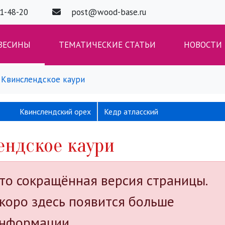
01-48-20
post@wood-base.ru
ВЕСИНЫ
ТЕМАТИЧЕСКИЕ СТАТЬИ
НОВОСТИ
Квинслендское каури
Квинслендский орех
Кедр атласский
ендское каури
то сокращённая версия страницы.
коро здесь появится больше
нформации.