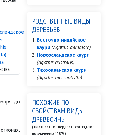
РОДСТВЕННЫЕ ВИДЫ
ДЕРЕВЬЕВ
Восточно-индийское
каури
(Agathis dammara)
Новозеландское каури
(Agathis australis)
иства
Тихоокеанское каури
(Agathis macrophylla)
ПОХОЖИЕ ПО
 моря до
СВОЙСТВАМ ВИДЫ
ДРЕВЕСИНЫ
( плотность и твёрдость совпадают
егионах,
по значению ±10% )