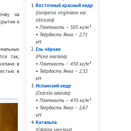
Восточный красный кедр
(Juniperus virginiana var.
очву на
silicicola)
крытии и
• Плотность – 505 кг/м³
• Твёрдость Янка – 2,71
кН
рмальных
Ель чёрная
тся так,
(Picea mariana)
копано в
• Плотность – 450 кг/м³
жестью в
• Твёрдость Янка – 2,32
кН
Испанский кедр
(Cedrela odorata)
• Плотность – 470 кг/м³
• Твёрдость Янка – 2,67
кН
Катальпа
(Catalpa speciosa)