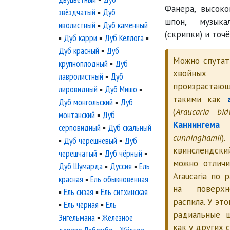
Фанера, высоко
звёздчатый
▪
Дуб
шпон, музыка
иволистный
▪
Дуб каменный
(скрипки) и точ
▪
Дуб карри
▪
Дуб Келлога
▪
Дуб красный
▪
Дуб
Можно спутат
крупноплодный
▪
Дуб
хвойны
лавролистный
▪
Дуб
произрастаю
лировидный
▪
Дуб Мишо
▪
такими как
Дуб монгольский
▪
Дуб
(
Araucaria bidw
монтанский
▪
Дуб
Каннингема
серповидный
▪
Дуб скальный
cunninghamii
▪
Дуб черешневый
▪
Дуб
квинслендс
черешчатый
▪
Дуб чёрный
▪
можно отлич
Дуб Шумарда
▪
Дуссия
▪
Ель
Araucaria по
красная
▪
Ель обыкновенная
на поверхн
▪
Ель сизая
▪
Ель ситхинская
распила. У эт
▪
Ель чёрная
▪
Ель
радиальные 
Энгельмана
▪
Железное
как у других 