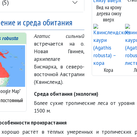
(5)
Вид на крону
дерева снизу
вверх
ение и среда обитания
Агатис сильный
s robusta
встречается на о.
Новая Гвинея,
архипелаге
Бисмарка, в северо-
Кора
Л
восточной Австралии
(Квинсленд).
Google Map”
Среда обитания (экология)
 постоянный
Более сухие тропические леса от уровня
1500 м.
особенности произрастания
хорошо растёт в тёплых умеренных и тропических р