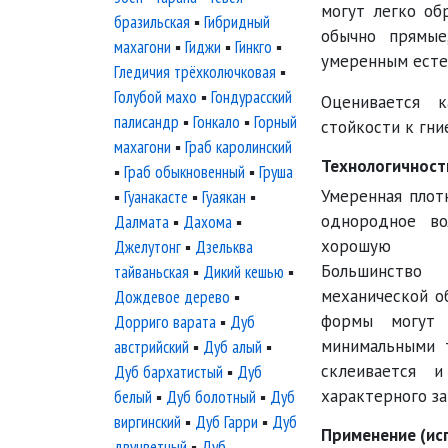
могут легко об
бразильская
▪
Гибридный
обычно прямые
махагони
▪
Гиджи
▪
Гинкго
▪
умеренным есте
Гледичия трёхколючковая
▪
Голубой махо
▪
Гондурасский
Оценивается 
палисандр
▪
Гонкало
▪
Горный
стойкости к гни
махагони
▪
Граб каролинский
Технологичност
▪
Граб обыкновенный
▪
Груша
Умеренная плот
▪
Гуанакасте
▪
Гуаякан
▪
однородное в
Далмата
▪
Дахома
▪
хорошую об
Джелутонг
▪
Дзельква
Большинст
тайваньская
▪
Дикий кешью
▪
механической о
Дождевое дерево
▪
формы могут
Дорриго варата
▪
Дуб
минимальными 
австрийский
▪
Дуб алый
▪
склеивается и
Дуб бархатистый
▪
Дуб
характерного за
белый
▪
Дуб болотный
▪
Дуб
виргинский
▪
Дуб Гарри
▪
Дуб
Применение (ис
двуцветный
▪
Дуб