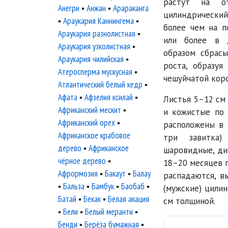
растут на от
Анегри
▪
Анжан
▪
Арараканга
цилиндрически
▪
Араукария Каннингема
▪
более чем на п
Араукария разнолистная
▪
или более в 
Араукария узколистная
▪
образом сбрас
Араукария чилийская
▪
роста, образуя
Атеросперма мускусная
▪
чешуйчатой коро
Атлантический белый кедр
▪
Афата
▪
Афзелия ксилай
▪
Листья 5–12 см
Африканский мескит
▪
и кожистые по 
Африканский орех
▪
расположены в 
Африканское крабовое
три завитка
дерево
▪
Африканское
шаровидные, ди
чёрное дерево
▪
18–20 месяцев п
Афрормозия
▪
Бакаут
▪
Балау
распадаются, в
▪
Бальза
▪
Бамбук
▪
Баобаб
▪
(мужские) цилин
Батай
▪
Бекак
▪
Белая акация
см толщиной.
▪
Бели
▪
Белый меранти
▪
Бенди
▪
Берёза бумажная
▪