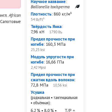
Научное название
:
Baillonella toxisperma
Плотность
:
860 кг/м³
англ.
African
54 lb/ft³
Сапотовые
Твёрдость Янка
:
7,96 кН
1790 lb
f
Предел прочности при
изгибе
:
160,3 МПа
23,25 ksi
Модуль упругости при
изгибе
:
16,66 ГПа
2,42 Mpsi
Предел прочности при
сжатии вдоль волокон
:
72,8 МПа
10,56 ksi
Усушка
(радиальная ▪ тангенциальная
▪ объёмная):
6,2 % ▪ 8,0 % ▪
Т/Р =