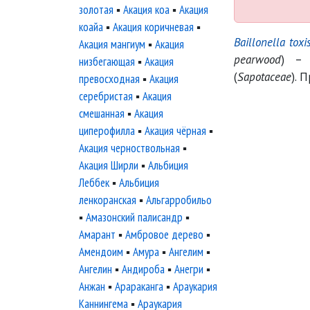
золотая
▪
Акация коа
▪
Акация
коайа
▪
Акация коричневая
▪
Baillonella tox
Акация мангиум
▪
Акация
pearwood
) –
низбегающая
▪
Акация
(
Sapotaceae
). 
превосходная
▪
Акация
серебристая
▪
Акация
смешанная
▪
Акация
циперофилла
▪
Акация чёрная
▪
Акация черноствольная
▪
Акация Ширли
▪
Альбиция
Леббек
▪
Альбиция
ленкоранская
▪
Альгарробильо
▪
Амазонский палисандр
▪
Амарант
▪
Амбровое дерево
▪
Амендоим
▪
Амура
▪
Ангелим
▪
Ангелин
▪
Андироба
▪
Анегри
▪
Анжан
▪
Арараканга
▪
Араукария
Каннингема
▪
Араукария