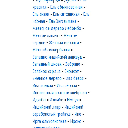
красная
▪
Ель обыкновенная
▪
Ель сизая
▪
Ель ситхинская
▪
Ель
чёрная
▪
Ель Энгельмана
▪
Железное дерево Лебомбо
▪
Жёлтое лапачо
▪
Жёлтое
сердце
▪
Жёлтый меранти
▪
Жёлтый силвербалли
▪
Западно-индийский лансвуд
▪
Западный шиоак
▪
Зебрано
▪
Зелёное сердце
▪
Зирикот
▪
Змеиное дерево
▪
Ива белая
▪
Ива ломкая
▪
Ива чёрная
▪
Иволистный красный квебрахо
▪
Идигбо
▪
Изомбе
▪
Имбуя
▪
Индийский лавр
▪
Индийский
серебристый грейвуд
▪
Ипе
▪
Ирга ольхолистная
▪
Ироко
▪