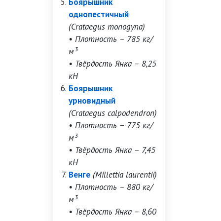
Боярышник
однопестичный
(Crataegus monogyna)
• Плотность – 785 кг/
м³
• Твёрдость Янка – 8,25
кН
Боярышник
урновидный
(Crataegus calpodendron)
• Плотность – 775 кг/
м³
• Твёрдость Янка – 7,45
кН
Венге
(Millettia laurentii)
• Плотность – 880 кг/
м³
• Твёрдость Янка – 8,60