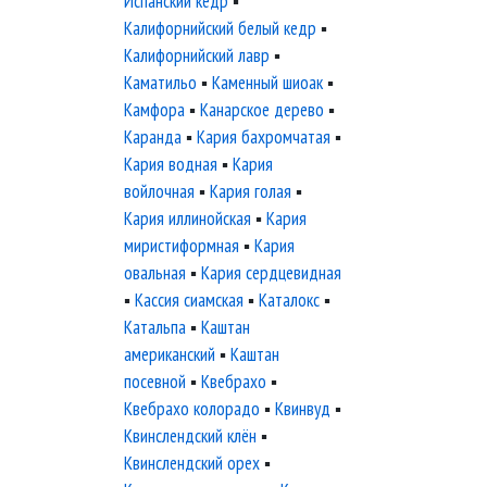
Испанский кедр
▪
Калифорнийский белый кедр
▪
Калифорнийский лавр
▪
Каматильо
▪
Каменный шиоак
▪
Камфора
▪
Канарское дерево
▪
Каранда
▪
Кария бахромчатая
▪
Кария водная
▪
Кария
войлочная
▪
Кария голая
▪
Кария иллинойская
▪
Кария
миристиформная
▪
Кария
овальная
▪
Кария сердцевидная
▪
Кассия сиамская
▪
Каталокс
▪
Катальпа
▪
Каштан
американский
▪
Каштан
посевной
▪
Квебрахо
▪
Квебрахо колорадо
▪
Квинвуд
▪
Квинслендский клён
▪
Квинслендский орех
▪