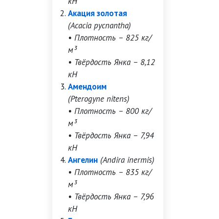
кН
Акация золотая
(Acacia pycnantha)
• Плотность – 825 кг/
м³
• Твёрдость Янка – 8,12
кН
Амендоим
(Pterogyne nitens)
• Плотность – 800 кг/
м³
• Твёрдость Янка – 7,94
кН
Ангелин
(Andira inermis)
• Плотность – 835 кг/
м³
• Твёрдость Янка – 7,96
кН