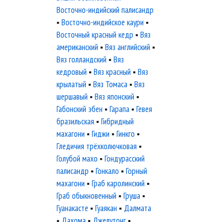
Восточно-индийский палисандр
▪
Восточно-индийское каури
▪
Восточный красный кедр
▪
Вяз
американский
▪
Вяз английский
▪
Вяз голландский
▪
Вяз
кедровый
▪
Вяз красный
▪
Вяз
крылатый
▪
Вяз Томаса
▪
Вяз
шершавый
▪
Вяз японский
▪
Габонский эбен
▪
Гарапа
▪
Гевея
бразильская
▪
Гибридный
махагони
▪
Гиджи
▪
Гинкго
▪
Гледичия трёхколючковая
▪
Голубой махо
▪
Гондурасский
палисандр
▪
Гонкало
▪
Горный
махагони
▪
Граб каролинский
▪
Граб обыкновенный
▪
Груша
▪
Гуанакасте
▪
Гуаякан
▪
Далмата
▪
Дахома
▪
Джелутонг
▪