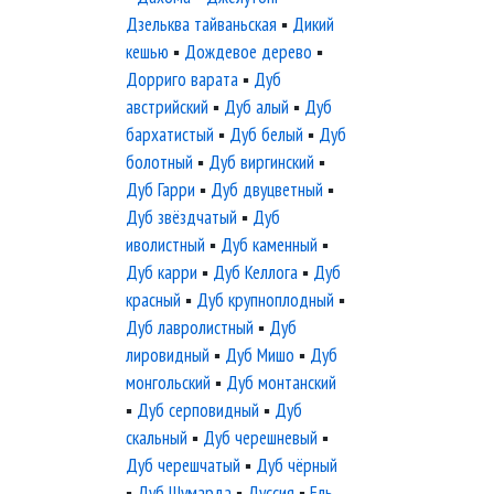
Дзельква тайваньская
▪
Дикий
кешью
▪
Дождевое дерево
▪
Дорриго варата
▪
Дуб
австрийский
▪
Дуб алый
▪
Дуб
бархатистый
▪
Дуб белый
▪
Дуб
болотный
▪
Дуб виргинский
▪
Дуб Гарри
▪
Дуб двуцветный
▪
Дуб звёздчатый
▪
Дуб
иволистный
▪
Дуб каменный
▪
Дуб карри
▪
Дуб Келлога
▪
Дуб
красный
▪
Дуб крупноплодный
▪
Дуб лавролистный
▪
Дуб
лировидный
▪
Дуб Мишо
▪
Дуб
монгольский
▪
Дуб монтанский
▪
Дуб серповидный
▪
Дуб
скальный
▪
Дуб черешневый
▪
Дуб черешчатый
▪
Дуб чёрный
▪
Дуб Шумарда
▪
Дуссия
▪
Ель