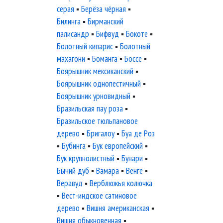
серая
▪
Берёза чёрная
▪
Билинга
▪
Бирманский
палисандр
▪
Бифвуд
▪
Бокоте
▪
Болотный кипарис
▪
Болотный
махагони
▪
Боманга
▪
Боссе
▪
Боярышник мексиканский
▪
Боярышник однопестичный
▪
Боярышник урновидный
▪
Бразильская пау роза
▪
Бразильское тюльпановое
дерево
▪
Бригалоу
▪
Буа де Роз
▪
Бубинга
▪
Бук европейский
▪
Бук крупнолистный
▪
Бунари
▪
Бычий дуб
▪
Вамара
▪
Венге
▪
Веравуд
▪
Верблюжья колючка
▪
Вест-индское сатиновое
дерево
▪
Вишня американская
▪
Вишня обыкновенная
▪