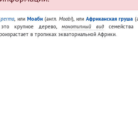
isperma
, или
Моаби
(англ.
Moabi
), или
Африканская груша
(
 это крупное дерево,
монотипный вид
семейства 
Произрастает в тропиках экваториальной Африки.