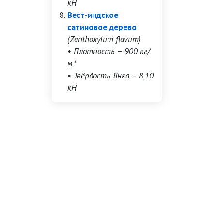
кН
Вест-индское
сатиновое дерево
(Zanthoxylum flavum)
• Плотность – 900 кг/
м³
• Твёрдость Янка – 8,10
кН