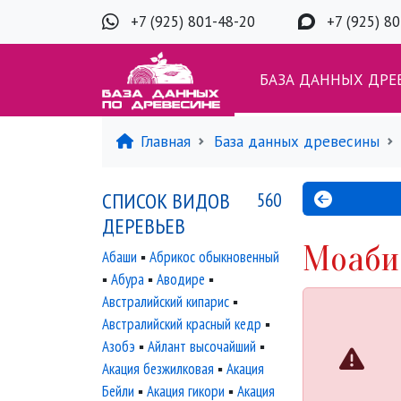
+7 (925) 801-48-20
+7 (925) 8
БАЗА ДАННЫХ ДРЕ
Главная
База данных древесины
СПИСОК ВИДОВ
560
ДЕРЕВЬЕВ
Моаби
Абаши
▪
Абрикос обыкновенный
▪
Абура
▪
Аводире
▪
Австралийский кипарис
▪
Австралийский красный кедр
▪
Азобэ
▪
Айлант высочайший
▪
Акация безжилковая
▪
Акация
Бейли
▪
Акация гикори
▪
Акация