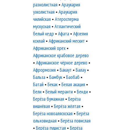
разнолистная
▪
Араукария
узколистная
▪
Араукария
чилийская
▪
Атеросперма
мускусная
▪
Атлантический
белый кедр
▪
Афата
▪
Афзелия
ксилай
▪
Африканский мескит
▪
Африканский орех
▪
Африканское крабовое дерево
▪
Африканское чёрное дерево
▪
Афрормозия
▪
Бакаут
▪
Балау
▪
Бальза
▪
Бамбук
▪
Баобаб
▪
Батай
▪
Бекак
▪
Белая акация
▪
Бели
▪
Белый меранти
▪
Бенди
▪
Берёза бумажная
▪
Берёза
вишнёвая
▪
Берёза жёлтая
▪
Берёза новоаляскская
▪
Берёза
ольховидная
▪
Берёза повислая
▪
Берёза пушистая
▪
Берёза