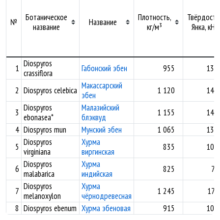
Ботаническое
Плотность,
Твёрдость
№
Название
название
кг/м³
Янка, кН
Diospyros
1
Габонский эбен
955
13,7
crassiflora
Макассарский
2
Diospyros celebica
1 120
14,1
эбен
Diospyros
Малазийский
3
1 155
14,1
ebonasea*
блэквуд
4
Diospyros mun
Мунский эбен
1 065
13,3
Diospyros
Хурма
5
835
10,2
virginiana
виргинская
Diospyros
Хурма
6
825
7,
malabarica
индийская
Diospyros
Хурма
7
1 245
17,
melanoxylon
чёрнодревесная
8
Diospyros ebenum
Хурма эбеновая
915
10,7