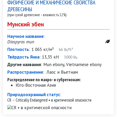
ФИЗИЧЕСКИЕ И МЕХАНИЧЕСКИЕ СВОЙСТВА
ДРЕВЕСИНЫ
(при сухой древесине – влажность 12%)
Мунский эбен
Научное название
:
Diospyros mun
Плотность
:
1 065 кг/м³
66 lb/ft³
Твёрдость Янка
:
13,35 кН
3000 lb
f
Другие названия
:
Mun ebony, Vietnamese ebony
Распространение
:
Лаос и Вьетнам
Распределение по макро- и субрегионам:
Юго-Восточная Азия
Природоохранный статус
:
CR – Critically Endangered ▪ в критической опасности