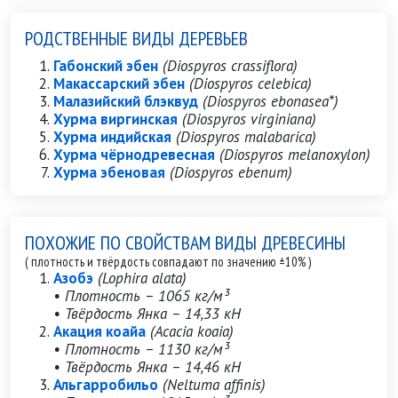
РОДСТВЕННЫЕ ВИДЫ ДЕРЕВЬЕВ
Габонский эбен
(Diospyros crassiflora)
Макассарский эбен
(Diospyros celebica)
Малазийский блэквуд
(Diospyros ebonasea*)
Хурма виргинская
(Diospyros virginiana)
Хурма индийская
(Diospyros malabarica)
Хурма чёрнодревесная
(Diospyros melanoxylon)
Хурма эбеновая
(Diospyros ebenum)
ПОХОЖИЕ ПО СВОЙСТВАМ ВИДЫ ДРЕВЕСИНЫ
( плотность и твёрдость совпадают по значению ±10% )
Азобэ
(Lophira alata)
• Плотность – 1065 кг/м³
• Твёрдость Янка – 14,33 кН
Акация коайа
(Acacia koaia)
• Плотность – 1130 кг/м³
• Твёрдость Янка – 14,46 кН
Альгарробильо
(Neltuma affinis)