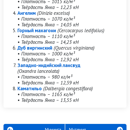
• Плотность – 1015 кг/м³
• Твёрдость Янка – 12,23 кН
Ангелим
(Dinizia excelsa)
• Плотность – 1070 кг/м³
• Твёрдость Янка – 14,05 кН
Горный махагони
(Cercocarpus ledifolius)
• Плотность – 1110 кг/м³
• Твёрдость Янка – 14,23 кН
Дуб виргинский
(Quercus virginiana)
• Плотность – 1000 кг/м³
• Твёрдость Янка – 12,92 кН
Западно-индийский лансвуд
(Oxandra lanceolata)
• Плотность – 980 кг/м³
• Твёрдость Янка – 12,59 кН
Каматильо
(Dalbergia congestiflora)
• Плотность – 1165 кг/м³
• Твёрдость Янка – 13,55 кН
Мунинга
Мутения