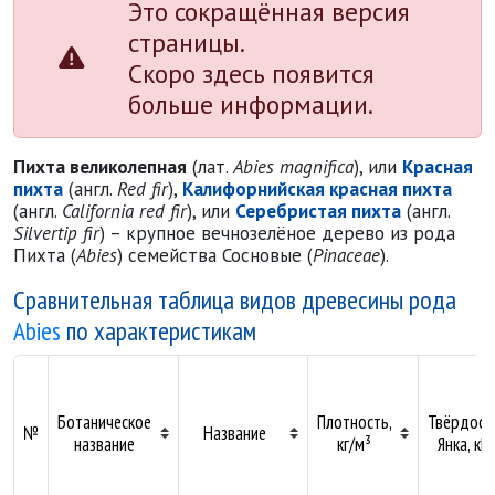
Это сокращённая версия
страницы.
Скоро здесь появится
больше информации.
Пихта великолепная
(лат.
Abies magnifica
), или
Красная
пихта
(англ.
Red fir
),
Калифорнийская красная пихта
(англ.
California red fir
), или
Серебристая пихта
(англ.
Silvertip fir
) – крупное вечнозелёное дерево из рода
Пихта (
Abies
) семейства Сосновые (
Pinaceae
).
Сравнительная таблица видов древесины рода
Abies
по характеристикам
Ботаническое
Плотность,
Твёрдост
№
Название
название
кг/м³
Янка, кН