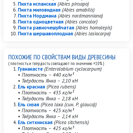
Пихта испанская
(Abies pinsapo)
Пихта миловидная
(Abies amabilis)
Пихта Нордмана
(Abies nordmanniana)
Пихта одноцветная
(Abies concolor)
Пихта равночешуйчатая
(Abies homolepis)
Пихта шершавоплодная
(Abies lasiocarpa)
ПОХОЖИЕ ПО СВОЙСТВАМ ВИДЫ ДРЕВЕСИНЫ
( плотность и твёрдость совпадают по значению ±10% )
Гуанакасте
(Enterolobium cyclocarpum)
• Плотность – 440 кг/м³
• Твёрдость Янка – 2,10 кН
Ель красная
(Picea rubens)
• Плотность – 435 кг/м³
• Твёрдость Янка – 2,18 кН
Ель сизая
(Picea laxa (син. P. glauca))
• Плотность – 425 кг/м³
• Твёрдость Янка – 2,14 кН
Ель ситхинская
(Picea sitchensis)
• Плотность – 425 кг/м³