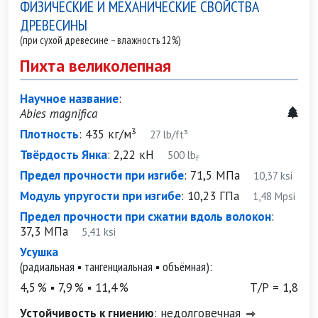
ФИЗИЧЕСКИЕ И МЕХАНИЧЕСКИЕ СВОЙСТВА
ДРЕВЕСИНЫ
(при сухой древесине – влажность 12%)
Пихта великолепная
Научное название
:
Abies magnifica
Плотность
:
435 кг/м³
27 lb/ft³
Твёрдость Янка
:
2,22 кН
500 lb
f
Предел прочности при изгибе
:
71,5 МПа
10,37 ksi
Модуль упругости при изгибе
:
10,23 ГПа
1,48 Mpsi
Предел прочности при сжатии вдоль волокон
:
37,3 МПа
5,41 ksi
Усушка
(радиальная ▪ тангенциальная ▪ объёмная):
4,5 % ▪ 7,9 % ▪ 11,4 %
Т/Р = 1,8
Устойчивость к гниению
:
недолговечная