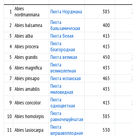
Abies
1
Пихта Нордмана
385
2,
nordmanniana
Пихта
2
Abies balsamea
400
1,
бальзамическая
3
Abies alba
Пихта белая
415
1,
Пихта
4
Abies procera
415
1,
благородная
5
Abies grandis
Пихта великая
450
2,
Пихта
6
Abies magnifica
435
2,
великолепная
7
Abies pinsapo
Пихта испанская
465
2,
Пихта
8
Abies amabilis
435
1,
миловидная
Пихта
9
Abies concolor
415
2,
одноцветная
Пихта
10
Abies homolepis
385
1,
равночешуйчатая
Пихта
11
Abies lasiocarpa
530
1,
шершавоплодная