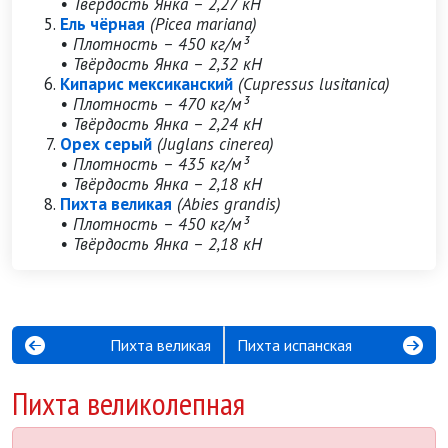
• Твёрдость Янка – 2,27 кН
Ель чёрная
(Picea mariana)
• Плотность – 450 кг/м³
• Твёрдость Янка – 2,32 кН
Кипарис мексиканский
(Cupressus lusitanica)
• Плотность – 470 кг/м³
• Твёрдость Янка – 2,24 кН
Орех серый
(Juglans cinerea)
• Плотность – 435 кг/м³
• Твёрдость Янка – 2,18 кН
Пихта великая
(Abies grandis)
• Плотность – 450 кг/м³
• Твёрдость Янка – 2,18 кН
Пихта великая
Пихта испанская
Пихта великолепная