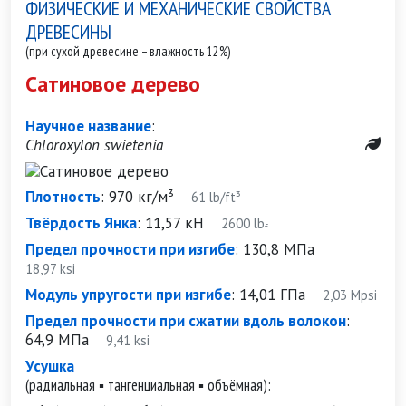
ФИЗИЧЕСКИЕ И МЕХАНИЧЕСКИЕ СВОЙСТВА
ДРЕВЕСИНЫ
(при сухой древесине – влажность 12%)
Сатиновое дерево
Научное название
:
Chloroxylon swietenia
Плотность
:
970 кг/м³
61 lb/ft³
Твёрдость Янка
:
11,57 кН
2600 lb
f
Предел прочности при изгибе
:
130,8 МПа
18,97 ksi
Модуль упругости при изгибе
:
14,01 ГПа
2,03 Mpsi
Предел прочности при сжатии вдоль волокон
:
64,9 МПа
9,41 ksi
Усушка
(радиальная ▪ тангенциальная ▪ объёмная):