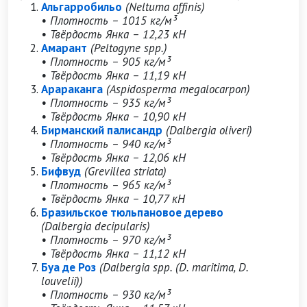
Альгарробильо
(Neltuma affinis)
• Плотность – 1015 кг/м³
• Твёрдость Янка – 12,23 кН
Амарант
(Peltogyne spp.)
• Плотность – 905 кг/м³
• Твёрдость Янка – 11,19 кН
Арараканга
(Aspidosperma megalocarpon)
• Плотность – 935 кг/м³
• Твёрдость Янка – 10,90 кН
Бирманский палисандр
(Dalbergia oliveri)
• Плотность – 940 кг/м³
• Твёрдость Янка – 12,06 кН
Бифвуд
(Grevillea striata)
• Плотность – 965 кг/м³
• Твёрдость Янка – 10,77 кН
Бразильское тюльпановое дерево
(Dalbergia decipularis)
• Плотность – 970 кг/м³
• Твёрдость Янка – 11,12 кН
Буа де Роз
(Dalbergia spp. (D. maritima, D.
louvelii))
• Плотность – 930 кг/м³