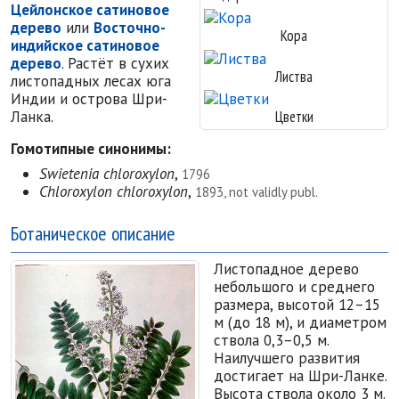
Цейлонское сатиновое
дерево
или
Восточно-
Кора
индийское сатиновое
дерево
. Растёт в сухих
Листва
листопадных лесах юга
Индии и острова Шри-
Ланка.
Цветки
Гомотипные синонимы:
Swietenia chloroxylon
,
1796
Chloroxylon chloroxylon
,
1893, not validly publ.
Ботаническое описание
Листопадное дерево
небольшого и среднего
размера, высотой 12–15
м (до 18 м), и диаметром
ствола 0,3–0,5 м.
Наилучшего развития
достигает на Шри-Ланке.
Высота ствола около 3 м.