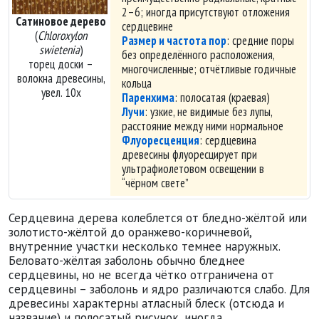
2–6; иногда присутствуют отложения
Сатиновое дерево
сердцевине
(
Chloroxylon
Размер и частота пор
: средние поры
swietenia
)
без определённого расположения,
торец доски –
многочисленные; отчётливые годичные
волокна древесины,
кольца
увел. 10х
Паренхима
: полосатая (краевая)
Лучи
: узкие, не видимые без лупы,
расстояние между ними нормальное
Флуоресценция
: сердцевина
древесины флуоресцирует при
ультрафиолетовом освещении в
чёрном свете
Сердцевина дерева колеблется от бледно-жёлтой или
золотисто-жёлтой до оранжево-коричневой,
внутренние участки несколько темнее наружных.
Беловато-жёлтая заболонь обычно бледнее
сердцевины, но не всегда чётко отграничена от
сердцевины – заболонь и ядро различаются слабо. Для
древесины характерны атласный блеск (отсюда и
название) и полосатый рисунок, иногда