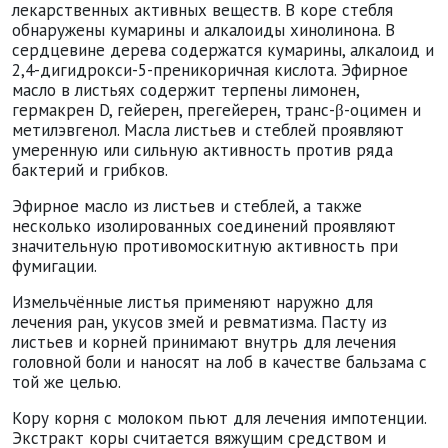
лекарственных активных веществ. В коре стебля
обнаружены кумарины и алкалоиды хинолинона. В
сердцевине дерева содержатся кумарины, алкалоид и
2,4-дигидрокси-5-преникоричная кислота. Эфирное
масло в листьях содержит терпены лимонен,
гермакрен D, гейерен, прегейерен, транс-β-оцимен и
метилэвгенол. Масла листьев и стеблей проявляют
умеренную или сильную активность против ряда
бактерий и грибков.
Эфирное масло из листьев и стеблей, а также
несколько изолированных соединений проявляют
значительную противомоскитную активность при
фумигации.
Измельчённые листья применяют наружно для
лечения ран, укусов змей и ревматизма. Пасту из
листьев и корней принимают внутрь для лечения
головной боли и наносят на лоб в качестве бальзама с
той же целью.
Кору корня с молоком пьют для лечения импотенции.
Экстракт коры считается вяжущим средством и