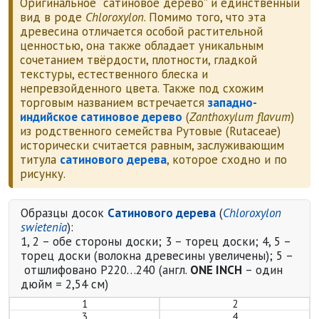
Оригинальное “сатиновое дерево” и единственный
вид в роде
Chloroxylon
. Помимо того, что эта
древесина отличается особой растительной
ценностью, она также обладает уникальным
сочетанием твёрдости, плотности, гладкой
текстуры, естественного блеска и
непревзойденного цвета. Также под схожим
торговым названием встречается
западно-
индийское сатиновое дерево
(
Zanthoxylum flavum
)
из родственного семейства Рутовые (Rutaceae)
исторически считается равным, заслуживающим
титула
сатинового дерева
, которое сходно и по
рисунку.
Образцы досок
Сатинового дерева
(
Chloroxylon
swietenia
):
1, 2 – обе стороны доски; 3 – торец доски; 4, 5 –
торец доски (волокна древесины увеличены); 5 –
отшлифовано P220…240 (англ.
ONE INCH
– один
дюйм = 2,54 см)
1
2
3
4