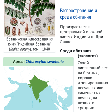
Распространение и
среда обитания
Произрастает в
центральной и южной
частях Индии и в Шри-
Ботаническая иллюстрация из
Ланке.
книги “Индийская ботаника”
(
Indian botany
), том I, 1840
Среда обитания
(экология)
Ареал
Chloroxylon swietenia
Сухой
лиственный лес
на бедных,
хорошо
дренированных
песчаных или
каменистых
почвах, на
низких и
средних