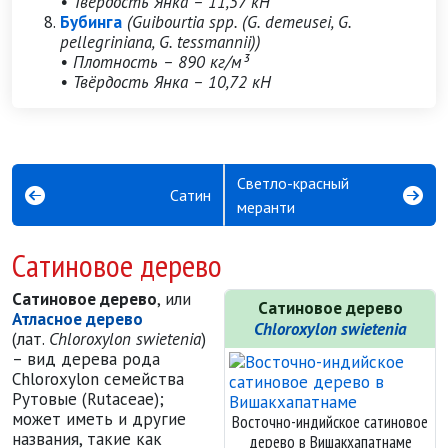
• Твёрдость Янка – 11,57 кН
Бубинга
(Guibourtia spp. (G. demeusei, G.
pellegriniana, G. tessmannii))
• Плотность – 890 кг/м³
• Твёрдость Янка – 10,72 кН
Светло-красный
Сатин
меранти
Сатиновое дерево
Сатиновое дерево
, или
Сатиновое дерево
Атласное дерево
Chloroxylon swietenia
(лат.
Chloroxylon swietenia
)
– вид дерева рода
Chloroxylon семейства
Рутовые (Rutaceae);
может иметь и другие
Восточно-индийское сатиновое
названия, такие как
дерево в Вишакхапатнаме