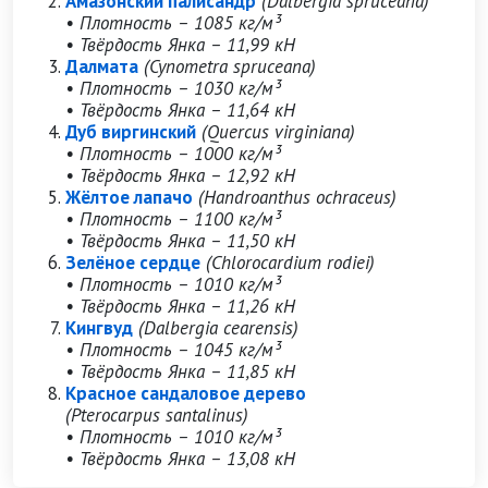
Амазонский палисандр
(Dalbergia spruceana)
• Плотность – 1085 кг/м³
• Твёрдость Янка – 11,99 кН
Далмата
(Cynometra spruceana)
• Плотность – 1030 кг/м³
• Твёрдость Янка – 11,64 кН
Дуб виргинский
(Quercus virginiana)
• Плотность – 1000 кг/м³
• Твёрдость Янка – 12,92 кН
Жёлтое лапачо
(Handroanthus ochraceus)
• Плотность – 1100 кг/м³
• Твёрдость Янка – 11,50 кН
Зелёное сердце
(Chlorocardium rodiei)
• Плотность – 1010 кг/м³
• Твёрдость Янка – 11,26 кН
Кингвуд
(Dalbergia cearensis)
• Плотность – 1045 кг/м³
• Твёрдость Янка – 11,85 кН
Красное сандаловое дерево
(Pterocarpus santalinus)
• Плотность – 1010 кг/м³
• Твёрдость Янка – 13,08 кН