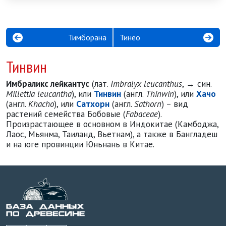
Тимборана
Тинео
Тинвин
Имбраликс лейкантус
(лат.
Imbralyx leucanthus
, → син.
Millettia leucantha
), или
Тинвин
(англ.
Thinwin
), или
Хачо
(англ.
Khacho
), или
Сатхорн
(англ.
Sathorn
) – вид
растений семейства Бобовые (
Fabaceae
).
Произрастающее в основном в Индокитае (Камбоджа,
Лаос, Мьянма, Таиланд, Вьетнам), а также в Бангладеш
и на юге провинции Юньнань в Китае.