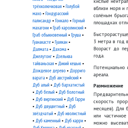
кислые нейтрал
трёхколючковая
▪
Голубой
вблизи моря и 
махо
▪
Гондурасский
солёным брызг
палисандр
▪
Гонкало
▪
Горный
площадках отли
махагони
▪
Граб каролинский
▪
Быстрорастуще
Граб обыкновенный
▪
Груша
▪
3 метра в год 
Гуанакасте
▪
Гуаякан
▪
Возраст до пе
Далмата
▪
Дахома
▪
года.
Джелутонг
▪
Дзельква
тайваньская
▪
Дикий кешью
▪
Потенциально 
Дождевое дерево
▪
Дорриго
ареала.
варата
▪
Дуб австрийский
▪
Дуб алый
▪
Дуб бархатистый
Размножение
▪
Дуб белый
▪
Дуб болотный
Предварительн
▪
Дуб виргинский
▪
Дуб Гарри
скорость прор
▪
Дуб двуцветный
▪
Дуб
месяцев). Для
звёздчатый
▪
Дуб иволистный
или частичное
▪
Дуб каменный
▪
Дуб карри
▪
можно высева
Дуб Келлога
▪
Дуб красный
▪