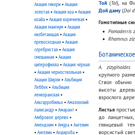
Той
(
Toi
), на 
Акация гикори
▪
Акация
Дой даму
(
Doi 
золотая
▪
Акация коа
▪
Акация
коайа
▪
Акация коричневая
▪
Гомотипные си
Акация мангиум
▪
Акация
Pomaderris z
низбегающая
▪
Акация
Rhamnus ziz
превосходная
▪
Акация
серебристая
▪
Акация
Ботаническое
смешанная
▪
Акация
циперофилла
▪
Акация чёрная
A. zizyphoides
–
▪
Акация черноствольная
▪
крупного разме
Акация Ширли
▪
Альбиция
Ствол обычно
Леббек
▪
Альбиция
высоты дерев
ленкоранская
▪
взрослого дере
Альгарробильо
▪
Амазонский
палисандр
▪
Амарант
▪
Листья
простые
Амбровое дерево
▪
до ланцетных
Амендоим
▪
Амура
▪
Ангелим
глянцевый тё
▪
Ангелин
▪
Андироба
▪
ворсистый свет