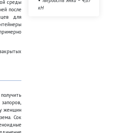
• Твёрдость Янка – 4,67
ной среды
кН
ней после
яцев для
онтейнеры
 примерно
закрытых
 получить
 запоров,
 у женщин
зема. Сок
еноидные
оединение