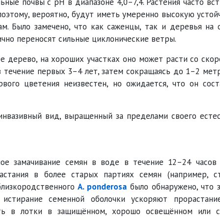
ьные почвы с рН в диапазоне 4,0–7,4. Растения часто вс
поэтому, вероятно, будут иметь умеренно высокую устой
ам. Было замечено, что как саженцы, так и деревья на
чно переносят сильные циклонические ветры.
е дерево, на хороших участках оно может расти со ско
в течение первых 3–4 лет, затем сокращаясь до 1–2 метр
рвого цветения неизвестен, но ожидается, что он сос
инвазивный вид, выращенный за пределами своего есте
ое замачивание семян в воде в течение 12–24 часов 
астания в более старых партиях семян (например, с
 близкородственного
A. ponderosa
было обнаружено, что 
 истирание семенной оболочки ускоряют прорастание
ть в лотки в защищённом, хорошо освещённом или с