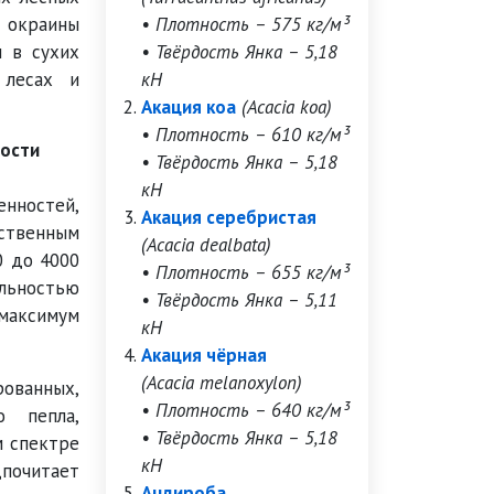
и окраины
• Плотность – 575 кг/м³
н в сухих
• Твёрдость Янка – 5,18
 лесах и
кН
Акация коа
(Acacia koa)
• Плотность – 610 кг/м³
ности
• Твёрдость Янка – 5,18
кН
ностей,
Акация серебристая
ственным
(Acacia dealbata)
0 до 4000
• Плотность – 655 кг/м³
ельностью
• Твёрдость Янка – 5,11
 максимум
кН
Акация чёрная
(Acacia melanoxylon)
рованных,
• Плотность – 640 кг/м³
о пепла,
• Твёрдость Янка – 5,18
м спектре
кН
почитает
Андироба