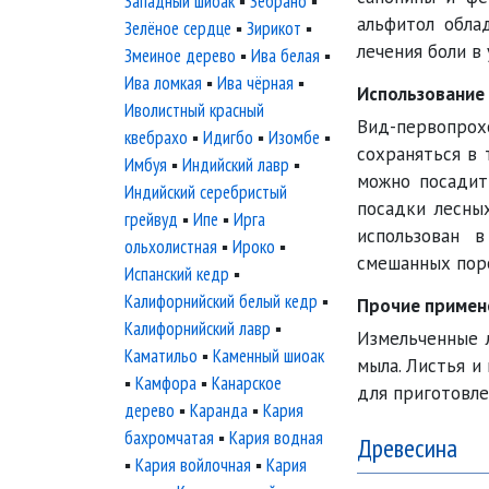
Западный шиоак
▪
Зебрано
▪
альфитол обла
Зелёное сердце
▪
Зирикот
▪
лечения боли в 
Змеиное дерево
▪
Ива белая
▪
Ива ломкая
▪
Ива чёрная
▪
Использование
Иволистный красный
Вид-первопро
квебрахо
▪
Идигбо
▪
Изомбе
▪
сохраняться в 
Имбуя
▪
Индийский лавр
▪
можно посадит
Индийский серебристый
посадки лесны
грейвуд
▪
Ипе
▪
Ирга
использован в
ольхолистная
▪
Ироко
▪
смешанных пор
Испанский кедр
▪
Калифорнийский белый кедр
▪
Прочие примен
Калифорнийский лавр
▪
Измельченные 
Каматильо
▪
Каменный шиоак
мыла. Листья и 
▪
Камфора
▪
Канарское
для приготовле
дерево
▪
Каранда
▪
Кария
бахромчатая
▪
Кария водная
Древесина
▪
Кария войлочная
▪
Кария