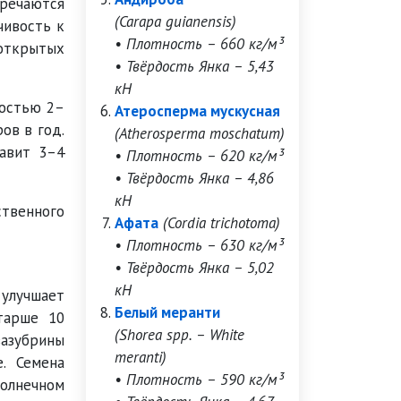
тречаются
(Carapa guianensis)
чивость к
• Плотность – 660 кг/м³
 открытых
• Твёрдость Янка – 5,43
кН
ростью 2–
Атеросперма мускусная
ов в год.
(Atherosperma moschatum)
тавит 3–4
• Плотность – 620 кг/м³
• Твёрдость Янка – 4,86
кН
ственного
Афата
(Cordia trichotoma)
• Плотность – 630 кг/м³
• Твёрдость Янка – 5,02
кН
улучшает
Белый меранти
тарше 10
(Shorea spp. – White
зазубрины
meranti)
. Семена
• Плотность – 590 кг/м³
олнечном