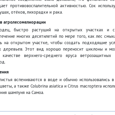
дает противовоспалительной активностью. Сок использ
ушах, отёков, лихорадки и рака.
 в агролесомелиорации
ходец, быстро растущий на открытых участках и с
течение многих десятилетий по мере того, как лес смыка
ь на открытом участке, чтобы создать подходящие ус
х деревьев. Этот вид хорошо переносит циклоны и мо
 качестве верхнего-среднего яруса ветрозащитных 
од.
ения
листья вспениваются в воде и обычно использовались в
цветы, а также Colubrina asiatica и Citrus macroptera испо
ния шампуня на Самоа.