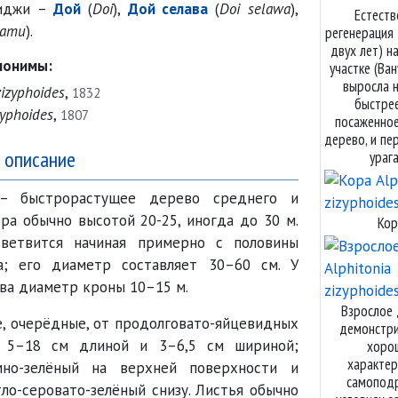
Фиджи –
Дой
(
Doi
),
Дой селава
(
Doi selawa
),
Естеств
damu
).
регенерация 
двух лет) н
нонимы:
участке (Ван
выросла 
izyphoides
,
1832
быстрее
yphoides
,
1807
посаженное
дерево, и пе
 описание
ураг
 быстро
растущее дерево среднего и
ра обычно высотой 20-25, иногда до 30 м.
Кор
 ветвится начиная примерно с половины
а; его диаметр составляет 30–60 см. У
ва диаметр кроны 10–15 м.
Взрослое 
, очерёдные, от продолговато-яйцевидных
демонстр
, 5–18 см длиной и 3–6,5 см шириной;
хоро
характер
мно-зелёный на верхней поверхности и
самоподр
ло-серовато-зелёный снизу. Листья обычно