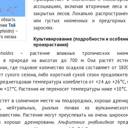
ассоциациях, включая вторичные леса 
закрытых лесов. Локально распространё
 область
или густых низменных и предгорных
ения
Той
зарослях.
yphoides
) –
го океана
Культивирование (подробности и особен
произрастания)
hoides
– растение влажных тропических низмен
я в природе на высотах до 700 м. Она растёт есте
нах, где годовое количество осадков составляет от 180
ет сухого сезона, либо короткий сухой сезон продолжит
Среднегодовая температура колеблется от +24 до +26°C,
м +17°C. Растения не переносят температуры ниже +10°C.
астёт в солнечном месте на плодородных, хорошо дрени
х, нейтральных, рыхлых почвах из вулканическог
звестняк. Растения могут преуспевать на очень широко
ни хорошо дренированы.
Альфитония унабивидная
пред