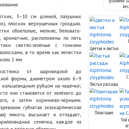
условиях з
нования.
лес
тких, 3–10 см длиной, пазушных
х), плоских верхушечных гроздьях.
тки обоеполые, мелкие, беловато-
е, ароматные, расположены по пять
стики светло-зелёные с тонкими
Цветки и листья
олосками, в то время как лепестки
коло 2 мм.
тянка от шаровидной до
С
дной формы, диаметром около 6–9
Листья рассады
м кольцевидным рубцом на чашечке;
сте они становятся от зелёного до
ного, а затем коричнево-чёрными.
зревании губчатая экзокарпическая
Плантация
кая) мякоть высыхает и отпадает,
Той 
арилловидных семечка, каждое из
а