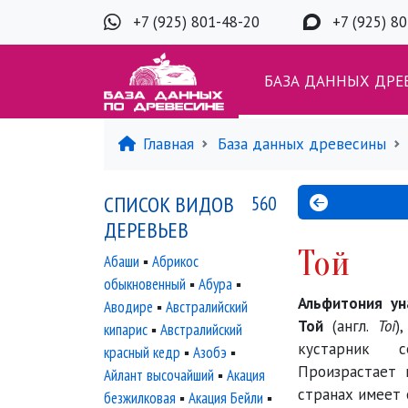
+7 (925) 801-48-20
+7 (925) 8
БАЗА ДАННЫХ ДРЕ
Главная
База данных древесины
СПИСОК ВИДОВ
560
ДЕРЕВЬЕВ
Той
Абаши
▪
Абрикос
обыкновенный
▪
Абура
▪
Альфитония ун
Аводире
▪
Австралийский
Той
(англ.
Toi
)
кипарис
▪
Австралийский
кустарник с
красный кедр
▪
Азобэ
▪
Произрастает 
Айлант высочайший
▪
Акация
странах имеет 
безжилковая
▪
Акация Бейли
▪