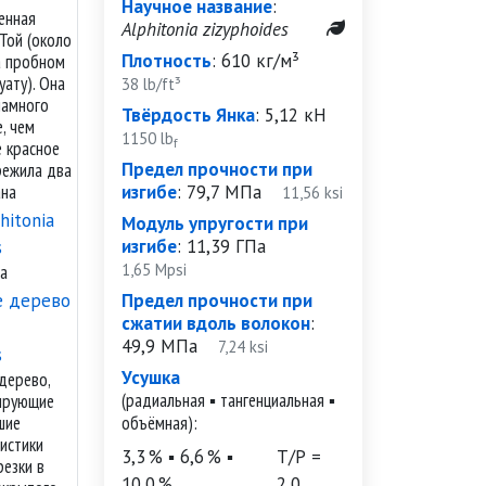
Научное название
:
енная
Alphitonia zizyphoides
Той (около
Плотность
:
610 кг/м³
а пробном
уату). Она
38 lb/ft³
намного
Твёрдость Янка
:
5,12 кН
, чем
1150 lb
f
 красное
Предел прочности при
режила два
ана
изгибе
:
79,7 МПа
11,56 ksi
Модуль упругости при
изгибе
:
11,39 ГПа
1,65 Mpsi
а
Предел прочности при
сжатии вдоль волокон
:
49,9 МПа
7,24 ksi
Усушка
дерево,
(радиальная ▪ тангенциальная ▪
ирующие
шие
объёмная):
истики
3,3 % ▪ 6,6 % ▪
Т/Р =
езки в
10,0 %
2,0