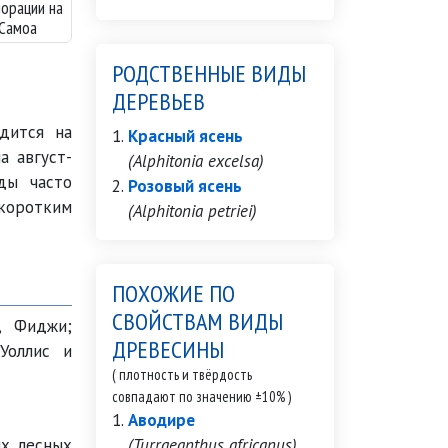
орации на
Самоа
РОДСТВЕННЫЕ ВИДЫ
ДЕРЕВЬЕВ
дится на
Красный ясень
а август-
(Alphitonia excelsa)
ды часто
Розовый ясень
 коротким
(Alphitonia petriei)
ПОХОЖИЕ ПО
СВОЙСТВАМ ВИДЫ
, Фиджи;
ДРЕВЕСИНЫ
 Уоллис и
( плотность и твёрдость
совпадают по значению ±10% )
Аводире
ых лесных
(Turraeanthus africanus)