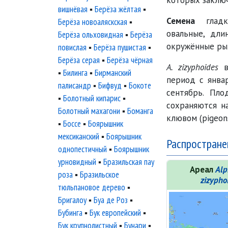
которых заключ
вишнёвая
▪
Берёза жёлтая
▪
Семена
гладки
Берёза новоаляскская
▪
овальные, дли
Берёза ольховидная
▪
Берёза
окружённые рых
повислая
▪
Берёза пушистая
▪
Берёза серая
▪
Берёза чёрная
A. zizyphoides
в
▪
Билинга
▪
Бирманский
период с янва
палисандр
▪
Бифвуд
▪
Бокоте
сентябрь. Пл
▪
Болотный кипарис
▪
сохраняются н
Болотный махагони
▪
Боманга
клювом (pigeons,
▪
Боссе
▪
Боярышник
мексиканский
▪
Боярышник
Распростране
однопестичный
▪
Боярышник
урновидный
▪
Бразильская пау
Ареал
Alp
роза
▪
Бразильское
zizypho
тюльпановое дерево
▪
Бригалоу
▪
Буа де Роз
▪
Бубинга
▪
Бук европейский
▪
Бук крупнолистный
▪
Бунари
▪