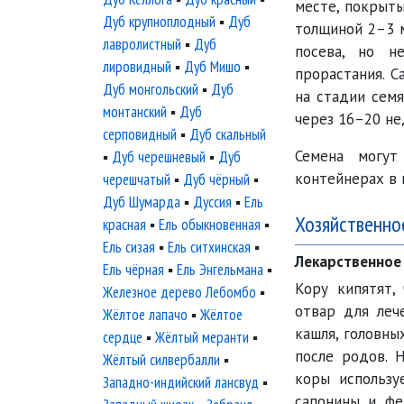
месте, покрыты
Дуб крупноплодный
▪
Дуб
толщиной 2–3 
лавролистный
▪
Дуб
посева, но н
лировидный
▪
Дуб Мишо
▪
прорастания. 
Дуб монгольский
▪
Дуб
на стадии сем
монтанский
▪
Дуб
через 16–20 не
серповидный
▪
Дуб скальный
Семена могут
▪
Дуб черешневый
▪
Дуб
контейнерах в 
черешчатый
▪
Дуб чёрный
▪
Дуб Шумарда
▪
Дуссия
▪
Ель
Хозяйственно
красная
▪
Ель обыкновенная
▪
Ель сизая
▪
Ель ситхинская
▪
Лекарственное
Ель чёрная
▪
Ель Энгельмана
▪
Кору кипятят,
Железное дерево Лебомбо
▪
отвар для леч
Жёлтое лапачо
▪
Жёлтое
кашля, головны
сердце
▪
Жёлтый меранти
▪
после родов. 
Жёлтый силвербалли
▪
коры использу
Западно-индийский лансвуд
▪
сапонины и фе