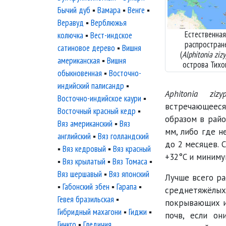
Бычий дуб
▪
Вамара
▪
Венге
▪
Веравуд
▪
Верблюжья
Естественная
колючка
▪
Вест-индское
распростран
сатиновое дерево
▪
Вишня
(
Alphitonia ziz
американская
▪
Вишня
острова Тихо
обыкновенная
▪
Восточно-
индийский палисандр
▪
Aphitonia zizyp
Восточно-индийское каури
▪
встречающеес
Восточный красный кедр
▪
образом в райо
Вяз американский
▪
Вяз
мм, либо где н
английский
▪
Вяз голландский
до 2 месяцев. 
▪
Вяз кедровый
▪
Вяз красный
+32°C и миниму
▪
Вяз крылатый
▪
Вяз Томаса
▪
Вяз шершавый
▪
Вяз японский
Лучше всего р
▪
Габонский эбен
▪
Гарапа
▪
среднетяжёлы
Гевея бразильская
▪
покрывающих и
Гибридный махагони
▪
Гиджи
▪
почв, если о
Гинкго
▪
Гледичия