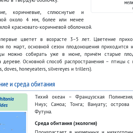
ено в твёрдую оболочку.
мели
е, коричневые, сплюснутые и
ной около 4 мм, более или менее
лой красновато-коричневой оболочкой.
первые цветет в возрасте 3–5 лет. Цветение прихо
ря по март, основной сезон плодоношения приходится н
оды можно собирать уже в июне, причём старые пло
а дереве. Основной способ распространения – птицы с
 doves, honeyeaters, silvereyes и trillers).
ние и среда обитания
Тихий океан – Французская Полинезия
hitonia
Ниуэ; Самоа; Тонга; Вануату; острова
ides
Футуна.
Среда обитания (экология)
Произрастает в низменных и низкогорн