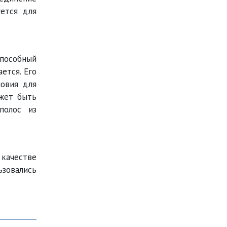
уется для
пособный
ется. Его
ловия для
жет быть
полос из
 качестве
льзовались