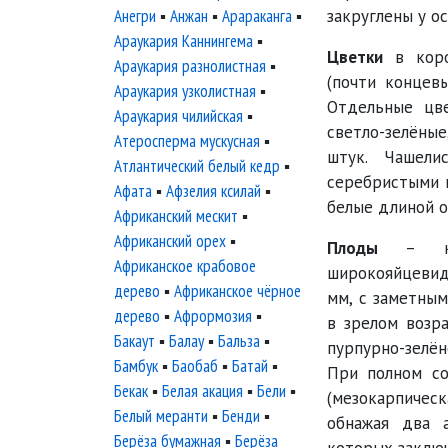
Анегри
▪
Анжан
▪
Арараканга
▪
закруглены у ос
Араукария Каннингема
▪
Цветки
в коро
Араукария разнолистная
▪
(почти концевы
Араукария узколистная
▪
Отдельные цве
Араукария чилийская
▪
светло-зелёны
Атеросперма мускусная
▪
штук. Чашели
Атлантический белый кедр
▪
серебристыми в
Афата
▪
Афзелия ксилай
▪
белые длиной о
Африканский мескит
▪
Африканский орех
▪
Плоды
– кос
Африканское крабовое
широкояйцеви
дерево
▪
Африканское чёрное
мм, с заметны
дерево
▪
Афрормозия
▪
в зрелом возра
Бакаут
▪
Балау
▪
Бальза
▪
пурпурно-зелё
Бамбук
▪
Баобаб
▪
Батай
▪
При полном со
Бекак
▪
Белая акация
▪
Бели
▪
(мезокарпичес
Белый меранти
▪
Бенди
▪
обнажая два 
Берёза бумажная
▪
Берёза