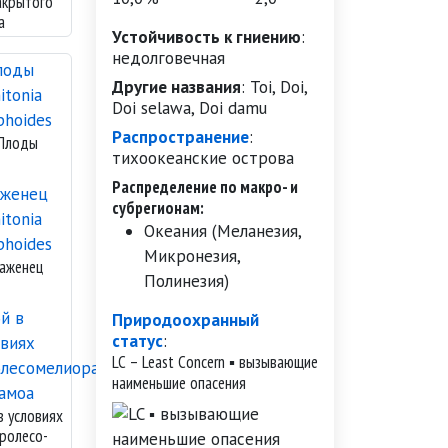
акрытого
а
Устойчивость к гниению
:
недолговечная
Другие названия
:
Toi, Doi,
Doi selawa, Doi damu
Распространение
:
Плоды
тихоокеанские острова
Распределение по макро- и
субрегионам:
Океания (Меланезия,
Микронезия,
аженец
Полинезия)
Природоохранный
статус
:
LC – Least Concern ▪ вызывающие
наименьшие опасения
в условиях
гролесо
­