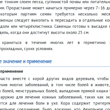
е тонким слоем песка, суглинистой почвы или питатель
мм. Прорастание может начаться примерно через 7–16 д
екоторым партиям семян требуется несколько мес
Саженцы следует выкопать и пересадить в отдельные к
ядоли или четырёхлистника. Саженцы готовы к высадке
дель, когда они достигнут высоты около 25 см.
 храниться в течение многих лет в герметично 
прохладных, сухих условиях.
е значение и применение
 применение
 часто вместе с корой других видов деревьев, чтобы
ения многих заболеваний, в том числе болей в животе,
х болей, менструальных болей, выпадения прямой кишки
Наружно для лечения кожных заболеваний, таких как эк
ется для лечения боли в ухе. Кора содержит тритерп
нольное соединение. Было доказано, что фенольное с