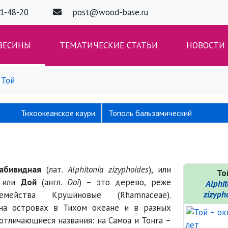
01-48-20
post@wood-base.ru
ВЕСИНЫ
ТЕМАТИЧЕСКИЕ СТАТЬИ
НОВОСТИ
Той
Тихоокеанское каури
Тополь бальзамический
абивидная
(лат.
Alphitonia zizyphoides
), или
То
, или
Дой
(англ.
Doi
) – это дерево, реже
Alphit
zizyph
емейства Крушиновые (Rhamnaceae).
на островах в Тихом океане и в разных
отличающиеся названия: на Самоа и Тонга –