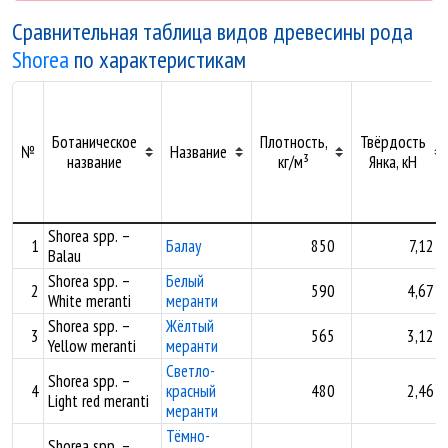
Сравнительная таблица видов древесины рода
Shorea
по характеристикам
Ботаническое
Плотность,
Твёрдость
№
Название
название
кг/м³
Янка, кН
Shorea spp. –
1
Балау
850
7,12
Balau
Shorea spp. –
Белый
2
590
4,67
White meranti
меранти
Shorea spp. –
Жёлтый
3
565
3,12
Yellow meranti
меранти
Светло-
Shorea spp. –
4
красный
480
2,46
Light red meranti
меранти
Тёмно-
Shorea spp. –