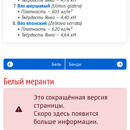
• Твёрдость Янка – 4,78 кН
Вяз шершавый
(Ulmus glabra)
• Плотность – 605 кг/м³
• Твёрдость Янка – 4,40 кН
Вяз японский
(Zelkova serrata)
• Плотность – 620 кг/м³
• Твёрдость Янка – 4,64 кН
Бели
Бенди
Белый меранти
Это сокращённая версия
страницы.
Скоро здесь появится
больше информации.