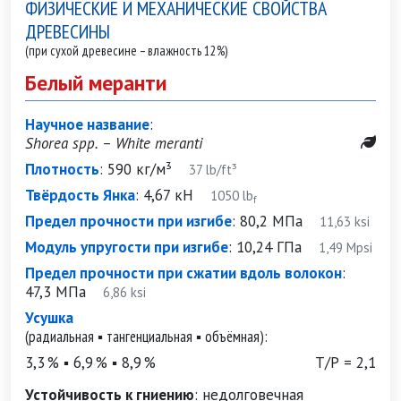
ФИЗИЧЕСКИЕ И МЕХАНИЧЕСКИЕ СВОЙСТВА
ДРЕВЕСИНЫ
(при сухой древесине – влажность 12%)
Белый меранти
Научное название
:
Shorea spp. – White meranti
Плотность
:
590 кг/м³
37 lb/ft³
Твёрдость Янка
:
4,67 кН
1050 lb
f
Предел прочности при изгибе
:
80,2 МПа
11,63 ksi
Модуль упругости при изгибе
:
10,24 ГПа
1,49 Mpsi
Предел прочности при сжатии вдоль волокон
:
47,3 МПа
6,86 ksi
Усушка
(радиальная ▪ тангенциальная ▪ объёмная):
3,3 % ▪ 6,9 % ▪ 8,9 %
Т/Р = 2,1
Устойчивость к гниению
:
недолговечная