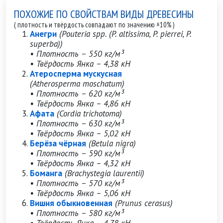
ПОХОЖИЕ ПО СВОЙСТВАМ ВИДЫ ДРЕВЕСИНЫ
( плотность и твёрдость совпадают по значению ±10% )
Анегри
(Pouteria spp. (P. altissima, P. pierrei, P.
superba))
• Плотность – 550 кг/м³
• Твёрдость Янка – 4,38 кН
Атеросперма мускусная
(Atherosperma moschatum)
• Плотность – 620 кг/м³
• Твёрдость Янка – 4,86 кН
Афата
(Cordia trichotoma)
• Плотность – 630 кг/м³
• Твёрдость Янка – 5,02 кН
Берёза чёрная
(Betula nigra)
• Плотность – 590 кг/м³
• Твёрдость Янка – 4,32 кН
Боманга
(Brachystegia laurentii)
• Плотность – 570 кг/м³
• Твёрдость Янка – 5,06 кН
Вишня обыкновенная
(Prunus cerasus)
• Плотность – 580 кг/м³