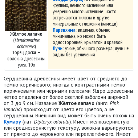
крупных, немногочисленные или
умеренно многочисленные; часто
встречаются тилозы и другие
минеральные отложения (камеди)
Паренхима
: видимая, обычно
Жёлтое лапачо
минимальна, но может быть
(
Handroanthus
односторонней, крылатой и краевой
ochraceus
)
Лучи
: узкие, обычного размера; лучи не
торец доски –
видны без увеличения
волокна древесины,
увел. 10х
Сердцевина древесины имеет цвет от среднего до
тёмно-коричневого; иногда с контрастными тёмно-
коричневыми или чёрными полосами. Ядро древесины
чётко отделена от более светлой заболони шириной
от 3 до 9 см. Название
Жёлтое лапачо
(англ.
Pink
lapacho
) происходит от цвета его цветов, а не
сердцевины. Внешний вид может быть очень похож на
Кумару
(лат.
Dipteryx odorata
). Имеет мелкозернистую
или среднезернистую текстуру, волокна варьируются
от прямого до неровного или переплетённого. Имеет