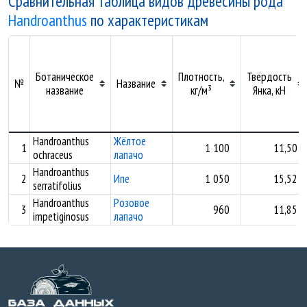
Сравнительная таблица видов древесины рода
Handroanthus
по характеристикам
Ботаническое
Плотность,
Твёрдость
№
Название
название
кг/м³
Янка, кН
Handroanthus
Жёлтое
1
1 100
11,50
ochraceus
лапачо
Handroanthus
2
Ипе
1 050
15,52
serratifolius
Handroanthus
Розовое
3
960
11,85
impetiginosus
лапачо