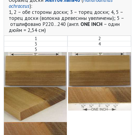
ochraceus
):
1, 2 – обе стороны доски; 3 – торец доски; 4, 5 –
торец доски (волокна древесины увеличены); 5 –
отшлифовано P220…240 (англ.
ONE INCH
– один
дюйм = 2,54 см)
1
2
3
4
5
Жёлтое лапачо (Handroanthus 
Ж
Жёлтое лапачо (Handroanthus 
Ж
Жёлтое лапачо (Handroanthus 