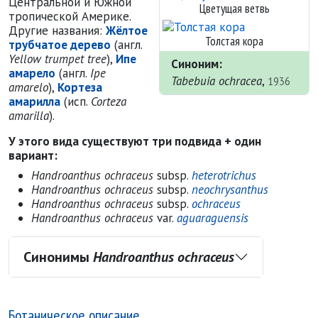
Центральной и Южной
Цветущая ветвь
тропической Америке.
Другие названия:
Жёлтое
Толстая кора
трубчатое дерево
(англ.
Yellow trumpet tree
),
Ипе
Синоним:
амарело
(англ.
Ipe
Tabebuia ochracea
,
1936
amarelo
),
Кортеза
амарилла
(исп.
Corteza
amarilla
).
У этого вида существуют три подвида + один
вариант:
Handroanthus ochraceus
subsp.
heterotrichus
Handroanthus ochraceus
subsp.
neochrysanthus
Handroanthus ochraceus
subsp.
ochraceus
Handroanthus ochraceus
var.
aguaraguensis
Синонимы
Handroanthus ochraceus
Ботаническое описание