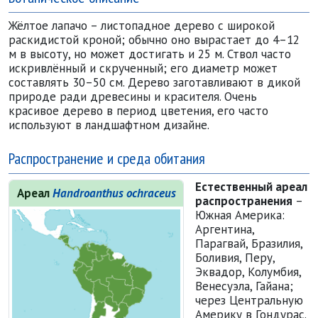
Жёлтое лапачо – листопадное дерево с широкой
раскидистой кроной; обычно оно вырастает до 4–12
м в высоту, но может достигать и 25 м. Ствол часто
искривлённый и скрученный; его диаметр может
составлять 30–50 см. Дерево заготавливают в дикой
природе ради древесины и красителя. Очень
красивое дерево в период цветения, его часто
используют в ландшафтном дизайне.
Распространение и среда обитания
Естественный ареал
Ареал
Handroanthus ochraceus
распростра
­нения
–
Южная Америка:
Аргентина,
Парагвай, Бразилия,
Боливия, Перу,
Эквадор, Колумбия,
Венесуэла, Гайана;
через Центральную
Америку в Гондурас.