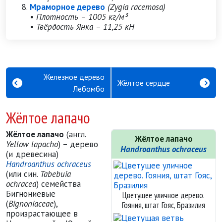
Мраморное дерево
(Zygia racemosa)
• Плотность – 1005 кг/м³
• Твёрдость Янка – 11,25 кН
Железное дерево
Жёлтое сердце
Лебомбо
Жёлтое лапачо
Жёлтое лапачо
(англ.
Жёлтое лапачо
Yellow lapacho
) – дерево
Handroanthus ochraceus
(и древесина)
Handroanthus ochraceus
(или син.
Tabebuia
ochracea
) семейства
Бигнониевые
Цветущее уличное дерево.
(
Bignoniaceae
),
Гояния, штат Гояс, Бразилия
произрастающее в