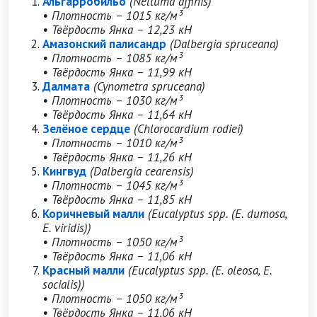
Альгарробильо
(Neltuma affinis)
• Плотность – 1015 кг/м³
• Твёрдость Янка – 12,23 кН
Амазонский палисандр
(Dalbergia spruceana)
• Плотность – 1085 кг/м³
• Твёрдость Янка – 11,99 кН
Далмата
(Cynometra spruceana)
• Плотность – 1030 кг/м³
• Твёрдость Янка – 11,64 кН
Зелёное сердце
(Chlorocardium rodiei)
• Плотность – 1010 кг/м³
• Твёрдость Янка – 11,26 кН
Кингвуд
(Dalbergia cearensis)
• Плотность – 1045 кг/м³
• Твёрдость Янка – 11,85 кН
Коричневый малли
(Eucalyptus spp. (E. dumosa,
E. viridis))
• Плотность – 1050 кг/м³
• Твёрдость Янка – 11,06 кН
Красный малли
(Eucalyptus spp. (E. oleosa, E.
socialis))
• Плотность – 1050 кг/м³
• Твёрдость Янка – 11,06 кН