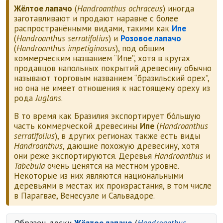
Жёлтое лапачо
(
Handroanthus ochraceus
) иногда
заготавливают и продают наравне с более
распространёнными видами, такими как
Ипе
(
Handroanthus serratifolius
) и
Розовое лапачо
(
Handroanthus impetiginosus
), под общим
коммерческим названием “Ипе”, хотя в кругах
продавцов напольных покрытий древесину обычно
называют торговым названием “бразильский орех”,
но она не имеет отношения к настоящему ореху из
рода
Juglans
.
В то время как Бразилия экспортирует бóльшую
часть коммерческой древесины
Ипе
(
Handroanthus
serratifolius
), в других регионах также есть виды
Handroanthus
, дающие похожую древесину, хотя
они реже экспортируются. Деревья
Handroanthus
и
Tabebuia
очень ценятся на местном уровне.
Некоторые из них являются национальными
деревьями в местах их произрастания, в том числе
в Парагвае, Венесуэле и Сальвадоре.
Образец доски
Жёлтое лапачо
(
Handroanthus