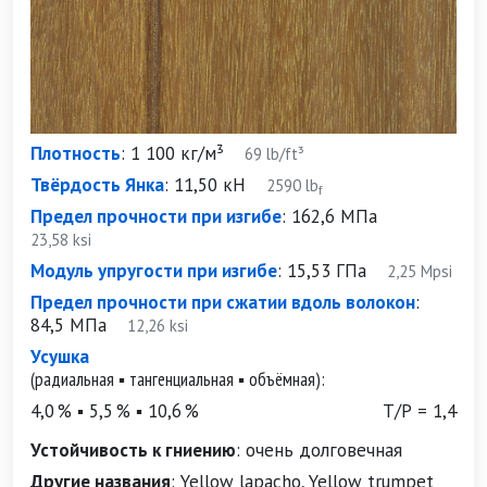
Плотность
:
1 100 кг/м³
69 lb/ft³
Твёрдость Янка
:
11,50 кН
2590 lb
f
Предел прочности при изгибе
:
162,6 МПа
23,58 ksi
Модуль упругости при изгибе
:
15,53 ГПа
2,25 Mpsi
Предел прочности при сжатии вдоль волокон
:
84,5 МПа
12,26 ksi
Усушка
(радиальная ▪ тангенциальная ▪ объёмная):
4,0 % ▪ 5,5 % ▪ 10,6 %
Т/Р = 1,4
Устойчивость к гниению
:
очень долговечная
Другие названия
:
Yellow lapacho, Yellow trumpet