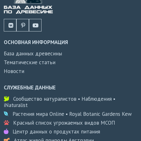
продуктом. Покупатели из США, ЕС и Австралии
высоко оценили работу фабрики. Потребовалось
немного времени, чтобы небольшая фабрика
превратились в компанию с 80 сотрудниками и ещё
более чем 100 квалифицированными мастерами.
ОСНОВНАЯ ИНФОРМАЦИЯ
База данных древесины
Тематические статьи
Новости
СЛУЖЕБНЫЕ ДАННЫЕ
Сообщество натуралистов ▪ Наблюдения ▪
iNaturalist
Растения мира Online ▪ Royal Botanic Gardens Kew
Красный список угрожаемых видов МСОП
Центр данных о продуктах питания
Атлас живой природы Австралии