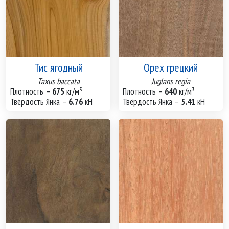
Тис ягодный
Орех грецкий
Taxus baccata
Juglans regia
Плотность –
675
кг/м³
Плотность –
640
кг/м³
Твёрдость Янка –
6.76
кН
Твёрдость Янка –
5.41
кН