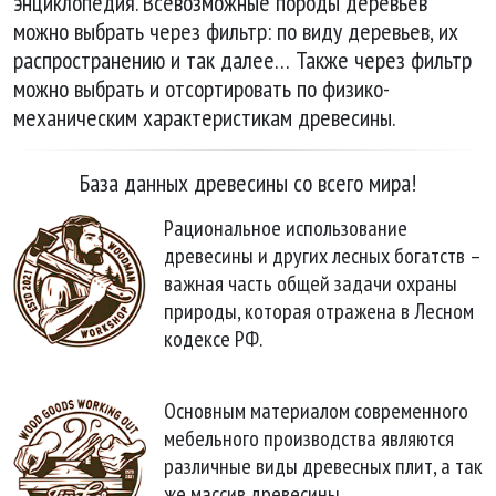
энциклопедия. Всевозможные породы деревьев
можно выбрать через фильтр: по виду деревьев, их
распространению и так далее… Также через фильтр
можно выбрать и отсортировать по физико-
механическим характеристикам древесины.
База данных древесины со всего мира!
Рациональное исполь
­зование
древесины и других лесных богатств –
важная часть общей задачи охраны
приро
­ды, которая отражена в Лесном
кодексе РФ.
Основным материалом современного
мебель
­ного производства явля
­ются
различные виды древесных плит, а так
­же массив древесины.