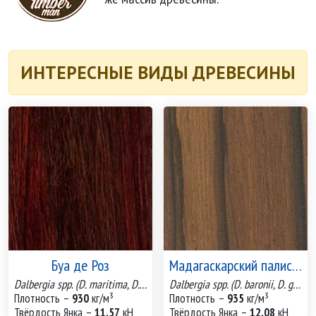
ИНТЕРЕСНЫЕ ВИДЫ ДРЕВЕСИНЫ
Буа де Роз
Мадагаскарский палисандр
Dalbergia spp. (D. maritima, D. louvelii)
Dalbergia spp. (D. baronii, D. greveana, D. madagascariensis, D. monticola)
Плотность –
930
кг/м³
Плотность –
935
кг/м³
Твёрдость Янка –
11.57
кН
Твёрдость Янка –
12.08
кН