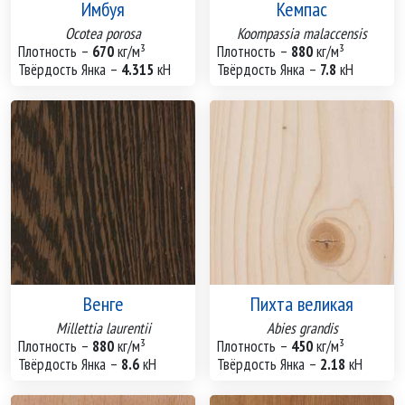
Имбуя
Кемпас
Ocotea porosa
Koompassia malaccensis
Плотность –
670
кг/м³
Плотность –
880
кг/м³
Твёрдость Янка –
4.315
кН
Твёрдость Янка –
7.8
кН
Венге
Пихта великая
Millettia laurentii
Abies grandis
Плотность –
880
кг/м³
Плотность –
450
кг/м³
Твёрдость Янка –
8.6
кН
Твёрдость Янка –
2.18
кН