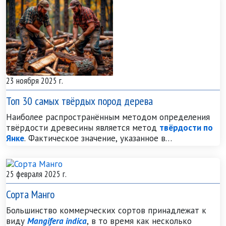
23 ноября 2025 г.
Топ 30 самых твёрдых пород дерева
Наиболее распространён
­ным методом определения
твёрдости древесины явля
­ется метод
твёрдости по
Янке
. Фактическое значение, указанное в
характеристиках древесины, – это количество
С практической точки зрения полезно задать себе
килоньютонов (
кН
), необходимое для того, чтобы
вопрос: достаточно ли тверда древесина? Часто,
стальной шарик диаметром 11,28 мм вошёл в
25 февраля 2025 г.
особенно на полах, покрытие царапается, хотя
древесину на половину своего диаметра.
древесина под ним в полном порядке. Это, очевидно,
Сорта Манго
не относится к вмятинам. С практической точки
зрения, большинство лиственных пород являются
Большинство коммер
­чес
­ких сортов принадлежат к
“достаточно твёрдыми” почти для всех бытовых
виду
Mangifera indica
, в то время как несколько