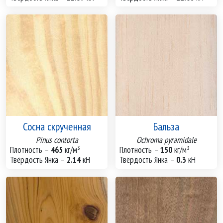
Сосна скрученная
Бальза
Pinus contorta
Ochroma pyramidale
Плотность –
465
кг/м³
Плотность –
150
кг/м³
Твёрдость Янка –
2.14
кН
Твёрдость Янка –
0.3
кН