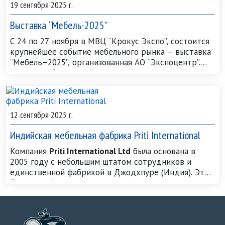
3
Мягкая
Soft
2
19 сентября 2025 г.
4
Средне-мягкая
Medium-soft
4
Выставка “Мебель-2025”
Средние
5
Средняя
Medium
6
6
Средне-твёрдая
Medium-hard
8
С 24 по 27 ноября в МВЦ “Крокус Экспо”, состоится
крупнейшее событие мебе
­ль
­ного рынка – выставка
7
Твёрдая
Hard
1
“Мебель–2025”, организованная АО “Экспоцентр”.
8
Очень твёрдая
Very hard
1
Твёрдые
Согласно Общероссийскому рейтингу выставок это
9
Чрезвычайно твёрдая
Extremely hard
1
самая крупная выставка России 2022–2024 гг. по
10
Исключительно твёрдая
Exceedingly hard
1
тематике “Мебель для дома и офиса, оформление
интерьера, предметы быта” в номинации
12 сентября 2025 г.
“Выставочная площадь”.
Индийская мебельная фабрика Priti International
Компания
Priti International Ltd
была основана в
2005 году с небольшим штатом сотрудников и
единственной фабрикой в Джодхпуре (Индия). Это
был первый шаг на пути к успеху. Приверженность
высоким стандартам качества позволила не сбиться
с пути развития. Видение позволяло добиваться
совершенства в каждом заказе и помогало учиться и
совершенствоваться с каждым выпущенным