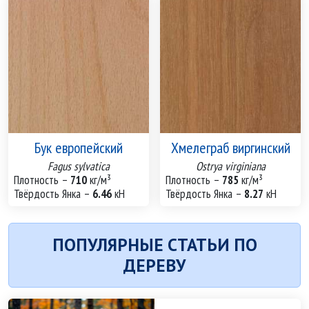
Бук европейский
Хмелеграб виргинский
Fagus sylvatica
Ostrya virginiana
Плотность –
710
кг/м³
Плотность –
785
кг/м³
Твёрдость Янка –
6.46
кН
Твёрдость Янка –
8.27
кН
ПОПУЛЯРНЫЕ СТАТЬИ ПО
ДЕРЕВУ