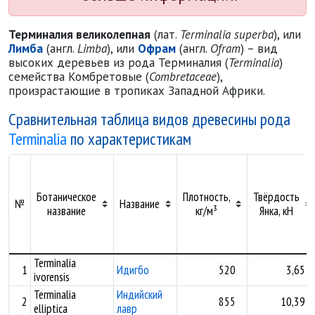
Терминалия великолепная
(лат.
Terminalia superba
), или
Лимба
(англ.
Limba
), или
Офрам
(англ.
Ofram
) – вид
высоких деревьев из рода Терминалия (
Terminalia
)
семейства Комбретовые (
Combretaceae
),
произрастающие в тропиках Западной Африки.
Сравнительная таблица видов древесины рода
Terminalia
по характеристикам
Ботаническое
Плотность,
Твёрдость
№
Название
название
кг/м³
Янка, кН
Terminalia
1
Идигбо
520
3,65
ivorensis
Terminalia
Индийский
2
855
10,39
elliptica
лавр