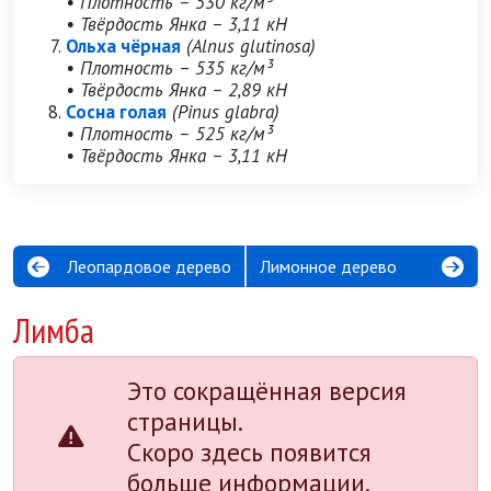
• Плотность – 530 кг/м³
• Твёрдость Янка – 3,11 кН
Ольха чёрная
(Alnus glutinosa)
• Плотность – 535 кг/м³
• Твёрдость Янка – 2,89 кН
Сосна голая
(Pinus glabra)
• Плотность – 525 кг/м³
• Твёрдость Янка – 3,11 кН
Леопардовое дерево
Лимонное дерево
Лимба
Это сокращённая версия
страницы.
Скоро здесь появится
больше информации.