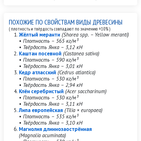
ПОХОЖИЕ ПО СВОЙСТВАМ ВИДЫ ДРЕВЕСИНЫ
( плотность и твёрдость совпадают по значению ±10% )
Жёлтый меранти
(Shorea spp. – Yellow meranti)
• Плотность – 565 кг/м³
• Твёрдость Янка – 3,12 кН
Каштан посевной
(Castanea sativa)
• Плотность – 590 кг/м³
• Твёрдость Янка – 3,01 кН
Кедр атласский
(Cedrus atlantica)
• Плотность – 530 кг/м³
• Твёрдость Янка – 2,94 кН
Клён серебристый
(Acer saccharinum)
• Плотность – 530 кг/м³
• Твёрдость Янка – 3,11 кН
Липа европейская
(Tilia × europaea)
• Плотность – 535 кг/м³
• Твёрдость Янка – 3,10 кН
Магнолия длиннозаострённая
(Magnolia acuminata)