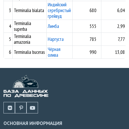
Индийский
3
Terminalia bialata
серебристый
680
6,04
грейвуд
Terminalia
4
Лимба
555
2,99
superba
Terminalia
5
Наргуста
785
7,77
amazonia
Чёрная
6
Terminalia buceras
990
13,08
олива
ОСНОВНАЯ ИНФОРМАЦИЯ