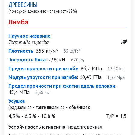
ДРЕВЕСИНЫ
(при сухой древесине – влажность 12%)
Лимба
Научное название
:
Terminalia superba
Плотность
:
555 кг/м³
35 lb/ft³
Твёрдость Янка
:
2,99 кН
670 lb
f
Предел прочности при изгибе
:
86,2 МПа
12,50 ksi
Модуль упругости при изгибе
:
10,49 ГПа
1,52 Mpsi
Предел прочности при сжатии вдоль волокон
:
45,4 МПа
6,58 ksi
Усушка
(радиальная ▪ тангенциальная ▪ объёмная):
4,3 % ▪ 6,3 % ▪ 10,8 %
Т/Р = 1,5
Устойчивость к гниению
:
недолговечная