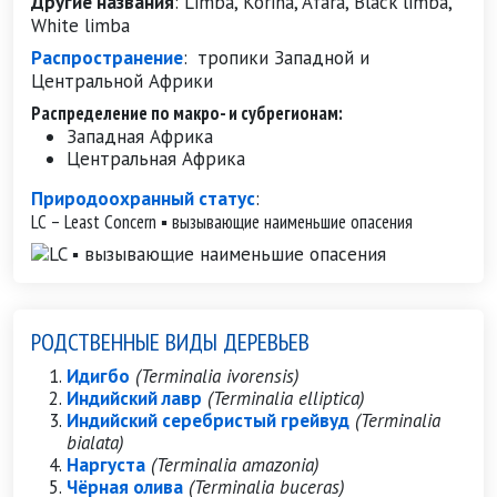
Другие названия
:
Limba, Korina, Afara, Black limba,
White limba
Распространение
:
тропики Западной и
Центральной Африки
Распределение по макро- и субрегионам:
Западная Африка
Центральная Африка
Природоохранный статус
:
LC – Least Concern ▪ вызывающие наименьшие опасения
РОДСТВЕННЫЕ ВИДЫ ДЕРЕВЬЕВ
Идигбо
(Terminalia ivorensis)
Индийский лавр
(Terminalia elliptica)
Индийский серебристый грейвуд
(Terminalia
bialata)
Наргуста
(Terminalia amazonia)
Чёрная олива
(Terminalia buceras)