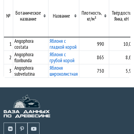
Ботаническое
Плотность,
Твёрдость
№
Название
название
кг/м³
Янка, кН
Angophora
Яблоня с
1
990
10,00
costata
гладкой корой
Angophora
Яблоня с
2
865
8,60
floribunda
грубой корой
Angophora
Яблоня
3
750
5,93
subvelutina
широколистная