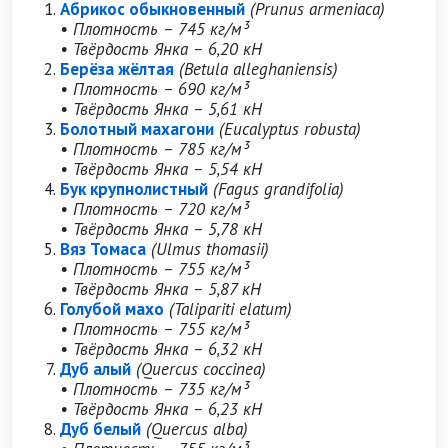
Абрикос обыкновенный
(Prunus armeniaca)
• Плотность – 745 кг/м³
• Твёрдость Янка – 6,20 кН
Берёза жёлтая
(Betula alleghaniensis)
• Плотность – 690 кг/м³
• Твёрдость Янка – 5,61 кН
Болотный махагони
(Eucalyptus robusta)
• Плотность – 785 кг/м³
• Твёрдость Янка – 5,54 кН
Бук крупнолистный
(Fagus grandifolia)
• Плотность – 720 кг/м³
• Твёрдость Янка – 5,78 кН
Вяз Томаса
(Ulmus thomasii)
• Плотность – 755 кг/м³
• Твёрдость Янка – 5,87 кН
Голубой махо
(Talipariti elatum)
• Плотность – 755 кг/м³
• Твёрдость Янка – 6,32 кН
Дуб алый
(Quercus coccinea)
• Плотность – 735 кг/м³
• Твёрдость Янка – 6,23 кН
Дуб белый
(Quercus alba)