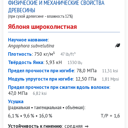
ФИЗИЧЕСКИЕ И МЕХАНИЧЕСКИЕ СВОЙСТВА
ДРЕВЕСИНЫ
(при сухой древесине – влажность 12%)
Яблоня широколистная
Научное название
:
Angophora subvelutina
Плотность
:
750 кг/м³
47 lb/ft³
Твёрдость Янка
:
5,93 кН
1330 lb
f
Предел прочности при изгибе
:
78,0 МПа
11,31 ksi
Модуль упругости при изгибе
:
12,50 ГПа
1,81 Mpsi
Предел прочности при сжатии вдоль волокон
:
47,0 МПа
6,82 ksi
Усушка
(радиальная ▪ тангенциальная ▪ объёмная):
6,1 % ▪ 9,6 % ▪ 16,0 %
Т/Р = 1,6
Устойчивость к гниению
:
средняя