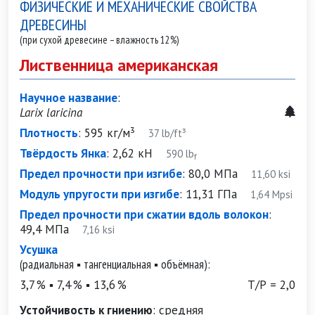
ФИЗИЧЕСКИЕ И МЕХАНИЧЕСКИЕ СВОЙСТВА
ДРЕВЕСИНЫ
(при сухой древесине – влажность 12%)
Лиственница американская
Научное название
:
Larix laricina
Плотность
:
595 кг/м³
37 lb/ft³
Твёрдость Янка
:
2,62 кН
590 lb
f
Предел прочности при изгибе
:
80,0 МПа
11,60 ksi
Модуль упругости при изгибе
:
11,31 ГПа
1,64 Mpsi
Предел прочности при сжатии вдоль волокон
:
49,4 МПа
7,16 ksi
Усушка
(радиальная ▪ тангенциальная ▪ объёмная):
3,7 % ▪ 7,4 % ▪ 13,6 %
Т/Р = 2,0
Устойчивость к гниению
:
средняя