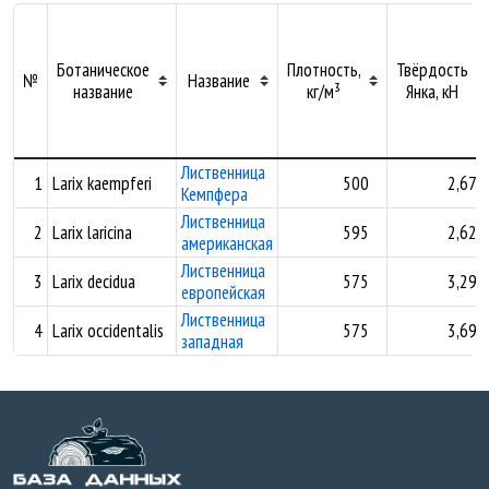
Ботаническое
Плотность,
Твёрдость
№
Название
название
кг/м³
Янка, кН
Лиственница
1
Larix kaempferi
500
2,67
Кемпфера
Лиственница
2
Larix laricina
595
2,62
американская
Лиственница
3
Larix decidua
575
3,29
европейская
Лиственница
4
Larix occidentalis
575
3,69
западная