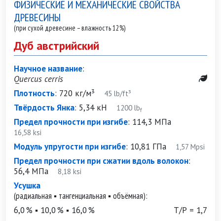
ФИЗИЧЕСКИЕ И МЕХАНИЧЕСКИЕ СВОЙСТВА
ДРЕВЕСИНЫ
(при сухой древесине – влажность 12%)
Дуб австрийский
Научное название
:
Quercus cerris
Плотность
:
720 кг/м³
45 lb/ft³
Твёрдость Янка
:
5,34 кН
1200 lb
f
Предел прочности при изгибе
:
114,3 МПа
16,58 ksi
Модуль упругости при изгибе
:
10,81 ГПа
1,57 Mpsi
Предел прочности при сжатии вдоль волокон
:
56,4 МПа
8,18 ksi
Усушка
(радиальная ▪ тангенциальная ▪ объёмная):
6,0 % ▪ 10,0 % ▪ 16,0 %
Т/Р = 1,7