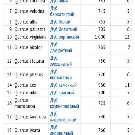
6
Quercus coccinea
Дуб алый
735
6,2
Дуб
7
Quercus velutina
715
5,3
бархатистый
8
Quercus alba
Дуб белый
755
5,9
9
Quercus palustris
Дуб болотный
705
6,6
10
Quercus virginiana
Дуб виргинский
1 000
12,9
Дуб
11
Quercus bicolor
765
7,1
двуцветный
Дуб
12
Quercus stellata
750
5,9
звёздчатый
Дуб
13
Quercus phellos
770
6,4
иволистный
14
Quercus ilex
Дуб каменный
960
11,5
15
Quercus rubra
Дуб красный
700
5,4
Quercus
Дуб
16
725
6,0
macrocarpa
крупноплодный
Дуб
17
Quercus laurifolia
740
5,3
лавролистный
Дуб
18
Quercus lyrata
760
5,2
лировидный