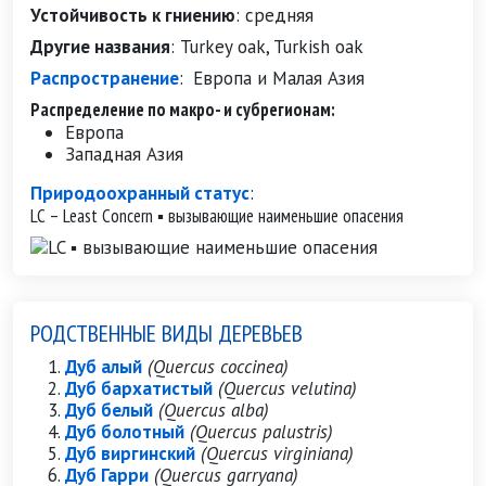
Устойчивость к гниению
:
средняя
Другие названия
:
Turkey oak, Turkish oak
Распространение
:
Европа и Малая Азия
Распределение по макро- и субрегионам:
Европа
Западная Азия
Природоохранный статус
:
LC – Least Concern ▪ вызывающие наименьшие опасения
РОДСТВЕННЫЕ ВИДЫ ДЕРЕВЬЕВ
Дуб алый
(Quercus coccinea)
Дуб бархатистый
(Quercus velutina)
Дуб белый
(Quercus alba)
Дуб болотный
(Quercus palustris)
Дуб виргинский
(Quercus virginiana)
Дуб Гарри
(Quercus garryana)