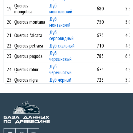
Quercus
Дуб
19
680
5,3
mongolica
монгольский
Дуб
20
Quercus montana
750
5,0
монтанский
Дуб
21
Quercus falcata
675
4,7
серповидный
22
Quercus petraea
Дуб скальный
710
4,9
Дуб
23
Quercus pagoda
785
6,5
черешневый
Дуб
24
Quercus robur
675
4,9
черешчатый
25
Quercus nigra
Дуб чёрный
725
5,2