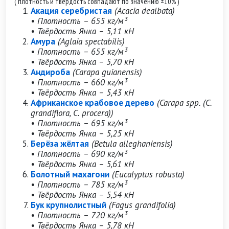
( плотность и твёрдость совпадают по значению ±10% )
Акация серебристая
(Acacia dealbata)
• Плотность – 655 кг/м³
• Твёрдость Янка – 5,11 кН
Амура
(Aglaia spectabilis)
• Плотность – 655 кг/м³
• Твёрдость Янка – 5,70 кН
Андироба
(Carapa guianensis)
• Плотность – 660 кг/м³
• Твёрдость Янка – 5,43 кН
Африканское крабовое дерево
(Carapa spp. (C.
grandiflora, C. procera))
• Плотность – 695 кг/м³
• Твёрдость Янка – 5,25 кН
Берёза жёлтая
(Betula alleghaniensis)
• Плотность – 690 кг/м³
• Твёрдость Янка – 5,61 кН
Болотный махагони
(Eucalyptus robusta)
• Плотность – 785 кг/м³
• Твёрдость Янка – 5,54 кН
Бук крупнолистный
(Fagus grandifolia)
• Плотность – 720 кг/м³
• Твёрдость Янка – 5,78 кН