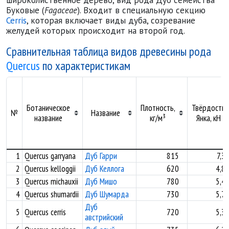
широколиственное дерево, вид рода Дуб семейства
Буковые (
Fagaceae
). Входит в специальную секцию
Cerris
, которая включает виды дуба, созревание
желудей которых происходит на второй год.
Сравнительная таблица видов древесины рода
Quercus
по характеристикам
Ботаническое
Плотность,
Твёрдость
№
Название
название
кг/м³
Янка, кН
1
Quercus garryana
Дуб Гарри
815
7,3
2
Quercus kelloggii
Дуб Келлога
620
4,8
3
Quercus michauxii
Дуб Мишо
780
5,4
4
Quercus shumardii
Дуб Шумарда
730
5,7
Дуб
5
Quercus cerris
720
5,3
австрийский