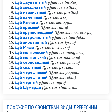
Дуб двуцветный
(Quercus bicolor)
Дуб звёздчатый
(Quercus stellata)
Дуб иволистный
(Quercus phellos)
Дуб каменный
(Quercus ilex)
Дуб Келлога
(Quercus kelloggii)
Дуб красный
(Quercus rubra)
Дуб крупноплодный
(Quercus macrocarpa)
Дуб лавролистный
(Quercus laurifolia)
Дуб лировидный
(Quercus lyrata)
Дуб Мишо
(Quercus michauxii)
Дуб монгольский
(Quercus mongolica)
Дуб монтанский
(Quercus montana)
Дуб серповидный
(Quercus falcata)
Дуб скальный
(Quercus petraea)
Дуб черешневый
(Quercus pagoda)
Дуб черешчатый
(Quercus robur)
Дуб чёрный
(Quercus nigra)
Дуб Шумарда
(Quercus shumardii)
ПОХОЖИЕ ПО СВОЙСТВАМ ВИДЫ ДРЕВЕСИНЫ