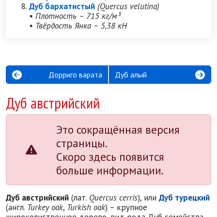
Дуб бархатистый
(Quercus velutina)
• Плотность – 715 кг/м³
• Твёрдость Янка – 5,38 кН
Дорриго варата
Дуб алый
Дуб австрийский
Это сокращённая версия
страницы.
Скоро здесь появится
больше информации.
Дуб австрийский
(лат.
Quercus cerris
), или
Дуб турецкий
(англ.
Turkey oak
,
Turkish oak
) – крупное