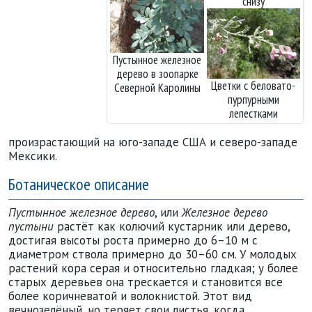
снизу
Пустынное железное
дерево в зоопарке
Цветки с беловато-
Северной Каролины
пурпурными
лепестками
произрастающий на юго-западе США и северо-западе
Мексики.
Ботаническое описание
Пустынное железное дерево
, или
Железное дерево
пустыни
растёт как колючий кустарник или дерево,
достигая высоты роста примерно до 6–10 м с
диаметром ствола примерно до 30–60 см. У молодых
растений кора серая и относительно гладкая; у более
старых деревьев она трескается и становится все
более коричневатой и волокнистой. Этот вид
вечнозелёный, но теряет свои листья, когда