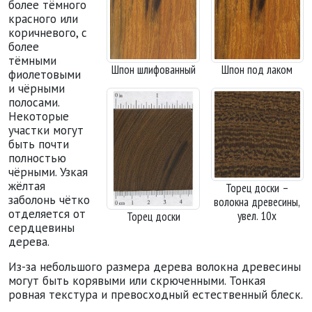
более тёмного
красного или
коричневого, с
более
тёмными
Шпон шлифованный
Шпон под лаком
фиолетовыми
и чёрными
полосами.
Некоторые
участки могут
быть почти
полностью
чёрными. Узкая
жёлтая
Торец доски –
заболонь чётко
волокна древесины,
отделяется от
увел. 10х
Торец доски
сердцевины
дерева.
Из-за небольшого размера дерева волокна древесины
могут быть корявыми или скрюченными. Тонкая
ровная текстура и превосходный естественный блеск.