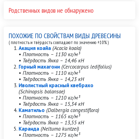
Родственных видов не обнаружено
ПОХОЖИЕ ПО СВОЙСТВАМ ВИДЫ ДРЕВЕСИНЫ
( плотность и твёрдость совпадают по значению ±10% )
Акация коайа
(Acacia koaia)
• Плотность – 1130 кг/м³
• Твёрдость Янка – 14,46 кН
Горный махагони
(Cercocarpus ledifolius)
• Плотность – 1110 кг/м³
• Твёрдость Янка – 14,23 кН
Иволистный красный квебрахо
(Schinopsis balansae)
• Плотность – 1210 кг/м³
• Твёрдость Янка – 15,34 кН
Каматильо
(Dalbergia congestiflora)
• Плотность – 1165 кг/м³
• Твёрдость Янка – 13,55 кН
Каранда
(Neltuma kuntzei)
• Плотность – 1275 кг/м³