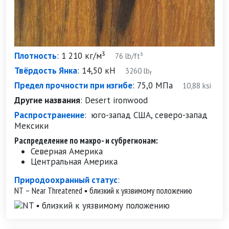
Плотность
:
1 210 кг/м³
76 lb/ft³
Твёрдость Янка
:
14,50 кН
3260 lb
f
Предел прочности при изгибе
:
75,0 МПа
10,88 ksi
Другие названия
:
Desert ironwood
Распространение
:
юго-запад США, северо-запад
Мексики
Распределение по макро- и субрегионам:
Северная Америка
Центральная Америка
Природоохранный статус
:
NT – Near Threatened ▪ близкий к уязвимому положению