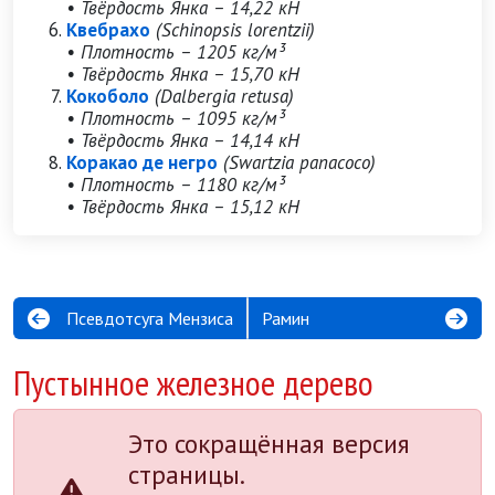
• Твёрдость Янка – 14,22 кН
Квебрахо
(Schinopsis lorentzii)
• Плотность – 1205 кг/м³
• Твёрдость Янка – 15,70 кН
Кокоболо
(Dalbergia retusa)
• Плотность – 1095 кг/м³
• Твёрдость Янка – 14,14 кН
Коракао де негро
(Swartzia panacoco)
• Плотность – 1180 кг/м³
• Твёрдость Янка – 15,12 кН
Псевдотсуга Мензиса
Рамин
Пустынное железное дерево
Это сокращённая версия
страницы.