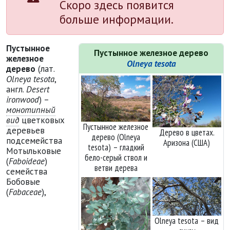
Скоро здесь появится
больше информации.
Пустынное
Пустынное железное дерево
железное
Olneya tesota
дерево
(лат.
Olneya tesota
,
англ.
Desert
ironwood
) –
монотипный
вид
цветковых
Пустынное железное
деревьев
Дерево в цветах.
дерево (Olneya
подсемейства
Аризона (США)
tesota) – гладкий
Мотыльковые
бело-серый ствол и
(
Faboideae
)
ветви дерева
семейства
Бобовые
(
Fabaceae
),
Olneya tesota – вид