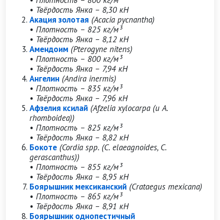
• Плотность – 800 кг/м³
• Твёрдость Янка – 8,30 кН
Акация золотая
(Acacia pycnantha)
• Плотность – 825 кг/м³
• Твёрдость Янка – 8,12 кН
Амендоим
(Pterogyne nitens)
• Плотность – 800 кг/м³
• Твёрдость Янка – 7,94 кН
Ангелин
(Andira inermis)
• Плотность – 835 кг/м³
• Твёрдость Янка – 7,96 кН
Афзелия ксилай
(Afzelia xylocarpa (и A.
rhomboidea))
• Плотность – 825 кг/м³
• Твёрдость Янка – 8,82 кН
Бокоте
(Cordia spp. (C. elaeagnoides, C.
gerascanthus))
• Плотность – 855 кг/м³
• Твёрдость Янка – 8,95 кН
Боярышник мексиканский
(Crataegus mexicana)
• Плотность – 865 кг/м³
• Твёрдость Янка – 8,91 кН
Боярышник однопестичный