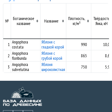
Ботаническое
Плотность,
Твёрдость
№
Название
название
кг/м³
Янка, кН
Angophora
Яблоня с
1
990
10,00
costata
гладкой корой
Angophora
Яблоня с
2
865
8,60
floribunda
грубой корой
Angophora
Яблоня
3
750
5,93
subvelutina
широколистная