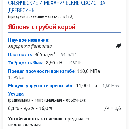
ФИЗИЧЕСКИЕ И МЕХАНИЧЕСКИЕ СВОЙСТВА
ДРЕВЕСИНЫ
(при сухой древесине – влажность 12%)
Яблоня с грубой корой
Научное название
:
Angophora floribunda
Плотность
:
865 кг/м³
54 lb/ft³
Твёрдость Янка
:
8,60 кН
1930 lb
f
Предел прочности при изгибе
:
110,0 МПа
15,95 ksi
Модуль упругости при изгибе
:
11,00 ГПа
1,60 Mpsi
Усушка
(радиальная ▪ тангенциальная ▪ объёмная):
6,1 % ▪ 9,6 % ▪ 16,0 %
Т/Р = 1,6
Устойчивость к гниению
:
средняя
недолговечная