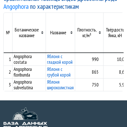
Angophora
по характеристикам
Ботаническое
Плотность,
Твёрдость
№
Название
название
кг/м³
Янка, кН
Angophora
Яблоня с
1
990
10,00
costata
гладкой корой
Angophora
Яблоня с
2
865
8,60
floribunda
грубой корой
Angophora
Яблоня
3
750
5,93
subvelutina
широколистная