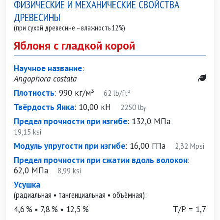
ФИЗИЧЕСКИЕ И МЕХАНИЧЕСКИЕ СВОЙСТВА
ДРЕВЕСИНЫ
(при сухой древесине – влажность 12%)
Яблоня с гладкой корой
Научное название
:
Angophora costata
Плотность
:
990 кг/м³
62 lb/ft³
Твёрдость Янка
:
10,00 кН
2250 lb
f
Предел прочности при изгибе
:
132,0 МПа
19,15 ksi
Модуль упругости при изгибе
:
16,00 ГПа
2,32 Mpsi
Предел прочности при сжатии вдоль волокон
:
62,0 МПа
8,99 ksi
Усушка
(радиальная ▪ тангенциальная ▪ объёмная):
4,6 % ▪ 7,8 % ▪ 12,5 %
Т/Р = 1,7