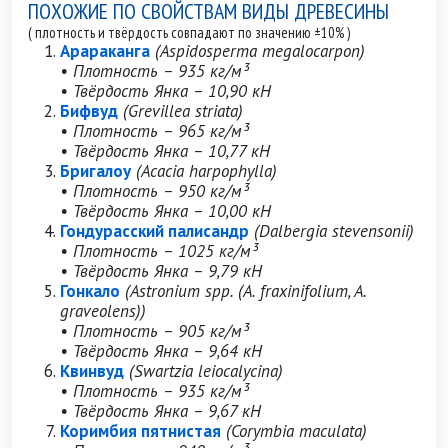
ПОХОЖИЕ ПО СВОЙСТВАМ ВИДЫ ДРЕВЕСИНЫ
( плотность и твёрдость совпадают по значению ±10% )
Арараканга
(Aspidosperma megalocarpon)
• Плотность – 935 кг/м³
• Твёрдость Янка – 10,90 кН
Бифвуд
(Grevillea striata)
• Плотность – 965 кг/м³
• Твёрдость Янка – 10,77 кН
Бригалоу
(Acacia harpophylla)
• Плотность – 950 кг/м³
• Твёрдость Янка – 10,00 кН
Гондурасский палисандр
(Dalbergia stevensonii)
• Плотность – 1025 кг/м³
• Твёрдость Янка – 9,79 кН
Гонкало
(Astronium spp. (A. fraxinifolium, A.
graveolens))
• Плотность – 905 кг/м³
• Твёрдость Янка – 9,64 кН
Квинвуд
(Swartzia leiocalycina)
• Плотность – 935 кг/м³
• Твёрдость Янка – 9,67 кН
Коримбия пятнистая
(Corymbia maculata)