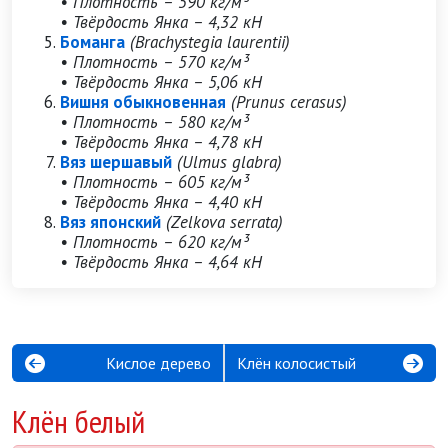
• Плотность – 590 кг/м³
• Твёрдость Янка – 4,32 кН
Боманга
(Brachystegia laurentii)
• Плотность – 570 кг/м³
• Твёрдость Янка – 5,06 кН
Вишня обыкновенная
(Prunus cerasus)
• Плотность – 580 кг/м³
• Твёрдость Янка – 4,78 кН
Вяз шершавый
(Ulmus glabra)
• Плотность – 605 кг/м³
• Твёрдость Янка – 4,40 кН
Вяз японский
(Zelkova serrata)
• Плотность – 620 кг/м³
• Твёрдость Янка – 4,64 кН
Кислое дерево
Клён колосистый
Клён белый