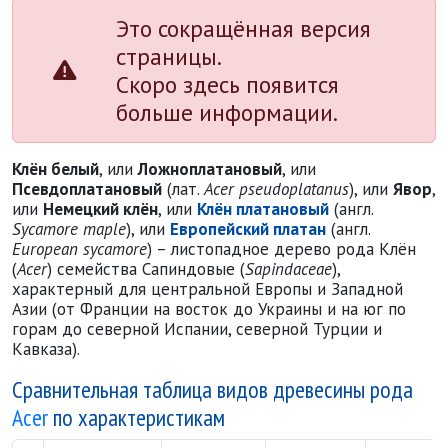
Это сокращённая версия
страницы.
Скоро здесь появится
больше информации.
Клён белый
, или
Ложноплатановый
, или
Псевдоплатановый
(лат.
Acer pseudoplatanus
), или
Явор
,
или
Немецкий клён
, или
Клён платановый
(англ.
Sycamore maple
), или
Европейский платан
(англ.
European sycamore
) – листопадное дерево рода Клён
(
Acer
) семейства Сапиндовые (
Sapindaceae
),
характерный для центральной Европы и Западной
Азии (от Франции на восток до Украины и на юг по
горам до северной Испании, северной Турции и
Кавказа).
Сравнительная таблица видов древесины рода
Acer
по характеристикам