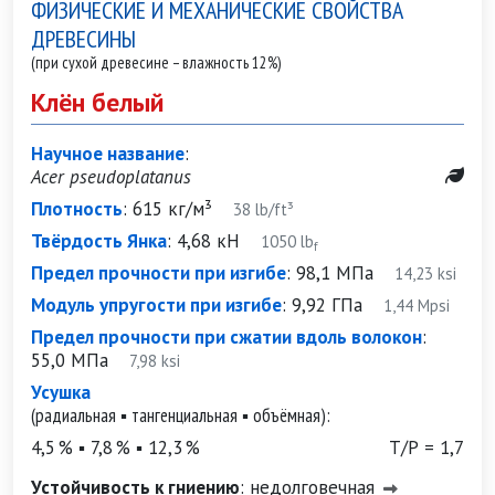
ФИЗИЧЕСКИЕ И МЕХАНИЧЕСКИЕ СВОЙСТВА
ДРЕВЕСИНЫ
(при сухой древесине – влажность 12%)
Клён белый
Научное название
:
Acer pseudoplatanus
Плотность
:
615 кг/м³
38 lb/ft³
Твёрдость Янка
:
4,68 кН
1050 lb
f
Предел прочности при изгибе
:
98,1 МПа
14,23 ksi
Модуль упругости при изгибе
:
9,92 ГПа
1,44 Mpsi
Предел прочности при сжатии вдоль волокон
:
55,0 МПа
7,98 ksi
Усушка
(радиальная ▪ тангенциальная ▪ объёмная):
4,5 % ▪ 7,8 % ▪ 12,3 %
Т/Р = 1,7
Устойчивость к гниению
:
недолговечная