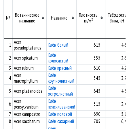
Ботаническое
Плотность,
Твёрдость
№
Название
название
кг/м³
Янка, кН
Acer
1
Клён белый
615
4,68
pseudoplatanus
Клён
2
Acer spicatum
555
3,60
колосистый
3
Acer rubrum
Клён красный
610
4,23
Acer
Клён
4
545
3,78
macrophyllum
крупнолистный
Клён
5
Acer platanoides
645
4,51
остролистный
Acer
Клён
6
515
3,43
pensylvanicum
пенсильванский
7
Acer campestre
Клён полевой
690
5,11
8
Acer saccharum
Клён сахарный
705
6,45
Клён