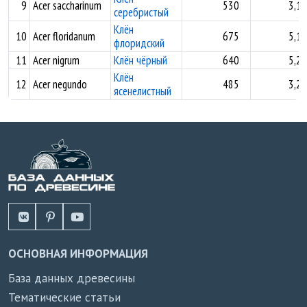
9
Acer saccharinum
530
3,11
серебристый
Клён
10
Acer floridanum
675
5,11
флоридский
11
Acer nigrum
Клён чёрный
640
5,25
Клён
12
Acer negundo
485
3,20
ясенелистный
ОСНОВНАЯ ИНФОРМАЦИЯ
База данных древесины
Тематические статьи