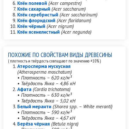
Клён полевой
(Acer campestre)
Клён сахарный
(Acer saccharum)
Клён серебристый
(Acer saccharinum)
Клён флоридский
(Acer floridanum)
Клён чёрный
(Acer nigrum)
Клён ясенелистный
(Acer negundo)
ПОХОЖИЕ ПО СВОЙСТВАМ ВИДЫ ДРЕВЕСИНЫ
( плотность и твёрдость совпадают по значению ±10% )
Атеросперма мускусная
(Atherosperma moschatum)
• Плотность – 620 кг/м³
• Твёрдость Янка – 4,86 кН
Афата
(Cordia trichotoma)
• Плотность – 630 кг/м³
• Твёрдость Янка – 5,02 кН
Белый меранти
(Shorea spp. – White meranti)
• Плотность – 590 кг/м³
• Твёрдость Янка – 4,67 кН
Берёза чёрная
(Betula nigra)