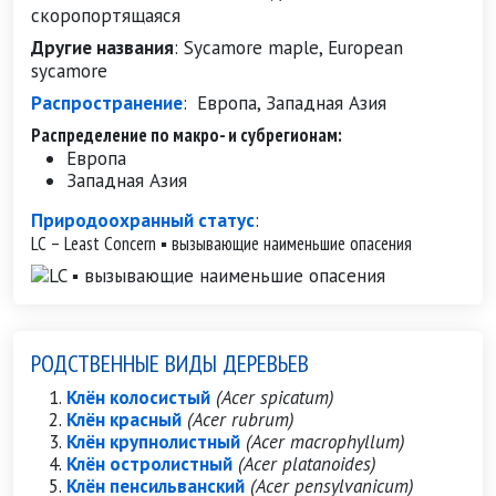
скоропортящаяся
Другие названия
:
Sycamore maple, European
sycamore
Распространение
:
Европа, Западная Азия
Распределение по макро- и субрегионам:
Европа
Западная Азия
Природоохранный статус
:
LC – Least Concern ▪ вызывающие наименьшие опасения
РОДСТВЕННЫЕ ВИДЫ ДЕРЕВЬЕВ
Клён колосистый
(Acer spicatum)
Клён красный
(Acer rubrum)
Клён крупнолистный
(Acer macrophyllum)
Клён остролистный
(Acer platanoides)
Клён пенсильванский
(Acer pensylvanicum)