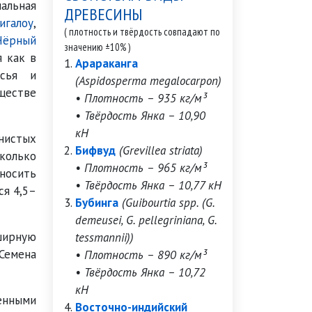
мальная
ДРЕВЕСИНЫ
игалоу
,
( плотность и твёрдость совпадают по
Чёрный
значению ±10% )
я как в
Арараканга
есья и
(Aspidosperma megalocarpon)
бществе
• Плотность – 935 кг/м³
• Твёрдость Янка – 10,90
кН
инистых
Бифвуд
(Grevillea striata)
сколько
• Плотность – 965 кг/м³
носить
• Твёрдость Янка – 10,77 кН
ся 4,5–
Бубинга
(Guibourtia spp. (G.
demeusei, G. pellegriniana, G.
ширную
tessmannii))
Семена
• Плотность – 890 кг/м³
• Твёрдость Янка – 10,72
кН
енными
Восточно-индийский