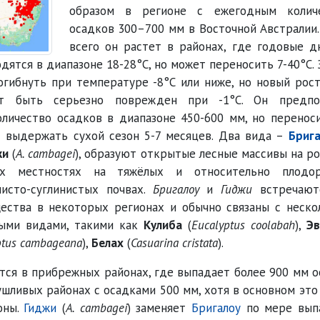
образом в регионе с ежегодным колич
осадков 300–700 мм в Восточной Австралии
всего он растет в районах, где годовые д
дятся в диапазоне 18-28°C, но может переносить 7-40°C.
огибнуть при температуре -8°C или ниже, но новый рос
 быть серьезно поврежден при -1°C. Он предпо
личество осадков в диапазоне 450-600 мм, но перенос
 выдержать сухой сезон 5-7 месяцев. Два вида –
Бриг
жи
(
A. cambagei
), образуют открытые лесные массивы на р
ых местностях на тяжёлых и относительно плодо
нисто-суглинистых почвах.
Бригалоу
и
Гиджи
встречают
ества в некоторых регионах и обычно связаны с неско
ыми видами, такими как
Кулиба
(
Eucalyptus coolabah
),
Эв
ptus cambageana
),
Белах
(
Casuarina cristata
).
тся в прибрежных районах, где выпадает более 900 мм 
сушливых районах с осадками 500 мм, хотя в основном это
оны.
Гиджи
(
A. cambagei
) заменяет
Бригалоу
по мере вып