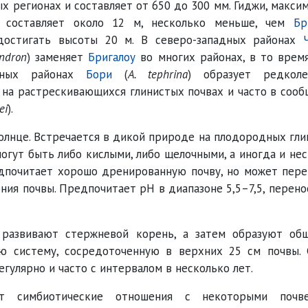
х регионах и составляет от 650 до 300 мм. Гиджи, макси
о составляет около 12 м, несколько меньше, чем
Бр
остигать высоты 20 м. В северо-западных районах
endron
) заменяет
Бригалоу
во многих районах, в то врем
адных районах
Бори
(
A. tephrina
) образует редкол
о на растрескивающихся глинистых почвах и часто в соо
ei
).
олнце. Встречается в дикой природе на плодородных гл
могут быть либо кислыми, либо щелочными, а иногда и не
дпочитает хорошо дренированную почву, но может пере
ния почвы. Предпочитает рН в диапазоне 5,5–7,5, перено
 развивают стержневой корень, а затем образуют об
ю систему, сосредоточенную в верхних 25 см почвы. 
гулярно и часто с интервалом в несколько лет.
т симбиотические отношения с некоторыми почв