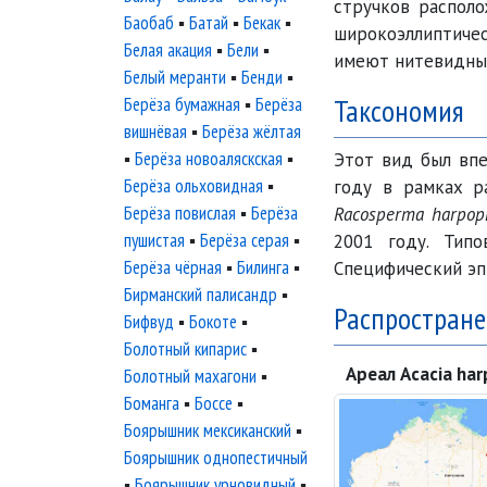
стручков распол
Баобаб
▪
Батай
▪
Бекак
▪
широкоэллиптичес
Белая акация
▪
Бели
▪
имеют нитевидный
Белый меранти
▪
Бенди
▪
Таксономия
Берёза бумажная
▪
Берёза
вишнёвая
▪
Берёза жёлтая
▪
Берёза новоаляскская
▪
Этот вид был вп
Берёза ольховидная
▪
году в рамках 
Берёза повислая
▪
Берёза
Racosperma harpop
пушистая
▪
Берёза серая
▪
2001 году. Тип
Берёза чёрная
▪
Билинга
▪
Специфический э
Бирманский палисандр
▪
Распростране
Бифвуд
▪
Бокоте
▪
Болотный кипарис
▪
Ареал Acacia har
Болотный махагони
▪
Боманга
▪
Боссе
▪
Боярышник мексиканский
▪
Боярышник однопестичный
▪
Боярышник урновидный
▪