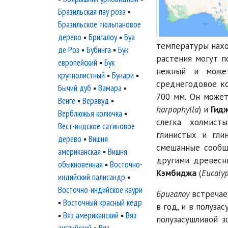
Бразильская пау роза
▪
Бразильское тюльпановое
дерево
▪
Бригалоу
▪
Буа
температуры нахо
де Роз
▪
Бубинга
▪
Бук
растения могут п
европейский
▪
Бук
нежный и может
крупнолистный
▪
Бунари
▪
среднегодовое ко
Бычий дуб
▪
Вамара
▪
700 мм. Он может
Венге
▪
Веравуд
▪
harpophylla
) и
Гид
Верблюжья колючка
▪
слегка холмист
Вест-индское сатиновое
глинистых и гли
дерево
▪
Вишня
смешанные сообщ
американская
▪
Вишня
другими древесн
обыкновенная
▪
Восточно-
Кэмбиджа
(
Eucaly
индийский палисандр
▪
Восточно-индийское каури
Бригалоу
встречае
▪
Восточный красный кедр
в год, и в полуза
▪
Вяз американский
▪
Вяз
полузасушливой з