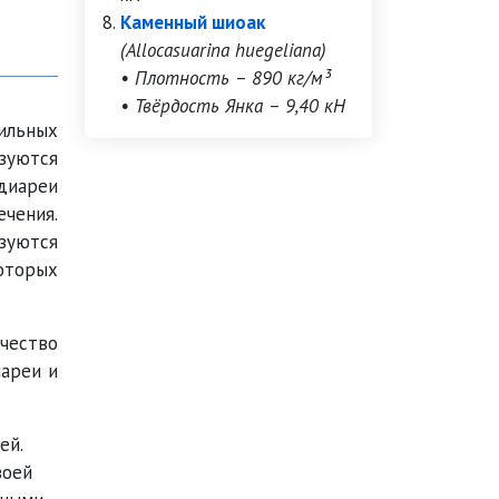
Каменный шиоак
(Allocasuarina huegeliana)
• Плотность – 890 кг/м³
• Твёрдость Янка – 9,40 кН
ильных
зуются
 диареи
ечения.
ьзуются
которых
чество
иареи и
ей.
воей