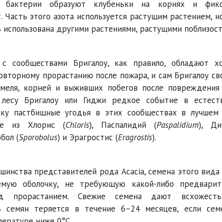
и бактерии образуют клубеньки на корнях и фик
. Часть этого азота используется растущим растением, н
 использована другими растениями, растущими поблизост
 с сообществами Бригалоу, как правило, обладают х
овторному прорастанию после пожара, и сам Бригалоу с
омеля, корней и выживших побегов после повреждения 
лесу Бригалоу или Гиджи редкое событие в естест
льку пастбищные угодья в этих сообществах в лучшем 
ие из Хлорис (
Chloris
), Паспалидий (
Paspalidium
), Ди
обол (
Sporobolus
) и Эрагростис (
Eragrostis
).
ьшинства представителей рода Acacia, семена этого вид
емую оболочку, не требующую какой-либо предварит
ед прорастанием. Свежие семена дают всхожест
ь семян теряется в течение 6–24 месяцев, если сем
пературе ниже 0°C.