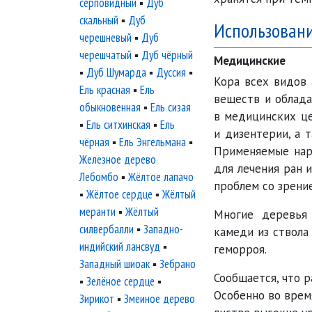
серповидный
▪
Дуб
скальный
▪
Дуб
Использован
черешневый
▪
Дуб
черешчатый
▪
Дуб чёрный
Медицинские
▪
Дуб Шумарда
▪
Дуссия
▪
Кора всех видов
Ель красная
▪
Ель
веществ и облада
обыкновенная
▪
Ель сизая
в медицинских це
▪
Ель ситхинская
▪
Ель
и дизентерии, а 
чёрная
▪
Ель Энгельмана
▪
Применяемые нару
Железное дерево
для лечения ран 
Лебомбо
▪
Жёлтое лапачо
проблем со зрение
▪
Жёлтое сердце
▪
Жёлтый
меранти
▪
Жёлтый
Многие деревья
силвербалли
▪
Западно-
камеди из ствола
индийский лансвуд
▪
геморроя.
Западный шиоак
▪
Зебрано
Сообщается, что 
▪
Зелёное сердце
▪
Особенно во врем
Зирикот
▪
Змеиное дерево