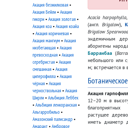
Акация безжилковая
▪
Акация Бейли
▪
Акация
Acacia harpophylla
гикори
▪
Акация золотая
▪
(англ.
Brigalow
),
К
Акация коа
▪
Акация коайа
Brigalow Spearwoo
▪
Акация коричневая
▪
эндемичным дере
Акация мангиум
▪
Акация
аборигены народа
низбегающая
▪
Акация
Барранбаа
(
Barra
превосходная
▪
Акация
небольшого или с
серебристая
▪
Акация
м; встречается в 
смешанная
▪
Акация
циперофилла
▪
Акация
Ботаническое
чёрная
▪
Акация
черноствольная
▪
Акация
Акация гарпофил
Ширли
▪
Альбиция Леббек
12–20 м в высот
▪
Альбиция ленкоранская
▪
благоприятных
Альгарробильо
▪
растущее дерево
Амазонский палисандр
▪
иметь диаметр д
Амарант
▪
Амбровое