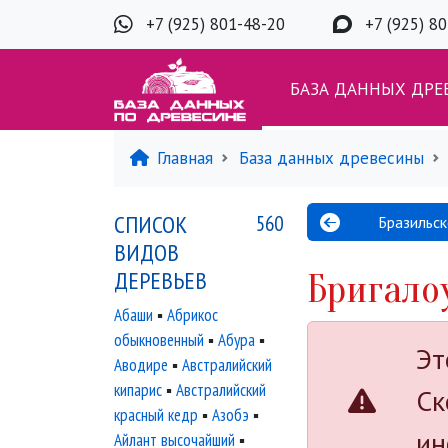
+7 (925) 801-48-20
+7 (925) 8
БАЗА ДАННЫХ ДРЕ
Главная
База данных древесины
СПИСОК
560
Бразильс
ВИДОВ
ДЕРЕВЬЕВ
Бригало
Абаши
▪
Абрикос
обыкновенный
▪
Абура
▪
Эт
Аводире
▪
Австралийский
кипарис
▪
Австралийский
Ск
красный кедр
▪
Азобэ
▪
ин
Айлант высочайший
▪