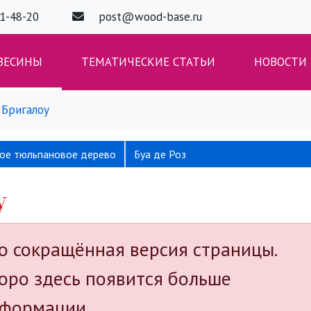
01-48-20
post@wood-base.ru
ВЕСИНЫ
ТЕМАТИЧЕСКИЕ СТАТЬИ
НОВОСТИ
Бригалоу
кое тюльпановое дерево
Буа де Роз
у
о сокращённая версия страницы.
оро здесь появится больше
формации.