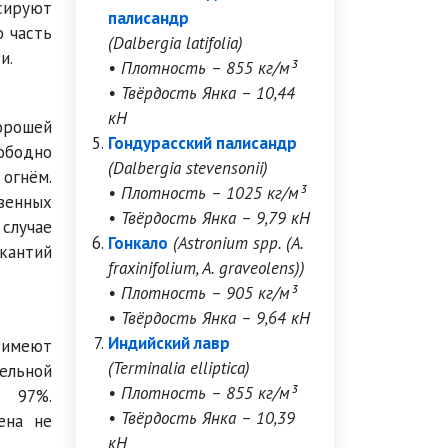
сируют
палисандр
о часть
(Dalbergia latifolia)
и.
• Плотность – 855 кг/м³
• Твёрдость Янка – 10,44
кН
орошей
Гондурасский палисандр
вободно
(Dalbergia stevensonii)
огнём.
• Плотность – 1025 кг/м³
венных
• Твёрдость Янка – 9,79 кН
случае
Гонкало
(Astronium spp. (A.
кантий
fraxinifolium, A. graveolens))
• Плотность – 905 кг/м³
• Твёрдость Янка – 9,64 кН
Индийский лавр
а имеют
(Terminalia elliptica)
ельной
• Плотность – 855 кг/м³
ь 97%.
• Твёрдость Янка – 10,39
ена не
кН