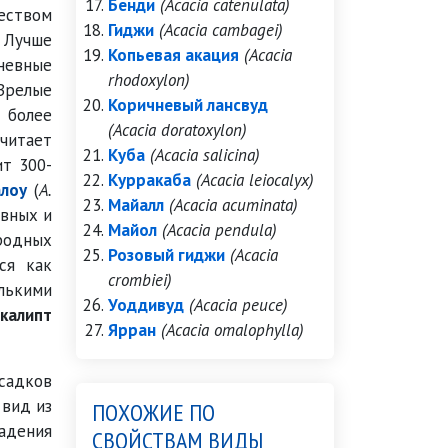
Бенди
(Acacia catenulata)
еством
Гиджи
(Acacia cambagei)
. Лучше
Копьевая акация
(Acacia
невные
rhodoxylon)
 Зрелые
Коричневый лансвуд
т более
(Acacia doratoxylon)
читает
Куба
(Acacia salicina)
ит 300-
Курракаба
(Acacia leiocalyx)
алоу
(
A.
Майалл
(Acacia acuminata)
овных и
Майол
(Acacia pendula)
родных
Розовый гиджи
(Acacia
ся как
crombiei)
лькими
Уоддивуд
(Acacia peuce)
калипт
Ярран
(Acacia omalophylla)
осадков
 вид из
ПОХОЖИЕ ПО
адения
СВОЙСТВАМ ВИДЫ