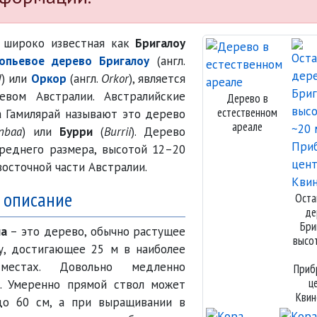
, широко известная как
Бригалоу
опьевое дерево Бригалоу
(англ.
d
) или
Оркор
(англ.
Orkor
), является
вом Австралии. Австралийские
Дерево в
естественном
 Гамилярай называют это дерево
ареале
nbaa
) или
Бурри
(
Burrii
). Дерево
реднего размера, высотой 12–20
восточной части Австралии.
 описание
Оста
де
Бри
ла
– это дерево, обычно растущее
высо
у, достигающее 25 м в наиболее
 местах. Довольно медленно
Приб
ц
. Умеренно прямой ствол может
Квин
о 60 см, а при выращивании в