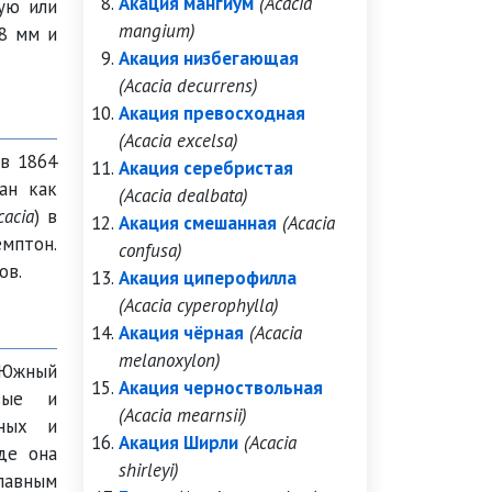
Акация мангиум
(Acacia
ую или
mangium)
18 мм и
Акация низбегающая
(Acacia decurrens)
Акация превосходная
(Acacia excelsa)
в 1864
Акация серебристая
ан как
(Acacia dealbata)
cacia
) в
Акация смешанная
(Acacia
мптон.
confusa)
ов.
Акация циперофилла
(Acacia cyperophylla)
Акация чёрная
(Acacia
melanoxylon)
 Южный
Акация черноствольная
ивые и
(Acacia mearnsii)
нных и
Акация Ширли
(Acacia
де она
shirleyi)
лавным