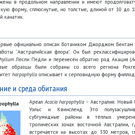
ожены в продольном направлении и имеют продолговат
кую форму, сплюснутые, но толстые, длиной от 10 до 
 канатик.
ервые официально описан ботаником Джорджом Бентам 
работы
Австралийская флора
. Он был реклассифициров
hyllum
Лесли Педли и перенесён обратно род Акация (
A
овые образцы были собраны со всего региона Рокге
питет
harpophylla
описывает к серповидную форму филлод
ние и среда обитания
Ареал
Acacia harpophylla
– Австралия: Новый
pophylla
Уэльс и Квинсленд. Это полузасушл
субгумидные районы в тёплых умере
тропических зонах восточной Австралии, г
встречается на высотах до 330 метров, г