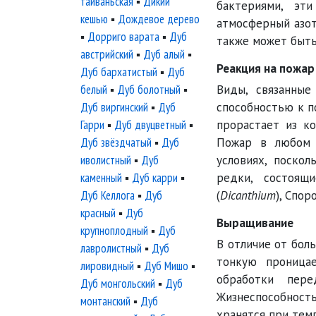
тайваньская
▪
Дикий
бактериями, эт
кешью
▪
Дождевое дерево
атмосферный азот
▪
Дорриго варата
▪
Дуб
также может быть
австрийский
▪
Дуб алый
▪
Реакция на пожар
Дуб бархатистый
▪
Дуб
белый
▪
Дуб болотный
▪
Виды, связанные
Дуб виргинский
▪
Дуб
способностью к п
Гарри
▪
Дуб двуцветный
▪
прорастает из к
Дуб звёздчатый
▪
Дуб
Пожар в любом 
иволистный
▪
Дуб
условиях, поско
каменный
▪
Дуб карри
▪
редки, состоящ
Дуб Келлога
▪
Дуб
(
Dicanthium
), Спор
красный
▪
Дуб
Выращивание
крупноплодный
▪
Дуб
В отличие от бол
лавролистный
▪
Дуб
тонкую проница
лировидный
▪
Дуб Мишо
▪
обработки пер
Дуб монгольский
▪
Дуб
Жизнеспособност
монтанский
▪
Дуб
хранятся при тем