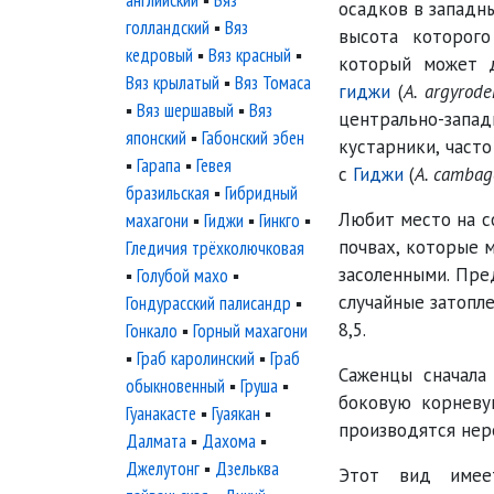
английский
▪
Вяз
осадков в западны
голландский
▪
Вяз
высота которог
кедровый
▪
Вяз красный
▪
который может д
Вяз крылатый
▪
Вяз Томаса
гиджи
(
A. argyrod
▪
Вяз шершавый
▪
Вяз
центрально-зап
японский
▪
Габонский эбен
кустарники, част
▪
Гарапа
▪
Гевея
с
Гиджи
(
A. cambag
бразильская
▪
Гибридный
Любит место на с
махагони
▪
Гиджи
▪
Гинкго
▪
почвах, которые 
Гледичия трёхколючковая
засоленными. Пре
▪
Голубой махо
▪
случайные затопле
Гондурасский палисандр
▪
8,5.
Гонкало
▪
Горный махагони
▪
Граб каролинский
▪
Граб
Саженцы сначала
обыкновенный
▪
Груша
▪
боковую корневу
Гуанакасте
▪
Гуаякан
▪
производятся нере
Далмата
▪
Дахома
▪
Джелутонг
▪
Дзельква
Этот вид имее