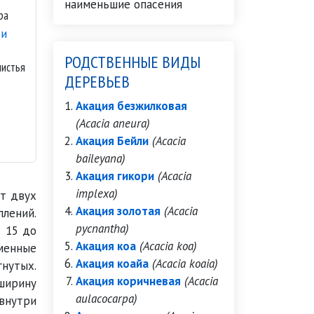
ра
РОДСТВЕННЫЕ ВИДЫ
листья
ДЕРЕВЬЕВ
Акация безжилковая
(Acacia aneura)
Акация Бейли
(Acacia
о
baileyana)
Акация гикори
(Acacia
implexa)
от двух
Акация золотая
(Acacia
лений.
pycnantha)
 15 до
Акация коа
(Acacia koa)
менные
Акация коайа
(Acacia koaia)
гнутых.
Акация коричневая
(Acacia
ширину
aulacocarpa)
 внутри