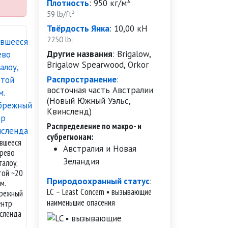
Плотность
:
950 кг/м³
59 lb/ft³
Твёрдость Янка
:
10,00 кН
2250 lb
f
Другие названия
:
Brigalow,
Brigalow Spearwood, Orkor
Распространение
:
восточная часть Австралии
(Новый Южный Уэльс,
Квинсленд)
Распределение по макро- и
субрегионам:
вшееся
Австралия и Новая
рево
Зеландия
галоу,
той ~20
Природоохранный статус
:
м.
LC – Least Concern ▪ вызывающие
режный
наименьшие опасения
ентр
сленда