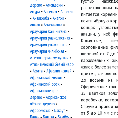
густых насаж
дерево
▪
Амендоим
▪
разветвлённым н
Амура
▪
Ангелим
▪
Ангелин
питается корнями
▪
Андироба
▪
Анегри
▪
почти чёрную кору
Анжан
▪
Арараканга
▪
концах угловаты
Араукария Каннингема
▪
акации, у неё фи
Араукария разнолистная
▪
Кожистые, ше
Араукария узколистная
▪
серповидные фил
Араукария чилийская
▪
шириной от 7 до 
Атеросперма мускусная
▪
параллельных ж
Атлантический белый кедр
жилок более заме
▪
Афата
▪
Афзелия ксилай
▪
цветёт, с июля п
Африканский мескит
▪
до восьми на к
Африканский орех
▪
Сферические голо
Африканское крабовое
35 цветков золо
дерево
▪
Африканское
коробочки, котор
чёрное дерево
▪
Стручки приподня
Афрормозия
▪
Бакаут
▪
от 5 до 10 мм с 
Балау
▪
Бальза
▪
Бамбук
▪