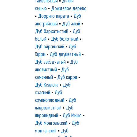
тайваньская
▪
Дикий
кешью
▪
Дождевое дерево
▪
Дорриго варата
▪
Дуб
австрийский
▪
Дуб алый
▪
Дуб бархатистый
▪
Дуб
белый
▪
Дуб болотный
▪
Дуб виргинский
▪
Дуб
Гарри
▪
Дуб двуцветный
▪
Дуб звёздчатый
▪
Дуб
иволистный
▪
Дуб
каменный
▪
Дуб карри
▪
Дуб Келлога
▪
Дуб
красный
▪
Дуб
крупноплодный
▪
Дуб
лавролистный
▪
Дуб
лировидный
▪
Дуб Мишо
▪
Дуб монгольский
▪
Дуб
монтанский
▪
Дуб