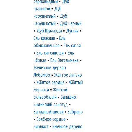
серповидный
▪
Дуб
скальный
▪
Дуб
черешневый
▪
Дуб
черешчатый
▪
Дуб чёрный
▪
Дуб Шумарда
▪
Дуссия
▪
Ель красная
▪
Ель
обыкновенная
▪
Ель сизая
▪
Ель ситхинская
▪
Ель
чёрная
▪
Ель Энгельмана
▪
Железное дерево
Лебомбо
▪
Жёлтое лапачо
▪
Жёлтое сердце
▪
Жёлтый
меранти
▪
Жёлтый
силвербалли
▪
Западно-
индийский лансвуд
▪
Западный шиоак
▪
Зебрано
▪
Зелёное сердце
▪
Зирикот
▪
Змеиное дерево