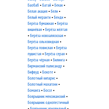
Баобаб
▪
Батай
▪
Бекак
▪
Белая акация
▪
Бели
▪
Белый меранти
▪
Бенди
▪
Берёза бумажная
▪
Берёза
вишнёвая
▪
Берёза жёлтая
▪
Берёза новоаляскская
▪
Берёза ольховидная
▪
Берёза повислая
▪
Берёза
пушистая
▪
Берёза серая
▪
Берёза чёрная
▪
Билинга
▪
Бирманский палисандр
▪
Бифвуд
▪
Бокоте
▪
Болотный кипарис
▪
Болотный махагони
▪
Боманга
▪
Боссе
▪
Боярышник мексиканский
▪
Боярышник однопестичный
▪
Боярышник урновидный
▪