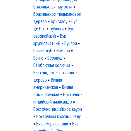
Бразильская пау роза
▪
Бразильское тюльпановое
дерево
▪
Бригалоу
▪
Буа
де Роз
▪
Бубинга
▪
Бук
европейский
▪
Бук
крупнолистный
▪
Бунари
▪
Бычий дуб
▪
Вамара
▪
Венге
▪
Веравуд
▪
Верблюжья колючка
▪
Вест-индское сатиновое
дерево
▪
Вишня
американская
▪
Вишня
обыкновенная
▪
Восточно-
индийский палисандр
▪
Восточно-индийское каури
▪
Восточный красный кедр
▪
Вяз американский
▪
Вяз