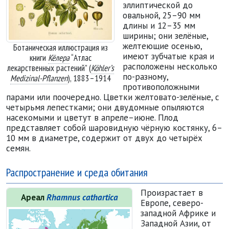
эллиптической до
овальной, 25–90 мм
длины и 12–35 мм
ширины; они зелёные,
желтеющие осенью,
Ботаническая иллюстрация из
имеют зубчатые края и
книги
Кёлера
“Атлас
расположены несколько
лекарственных растений” (
Köhler’s
по-разному,
Medizinal-Pflanzen
), 1883–1914
противоположными
парами или поочередно. Цветки желтовато-зелёные, с
четырьмя лепестками; они двудомные опыляются
насекомыми и цветут в апреле–июне. Плод
представляет собой шаровидную чёрную костянку, 6–
10 мм в диаметре, содержит от двух до четырёх
семян.
Распространение и среда обитания
Произрастает в
Ареал
Rhamnus cathartica
Европе, северо-
западной Африке и
Западной Азии, от