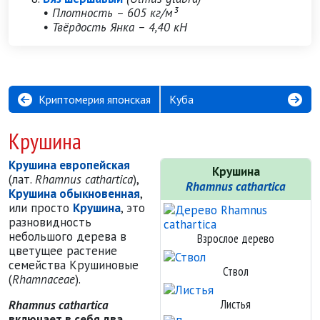
• Плотность – 605 кг/м³
• Твёрдость Янка – 4,40 кН
Криптомерия японская
Куба
Крушина
Крушина европейская
Крушина
(лат.
Rhamnus cathartica
),
Rhamnus cathartica
Крушина обыкновенная
,
или просто
Крушина
, это
разновидность
небольшого дерева в
Взрослое дерево
цветущее растение
семейства Крушиновые
Ствол
(
Rhamnaceae
).
Листья
Rhamnus cathartica
включает в себя два