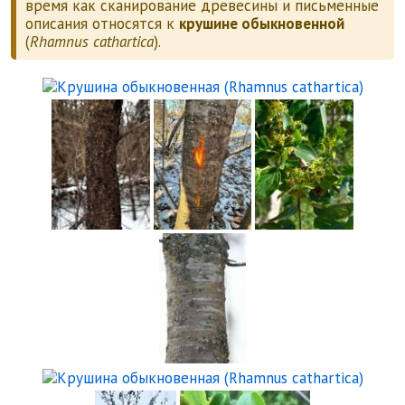
время как сканирование древесины и письменные
описания относятся к
крушине обыкновенной
(
Rhamnus cathartica
).
Круши
Крушина обыкновенная (Rhamnus cath
Крушина обыкновенная
Крушина
Крушина обыкновенная 
Круши
Крушина обыкновенная (Rhamnus 
Крушина обык