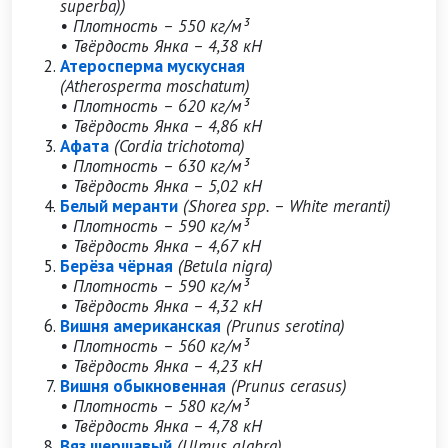
superba))
• Плотность – 550 кг/м³
• Твёрдость Янка – 4,38 кН
Атеросперма мускусная
(Atherosperma moschatum)
• Плотность – 620 кг/м³
• Твёрдость Янка – 4,86 кН
Афата
(Cordia trichotoma)
• Плотность – 630 кг/м³
• Твёрдость Янка – 5,02 кН
Белый меранти
(Shorea spp. – White meranti)
• Плотность – 590 кг/м³
• Твёрдость Янка – 4,67 кН
Берёза чёрная
(Betula nigra)
• Плотность – 590 кг/м³
• Твёрдость Янка – 4,32 кН
Вишня американская
(Prunus serotina)
• Плотность – 560 кг/м³
• Твёрдость Янка – 4,23 кН
Вишня обыкновенная
(Prunus cerasus)
• Плотность – 580 кг/м³
• Твёрдость Янка – 4,78 кН
Вяз шершавый
(Ulmus glabra)