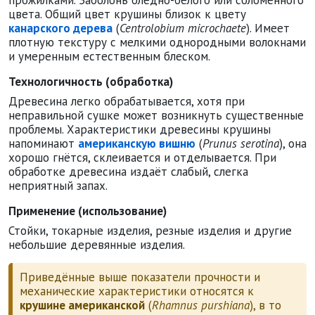
прожилками. Заболонь бледно-белого или соломенного
цвета. Общий цвет крушины близок к цвету
канарского дерева
(
Centrolobium microchaete
). Имеет
плотную текстуру с мелкими однородными волокнами
и умеренным естественным блеском.
Технологичность (обработка)
Древесина легко обрабатывается, хотя при
неправильной сушке может возникнуть существенные
проблемы. Характеристики древесины крушины
напоминают
американскую вишню
(
Prunus serotina
), она
хорошо гнётся, склеивается и отделывается. При
обработке древесина издаёт слабый, слегка
неприятный запах.
Применение (использование)
Стойки, токарные изделия, резные изделия и другие
небольшие деревянные изделия.
Приведённые выше показатели прочности и
механические характеристики относятся к
крушине американской
(
Rhamnus purshiana
), в то