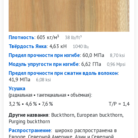
Плотность
:
605 кг/м³
38 lb/ft³
Твёрдость Янка
:
4,63 кН
1040 lb
f
Предел прочности при изгибе
:
60,0 МПа
8,70 ksi
Модуль упругости при изгибе
:
6,62 ГПа
0,96 Mpsi
Предел прочности при сжатии вдоль волокон
:
41,9 МПа
6,08 ksi
Усушка
(радиальная ▪ тангенциальная ▪ объёмная):
3,2 % ▪ 4,6 % ▪ 7,6 %
Т/Р = 1,4
Другие названия
:
Buckthorn, European buckthorn,
Purging buckthorn
Распространение
:
широко распространена в
Европе, Северной Америке, Азии и Северной