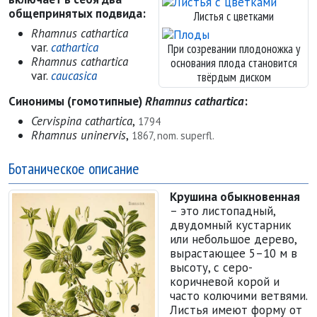
общепринятых подвида:
Листья с цветками
Rhamnus cathartica
var.
cathartica
При созревании плодоножка у
Rhamnus cathartica
основания плода становится
var.
caucasica
твёрдым диском
Синонимы (гомотипные)
Rhamnus cathartica
:
Cervispina cathartica
,
1794
Rhamnus uninervis
,
1867, nom. superfl.
Ботаническое описание
Крушина обыкновенная
– это листопадный,
двудомный кустарник
или небольшое дерево,
вырастающее 5–10 м в
высоту, с серо-
коричневой корой и
часто колючими ветвями.
Листья имеют форму от