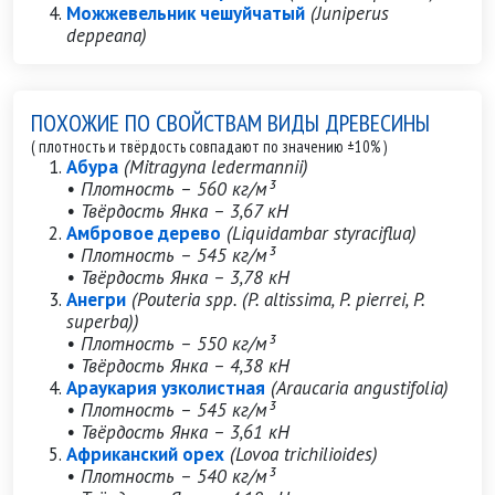
Можжевельник чешуйчатый
(Juniperus
deppeana)
ПОХОЖИЕ ПО СВОЙСТВАМ ВИДЫ ДРЕВЕСИНЫ
( плотность и твёрдость совпадают по значению ±10% )
Абура
(Mitragyna ledermannii)
• Плотность – 560 кг/м³
• Твёрдость Янка – 3,67 кН
Амбровое дерево
(Liquidambar styraciflua)
• Плотность – 545 кг/м³
• Твёрдость Янка – 3,78 кН
Анегри
(Pouteria spp. (P. altissima, P. pierrei, P.
superba))
• Плотность – 550 кг/м³
• Твёрдость Янка – 4,38 кН
Араукария узколистная
(Araucaria angustifolia)
• Плотность – 545 кг/м³
• Твёрдость Янка – 3,61 кН
Африканский орех
(Lovoa trichilioides)
• Плотность – 540 кг/м³