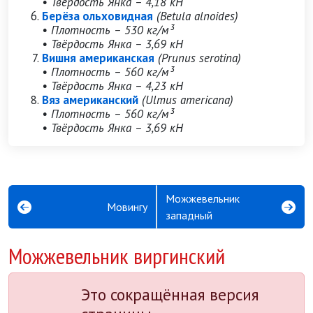
• Твёрдость Янка – 4,18 кН
Берёза ольховидная
(Betula alnoides)
• Плотность – 530 кг/м³
• Твёрдость Янка – 3,69 кН
Вишня американская
(Prunus serotina)
• Плотность – 560 кг/м³
• Твёрдость Янка – 4,23 кН
Вяз американский
(Ulmus americana)
• Плотность – 560 кг/м³
• Твёрдость Янка – 3,69 кН
Можжевельник
Мовингу
западный
Можжевельник виргинский
Это сокращённая версия