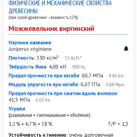
ФИЗИЧЕСКИЕ И МЕХАНИЧЕСКИЕ СВОЙСТВА
ДРЕВЕСИНЫ
(при сухой древесине – влажность 12%)
Можжевельник виргинский
Научное название
:
Juniperus virginiana
Плотность
:
530 кг/м³
33 lb/ft³
Твёрдость Янка
:
4,00 кН
900 lb
f
Предел прочности при изгибе
:
60,7 МПа
8,80 ksi
Модуль упругости при изгибе
:
6,07 ГПа
0,88 Mpsi
Предел прочности при сжатии вдоль волокон
:
41,5 МПа
6,02 ksi
Усушка
(радиальная ▪ тангенциальная ▪ объёмная):
3,1 % ▪ 4,7 % ▪ 7,8 %
Т/Р = 1,5
Устойчивость к гниению
:
очень долговечная