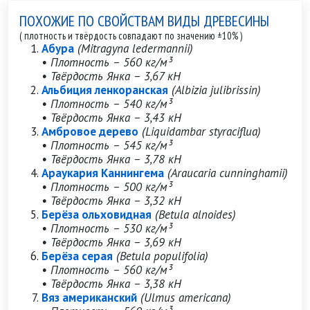
ПОХОЖИЕ ПО СВОЙСТВАМ ВИДЫ ДРЕВЕСИНЫ
( плотность и твёрдость совпадают по значению ±10% )
Абура
(Mitragyna ledermannii)
• Плотность – 560 кг/м³
• Твёрдость Янка – 3,67 кН
Альбиция ленкоранская
(Albizia julibrissin)
• Плотность – 540 кг/м³
• Твёрдость Янка – 3,43 кН
Амбровое дерево
(Liquidambar styraciflua)
• Плотность – 545 кг/м³
• Твёрдость Янка – 3,78 кН
Араукария Каннингема
(Araucaria cunninghamii)
• Плотность – 500 кг/м³
• Твёрдость Янка – 3,32 кН
Берёза ольховидная
(Betula alnoides)
• Плотность – 530 кг/м³
• Твёрдость Янка – 3,69 кН
Берёза серая
(Betula populifolia)
• Плотность – 560 кг/м³
• Твёрдость Янка – 3,38 кН
Вяз американский
(Ulmus americana)