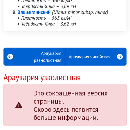
• Плотность – 560 кг/м³
• Твёрдость Янка – 3,69 кН
Вяз английский
(Ulmus minor subsp. minor)
• Плотность – 565 кг/м³
• Твёрдость Янка – 3,62 кН
Араукария
Араукария чилийская
разнолистная
Араукария узколистная
Это сокращённая версия
страницы.
Скоро здесь появится
больше информации.