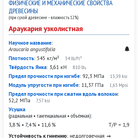
ФИЗИЧЕСКИЕ И МЕХАНИЧЕСКИЕ СВОЙСТВА
ДРЕВЕСИНЫ
(при сухой древесине – влажность 12%)
Араукария узколистная
Научное название
:
Araucaria angustifolia
Плотность
:
545 кг/м³
34 lb/ft³
Твёрдость Янка
:
3,61 кН
810 lb
f
Предел прочности при изгибе
:
92,3 МПа
13,39 ksi
Модуль упругости при изгибе
:
11,37 ГПа
1,65 Mpsi
Предел прочности при сжатии вдоль волокон
:
52,2 МПа
7,57 ksi
Усушка
(радиальная ▪ тангенциальная ▪ объёмная):
3,8 % ▪ 7,4 % ▪ 11,6 %
Т/Р = 1,9
Устойчивость к гниению
:
недолговечная