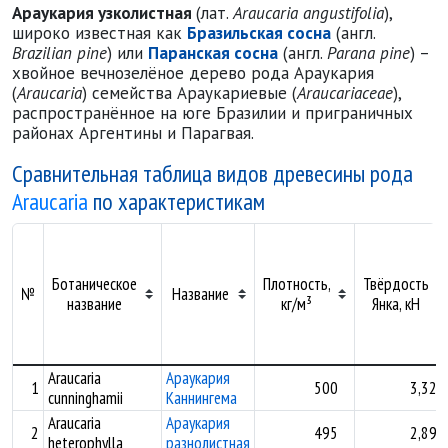
Араукария узколистная
(лат.
Araucaria angustifolia
),
широко известная как
Бразильская сосна
(англ.
Brazilian pine
) или
Паранская сосна
(англ.
Parana pine
) –
хвойное вечнозелёное дерево рода Араукария
(
Araucaria
) семейства Араукариевые (
Araucariaceae
),
распространённое на юге Бразилии и приграничных
районах Аргентины и Парагвая.
Сравнительная таблица видов древесины рода
Araucaria
по характеристикам
Ботаническое
Плотность,
Твёрдость
№
Название
название
кг/м³
Янка, кН
Araucaria
Араукария
1
500
3,32
cunninghamii
Каннингема
Araucaria
Араукария
2
495
2,89
heterophylla
разнолистная