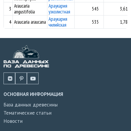
Araucaria
Араукария
3
545
3,61
angustifolia
узколистная
Араукария
4
Araucaria araucana
535
1,78
чилийская
ОСНОВНАЯ ИНФОРМАЦИЯ
База данных древесины
Тематические статьи
Новости