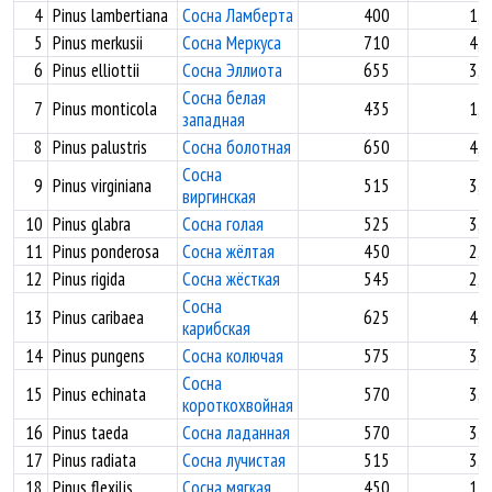
4
Pinus lambertiana
Сосна Ламберта
400
1,6
5
Pinus merkusii
Сосна Меркуса
710
4,2
6
Pinus elliottii
Сосна Эллиота
655
3,3
Сосна белая
7
Pinus monticola
435
1,8
западная
8
Pinus palustris
Сосна болотная
650
4,1
Сосна
9
Pinus virginiana
515
3,2
виргинская
10
Pinus glabra
Сосна голая
525
3,1
11
Pinus ponderosa
Сосна жёлтая
450
2,0
12
Pinus rigida
Сосна жёсткая
545
2,7
Сосна
13
Pinus caribaea
625
4,9
карибская
14
Pinus pungens
Сосна колючая
575
3,2
Сосна
15
Pinus echinata
570
3,0
короткохвойная
16
Pinus taeda
Сосна ладанная
570
3,0
17
Pinus radiata
Сосна лучистая
515
3,1
18
Pinus flexilis
Сосна мягкая
450
1,9