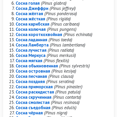
Сосна голая
(Pinus glabra)
Сосна Джеффри
(Pinus jeffreyi)
Сосна жёлтая
(Pinus ponderosa)
Сосна жёсткая
(Pinus rigida)
Сосна карибская
(Pinus caribaea)
Сосна колючая
(Pinus pungens)
Сосна короткохвойная
(Pinus echinata)
Сосна ладанная
(Pinus taeda)
Сосна Ламберта
(Pinus lambertiana)
Сосна лучистая
(Pinus radiata)
Сосна Меркуса
(Pinus merkusii)
Сосна мягкая
(Pinus flexilis)
Сосна обыкновенная
(Pinus sylvestris)
Сосна островная
(Pinus kesiya)
Сосна песчаная
(Pinus clausa)
Сосна поздняя
(Pinus serotina)
Сосна приморская
(Pinus pinaster)
Сосна раскидистая
(Pinus patula)
Сосна скрученная
(Pinus contorta)
Сосна смолистая
(Pinus resinosa)
Сосна съедобная
(Pinus edulis)
Сосна чёрная
(Pinus nigra)