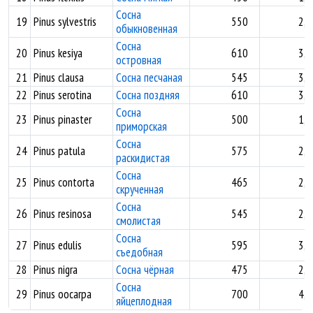
Сосна
19
Pinus sylvestris
550
2,4
обыкновенная
Сосна
20
Pinus kesiya
610
3,0
островная
21
Pinus clausa
Сосна песчаная
545
3,2
22
Pinus serotina
Сосна поздняя
610
3,2
Сосна
23
Pinus pinaster
500
1,7
приморская
Сосна
24
Pinus patula
575
2,4
раскидистая
Сосна
25
Pinus contorta
465
2,1
скрученная
Сосна
26
Pinus resinosa
545
2,4
смолистая
Сосна
27
Pinus edulis
595
3,8
съедобная
28
Pinus nigra
Сосна чёрная
475
2,9
Сосна
29
Pinus oocarpa
700
4,2
яйцеплодная