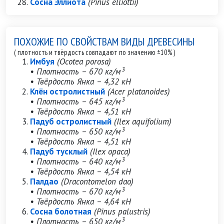
Сосна Эллиота
(Pinus elliottii)
ПОХОЖИЕ ПО СВОЙСТВАМ ВИДЫ ДРЕВЕСИНЫ
( плотность и твёрдость совпадают по значению ±10% )
Имбуя
(Ocotea porosa)
• Плотность – 670 кг/м³
• Твёрдость Янка – 4,32 кН
Клён остролистный
(Acer platanoides)
• Плотность – 645 кг/м³
• Твёрдость Янка – 4,51 кН
Падуб остролистный
(Ilex aquifolium)
• Плотность – 650 кг/м³
• Твёрдость Янка – 4,51 кН
Падуб тусклый
(Ilex opaca)
• Плотность – 640 кг/м³
• Твёрдость Янка – 4,54 кН
Палдао
(Dracontomelon dao)
• Плотность – 670 кг/м³
• Твёрдость Янка – 4,64 кН
Сосна болотная
(Pinus palustris)
• Плотность – 650 кг/м³