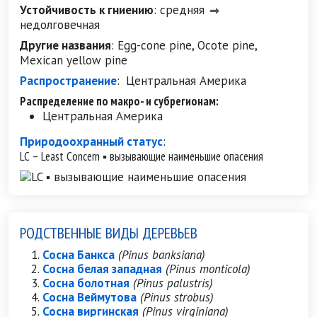
Устойчивость к гниению
:
средняя
недолговечная
Другие названия
:
Egg-cone pine, Ocote pine,
Mexican yellow pine
Распространение
:
Центральная Америка
Распределение по макро- и субрегионам:
Центральная Америка
Природоохранный статус
:
LC – Least Concern ▪ вызывающие наименьшие опасения
РОДСТВЕННЫЕ ВИДЫ ДЕРЕВЬЕВ
Сосна Банкса
(Pinus banksiana)
Сосна белая западная
(Pinus monticola)
Сосна болотная
(Pinus palustris)
Сосна Веймутова
(Pinus strobus)
Сосна виргинская
(Pinus virginiana)