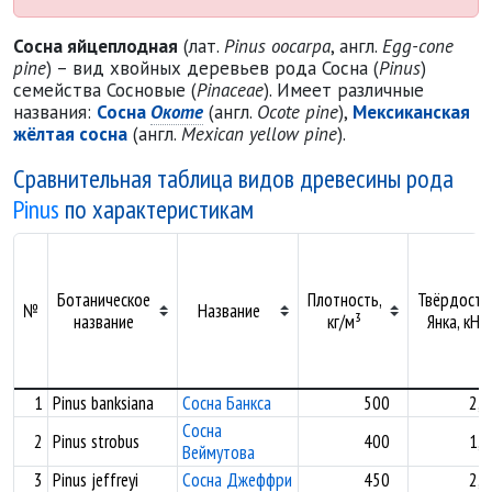
Сосна яйцеплодная
(лат.
Pinus oocarpa
, англ.
Egg-cone
pine
) – вид хвойных деревьев рода Сосна (
Pinus
)
семейства Сосновые (
Pinaceae
). Имеет различные
названия:
Сосна
Окоте
(англ.
Ocote pine
),
Мексиканская
жёлтая сосна
(англ.
Mexican yellow pine
).
Сравнительная таблица видов древесины рода
Pinus
по характеристикам
Ботаническое
Плотность,
Твёрдость
№
Название
название
кг/м³
Янка, кН
1
Pinus banksiana
Сосна Банкса
500
2,5
Сосна
2
Pinus strobus
400
1,6
Веймутова
3
Pinus jeffreyi
Сосна Джеффри
450
2,2