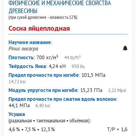
ФИЗИЧЕСКИЕ И МЕХАНИЧЕСКИЕ СВОЙСТВА
ДРЕВЕСИНЫ
(при сухой древесине – влажность 12%)
Сосна яйцеплодная
Научное название
:
Pinus oocarpa
Плотность
:
700 кг/м³
44 lb/ft³
Твёрдость Янка
:
4,24 кН
950 lb
f
Предел прочности при изгибе
:
101,5 МПа
14,72 ksi
Модуль упругости при изгибе
:
15,23 ГПа
2,21 Mpsi
Предел прочности при сжатии вдоль волокон
:
44,1 МПа
6,40 ksi
Усушка
(радиальная ▪ тангенциальная ▪ объёмная):
4,6 % ▪ 7,5 % ▪ 12,3 %
Т/Р = 1,6