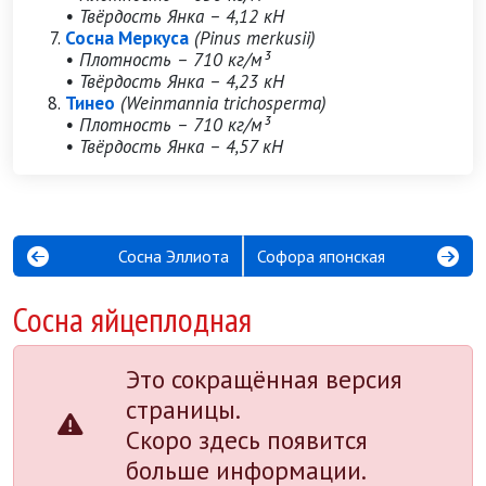
• Твёрдость Янка – 4,12 кН
Сосна Меркуса
(Pinus merkusii)
• Плотность – 710 кг/м³
• Твёрдость Янка – 4,23 кН
Тинео
(Weinmannia trichosperma)
• Плотность – 710 кг/м³
• Твёрдость Янка – 4,57 кН
Сосна Эллиота
Софора японская
Сосна яйцеплодная
Это сокращённая версия
страницы.
Скоро здесь появится
больше информации.