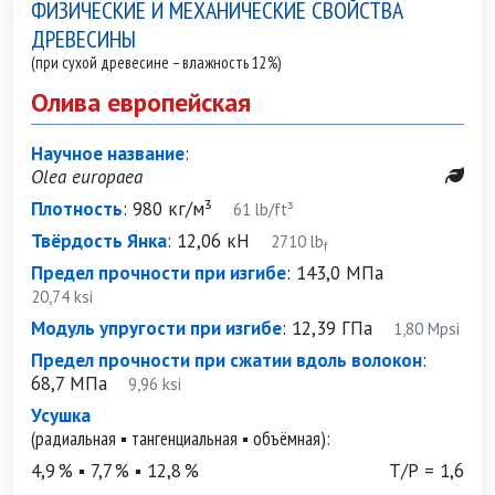
ФИЗИЧЕСКИЕ И МЕХАНИЧЕСКИЕ СВОЙСТВА
ДРЕВЕСИНЫ
(при сухой древесине – влажность 12%)
Олива европейская
Научное название
:
Olea europaea
Плотность
:
980 кг/м³
61 lb/ft³
Твёрдость Янка
:
12,06 кН
2710 lb
f
Предел прочности при изгибе
:
143,0 МПа
20,74 ksi
Модуль упругости при изгибе
:
12,39 ГПа
1,80 Mpsi
Предел прочности при сжатии вдоль волокон
:
68,7 МПа
9,96 ksi
Усушка
(радиальная ▪ тангенциальная ▪ объёмная):
4,9 % ▪ 7,7 % ▪ 12,8 %
Т/Р = 1,6