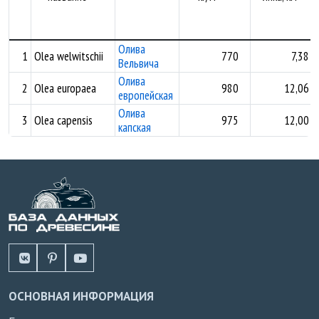
Олива
1
Olea welwitschii
770
7,38
Вельвича
Олива
2
Olea europaea
980
12,06
европейская
Олива
3
Olea capensis
975
12,00
капская
ОСНОВНАЯ ИНФОРМАЦИЯ