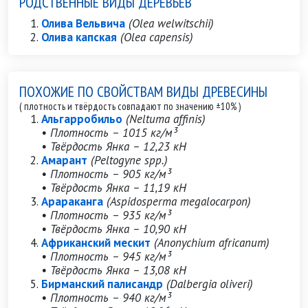
РОДСТВЕННЫЕ ВИДЫ ДЕРЕВЬЕВ
Олива Вельвича
(Olea welwitschii)
Олива капская
(Olea capensis)
ПОХОЖИЕ ПО СВОЙСТВАМ ВИДЫ ДРЕВЕСИНЫ
( плотность и твёрдость совпадают по значению ±10% )
Альгарробильо
(Neltuma affinis)
• Плотность – 1015 кг/м³
• Твёрдость Янка – 12,23 кН
Амарант
(Peltogyne spp.)
• Плотность – 905 кг/м³
• Твёрдость Янка – 11,19 кН
Арараканга
(Aspidosperma megalocarpon)
• Плотность – 935 кг/м³
• Твёрдость Янка – 10,90 кН
Африканский мескит
(Anonychium africanum)
• Плотность – 945 кг/м³
• Твёрдость Янка – 13,08 кН
Бирманский палисандр
(Dalbergia oliveri)
• Плотность – 940 кг/м³