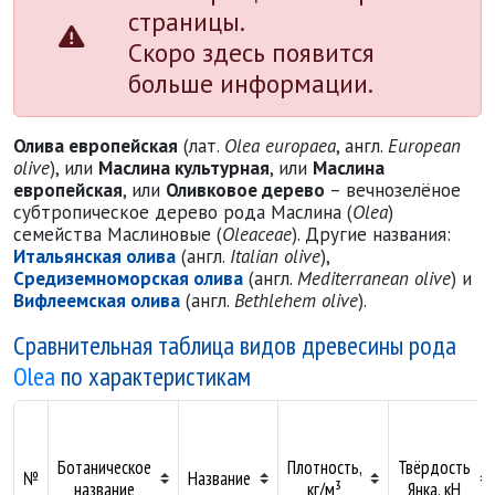
страницы.
Скоро здесь появится
больше информации.
Олива европейская
(лат.
Olea europaea
, англ.
European
olive
), или
Маслина культурная
, или
Маслина
европейская
, или
Оливковое дерево
– вечнозелёное
субтропическое дерево рода Маслина (
Olea
)
семейства Маслиновые (
Oleaceae
). Другие названия:
Итальянская олива
(англ.
Italian olive
),
Средиземноморская олива
(англ.
Mediterranean olive
) и
Вифлеемская олива
(англ.
Bethlehem olive
).
Сравнительная таблица видов древесины рода
Olea
по характеристикам
Ботаническое
Плотность,
Твёрдость
№
Название
название
кг/м³
Янка, кН