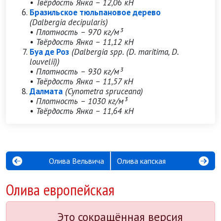
• Твёрдость Янка – 12,06 кН
Бразильское тюльпановое дерево
(Dalbergia decipularis)
• Плотность – 970 кг/м³
• Твёрдость Янка – 11,12 кН
Буа де Роз
(Dalbergia spp. (D. maritima, D.
louvelii))
• Плотность – 930 кг/м³
• Твёрдость Янка – 11,57 кН
Далмата
(Cynometra spruceana)
• Плотность – 1030 кг/м³
• Твёрдость Янка – 11,64 кН
Олива Вельвича
Олива капская
Олива европейская
Это сокращённая версия