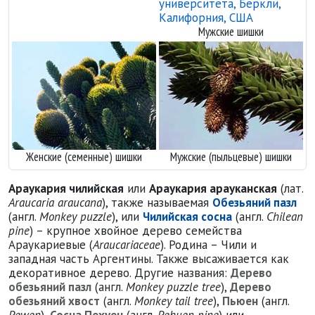
Мужские шишки
Женские (семенные) шишки
Мужские (пыльцевые) шишки
Араукария чилийская
или
Араукария арауканская
(лат.
Araucaria araucana
), также называемая
Обезьяний пазл
(англ.
Monkey puzzle
), или
Чилийская сосна
(англ.
Chilean
pine
) – крупное хвойное дерево семейства
Араукариевые (
Araucariaceae
). Родина – Чили и
западная часть Аргентины. Также высаживается как
декоративное дерево. Другие названия:
Дерево
обезьяний пазл
(англ.
Monkey puzzle tree
),
Дерево
обезьяний хвост
(англ.
Monkey tail tree
),
Пьюен
(англ.
Pewen
),
Сосна Пехуен
(англ.
Pehuen pine
) или