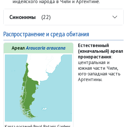
индейского народа в Чили и Аргентине.
Синонимы
(22)
Распространение и среда обитания
Естественный
Ареал
Araucaria araucana
(изначальный) ареал
произ
­рас
­тания
:
центральная и
южная части Чили,
юго-западная часть
Аргентины.
Карта растений Royal Botanic Gardens