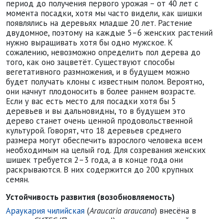
период до получения первого урожая – от 40 лет с
момента посадки, хотя мы часто видели, как шишки
появлялись на деревьях младше 20 лет. Растение
двудомное, поэтому на каждые 5–6 женских растений
нужно выращивать хотя бы одно мужское. К
сожалению, невозможно определить пол дерева до
того, как оно зацветёт. Существуют способы
вегетативного размножения, и в будущем можно
будет получать клоны с известным полом. Вероятно,
они начнут плодоносить в более раннем возрасте.
Если у вас есть место для посадки хотя бы 5
деревьев и вы дальновидны, то в будущем это
дерево станет очень ценной продовольственной
культурой. Говорят, что 18 деревьев среднего
размера могут обеспечить взрослого человека всем
необходимым на целый год. Для созревания женских
шишек требуется 2–3 года, а в конце года они
раскрываются. В них содержится до 200 крупных
семян.
Устойчивость развития (возобновляемость)
Араукария чилийская
(
Araucaria araucana
) внесёна в