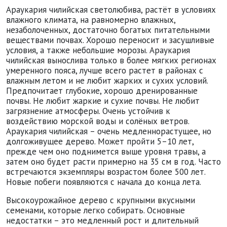
Араукария чилийская светолюбива, растёт в условиях
влажного климата, на равномерно влажных,
незаболоченных, достаточно богатых питательными
веществами почвах. Хорошо переносит и засушливые
условия, а также небольшие морозы. Араукария
чилийская вынослива только в более мягких регионах
умеренного пояса, лучше всего растет в районах с
влажным летом и не любит жарких и сухих условий.
Предпочитает глубокие, хорошо дренированные
почвы. Не любит жаркие и сухие почвы. Не любит
загрязнение атмосферы. Очень устойчив к
воздействию морской воды и солёных ветров.
Араукария чилийская – очень медленнорастущее, но
долгоживущее дерево. Может пройти 5–10 лет,
прежде чем оно поднимется выше уровня травы, а
затем оно будет расти примерно на 35 см в год. Часто
встречаются экземпляры возрастом более 500 лет.
Новые побеги появляются с начала до конца лета.
Высокоурожайное дерево с крупными вкусными
семенами, которые легко собирать. Основные
недостатки – это медленный рост и длительный