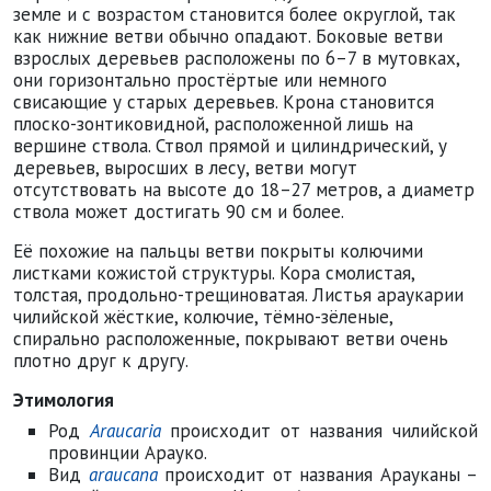
земле и с возрастом становится более округлой, так
как нижние ветви обычно опадают. Боковые ветви
взрослых деревьев расположены по 6–7 в мутовках,
они горизонтально простёртые или немного
свисающие у старых деревьев. Крона становится
плоско-зонтиковидной, расположенной лишь на
вершине ствола. Ствол прямой и цилиндрический, у
деревьев, выросших в лесу, ветви могут
отсутствовать на высоте до 18–27 метров, а диаметр
ствола может достигать 90 см и более.
Её похожие на пальцы ветви покрыты колючими
листками кожистой структуры. Кора смолистая,
толстая, продольно-трещиноватая. Листья араукарии
чилийской жёсткие, колючие, тёмно-зёленые,
спирально расположенные, покрывают ветви очень
плотно друг к другу.
Этимология
Род
Araucaria
происходит от названия чилийской
провинции Арауко.
Вид
araucana
происходит от названия Арауканы –