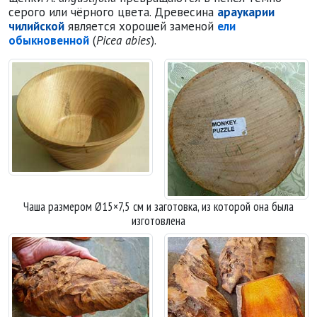
серого или чёрного цвета. Древесина
араукарии
чилийской
является хорошей заменой
ели
обыкновенной
(
Picea abies
).
Чаша выточена из араукарии чилийской
Заготовка, из которой была выточ
Чаша размером Ø15×7,5 см и заготовка, из которой она была
изготовлена