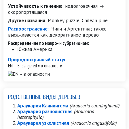
Устойчивость к гниению
:
недолговечная
скоропортящаяся
Другие названия
:
Monkey puzzle, Chilean pine
Распространение
:
Чили и Аргентина; также
высаживается как декоративное дерево
Распределение по макро- и субрегионам:
Южная Америка
Природоохранный статус
:
EN – Endangered ▪ в опасности
РОДСТВЕННЫЕ ВИДЫ ДЕРЕВЬЕВ
Араукария Каннингема
(Araucaria cunninghamii)
Араукария разнолистная
(Araucaria
heterophylla)
Араукария узколистная
(Araucaria angustifolia)