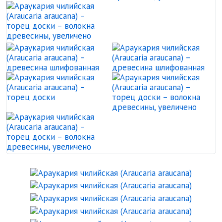
Араукария чилийская (Araucar
Араукария чилийская (Araucar
А
Араукария чилийская (Araucar
А
Араукария чилийская (Araucar
Араукари
Араукари
Араукари
Араукари