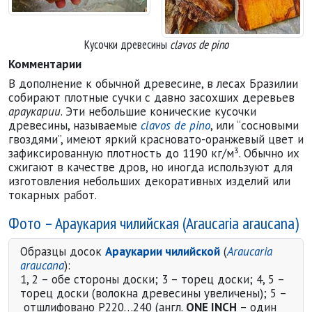
Clavos de pino
Clavos de pino
Кусочки древесины
clavos de pino
Комментарии
В дополнение к обычной древесине, в лесах Бразилии
собирают плотные сучки с давно засохших деревьев
араукарии
. Эти небольшие конические кусочки
древесины, называемые
clavos de pino
, или “сосновыми
гвоздями”, имеют яркий красновато-оранжевый цвет и
зафиксированную плотность до 1190 кг/м³. Обычно их
сжигают в качестве дров, но иногда используют для
изготовления небольших декоративных изделий или
токарных работ.
Фото – Араукария чилийская (Araucaria araucana)
Образцы досок
Араукарии чилийской
(
Araucaria
araucana
):
1, 2 – обе стороны доски; 3 – торец доски; 4, 5 –
торец доски (волокна древесины увеличены); 5 –
отшлифовано P220…240 (англ.
ONE INCH
– один