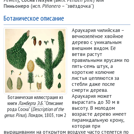
Пиньонеро
(исп.
Piñonero
– “звёздочка”)
Ботаническое описание
Араукария чилийская –
вечнозелёное хвойное
дерево с уникальным
внешним видом. Её
ветви растут
правильными ярусами по
пять-семь штук, а
короткие колючие
листья цепляются за
стебли даже после
смерти дерева.
Араукария может
Ботаническая иллюстрация из
вырастать до 30 м в
книги
Ламберта Э.Б.
“Описание
высоту. В молодом
рода Сосна” (
Description of the
возрасте дерево имеет
genus Pinus
). Лондон, 1803, том 2
пирамидальную крону,
которая при
выращивании на открытом воздухе часто стелется по