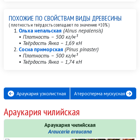
ПОХОЖИЕ ПО СВОЙСТВАМ ВИДЫ ДРЕВЕСИНЫ
( плотность и твёрдость совпадают по значению ±10% )
Ольха непальская
(Alnus nepalensis)
• Плотность – 500 кг/м³
• Твёрдость Янка – 1,69 кН
Сосна приморская
(Pinus pinaster)
• Плотность – 500 кг/м³
• Твёрдость Янка – 1,74 кН
Араукария узколистная
Атеросперма мускусная
Араукария чилийская
Араукария чилийская
Araucaria araucana