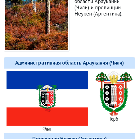
области Араукании
(Чили) и провинции
Неукен (Аргентина).
Административная область Араукания (Чили)
Герб
Флаг
Провинция Неукен (Аргентина)