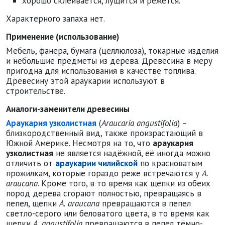
хорошо склеивается, лущится и режется.
Характерного запаха нет.
Применение (использование)
Мебель, фанера, бумага (целлюлоза), токарные изделия
и небольшие предметы из дерева. Древесина в меру
пригодна для использования в качестве топлива.
Древесину этой араукарии используют в
строительстве.
Аналоги-заменители древесины
Араукария узколистная
(
Araucaria angustifolia
) –
близкородственный вид, также произрастающий в
Южной Америке. Несмотря на то, что
араукария
узколистная
не является надёжной, её иногда можно
отличить от
араукарии чилийской
по красноватым
прожилкам, которые гораздо реже встречаются у
A.
araucana
. Кроме того, в то время как щепки из обеих
пород дерева сгорают полностью, превращаясь в
пепел, щепки
A. araucana
превращаются в пепел
светло-серого или беловатого цвета, в то время как
щепки
A. angustifolia
превращаются в пепел тёмно-