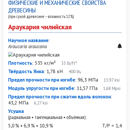
ФИЗИЧЕСКИЕ И МЕХАНИЧЕСКИЕ СВОЙСТВА
ДРЕВЕСИНЫ
(при сухой древесине – влажность 12%)
Араукария чилийская
Научное название
:
Araucaria araucana
Плотность
:
535 кг/м³
33 lb/ft³
Твёрдость Янка
:
1,78 кН
400 lb
f
Предел прочности при изгибе
:
96,3 МПа
13,97 ksi
Модуль упругости при изгибе
:
11,57 ГПа
1,68 Mpsi
Предел прочности при сжатии вдоль волокон
:
43,2 МПа
6,27 ksi
Усушка
(радиальная ▪ тангенциальная ▪ объёмная):
5,0 % ▪ 6,9 % ▪ 10,9 %
Т/Р = 1,4