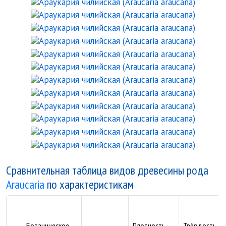
Араукари
Араукари
Араукари
Араукари
Араукари
Араукари
Араукари
Араукари
Араукари
Араукари
Араукари
Араукари
Сравнительная таблица видов древесины рода
Araucaria
по характеристикам
Ботаническое
Плотность,
Твёрдость