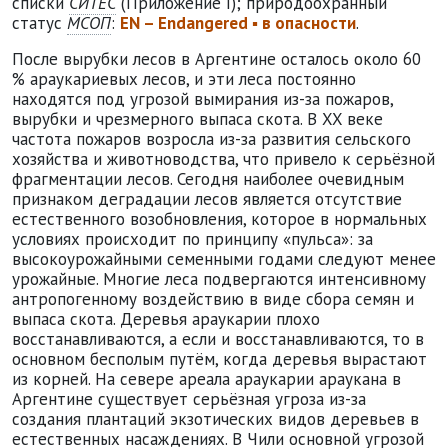
списки
СИТЕС
(Приложение I); природоохранный
статус
МСОП
:
EN – Endangered ▪ в опасности
.
После вырубки лесов в Аргентине осталось около 60
% араукариевых лесов, и эти леса постоянно
находятся под угрозой вымирания из-за пожаров,
вырубки и чрезмерного выпаса скота. В XX веке
частота пожаров возросла из-за развития сельского
хозяйства и животноводства, что привело к серьёзной
фрагментации лесов. Сегодня наиболее очевидным
признаком деградации лесов является отсутствие
естественного возобновления, которое в нормальных
условиях происходит по принципу «пульса»: за
высокоурожайными семенными годами следуют менее
урожайные. Многие леса подвергаются интенсивному
антропогенному воздействию в виде сбора семян и
выпаса скота. Деревья араукарии плохо
восстанавливаются, а если и восстанавливаются, то в
основном бесполым путём, когда деревья вырастают
из корней. На севере ареала араукарии араукана в
Аргентине существует серьёзная угроза из-за
создания плантаций экзотических видов деревьев в
естественных насаждениях. В Чили основной угрозой