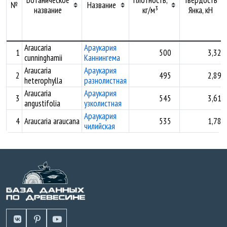
№
Название
название
кг/м³
Янка, кН
Araucaria
Араукария
1
500
3,32
cunninghamii
Каннингема
Araucaria
Араукария
2
495
2,89
heterophylla
разнолистная
Araucaria
Араукария
3
545
3,61
angustifolia
узколистная
Араукария
4
Araucaria araucana
535
1,78
чилийская