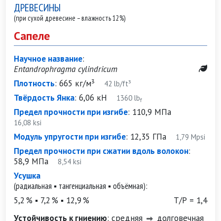
ДРЕВЕСИНЫ
(при сухой древесине – влажность 12%)
Сапеле
Научное название
:
Entandrophragma cylindricum
Плотность
:
665 кг/м³
42 lb/ft³
Твёрдость Янка
:
6,06 кН
1360 lb
f
Предел прочности при изгибе
:
110,9 МПа
16,08 ksi
Модуль упругости при изгибе
:
12,35 ГПа
1,79 Mpsi
Предел прочности при сжатии вдоль волокон
:
58,9 МПа
8,54 ksi
Усушка
(радиальная ▪ тангенциальная ▪ объёмная):
5,2 % ▪ 7,2 % ▪ 12,9 %
Т/Р = 1,4
Устойчивость к гниению
:
средняя
долговечная