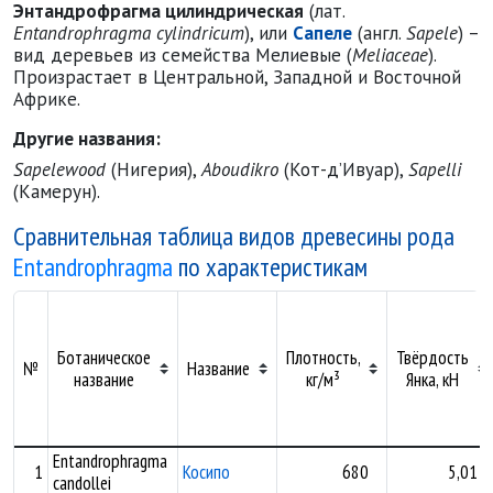
Энтандрофрагма цилиндрическая
(лат.
Entandrophragma cylindricum
), или
Сапеле
(англ.
Sapele
) –
вид деревьев из семейства Мелиевые (
Meliaceae
).
Произрастает в Центральной, Западной и Восточной
Африке.
Другие названия:
Sapelewood
(Нигерия),
Aboudikro
(Кот-д’Ивуар),
Sapelli
(Камерун).
Сравнительная таблица видов древесины рода
Entandrophragma
по характеристикам
Ботаническое
Плотность,
Твёрдость
№
Название
название
кг/м³
Янка, кН
Entandrophragma
1
Косипо
680
5,01
candollei