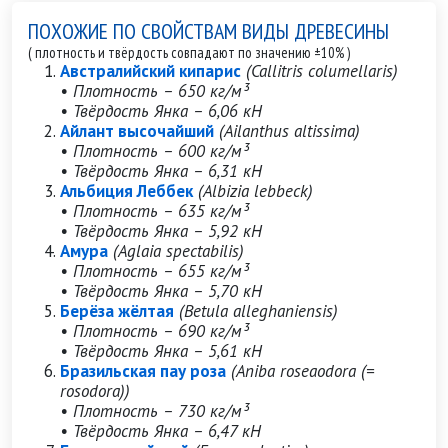
ПОХОЖИЕ ПО СВОЙСТВАМ ВИДЫ ДРЕВЕСИНЫ
( плотность и твёрдость совпадают по значению ±10% )
Австралийский кипарис
(Callitris columellaris)
• Плотность – 650 кг/м³
• Твёрдость Янка – 6,06 кН
Айлант высочайший
(Ailanthus altissima)
• Плотность – 600 кг/м³
• Твёрдость Янка – 6,31 кН
Альбиция Леббек
(Albizia lebbeck)
• Плотность – 635 кг/м³
• Твёрдость Янка – 5,92 кН
Амура
(Aglaia spectabilis)
• Плотность – 655 кг/м³
• Твёрдость Янка – 5,70 кН
Берёза жёлтая
(Betula alleghaniensis)
• Плотность – 690 кг/м³
• Твёрдость Янка – 5,61 кН
Бразильская пау роза
(Aniba roseaodora (=
rosodora))
• Плотность – 730 кг/м³
• Твёрдость Янка – 6,47 кН