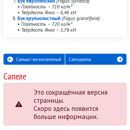
Бук европейский
(Fagus sylvatica)
• Плотность – 710 кг/м³
• Твёрдость Янка – 6,46 кН
Бук крупнолистный
(Fagus grandifolia)
• Плотность – 720 кг/м³
• Твёрдость Янка – 5,78 кН
Самшит вечнозелёный
Саподилла
Сапеле
Это сокращённая версия
страницы.
Скоро здесь появится
больше информации.