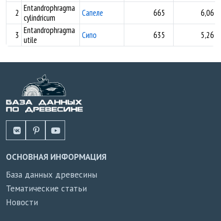
Entandrophragma
2
Сапеле
665
6,06
cylindricum
Entandrophragma
3
Сипо
635
5,26
utile
ОСНОВНАЯ ИНФОРМАЦИЯ
База данных древесины
Тематические статьи
Новости