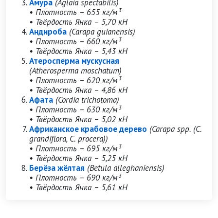
Амура
(Aglaia spectabilis)
• Плотность – 655 кг/м³
• Твёрдость Янка – 5,70 кН
Андироба
(Carapa guianensis)
• Плотность – 660 кг/м³
• Твёрдость Янка – 5,43 кН
Атеросперма мускусная
(Atherosperma moschatum)
• Плотность – 620 кг/м³
• Твёрдость Янка – 4,86 кН
Афата
(Cordia trichotoma)
• Плотность – 630 кг/м³
• Твёрдость Янка – 5,02 кН
Африканское крабовое дерево
(Carapa spp. (C.
grandiflora, C. procera))
• Плотность – 695 кг/м³
• Твёрдость Янка – 5,25 кН
Берёза жёлтая
(Betula alleghaniensis)
• Плотность – 690 кг/м³
• Твёрдость Янка – 5,61 кН