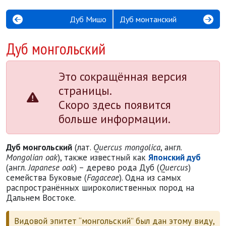
Дуб Мишо
Дуб монтанский
Дуб монгольский
Это сокращённая версия
страницы.
Скоро здесь появится
больше информации.
Дуб монгольский
(лат.
Quercus mongolica
, англ.
Mongolian oak
), также известный как
Японский дуб
(англ.
Japanese oak
) – дерево рода Дуб (
Quercus
)
семейства Буковые (
Fagaceae
). Одна из самых
распространённых широколиственных пород на
Дальнем Востоке.
Видовой эпитет “монгольский” был дан этому виду,