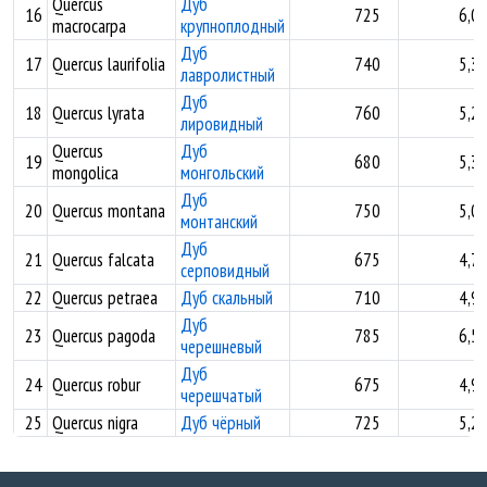
Quercus
Дуб
16
725
6,0
macrocarpa
крупноплодный
Дуб
17
Quercus laurifolia
740
5,3
лавролистный
Дуб
18
Quercus lyrata
760
5,2
лировидный
Quercus
Дуб
19
680
5,3
mongolica
монгольский
Дуб
20
Quercus montana
750
5,0
монтанский
Дуб
21
Quercus falcata
675
4,7
серповидный
22
Quercus petraea
Дуб скальный
710
4,9
Дуб
23
Quercus pagoda
785
6,5
черешневый
Дуб
24
Quercus robur
675
4,9
черешчатый
25
Quercus nigra
Дуб чёрный
725
5,2