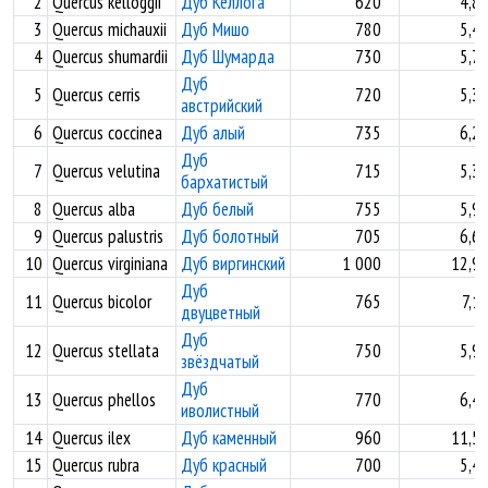
2
Quercus kelloggii
Дуб Келлога
620
4,8
3
Quercus michauxii
Дуб Мишо
780
5,4
4
Quercus shumardii
Дуб Шумарда
730
5,7
Дуб
5
Quercus cerris
720
5,3
австрийский
6
Quercus coccinea
Дуб алый
735
6,2
Дуб
7
Quercus velutina
715
5,3
бархатистый
8
Quercus alba
Дуб белый
755
5,9
9
Quercus palustris
Дуб болотный
705
6,6
10
Quercus virginiana
Дуб виргинский
1 000
12,9
Дуб
11
Quercus bicolor
765
7,1
двуцветный
Дуб
12
Quercus stellata
750
5,9
звёздчатый
Дуб
13
Quercus phellos
770
6,4
иволистный
14
Quercus ilex
Дуб каменный
960
11,5
15
Quercus rubra
Дуб красный
700
5,4