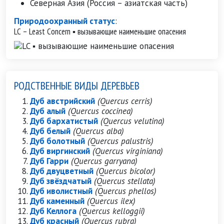
Северная Азия (Россия – азиатская часть)
Природоохранный статус
:
LC – Least Concern ▪ вызывающие наименьшие опасения
РОДСТВЕННЫЕ ВИДЫ ДЕРЕВЬЕВ
Дуб австрийский
(Quercus cerris)
Дуб алый
(Quercus coccinea)
Дуб бархатистый
(Quercus velutina)
Дуб белый
(Quercus alba)
Дуб болотный
(Quercus palustris)
Дуб виргинский
(Quercus virginiana)
Дуб Гарри
(Quercus garryana)
Дуб двуцветный
(Quercus bicolor)
Дуб звёздчатый
(Quercus stellata)
Дуб иволистный
(Quercus phellos)
Дуб каменный
(Quercus ilex)
Дуб Келлога
(Quercus kelloggii)
Дуб красный
(Quercus rubra)