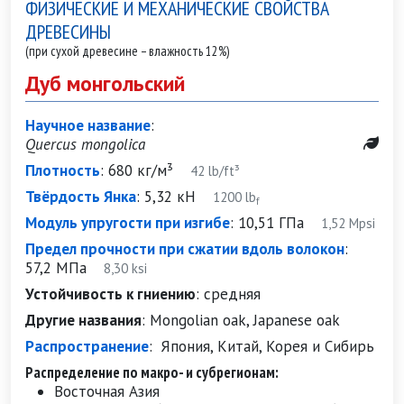
ФИЗИЧЕСКИЕ И МЕХАНИЧЕСКИЕ СВОЙСТВА
ДРЕВЕСИНЫ
(при сухой древесине – влажность 12%)
Дуб монгольский
Научное название
:
Quercus mongolica
Плотность
:
680 кг/м³
42 lb/ft³
Твёрдость Янка
:
5,32 кН
1200 lb
f
Модуль упругости при изгибе
:
10,51 ГПа
1,52 Mpsi
Предел прочности при сжатии вдоль волокон
:
57,2 МПа
8,30 ksi
Устойчивость к гниению
:
средняя
Другие названия
:
Mongolian oak, Japanese oak
Распространение
:
Япония, Китай, Корея и Сибирь
Распределение по макро- и субрегионам:
Восточная Азия