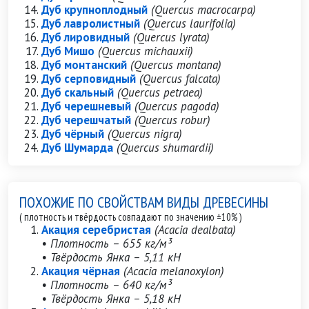
Дуб крупноплодный
(Quercus macrocarpa)
Дуб лавролистный
(Quercus laurifolia)
Дуб лировидный
(Quercus lyrata)
Дуб Мишо
(Quercus michauxii)
Дуб монтанский
(Quercus montana)
Дуб серповидный
(Quercus falcata)
Дуб скальный
(Quercus petraea)
Дуб черешневый
(Quercus pagoda)
Дуб черешчатый
(Quercus robur)
Дуб чёрный
(Quercus nigra)
Дуб Шумарда
(Quercus shumardii)
ПОХОЖИЕ ПО СВОЙСТВАМ ВИДЫ ДРЕВЕСИНЫ
( плотность и твёрдость совпадают по значению ±10% )
Акация серебристая
(Acacia dealbata)
• Плотность – 655 кг/м³
• Твёрдость Янка – 5,11 кН
Акация чёрная
(Acacia melanoxylon)
• Плотность – 640 кг/м³
• Твёрдость Янка – 5,18 кН