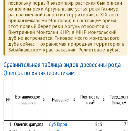
поскольку первый экземпляр растения был описан
из долины реки Аргунь выше устья реки Газимур,
расположенной напротив территории, в XIX веке
принадлежавшей Монголии; в настоящее время
этот правый берег реки Аргунь относится к
Внутренней Монголии КНР; в МНР монгольский
дуб не встречается. Типовое место монгольского
дуба сейчас – охраняемая природная территория в
Забайкальском крае: заказник “Реликтовые дубы”.
Сравнительная таблица видов древесины рода
Quercus
по характеристикам
Ботаническое
Плотность,
Твёрдость
№
Название
название
кг/м³
Янка, кН
1
Quercus garryana
Дуб Гарри
815
7,3