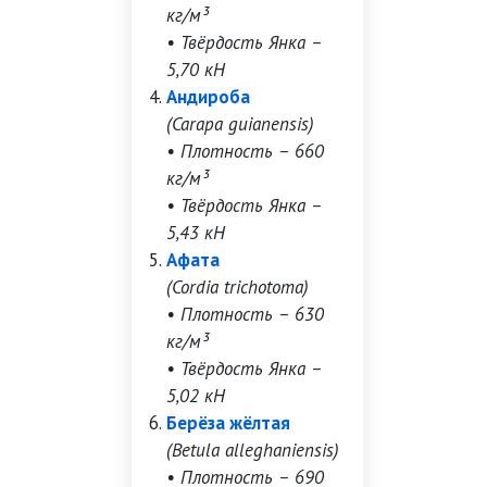
кг/м³
• Твёрдость Янка –
5,70 кН
Андироба
(Carapa guianensis)
• Плотность – 660
кг/м³
• Твёрдость Янка –
5,43 кН
Афата
(Cordia trichotoma)
• Плотность – 630
кг/м³
• Твёрдость Янка –
5,02 кН
Берёза жёлтая
(Betula alleghaniensis)
• Плотность – 690