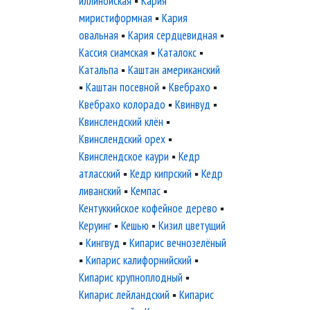
иллинойская
▪
Кария
миристиформная
▪
Кария
овальная
▪
Кария сердцевидная
▪
Кассия сиамская
▪
Каталокс
▪
Катальпа
▪
Каштан американский
▪
Каштан посевной
▪
Квебрахо
▪
Квебрахо колорадо
▪
Квинвуд
▪
Квинслендский клён
▪
Квинслендский орех
▪
Квинслендское каури
▪
Кедр
атласский
▪
Кедр кипрский
▪
Кедр
ливанский
▪
Кемпас
▪
Кентуккийское кофейное дерево
▪
Керуинг
▪
Кешью
▪
Кизил цветущий
▪
Кингвуд
▪
Кипарис вечнозелёный
▪
Кипарис калифорнийский
▪
Кипарис крупноплодный
▪
Кипарис лейландский
▪
Кипарис