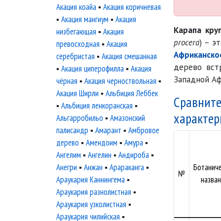
Акация коайа
▪
Акация коричневая
▪
Акация мангиум
▪
Акация
Карапа кру
низбегающая
▪
Акация
procera
) – э
превосходная
▪
Акация
Африканско
серебристая
▪
Акация смешанная
дерево вст
▪
Акация циперофилла
▪
Акация
Западной Аф
чёрная
▪
Акация черноствольная
▪
Акация Ширли
▪
Альбиция Леббек
Сравните
▪
Альбиция ленкоранская
▪
характер
Альгарробильо
▪
Амазонский
палисандр
▪
Амарант
▪
Амбровое
дерево
▪
Амендоим
▪
Амура
▪
Ангелим
▪
Ангелин
▪
Андироба
▪
Анегри
▪
Анжан
▪
Арараканга
▪
Ботанич
№
Араукария Каннингема
▪
назван
Араукария разнолистная
▪
Араукария узколистная
▪
Араукария чилийская
▪