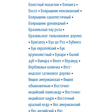
Болотный махагони
▪
Боманга
▪
Боссе
▪
Боярышник мексиканский
▪
Боярышник однопестичный
▪
Боярышник урновидный
▪
Бразильская пау роза
▪
Бразильское тюльпановое дерево
▪
Бригалоу
▪
Буа де Роз
▪
Бубинга
▪
Бук европейский
▪
Бук
крупнолистный
▪
Бунари
▪
Бычий
дуб
▪
Вамара
▪
Венге
▪
Веравуд
▪
Верблюжья колючка
▪
Вест-
индское сатиновое дерево
▪
Вишня американская
▪
Вишня
обыкновенная
▪
Восточно-
индийский палисандр
▪
Восточно-
индийское каури
▪
Восточный
красный кедр
▪
Вяз американский
▪
Вяз английский
▪
Вяз