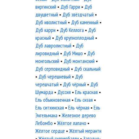
виргинский
▪
Дуб Гарри
▪
Дуб
двуцветный
▪
Дуб звёздчатый
▪
Дуб иволистный
▪
Дуб каменный
▪
Дуб карри
▪
Дуб Келлога
▪
Дуб
красный
▪
Дуб крупноплодный
▪
Дуб лавролистный
▪
Дуб
лировидный
▪
Дуб Мишо
▪
Дуб
монгольский
▪
Дуб монтанский
▪
Дуб серповидный
▪
Дуб скальный
▪
Дуб черешневый
▪
Дуб
черешчатый
▪
Дуб чёрный
▪
Дуб
Шумарда
▪
Дуссия
▪
Ель красная
▪
Ель обыкновенная
▪
Ель сизая
▪
Ель ситхинская
▪
Ель чёрная
▪
Ель
Энгельмана
▪
Железное дерево
Лебомбо
▪
Жёлтое лапачо
▪
Жёлтое сердце
▪
Жёлтый меранти
▪
Жёлтый силвербалли
▪
Западно-