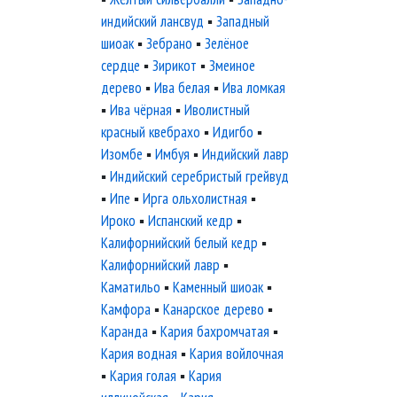
индийский лансвуд
▪
Западный
шиоак
▪
Зебрано
▪
Зелёное
сердце
▪
Зирикот
▪
Змеиное
дерево
▪
Ива белая
▪
Ива ломкая
▪
Ива чёрная
▪
Иволистный
красный квебрахо
▪
Идигбо
▪
Изомбе
▪
Имбуя
▪
Индийский лавр
▪
Индийский серебристый грейвуд
▪
Ипе
▪
Ирга ольхолистная
▪
Ироко
▪
Испанский кедр
▪
Калифорнийский белый кедр
▪
Калифорнийский лавр
▪
Каматильо
▪
Каменный шиоак
▪
Камфора
▪
Канарское дерево
▪
Каранда
▪
Кария бахромчатая
▪
Кария водная
▪
Кария войлочная
▪
Кария голая
▪
Кария