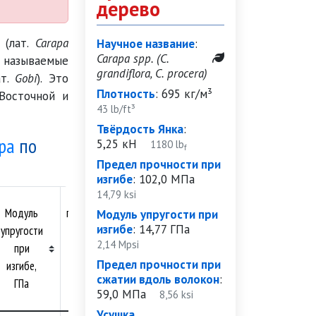
дерево
(лат.
Carapa
Научное название
:
Carapa spp. (C.
е называемые
grandiflora, C. procera)
ат.
Gobi
). Это
Плотность
:
695 кг/м³
Восточной и
43 lb/ft³
Твёрдость Янка
:
pa
по
5,25 кН
1180 lb
f
Предел прочности при
изгибе
:
102,0 МПа
Предел
14,79 ksi
Модуль
прочности
Модуль упругости при
изгибе
:
14,77 ГПа
упругости
при
2,14 Mpsi
при
сжатии
Предел прочности при
изгибе,
вдоль
сжатии вдоль волокон
:
ГПа
волокон,
59,0 МПа
8,56 ksi
МПа
Усушка