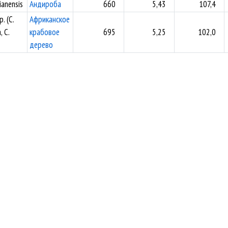
ianensis
Андироба
660
5,43
107,4
. (C.
Африканское
, C.
крабовое
695
5,25
102,0
дерево