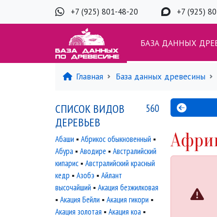
+7 (925) 801-48-20
+7 (925) 8
БАЗА ДАННЫХ ДРЕ
Главная
База данных древесины
СПИСОК ВИДОВ
560
ДЕРЕВЬЕВ
Африк
Абаши
▪
Абрикос обыкновенный
▪
Абура
▪
Аводире
▪
Австралийский
кипарис
▪
Австралийский красный
кедр
▪
Азобэ
▪
Айлант
высочайший
▪
Акация безжилковая
▪
Акация Бейли
▪
Акация гикори
▪
Акация золотая
▪
Акация коа
▪