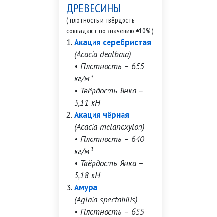
ДРЕВЕСИНЫ
( плотность и твёрдость
совпадают по значению ±10% )
Акация серебристая
(Acacia dealbata)
• Плотность – 655
кг/м³
• Твёрдость Янка –
5,11 кН
Акация чёрная
(Acacia melanoxylon)
• Плотность – 640
кг/м³
• Твёрдость Янка –
5,18 кН
Амура
(Aglaia spectabilis)
• Плотность – 655