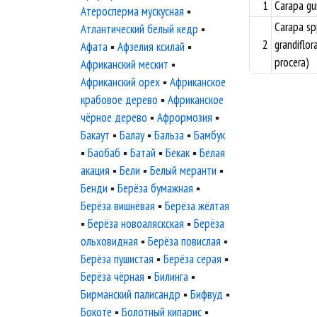
1
Carapa gu
Атеросперма мускусная
▪
Carapa spp
Атлантический белый кедр
▪
2
grandiflora
Афата
▪
Афзелия ксилай
▪
procera)
Африканский мескит
▪
Африканский орех
▪
Африканское
крабовое дерево
▪
Африканское
чёрное дерево
▪
Афрормозия
▪
Бакаут
▪
Балау
▪
Бальза
▪
Бамбук
▪
Баобаб
▪
Батай
▪
Бекак
▪
Белая
акация
▪
Бели
▪
Белый меранти
▪
Бенди
▪
Берёза бумажная
▪
Берёза вишнёвая
▪
Берёза жёлтая
▪
Берёза новоаляскская
▪
Берёза
ольховидная
▪
Берёза повислая
▪
Берёза пушистая
▪
Берёза серая
▪
Берёза чёрная
▪
Билинга
▪
Бирманский палисандр
▪
Бифвуд
▪
Бокоте
▪
Болотный кипарис
▪