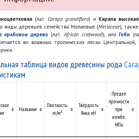
пноцветковая
(лат.
Carapa grandiflora
) и
Карапа высокая
то виды деревьев семейства Мелиевые (
Meliaceae
), такж
е крабовое дерево
(лат.
African crabwood
), или
Гоби
(л
речается во влажных тропических лесах Центральной, 
рики.
льная таблица видов древесины рода
Cara
истикам
Предел
прочности
еское
Плотность,
Твёрдость
Название
при
ие
кг/м³
Янка, кН
изгибе,
МПа