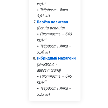
кг/м³
• Твёрдость Янка –
5,61 кН
Берёза повислая
(Betula pendula)
• Плотность – 640
кг/м³
• Твёрдость Янка –
5,36 кН
Гибридный махагони
(Swietenia ×
aubrevilleana)
• Плотность – 645
кг/м³
• Твёрдость Янка –
5,25 кН