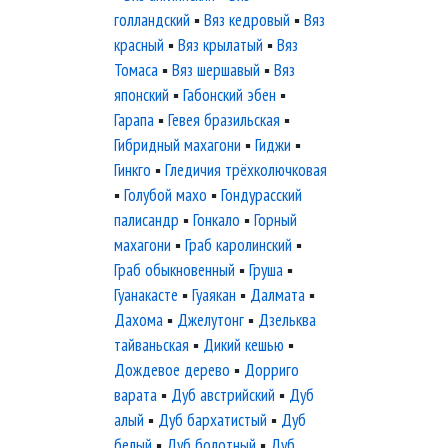
голландский
▪
Вяз кедровый
▪
Вяз
красный
▪
Вяз крылатый
▪
Вяз
Томаса
▪
Вяз шершавый
▪
Вяз
японский
▪
Габонский эбен
▪
Гарапа
▪
Гевея бразильская
▪
Гибридный махагони
▪
Гиджи
▪
Гинкго
▪
Гледичия трёхколючковая
▪
Голубой махо
▪
Гондурасский
палисандр
▪
Гонкало
▪
Горный
махагони
▪
Граб каролинский
▪
Граб обыкновенный
▪
Груша
▪
Гуанакасте
▪
Гуаякан
▪
Далмата
▪
Дахома
▪
Джелутонг
▪
Дзельква
тайваньская
▪
Дикий кешью
▪
Дождевое дерево
▪
Дорриго
варата
▪
Дуб австрийский
▪
Дуб
алый
▪
Дуб бархатистый
▪
Дуб
белый
▪
Дуб болотный
▪
Дуб