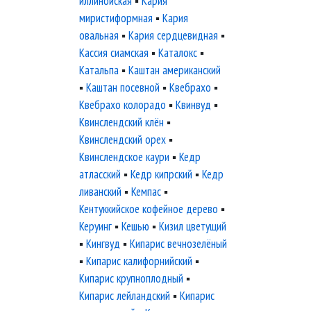
иллинойская
▪
Кария
миристиформная
▪
Кария
овальная
▪
Кария сердцевидная
▪
Кассия сиамская
▪
Каталокс
▪
Катальпа
▪
Каштан американский
▪
Каштан посевной
▪
Квебрахо
▪
Квебрахо колорадо
▪
Квинвуд
▪
Квинслендский клён
▪
Квинслендский орех
▪
Квинслендское каури
▪
Кедр
атласский
▪
Кедр кипрский
▪
Кедр
ливанский
▪
Кемпас
▪
Кентуккийское кофейное дерево
▪
Керуинг
▪
Кешью
▪
Кизил цветущий
▪
Кингвуд
▪
Кипарис вечнозелёный
▪
Кипарис калифорнийский
▪
Кипарис крупноплодный
▪
Кипарис лейландский
▪
Кипарис