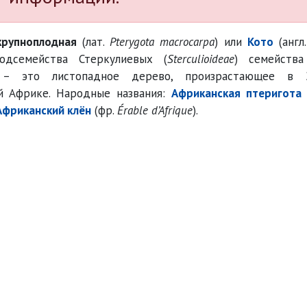
крупноплодная
(лат.
Pterygota macrocarpa
) или
Кото
(англ
одсемейства Стеркулиевых (
Sterculioideae
) семейств
 – это листопадное дерево, произрастающее в 
й Африке. Народные названия:
Африканская птеригота
Африканский клён
(фр.
Érable d’Afrique
).