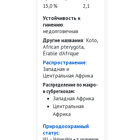
15,0 %
2,1
Устойчивость к
гниению
:
недолговечная
Другие названия
:
Koto,
African pterygota,
Érable d’Afrique
Распространение
:
Западная и
Центральная Африка
Распределение по макро-
и субрегионам:
Западная Африка
Центральная
Африка
Природоохранный
статус
:
VU – Vulnerable ▪ в уязвимом