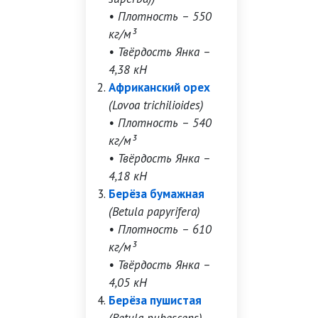
• Плотность – 550
кг/м³
• Твёрдость Янка –
4,38 кН
Африканский орех
(Lovoa trichilioides)
• Плотность – 540
кг/м³
• Твёрдость Янка –
4,18 кН
Берёза бумажная
(Betula papyrifera)
• Плотность – 610
кг/м³
• Твёрдость Янка –
4,05 кН
Берёза пушистая