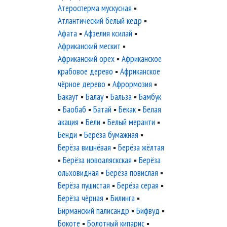
Атеросперма мускусная
▪
Атлантический белый кедр
▪
Афата
▪
Афзелия ксилай
▪
Африканский мескит
▪
Африканский орех
▪
Африканское
крабовое дерево
▪
Африканское
чёрное дерево
▪
Афрормозия
▪
Бакаут
▪
Балау
▪
Бальза
▪
Бамбук
▪
Баобаб
▪
Батай
▪
Бекак
▪
Белая
акация
▪
Бели
▪
Белый меранти
▪
Бенди
▪
Берёза бумажная
▪
Берёза вишнёвая
▪
Берёза жёлтая
▪
Берёза новоаляскская
▪
Берёза
ольховидная
▪
Берёза повислая
▪
Берёза пушистая
▪
Берёза серая
▪
Берёза чёрная
▪
Билинга
▪
Бирманский палисандр
▪
Бифвуд
▪
Бокоте
▪
Болотный кипарис
▪