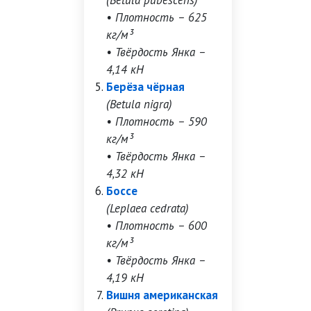
(Betula pubescens)
• Плотность – 625
кг/м³
• Твёрдость Янка –
4,14 кН
Берёза чёрная
(Betula nigra)
• Плотность – 590
кг/м³
• Твёрдость Янка –
4,32 кН
Боссе
(Leplaea cedrata)
• Плотность – 600
кг/м³
• Твёрдость Янка –
4,19 кН
Вишня американская