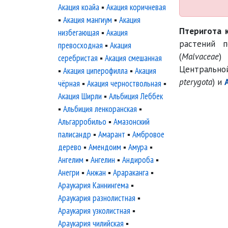
Акация коайа
▪
Акация коричневая
▪
Акация мангиум
▪
Акация
Птеригота 
низбегающая
▪
Акация
растений п
превосходная
▪
Акация
(
Malvaceae
)
серебристая
▪
Акация смешанная
Центрально
▪
Акация циперофилла
▪
Акация
pterygota
) и
чёрная
▪
Акация черноствольная
▪
Акация Ширли
▪
Альбиция Леббек
▪
Альбиция ленкоранская
▪
Альгарробильо
▪
Амазонский
палисандр
▪
Амарант
▪
Амбровое
дерево
▪
Амендоим
▪
Амура
▪
Ангелим
▪
Ангелин
▪
Андироба
▪
Анегри
▪
Анжан
▪
Арараканга
▪
Араукария Каннингема
▪
Араукария разнолистная
▪
Араукария узколистная
▪
Араукария чилийская
▪