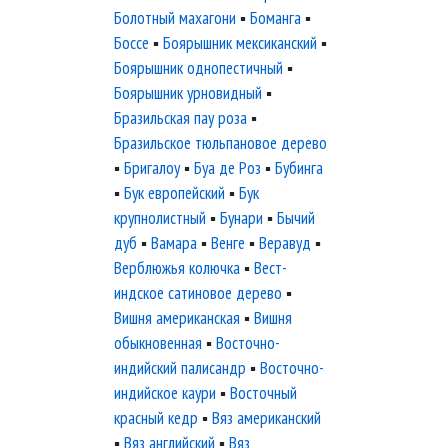
Болотный махагони
▪
Боманга
▪
Боссе
▪
Боярышник мексиканский
▪
Боярышник однопестичный
▪
Боярышник урновидный
▪
Бразильская пау роза
▪
Бразильское тюльпановое дерево
▪
Бригалоу
▪
Буа де Роз
▪
Бубинга
▪
Бук европейский
▪
Бук
крупнолистный
▪
Бунари
▪
Бычий
дуб
▪
Вамара
▪
Венге
▪
Веравуд
▪
Верблюжья колючка
▪
Вест-
индское сатиновое дерево
▪
Вишня американская
▪
Вишня
обыкновенная
▪
Восточно-
индийский палисандр
▪
Восточно-
индийское каури
▪
Восточный
красный кедр
▪
Вяз американский
▪
Вяз английский
▪
Вяз