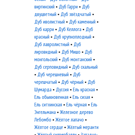
виргинский
▪
Дуб Гарри
▪
Дуб
двуцветный
▪
Дуб звёздчатый
▪
Дуб иволистный
▪
Дуб каменный
▪
Дуб карри
▪
Дуб Келлога
▪
Дуб
красный
▪
Дуб крупноплодный
▪
Дуб лавролистный
▪
Дуб
лировидный
▪
Дуб Мишо
▪
Дуб
монгольский
▪
Дуб монтанский
▪
Дуб серповидный
▪
Дуб скальный
▪
Дуб черешневый
▪
Дуб
черешчатый
▪
Дуб чёрный
▪
Дуб
Шумарда
▪
Дуссия
▪
Ель красная
▪
Ель обыкновенная
▪
Ель сизая
▪
Ель ситхинская
▪
Ель чёрная
▪
Ель
Энгельмана
▪
Железное дерево
Лебомбо
▪
Жёлтое лапачо
▪
Жёлтое сердце
▪
Жёлтый меранти
▪
Жёлтый силвербалли
▪
Западно-