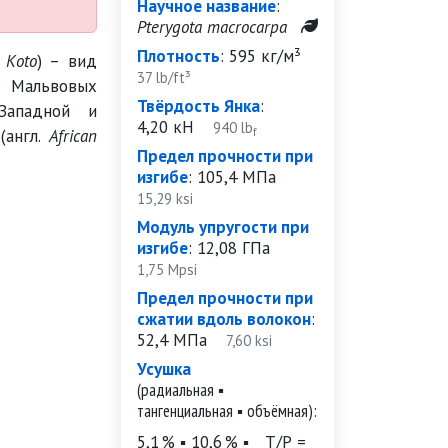
Научное название
:
Pterygota macrocarpa
Плотность
:
595 кг/м³
.
Koto
) – вид
37 lb/ft³
а Мальвовых
Твёрдость Янка
:
Западной и
4,20 кН
940 lb
f
(англ.
African
Предел прочности при
изгибе
:
105,4 МПа
15,29 ksi
Модуль упругости при
изгибе
:
12,08 ГПа
1,75 Mpsi
Предел прочности при
сжатии вдоль волокон
:
52,4 МПа
7,60 ksi
Усушка
(радиальная ▪
тангенциальная ▪ объёмная):
5,1 % ▪ 10,6 % ▪
Т/Р =