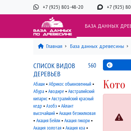
+7 (925) 801-48-20
+7 (925) 8
БАЗА ДАННЫХ ДРЕ
Главная
База данных древесины
СПИСОК ВИДОВ
560
ДЕРЕВЬЕВ
Кото
Абаши
▪
Абрикос обыкновенный
▪
Абура
▪
Аводире
▪
Австралийский
кипарис
▪
Австралийский красный
кедр
▪
Азобэ
▪
Айлант
высочайший
▪
Акация безжилковая
▪
Акация Бейли
▪
Акация гикори
▪
Акация золотая
▪
Акация коа
▪