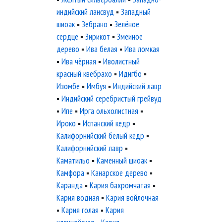
индийский лансвуд
▪
Западный
шиоак
▪
Зебрано
▪
Зелёное
сердце
▪
Зирикот
▪
Змеиное
дерево
▪
Ива белая
▪
Ива ломкая
▪
Ива чёрная
▪
Иволистный
красный квебрахо
▪
Идигбо
▪
Изомбе
▪
Имбуя
▪
Индийский лавр
▪
Индийский серебристый грейвуд
▪
Ипе
▪
Ирга ольхолистная
▪
Ироко
▪
Испанский кедр
▪
Калифорнийский белый кедр
▪
Калифорнийский лавр
▪
Каматильо
▪
Каменный шиоак
▪
Камфора
▪
Канарское дерево
▪
Каранда
▪
Кария бахромчатая
▪
Кария водная
▪
Кария войлочная
▪
Кария голая
▪
Кария