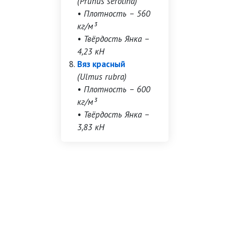
(Prunus serotina)
• Плотность – 560
кг/м³
• Твёрдость Янка –
4,23 кН
Вяз красный
(Ulmus rubra)
• Плотность – 600
кг/м³
• Твёрдость Янка –
3,83 кН