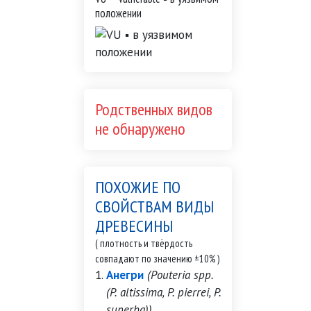
положении
Родственных видов
не обнаружено
ПОХОЖИЕ ПО
СВОЙСТВАМ ВИДЫ
ДРЕВЕСИНЫ
( плотность и твёрдость
совпадают по значению ±10% )
Анегри
(Pouteria spp.
(P. altissima, P. pierrei, P.
superba))