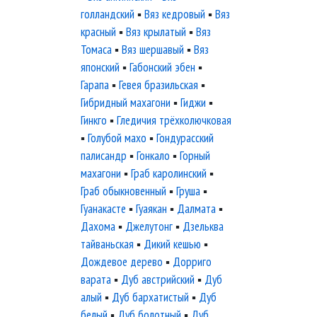
голландский
▪
Вяз кедровый
▪
Вяз
красный
▪
Вяз крылатый
▪
Вяз
Томаса
▪
Вяз шершавый
▪
Вяз
японский
▪
Габонский эбен
▪
Гарапа
▪
Гевея бразильская
▪
Гибридный махагони
▪
Гиджи
▪
Гинкго
▪
Гледичия трёхколючковая
▪
Голубой махо
▪
Гондурасский
палисандр
▪
Гонкало
▪
Горный
махагони
▪
Граб каролинский
▪
Граб обыкновенный
▪
Груша
▪
Гуанакасте
▪
Гуаякан
▪
Далмата
▪
Дахома
▪
Джелутонг
▪
Дзельква
тайваньская
▪
Дикий кешью
▪
Дождевое дерево
▪
Дорриго
варата
▪
Дуб австрийский
▪
Дуб
алый
▪
Дуб бархатистый
▪
Дуб
белый
▪
Дуб болотный
▪
Дуб