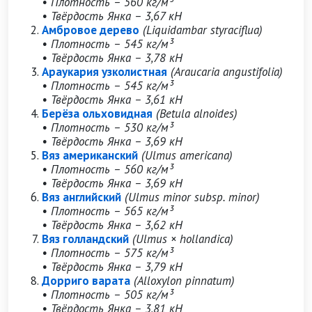
• Плотность – 560 кг/м³
• Твёрдость Янка – 3,67 кН
Амбровое дерево
(Liquidambar styraciflua)
• Плотность – 545 кг/м³
• Твёрдость Янка – 3,78 кН
Араукария узколистная
(Araucaria angustifolia)
• Плотность – 545 кг/м³
• Твёрдость Янка – 3,61 кН
Берёза ольховидная
(Betula alnoides)
• Плотность – 530 кг/м³
• Твёрдость Янка – 3,69 кН
Вяз американский
(Ulmus americana)
• Плотность – 560 кг/м³
• Твёрдость Янка – 3,69 кН
Вяз английский
(Ulmus minor subsp. minor)
• Плотность – 565 кг/м³
• Твёрдость Янка – 3,62 кН
Вяз голландский
(Ulmus × hollandica)
• Плотность – 575 кг/м³
• Твёрдость Янка – 3,79 кН
Дорриго варата
(Alloxylon pinnatum)
• Плотность – 505 кг/м³
• Твёрдость Янка – 3,81 кН