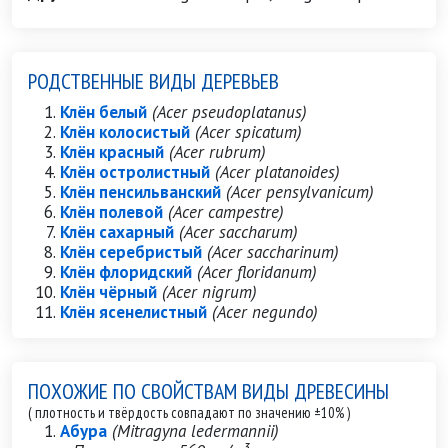
РОДСТВЕННЫЕ ВИДЫ ДЕРЕВЬЕВ
Клён белый
(Acer pseudoplatanus)
Клён колосистый
(Acer spicatum)
Клён красный
(Acer rubrum)
Клён остролистный
(Acer platanoides)
Клён пенсильванский
(Acer pensylvanicum)
Клён полевой
(Acer campestre)
Клён сахарный
(Acer saccharum)
Клён серебристый
(Acer saccharinum)
Клён флоридский
(Acer floridanum)
Клён чёрный
(Acer nigrum)
Клён ясенелистный
(Acer negundo)
ПОХОЖИЕ ПО СВОЙСТВАМ ВИДЫ ДРЕВЕСИНЫ
( плотность и твёрдость совпадают по значению ±10% )
Абура
(Mitragyna ledermannii)