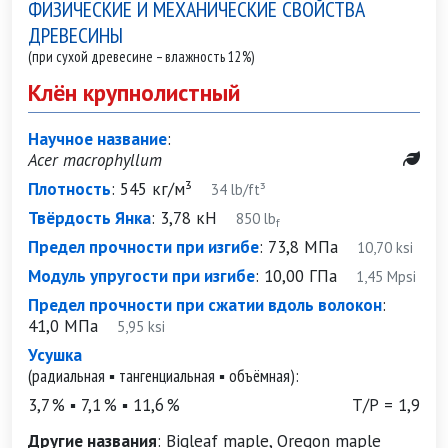
ФИЗИЧЕСКИЕ И МЕХАНИЧЕСКИЕ СВОЙСТВА
ДРЕВЕСИНЫ
(при сухой древесине – влажность 12%)
Клён крупнолистный
Научное название
:
Acer macrophyllum
Плотность
:
545 кг/м³
34 lb/ft³
Твёрдость Янка
:
3,78 кН
850 lb
f
Предел прочности при изгибе
:
73,8 МПа
10,70 ksi
Модуль упругости при изгибе
:
10,00 ГПа
1,45 Mpsi
Предел прочности при сжатии вдоль волокон
:
41,0 МПа
5,95 ksi
Усушка
(радиальная ▪ тангенциальная ▪ объёмная):
3,7 % ▪ 7,1 % ▪ 11,6 %
Т/Р = 1,9
Другие названия
:
Bigleaf maple, Oregon maple