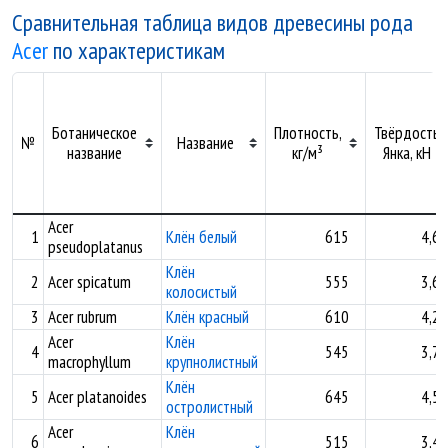
Сравнительная таблица видов древесины рода
Acer
по характеристикам
Ботаническое
Плотность,
Твёрдость
№
Название
название
кг/м³
Янка, кН
Acer
1
Клён белый
615
4,68
pseudoplatanus
Клён
2
Acer spicatum
555
3,60
колосистый
3
Acer rubrum
Клён красный
610
4,23
Acer
Клён
4
545
3,78
macrophyllum
крупнолистный
Клён
5
Acer platanoides
645
4,51
остролистный
Acer
Клён
6
515
3,43