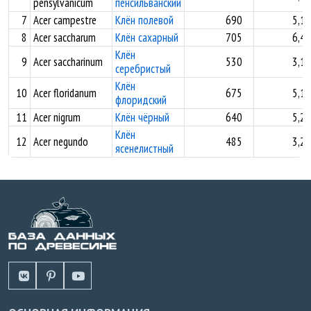
pensylvanicum
пенсильванский
7
Acer campestre
Клён полевой
690
5,11
8
Acer saccharum
Клён сахарный
705
6,45
Клён
9
Acer saccharinum
530
3,11
серебристый
Клён
10
Acer floridanum
675
5,11
флоридский
11
Acer nigrum
Клён чёрный
640
5,25
Клён
12
Acer negundo
485
3,20
ясенелистный