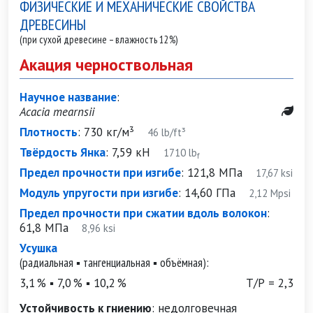
ФИЗИЧЕСКИЕ И МЕХАНИЧЕСКИЕ СВОЙСТВА
ДРЕВЕСИНЫ
(при сухой древесине – влажность 12%)
Акация черноствольная
Научное название
:
Acacia mearnsii
Плотность
:
730 кг/м³
46 lb/ft³
Твёрдость Янка
:
7,59 кН
1710 lb
f
Предел прочности при изгибе
:
121,8 МПа
17,67 ksi
Модуль упругости при изгибе
:
14,60 ГПа
2,12 Mpsi
Предел прочности при сжатии вдоль волокон
:
61,8 МПа
8,96 ksi
Усушка
(радиальная ▪ тангенциальная ▪ объёмная):
3,1 % ▪ 7,0 % ▪ 10,2 %
Т/Р = 2,3
Устойчивость к гниению
:
недолговечная