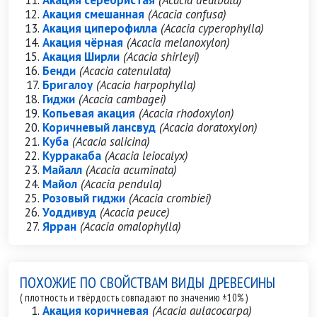
Акация серебристая
(Acacia dealbata)
Акация смешанная
(Acacia confusa)
Акация циперофилла
(Acacia cyperophylla)
Акация чёрная
(Acacia melanoxylon)
Акация Ширли
(Acacia shirleyi)
Бенди
(Acacia catenulata)
Бригалоу
(Acacia harpophylla)
Гиджи
(Acacia cambagei)
Копьевая акация
(Acacia rhodoxylon)
Коричневый лансвуд
(Acacia doratoxylon)
Куба
(Acacia salicina)
Курракаба
(Acacia leiocalyx)
Майалл
(Acacia acuminata)
Майол
(Acacia pendula)
Розовый гиджи
(Acacia crombiei)
Уоддивуд
(Acacia peuce)
Ярран
(Acacia omalophylla)
ПОХОЖИЕ ПО СВОЙСТВАМ ВИДЫ ДРЕВЕСИНЫ
( плотность и твёрдость совпадают по значению ±10% )
Акация коричневая
(Acacia aulacocarpa)