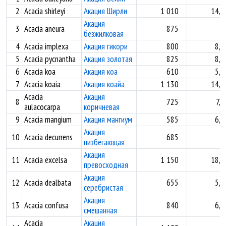
2
Acacia shirleyi
Акация Ширли
1 010
14,9
Акация
3
Acacia aneura
875
безжилковая
4
Acacia implexa
Акация гикори
800
8,3
5
Acacia pycnantha
Акация золотая
825
8,1
6
Acacia koa
Акация коа
610
5,1
7
Acacia koaia
Акация коайа
1 130
14,4
Acacia
Акация
8
725
7,6
aulacocarpa
коричневая
9
Acacia mangium
Акация мангиум
585
6,3
Акация
10
Acacia decurrens
685
низбегающая
Акация
11
Acacia excelsa
1 150
18,0
превосходная
Акация
12
Acacia dealbata
655
5,1
серебристая
Акация
13
Acacia confusa
840
6,5
смешанная
Acacia
Акация