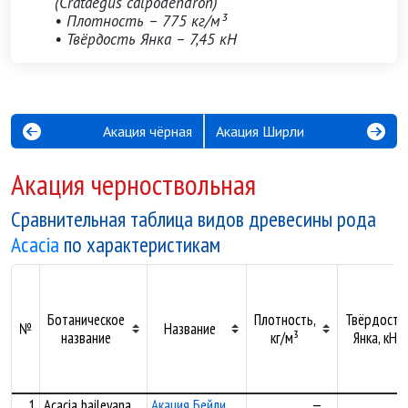
(Crataegus calpodendron)
• Плотность – 775 кг/м³
• Твёрдость Янка – 7,45 кН
Акация чёрная
Акация Ширли
Акация черноствольная
Сравнительная таблица видов древесины рода
Acacia
по характеристикам
Ботаническое
Плотность,
Твёрдость
№
Название
название
кг/м³
Янка, кН
1
Acacia baileyana
Акация Бейли
—