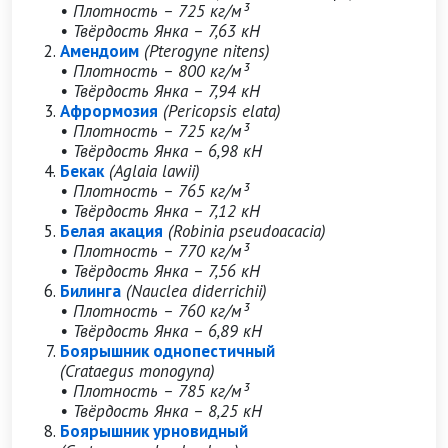
• Плотность – 725 кг/м³
• Твёрдость Янка – 7,63 кН
Амендоим
(Pterogyne nitens)
• Плотность – 800 кг/м³
• Твёрдость Янка – 7,94 кН
Афрормозия
(Pericopsis elata)
• Плотность – 725 кг/м³
• Твёрдость Янка – 6,98 кН
Бекак
(Aglaia lawii)
• Плотность – 765 кг/м³
• Твёрдость Янка – 7,12 кН
Белая акация
(Robinia pseudoacacia)
• Плотность – 770 кг/м³
• Твёрдость Янка – 7,56 кН
Билинга
(Nauclea diderrichii)
• Плотность – 760 кг/м³
• Твёрдость Янка – 6,89 кН
Боярышник однопестичный
(Crataegus monogyna)
• Плотность – 785 кг/м³
• Твёрдость Янка – 8,25 кН
Боярышник урновидный