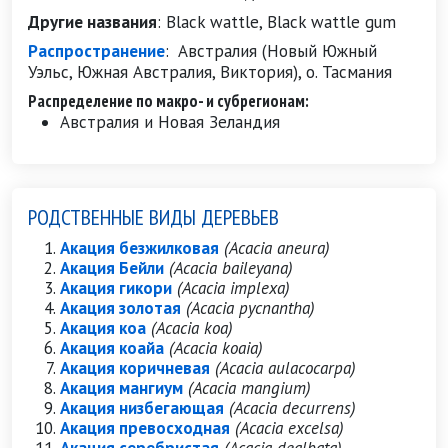
Другие названия
:
Black wattle, Black wattle gum
Распространение
:
Австралия (Новый Южный
Уэльс, Южная Австралия, Виктория), о. Тасмания
Распределение по макро- и субрегионам:
Австралия и Новая Зеландия
РОДСТВЕННЫЕ ВИДЫ ДЕРЕВЬЕВ
Акация безжилковая
(Acacia aneura)
Акация Бейли
(Acacia baileyana)
Акация гикори
(Acacia implexa)
Акация золотая
(Acacia pycnantha)
Акация коа
(Acacia koa)
Акация коайа
(Acacia koaia)
Акация коричневая
(Acacia aulacocarpa)
Акация мангиум
(Acacia mangium)
Акация низбегающая
(Acacia decurrens)
Акация превосходная
(Acacia excelsa)