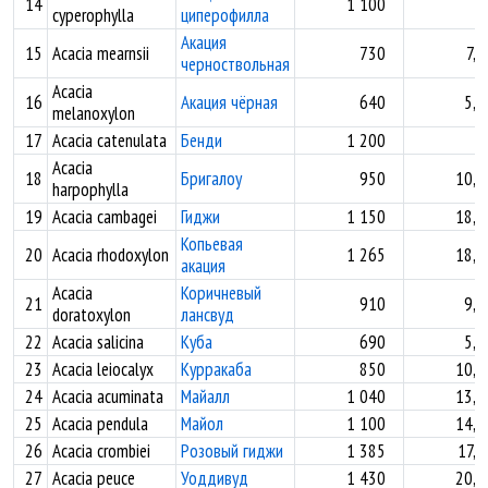
14
1 100
cyperophylla
циперофилла
Акация
15
Acacia mearnsii
730
7,5
черноствольная
Acacia
16
Акация чёрная
640
5,1
melanoxylon
17
Acacia catenulata
Бенди
1 200
Acacia
18
Бригалоу
950
10,0
harpophylla
19
Acacia cambagei
Гиджи
1 150
18,9
Копьевая
20
Acacia rhodoxylon
1 265
18,2
акация
Acacia
Коричневый
21
910
9,6
doratoxylon
лансвуд
22
Acacia salicina
Куба
690
5,6
23
Acacia leiocalyx
Курракаба
850
10,2
24
Acacia acuminata
Майалл
1 040
13,8
25
Acacia pendula
Майол
1 100
14,1
26
Acacia crombiei
Розовый гиджи
1 385
17,2
27
Acacia peuce
Уоддивуд
1 430
20,6