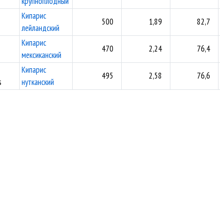
крупноплодный
Кипарис
500
1,89
82,7
лейландский
Кипарис
470
2,24
76,4
мексиканский
Кипарис
495
2,58
76,6
s
нутканский