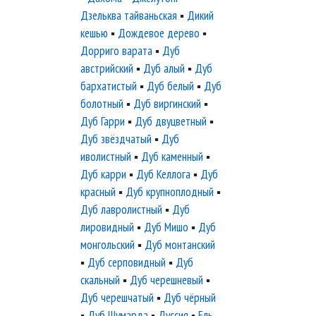
Дзельква тайваньская
▪
Дикий
кешью
▪
Дождевое дерево
▪
Дорриго варата
▪
Дуб
австрийский
▪
Дуб алый
▪
Дуб
бархатистый
▪
Дуб белый
▪
Дуб
болотный
▪
Дуб виргинский
▪
Дуб Гарри
▪
Дуб двуцветный
▪
Дуб звёздчатый
▪
Дуб
иволистный
▪
Дуб каменный
▪
Дуб карри
▪
Дуб Келлога
▪
Дуб
красный
▪
Дуб крупноплодный
▪
Дуб лавролистный
▪
Дуб
лировидный
▪
Дуб Мишо
▪
Дуб
монгольский
▪
Дуб монтанский
▪
Дуб серповидный
▪
Дуб
скальный
▪
Дуб черешневый
▪
Дуб черешчатый
▪
Дуб чёрный
▪
Дуб Шумарда
▪
Дуссия
▪
Ель