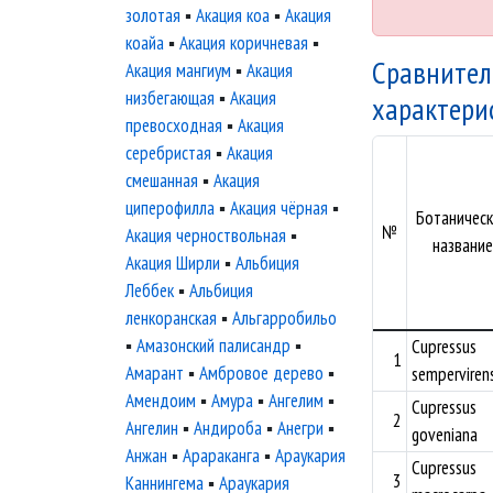
золотая
▪
Акация коа
▪
Акация
коайа
▪
Акация коричневая
▪
Сравнител
Акация мангиум
▪
Акация
низбегающая
▪
Акация
характери
превосходная
▪
Акация
серебристая
▪
Акация
смешанная
▪
Акация
циперофилла
▪
Акация чёрная
▪
Ботаничес
№
Акация черноствольная
▪
название
Акация Ширли
▪
Альбиция
Леббек
▪
Альбиция
ленкоранская
▪
Альгарробильо
▪
Амазонский палисандр
▪
Cupressus
1
Амарант
▪
Амбровое дерево
▪
semperviren
Амендоим
▪
Амура
▪
Ангелим
▪
Cupressus
2
Ангелин
▪
Андироба
▪
Анегри
▪
goveniana
Анжан
▪
Арараканга
▪
Араукария
Cupressus
3
Каннингема
▪
Араукария