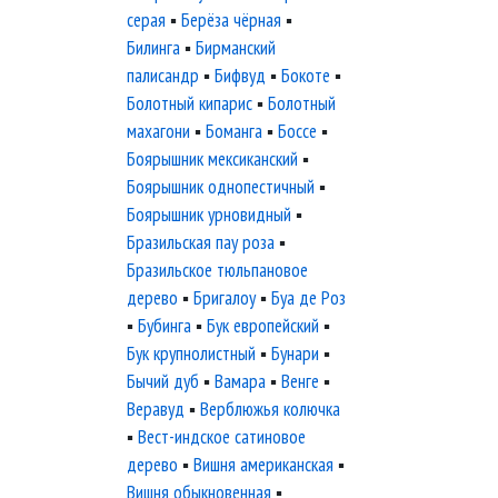
серая
▪
Берёза чёрная
▪
Билинга
▪
Бирманский
палисандр
▪
Бифвуд
▪
Бокоте
▪
Болотный кипарис
▪
Болотный
махагони
▪
Боманга
▪
Боссе
▪
Боярышник мексиканский
▪
Боярышник однопестичный
▪
Боярышник урновидный
▪
Бразильская пау роза
▪
Бразильское тюльпановое
дерево
▪
Бригалоу
▪
Буа де Роз
▪
Бубинга
▪
Бук европейский
▪
Бук крупнолистный
▪
Бунари
▪
Бычий дуб
▪
Вамара
▪
Венге
▪
Веравуд
▪
Верблюжья колючка
▪
Вест-индское сатиновое
дерево
▪
Вишня американская
▪
Вишня обыкновенная
▪