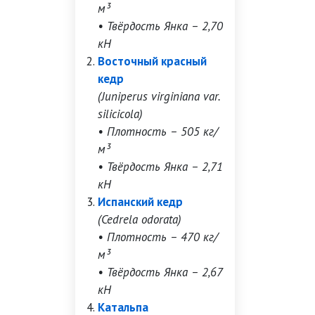
м³
• Твёрдость Янка – 2,70
кН
Восточный красный
кедр
(Juniperus virginiana var.
silicicola)
• Плотность – 505 кг/
м³
• Твёрдость Янка – 2,71
кН
Испанский кедр
(Cedrela odorata)
• Плотность – 470 кг/
м³
• Твёрдость Янка – 2,67
кН
Катальпа