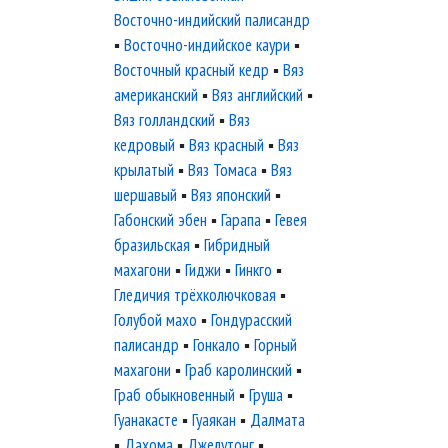
Восточно-индийский палисандр
▪
Восточно-индийское каури
▪
Восточный красный кедр
▪
Вяз
американский
▪
Вяз английский
▪
Вяз голландский
▪
Вяз
кедровый
▪
Вяз красный
▪
Вяз
крылатый
▪
Вяз Томаса
▪
Вяз
шершавый
▪
Вяз японский
▪
Габонский эбен
▪
Гарапа
▪
Гевея
бразильская
▪
Гибридный
махагони
▪
Гиджи
▪
Гинкго
▪
Гледичия трёхколючковая
▪
Голубой махо
▪
Гондурасский
палисандр
▪
Гонкало
▪
Горный
махагони
▪
Граб каролинский
▪
Граб обыкновенный
▪
Груша
▪
Гуанакасте
▪
Гуаякан
▪
Далмата
▪
Дахома
▪
Джелутонг
▪