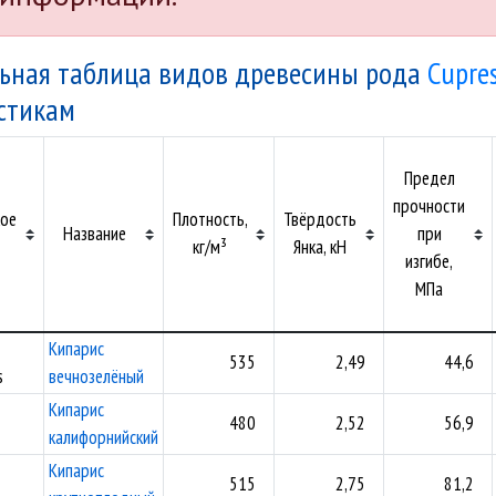
ьная таблица видов древесины рода
Cupre
стикам
Предел
прочности
кое
Плотность,
Твёрдость
Название
при
кг/м³
Янка, кН
изгибе,
МПа
Кипарис
535
2,49
44,6
s
вечнозелёный
Кипарис
480
2,52
56,9
калифорнийский
Кипарис
515
2,75
81,2