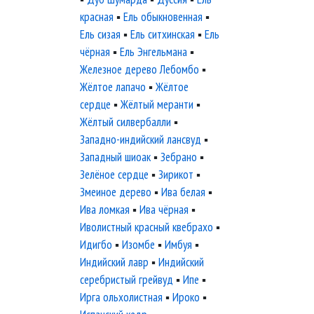
красная
▪
Ель обыкновенная
▪
Ель сизая
▪
Ель ситхинская
▪
Ель
чёрная
▪
Ель Энгельмана
▪
Железное дерево Лебомбо
▪
Жёлтое лапачо
▪
Жёлтое
сердце
▪
Жёлтый меранти
▪
Жёлтый силвербалли
▪
Западно-индийский лансвуд
▪
Западный шиоак
▪
Зебрано
▪
Зелёное сердце
▪
Зирикот
▪
Змеиное дерево
▪
Ива белая
▪
Ива ломкая
▪
Ива чёрная
▪
Иволистный красный квебрахо
▪
Идигбо
▪
Изомбе
▪
Имбуя
▪
Индийский лавр
▪
Индийский
серебристый грейвуд
▪
Ипе
▪
Ирга ольхолистная
▪
Ироко
▪