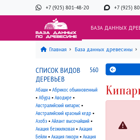
+7 (925) 801-48-20
+7 (925) 8
БАЗА ДАННЫХ ДРЕ
Главная
База данных древесины
СПИСОК ВИДОВ
560
ДЕРЕВЬЕВ
Кипар
Абаши
▪
Абрикос обыкновенный
▪
Абура
▪
Аводире
▪
Австралийский кипарис
▪
Австралийский красный кедр
▪
Азобэ
▪
Айлант высочайший
▪
Акация безжилковая
▪
Акация
Бейли
▪
Акация гикори
▪
Акация