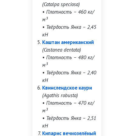
(Catalpa speciosa)
• Плотность – 460 кг/
м³
• Твёрдость Янка – 2,45
кН
Каштан американский
(Castanea dentata)
• Плотность – 480 кг/
м³
• Твёрдость Янка – 2,40
кН
Квинслендское каури
(Agathis robusta)
• Плотность – 470 кг/
м³
• Твёрдость Янка – 2,51
кН
Кипарис вечнозелёный