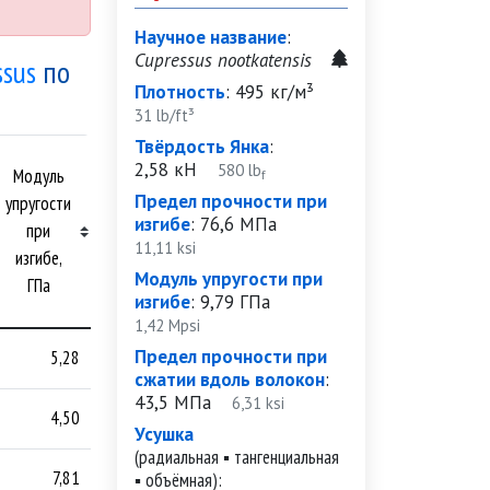
Научное название
:
Cupressus nootkatensis
ssus
по
Плотность
:
495 кг/м³
31 lb/ft³
Твёрдость Янка
:
Предел
2,58 кН
580 lb
Модуль
прочности
f
Предел прочности при
упругости
при
изгибе
:
76,6 МПа
при
сжатии
11,11 ksi
изгибе,
вдоль
Модуль упругости при
ГПа
волокон,
изгибе
:
9,79 ГПа
МПа
1,42 Mpsi
Предел прочности при
5,28
—
сжатии вдоль волокон
:
43,5 МПа
6,31 ksi
4,50
25,4
Усушка
(радиальная ▪ тангенциальная
7,81
39,4
▪ объёмная):