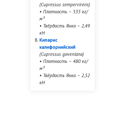
(Cupressus sempervirens)
• Плотность – 535 кг/
м³
• Твёрдость Янка – 2,49
кН
Кипарис
калифорнийский
(Cupressus goveniana)
• Плотность – 480 кг/
м³
• Твёрдость Янка – 2,52
кН