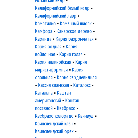
Испанский кедр
▪
Калифорнийский белый кедр
▪
Калифорнийский лавр
▪
Каматильо
▪
Каменный шиоак
▪
Камфора
▪
Канарское дерево
▪
Каранда
▪
Кария бахромчатая
▪
Кария водная
▪
Кария
войлочная
▪
Кария голая
▪
Кария иллинойская
▪
Кария
миристиформная
▪
Кария
овальная
▪
Кария сердцевидная
▪
Кассия сиамская
▪
Каталокс
▪
Катальпа
▪
Каштан
американский
▪
Каштан
посевной
▪
Квебрахо
▪
Квебрахо колорадо
▪
Квинвуд
▪
Квинслендский клён
▪
Квинслендский орех
▪