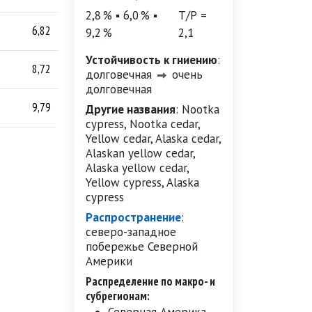
2,8 % ▪ 6,0 % ▪
Т/Р =
6,82
38,0
9,2 %
2,1
Устойчивость к гниению
:
8,72
39,0
долговечная
очень
долговечная
9,79
43,5
Другие названия
:
Nootka
cypress, Nootka cedar,
Yellow cedar, Alaska cedar,
Alaskan yellow cedar,
Alaska yellow cedar,
Yellow cypress, Alaska
cypress
Распространение
:
северо-западное
побережье Северной
Америки
Распределение по макро- и
субрегионам: