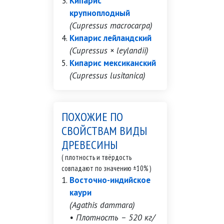
Кипарис
крупноплодный
(Cupressus macrocarpa)
Кипарис лейландский
(Cupressus × leylandii)
Кипарис мексиканский
(Cupressus lusitanica)
ПОХОЖИЕ ПО
СВОЙСТВАМ ВИДЫ
ДРЕВЕСИНЫ
( плотность и твёрдость
совпадают по значению ±10% )
Восточно-индийское
каури
(Agathis dammara)
• Плотность – 520 кг/