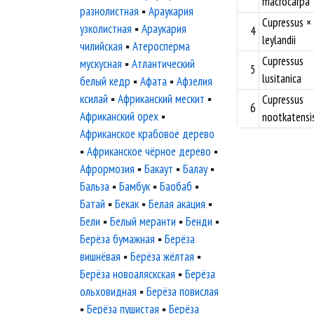
macrocarpa
разнолистная
▪
Араукария
Cupressus ×
узколистная
▪
Араукария
4
leylandii
чилийская
▪
Атеросперма
Cupressus
мускусная
▪
Атлантический
5
lusitanica
белый кедр
▪
Афата
▪
Афзелия
ксилай
▪
Африканский мескит
▪
Cupressus
6
Африканский орех
▪
nootkatensi
Африканское крабовое дерево
▪
Африканское чёрное дерево
▪
Афрормозия
▪
Бакаут
▪
Балау
▪
Бальза
▪
Бамбук
▪
Баобаб
▪
Батай
▪
Бекак
▪
Белая акация
▪
Бели
▪
Белый меранти
▪
Бенди
▪
Берёза бумажная
▪
Берёза
вишнёвая
▪
Берёза жёлтая
▪
Берёза новоаляскская
▪
Берёза
ольховидная
▪
Берёза повислая
▪
Берёза пушистая
▪
Берёза