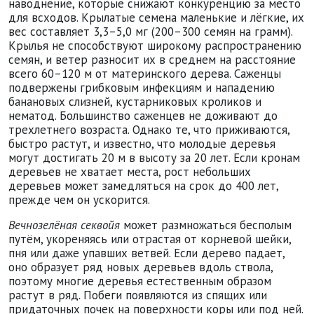
наводнение, которые снижают конкуренцию за место
для всходов. Крылатые семена маленькие и лёгкие, их
вес составляет 3,3–5,0 мг (200–300 семян на грамм).
Крылья не способствуют широкому распространению
семян, и ветер разносит их в среднем на расстояние
всего 60–120 м от материнского дерева. Саженцы
подвержены грибковым инфекциям и нападению
банановых слизней, кустарниковых кроликов и
нематод. Большинство саженцев не доживают до
трехлетнего возраста. Однако те, что приживаются,
быстро растут, и известно, что молодые деревья
могут достигать 20 м в высоту за 20 лет. Если кронам
деревьев не хватает места, рост небольших
деревьев может замедляться на срок до 400 лет,
прежде чем он ускорится.
Вечнозелёная секвойя
может размножаться бесполым
путём, укореняясь или отрастая от корневой шейки,
пня или даже упавших ветвей. Если дерево падает,
оно образует ряд новых деревьев вдоль ствола,
поэтому многие деревья естественным образом
растут в ряд. Побеги появляются из спящих или
придаточных почек на поверхности коры или под ней.