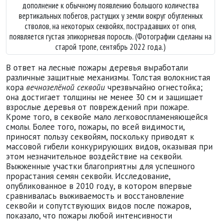
дополнение к обычному появлению большого количества
вертикальных побегов, растущих у земли вокруг обугленных
стволов, на некоторых секвойях, пострадавших от огня,
появляется густая эпикорневая поросль. (Фотографии сделаны на
старой тропе, сентябрь 2022 года.)
В ответ на лесные пожары деревья выработали
различные защитные механизмы. Толстая волокнистая
кора
вечнозелёной секвойи
чрезвычайно огнестойка;
она достигает толщины не менее 30 см и защищает
взрослые деревья от повреждений при пожаре.
Кроме того, в секвойе мало легковоспламеняющейся
смолы. Более того, пожары, по всей видимости,
приносят пользу секвойям, поскольку приводят к
массовой гибели конкурирующих видов, оказывая при
этом незначительное воздействие на секвойи.
Выжженные участки благоприятны для успешного
прорастания семян секвойи. Исследование,
опубликованное в 2010 году, в котором впервые
сравнивалась выживаемость и восстановление
секвойи и сопутствующих видов после пожаров,
показало, что пожары любой интенсивности