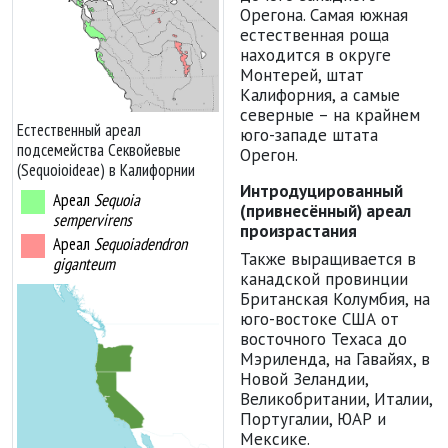
Орегона. Самая южная
естественная роща
находится в округе
Монтерей, штат
Калифорния, а самые
северные – на крайнем
Естественный ареал
юго-западе штата
подсемейства Секвойевые
Орегон.
(Sequoioideae) в Калифорнии
Интродуцирован
­ный
Ареал
Sequoia
(привнесён
­ный) ареал
sempervirens
произрастания
Ареал
Sequoiadendron
Также выращивается в
giganteum
канадской провинции
Британская Колумбия, на
юго-востоке США от
восточного Техаса до
Мэриленда, на Гавайях, в
Новой Зеландии,
Великобритании, Италии,
Португалии, ЮАР и
Мексике.