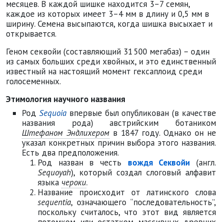
месяцев. В каждой шишке находится 3–7 семян,
каждое из которых имеет 3–4 мм в длину и 0,5 мм в
ширину. Семена высыпаются, когда шишка высыхает и
открывается.
Геном секвойи (составляющий 31 500 мегабаз) – один
из самых больших среди хвойных, и это единственный
известный на настоящий момент гексаплоид среди
голосеменных.
Этимология научного названия
Род
Sequoia
впервые был опубликован (в качестве
названия рода) австрийским ботаником
Штефаном Эндлихером
в 1847 году. Однако он не
указал конкретных причин выбора этого названия.
Есть два предположения.
Род назван в честь
вождя Секвойи
(англ.
Sequoyah
), который создал слоговый алфавит
языка
чероки
.
Название происходит от латинского слова
sequentia
, означающего “последовательность”,
поскольку считалось, что этот вид является
потомком или остатком массивных древних