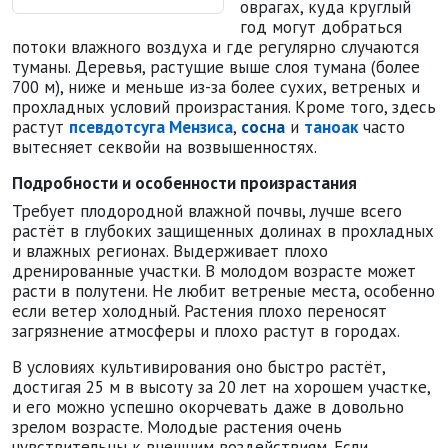
оврагах, куда круглый
год могут добраться
потоки влажного воздуха и где регулярно случаются
туманы. Деревья, растущие выше слоя тумана (более
700 м), ниже и меньше из-за более сухих, ветреных и
прохладных условий произрастания. Кроме того, здесь
растут
псевдотсуга Мензиса
,
сосна
и
таноак
часто
вытесняет секвойи на возвышенностях.
Подробности и особенности произрастания
Требует плодородной влажной почвы, лучше всего
растёт в глубоких защищенных долинах в прохладных
и влажных регионах. Выдерживает плохо
дренированные участки. В молодом возрасте может
расти в полутени. Не любит ветреные места, особенно
если ветер холодный. Растения плохо переносят
загрязнение атмосферы и плохо растут в городах.
В условиях культивирования оно быстро растёт,
достигая 25 м в высоту за 20 лет на хорошем участке,
и его можно успешно окорчевать даже в довольно
зрелом возрасте. Молодые растения очень
чувствительны к внешним воздействиям. Если