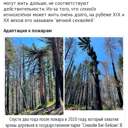
могут жить дольше, не соответствуют
действительности. Из-за того, что
секвойя
вечнозелёная
может жить очень долго, на рубеже XIX и
XX веков его называли
вечной секвойей
.
Адаптация к пожарам
Спустя два года после пожара в 20
Спустя два года после пожара в 2020 году, который охватил кроны 
Спустя два года после пожара в 2020 году, который охватил
кроны деревьев в государственном парке “Секвойи Биг-Бейсин”. В