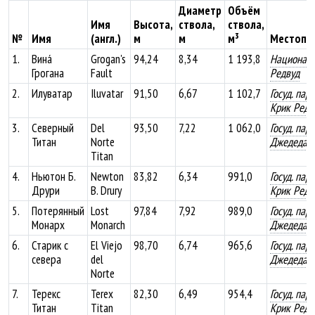
Диаметр
Объём
Имя
Высота,
ствола,
ствола,
№
Имя
(англ.)
м
м
м³
Местопо
1.
Винá
Grogan's
94,24
8,34
1 193,8
Националь
Грогана
Fault
Редвуд
2.
Илуватар
Iluvatar
91,50
6,67
1 102,7
Госуд. пар
Крик Редв
3.
Северный
Del
93,50
7,22
1 062,0
Госуд. пар
Титан
Norte
Джедедай
Titan
4.
Ньютон Б.
Newton
83,82
6,34
991,0
Госуд. пар
Друри
B. Drury
Крик Редв
5.
Потерянный
Lost
97,84
7,92
989,0
Госуд. пар
Монарх
Monarch
Джедедай
6.
Старик с
El Viejo
98,70
6,74
965,6
Госуд. пар
севера
del
Джедедай
Norte
7.
Терекс
Terex
82,30
6,49
954,4
Госуд. пар
Титан
Titan
Крик Редв