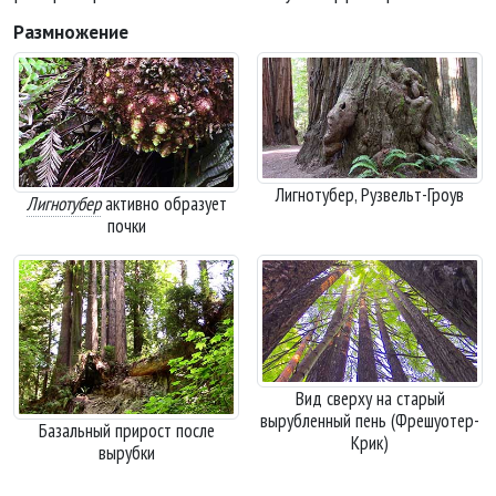
Размножение
Лигнотубер, Рузвельт-Гроув
Лигнотубер
активно образует
почки
Вид сверху на старый
вырубленный пень (Фрешуотер-
Базальный прирост после
Крик)
вырубки