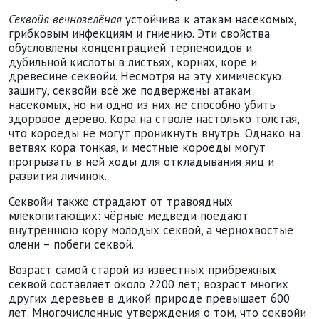
Секвойя вечнозелёная
устойчива к атакам насекомых,
грибковым инфекциям и гниению. Эти свойства
обусловлены концентрацией терпеноидов и
дубильной кислоты в листьях, корнях, коре и
древесине секвойи. Несмотря на эту химическую
защиту, секвойи всё же подвержены атакам
насекомых, но ни одно из них не способно убить
здоровое дерево. Кора на стволе настолько толстая,
что короеды не могут проникнуть внутрь. Однако на
ветвях кора тонкая, и местные короеды могут
прогрызать в ней ходы для откладывания яиц и
развития личинок.
Секвойи также страдают от травоядных
млекопитающих: чёрные медведи поедают
внутреннюю кору молодых секвой, а чернохвостые
олени – побеги секвой.
Возраст самой старой из известных прибрежных
секвой составляет около 2200 лет; возраст многих
других деревьев в дикой природе превышает 600
лет. Многочисленные утверждения о том, что секвойи