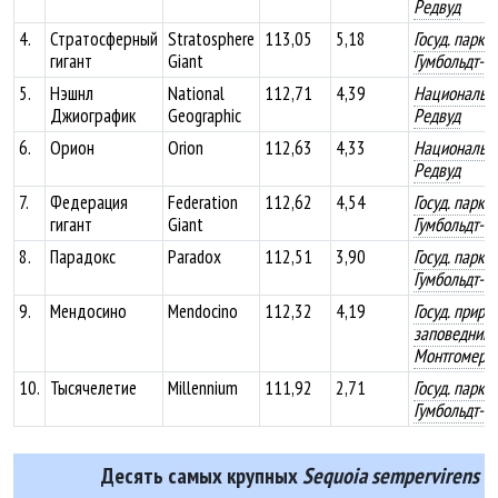
Редвуд
4.
Стратосферный
Stratosphere
113,05
5,18
Госуд. парк
гигант
Giant
Гумбольдт-Р
5.
Нэшнл
National
112,71
4,39
Национальн
Джиографик
Geographic
Редвуд
6.
Орион
Orion
112,63
4,33
Национальн
Редвуд
7.
Федерация
Federation
112,62
4,54
Госуд. парк
гигант
Giant
Гумбольдт-Р
8.
Парадокс
Paradox
112,51
3,90
Госуд. парк
Гумбольдт-Р
9.
Мендосино
Mendocino
112,32
4,19
Госуд. приро
заповедник 
Монтгомери
10.
Тысячелетие
Millennium
111,92
2,71
Госуд. парк
Гумбольдт-Р
Десять самых крупных
Sequoia sempervirens