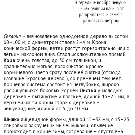
В середине ноября чешуйки
шишек секвойи начинают
раскрываться, и семена
разносятся ветром
Секвойя
– вечнозелёное однодомное дерево высотой
60–100 м, с диаметром ствола 2–4 м. Крона
конической формы, ветви растут горизонтально или с
лёгким наклоном вниз. Ствол исключительно прямой.
Кора
очень толстая, до 30 см толщиной, и
сравнительно мягкая, волокнистая, красно-
коричневого цвета сразу после её снятия (отсюда
название “красное дерево”), со временем темнеет.
Корневая система состоит из неглубоких, широко
раскинувшихся боковых корней.
Листья
у молодых
деревьев – вытянутые и плоские, длиной 15–25 мм, в
верхней части кроны старых деревьев –
чешуевидные, длиной от 5 до 10 мм.
Шишки
яйцевидной формы, длиной 15–32 мм, с 15–25
спирально закрученными чешуйками; опыление
происходит в конце зимы, созревание – спустя 8–9