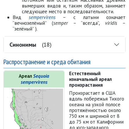
вымерших видов и, таким образом, занимает
следующее место в последовательности.
Вид
sempervirens
– с латыни означает
“вечнозелёный” (
semper
– “всегда”,
viridis
–
“зелёный” ).
Синонимы
(18)
Распространение и среда обитания
Естественный
Ареал
Sequoia
изначальный ареал
sempervirens
произрастания
Произрастает в США
вдоль побережья Тихого
океана на узкой полосе
протяжённостью около
750 км и шириной от 8
до 75 км от Калифорнии
до юго-западного