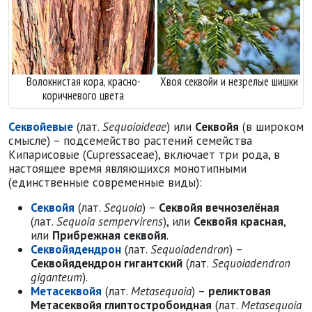
Волокнистая кора, красно-
Хвоя секвойи и незрелые шишки
коричневого цвета
Секвойевые
(лат.
Sequoioideae
) или
Секвойя
(в широком
смысле) – подсемейство растений семейства
Кипарисовые (Cupressaceae), включает три рода, в
настоящее время являющихся монотипными
(единственные современные виды):
Секвойя
(лат.
Sequoia
) –
Секвойя вечнозелёная
(лат.
Sequoia sempervirens
), или
Секвойя красная
,
или
Прибрежная секвойя
.
Секвойядендрон
(лат.
Sequoiadendron
) –
Секвойядендрон гигантский
(лат.
Sequoiadendron
giganteum
).
Метасеквойя
(лат.
Metasequoia
) –
реликтовая
Метасеквойя глиптостробоидная
(лат.
Metasequoia