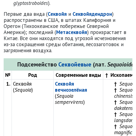
glyptostroboides
).
Первые два вида (
Секвойя
и
Секвойядендрон
)
распространены в США, в штатах Калифорния и
Орегон (Тихоокеанское побережье Северной
Америки); последний (
Метасеквойя
) произрастает в
Китае. Все они находятся под угрозой исчезновения
из-за сокращения среды обитания, лесозаготовок и
загрязнения воздуха.
Подсемейство
Секвойевые
(лат.
Sequoioide
№
Род
Современные виды
†
Ископаемы
1.
Секвойя
Секвойя
Sequoia 
(
Sequoia
)
вечнозелёная
Sequoia
(
Sequoia
chinensis
sempervirens
)
Sequoia
dakotensi
Sequoia
langsdorfi
Sequoia
magnifica