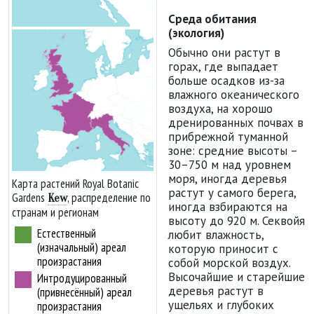
Среда обитания
(экология)
Обычно они растут в
горах, где выпадает
больше осадков из-за
влажного океанического
воздуха, на хорошо
дренированных почвах в
прибрежной туманной
зоне: средние высоты –
30–750 м над уровнем
моря, иногда деревья
Карта растений Royal Botanic
растут у самого берега,
Gardens
, распределение по
Kew
иногда взбираются на
странам и регионам
высоту до 920 м. Секвойя
Естественный
любит влажность,
(изначальный) ареал
которую приносит с
произрастания
собой морской воздух.
Высочайшие и старейшие
Интродуцированный
деревья растут в
(привнесённый) ареал
ущельях и глубоких
произрастания