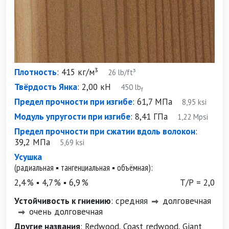
Плотность
:
415 кг/м³
26 lb/ft³
Твёрдость Янка
:
2,00 кН
450 lb
f
Предел прочности при изгибе
:
61,7 МПа
8,95 ksi
Модуль упругости при изгибе
:
8,41 ГПа
1,22 Mpsi
Предел прочности при сжатии вдоль волокон
:
39,2 МПа
5,69 ksi
Усушка
(радиальная ▪ тангенциальная ▪ объёмная):
2,4 % ▪ 4,7 % ▪ 6,9 %
Т/Р = 2,0
Устойчивость к гниению
:
средняя
долговечная
очень долговечная
Другие названия
:
Redwood, Coast redwood, Giant