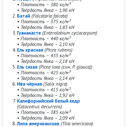
• Плотность – 380 кг/м³
• Твёрдость Янка – 1,96 кН
Батай
(Falcataria falcata)
• Плотность – 375 кг/м³
• Твёрдость Янка – 1,85 кН
Гуанакасте
(Enterolobium cyclocarpum)
• Плотность – 440 кг/м³
• Твёрдость Янка – 2,10 кН
Ель красная
(Picea rubens)
• Плотность – 435 кг/м³
• Твёрдость Янка – 2,18 кН
Ель сизая
(Picea laxa (син. P. glauca))
• Плотность – 425 кг/м³
• Твёрдость Янка – 2,14 кН
Ива чёрная
(Salix nigra)
• Плотность – 415 кг/м³
• Твёрдость Янка – 1,92 кН
Калифорнийский белый кедр
(Calocedrus decurrens)
• Плотность – 385 кг/м³
• Твёрдость Янка – 2,09 кН
Липа американская
(Tilia americana)