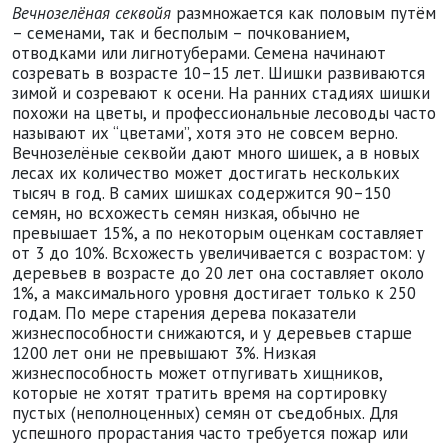
Вечнозелёная секвойя
размножается как половым путём
– семенами, так и бесполым – почкованием,
отводками или лигнотуберами. Семена начинают
созревать в возрасте 10–15 лет. Шишки развиваются
зимой и созревают к осени. На ранних стадиях шишки
похожи на цветы, и профессиональные лесоводы часто
называют их “цветами”, хотя это не совсем верно.
Вечнозелёные секвойи дают много шишек, а в новых
лесах их количество может достигать нескольких
тысяч в год. В самих шишках содержится 90–150
семян, но всхожесть семян низкая, обычно не
превышает 15%, а по некоторым оценкам составляет
от 3 до 10%. Всхожесть увеличивается с возрастом: у
деревьев в возрасте до 20 лет она составляет около
1%, а максимального уровня достигает только к 250
годам. По мере старения дерева показатели
жизнеспособности снижаются, и у деревьев старше
1200 лет они не превышают 3%. Низкая
жизнеспособность может отпугивать хищников,
которые не хотят тратить время на сортировку
пустых (неполноценных) семян от съедобных. Для
успешного прорастания часто требуется пожар или