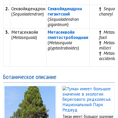
2.
Секвойядендрон
Секвойядендрон
Sequoi
(
Sequoiadendron
)
гигантский
chaneyi
(
Sequoiadendron
giganteum
)
3.
Метасеквойя
Метасеквойя
Metase
(
Metasequoia
)
глиптостробоидная
foxii
(
Metasequoia
Metase
glyptostroboides
)
milleri
Metase
occidental
Ботаническое описание
Туман имеет большое значение