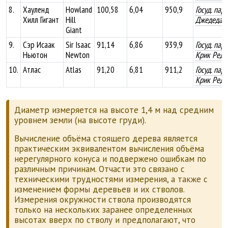
8.
Хауленд
Howland
100,58
6,04
950,9
Госуд. пар
Хилл Гигант
Hill
Джедедай
Giant
9.
Сэр Исаак
Sir Isaac
91,14
6,86
939,9
Госуд. пар
Ньютон
Newton
Крик Редв
10.
Атлас
Atlas
91,20
6,81
911,2
Госуд. пар
Крик Редв
Диаметр измеряется на высоте 1,4 м над средним
уровнем земли (на высоте груди).
Вычисление объёма стоящего дерева является
практическим эквивалентом вычисления объёма
нерегулярного конуса и подвержено ошибкам по
различным причинам. Отчасти это связано с
техническими трудностями измерения, а также с
изменением формы деревьев и их стволов.
Измерения окружности ствола производятся
только на нескольких заранее определенных
высотах вверх по стволу и предполагают, что