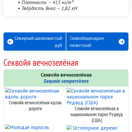
• Плотность – 415 кг/м³
• Твёрдость Янка – 1,82 кН
Северный шелковистый
Секвойядендрон
дуб
гигантский
Секвойя вечнозелёная
Секвойя вечнозелёная
Sequoia sempervirens
Секвойя вечнозелёная вдоль
дороги
Секвойя вечнозелёная в
национальном парке Редвуд
(США)