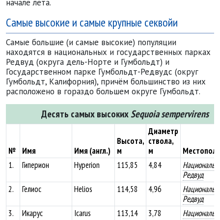
начале лета.
Самые высокие и самые крупные секвойи
Самые большие (и самые высокие) популяции
находятся в национальных и государственных парках
Редвуд (округа дель-Норте и Гумбольдт) и
Государственном парке Гумбольдт-Редвудс (округ
Гумбольдт, Калифорния), причём большинство из них
расположено в гораздо большем округе Гумбольдт.
Десять самых высоких
Sequoia sempervirens
Диаметр
Высота,
ствола,
№
Имя
Имя (англ.)
м
м
Местопол
1.
Гиперион
Hyperion
115,85
4,84
Национальн
Редвуд
2.
Гелиос
Helios
114,58
4,96
Национальн
Редвуд
3.
Икарус
Icarus
113,14
3,78
Национальн