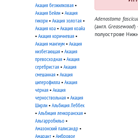
Акация безжилковая
▪
Акация Бейли
▪
Акация
Adenostoma fascicu
гикори
▪
Акация золотая
▪
(англ.
Greasewood
)
Акация коа
▪
Акация коайа
полуострове Нижн
▪
Акация коричневая
▪
Акация мангиум
▪
Акация
низбегающая
▪
Акация
превосходная
▪
Акация
серебристая
▪
Акация
смешанная
▪
Акация
циперофилла
▪
Акация
чёрная
▪
Акация
черноствольная
▪
Акация
Ширли
▪
Альбиция Леббек
▪
Альбиция ленкоранская
▪
Альгарробильо
▪
Амазонский палисандр
▪
Амарант
▪
Амбровое