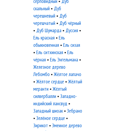
серповидный
▪
Дуб
скальный
▪
Дуб
черешневый
▪
Дуб
черешчатый
▪
Дуб чёрный
▪
Дуб Шумарда
▪
Дуссия
▪
Ель красная
▪
Ель
обыкновенная
▪
Ель сизая
▪
Ель ситхинская
▪
Ель
чёрная
▪
Ель Энгельмана
▪
Железное дерево
Лебомбо
▪
Жёлтое лапачо
▪
Жёлтое сердце
▪
Жёлтый
меранти
▪
Жёлтый
силвербалли
▪
Западно-
индийский лансвуд
▪
Западный шиоак
▪
Зебрано
▪
Зелёное сердце
▪
Зирикот
▪
Змеиное дерево