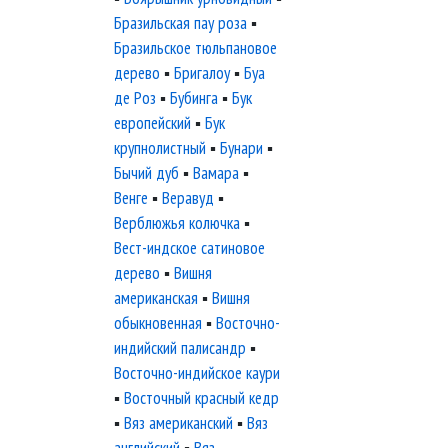
Бразильская пау роза
▪
Бразильское тюльпановое
дерево
▪
Бригалоу
▪
Буа
де Роз
▪
Бубинга
▪
Бук
европейский
▪
Бук
крупнолистный
▪
Бунари
▪
Бычий дуб
▪
Вамара
▪
Венге
▪
Веравуд
▪
Верблюжья колючка
▪
Вест-индское сатиновое
дерево
▪
Вишня
американская
▪
Вишня
обыкновенная
▪
Восточно-
индийский палисандр
▪
Восточно-индийское каури
▪
Восточный красный кедр
▪
Вяз американский
▪
Вяз