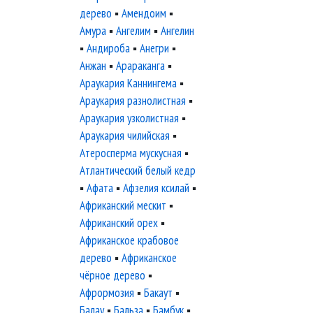
дерево
▪
Амендоим
▪
Амура
▪
Ангелим
▪
Ангелин
▪
Андироба
▪
Анегри
▪
Анжан
▪
Арараканга
▪
Араукария Каннингема
▪
Араукария разнолистная
▪
Араукария узколистная
▪
Араукария чилийская
▪
Атеросперма мускусная
▪
Атлантический белый кедр
▪
Афата
▪
Афзелия ксилай
▪
Африканский мескит
▪
Африканский орех
▪
Африканское крабовое
дерево
▪
Африканское
чёрное дерево
▪
Афрормозия
▪
Бакаут
▪
Балау
▪
Бальза
▪
Бамбук
▪