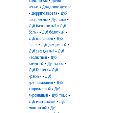
тайваньская
▪
Дикий
кешью
▪
Дождевое дерево
▪
Дорриго варата
▪
Дуб
австрийский
▪
Дуб алый
▪
Дуб бархатистый
▪
Дуб
белый
▪
Дуб болотный
▪
Дуб виргинский
▪
Дуб
Гарри
▪
Дуб двуцветный
▪
Дуб звёздчатый
▪
Дуб
иволистный
▪
Дуб
каменный
▪
Дуб карри
▪
Дуб Келлога
▪
Дуб
красный
▪
Дуб
крупноплодный
▪
Дуб
лавролистный
▪
Дуб
лировидный
▪
Дуб Мишо
▪
Дуб монгольский
▪
Дуб
монтанский
▪
Дуб