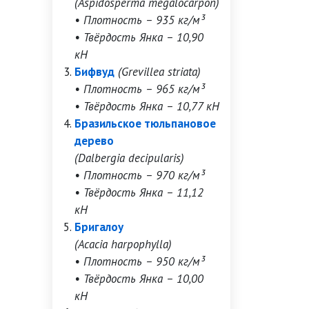
(Aspidosperma megalocarpon)
• Плотность – 935 кг/м³
• Твёрдость Янка – 10,90
кН
Бифвуд
(Grevillea striata)
• Плотность – 965 кг/м³
• Твёрдость Янка – 10,77 кН
Бразильское тюльпановое
дерево
(Dalbergia decipularis)
• Плотность – 970 кг/м³
• Твёрдость Янка – 11,12
кН
Бригалоу
(Acacia harpophylla)
• Плотность – 950 кг/м³
• Твёрдость Янка – 10,00
кН