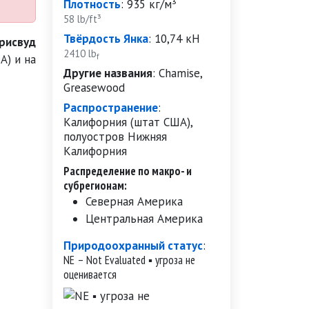
Плотность
:
935 кг/м³
58 lb/ft³
Твёрдость Янка
:
10,74 кН
Грисвуд
2410 lb
f
А) и на
Другие названия
:
Chamise,
Greasewood
Распространение
:
Калифорния (штат США),
полуостров Нижняя
Калифорния
Распределение по макро- и
субрегионам:
Северная Америка
Центральная Америка
Природоохранный статус
:
NE – Not Evaluated ▪ угроза не
оценивается