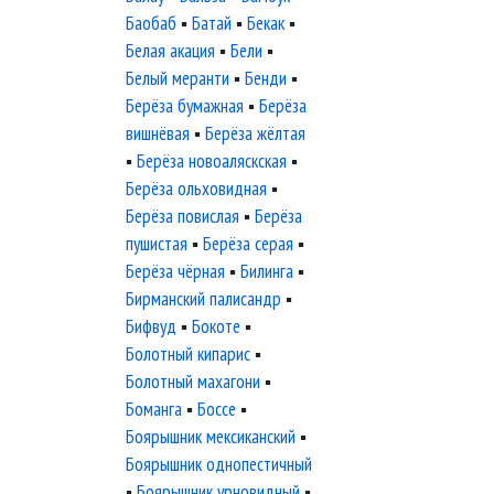
Баобаб
▪
Батай
▪
Бекак
▪
Белая акация
▪
Бели
▪
Белый меранти
▪
Бенди
▪
Берёза бумажная
▪
Берёза
вишнёвая
▪
Берёза жёлтая
▪
Берёза новоаляскская
▪
Берёза ольховидная
▪
Берёза повислая
▪
Берёза
пушистая
▪
Берёза серая
▪
Берёза чёрная
▪
Билинга
▪
Бирманский палисандр
▪
Бифвуд
▪
Бокоте
▪
Болотный кипарис
▪
Болотный махагони
▪
Боманга
▪
Боссе
▪
Боярышник мексиканский
▪
Боярышник однопестичный
▪
Боярышник урновидный
▪