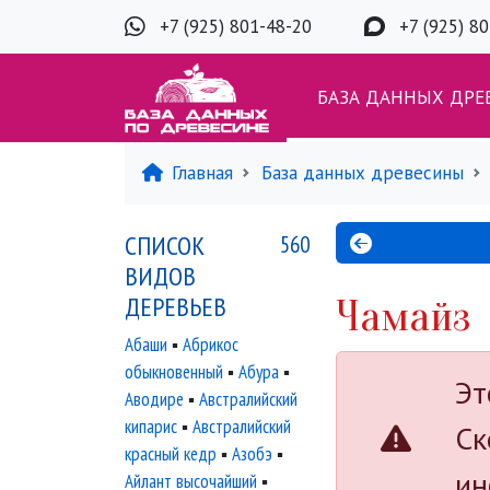
+7 (925) 801-48-20
+7 (925) 8
БАЗА ДАННЫХ ДРЕ
Главная
База данных древесины
СПИСОК
560
ВИДОВ
ДЕРЕВЬЕВ
Чамайз
Абаши
▪
Абрикос
обыкновенный
▪
Абура
▪
Эт
Аводире
▪
Австралийский
кипарис
▪
Австралийский
Ск
красный кедр
▪
Азобэ
▪
ин
Айлант высочайший
▪