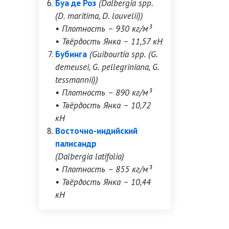
Буа де Роз
(Dalbergia spp.
(D. maritima, D. louvelii))
• Плотность – 930 кг/м³
• Твёрдость Янка – 11,57 кН
Бубинга
(Guibourtia spp. (G.
demeusei, G. pellegriniana, G.
tessmannii))
• Плотность – 890 кг/м³
• Твёрдость Янка – 10,72
кН
Восточно-индийский
палисандр
(Dalbergia latifolia)
• Плотность – 855 кг/м³
• Твёрдость Янка – 10,44
кН