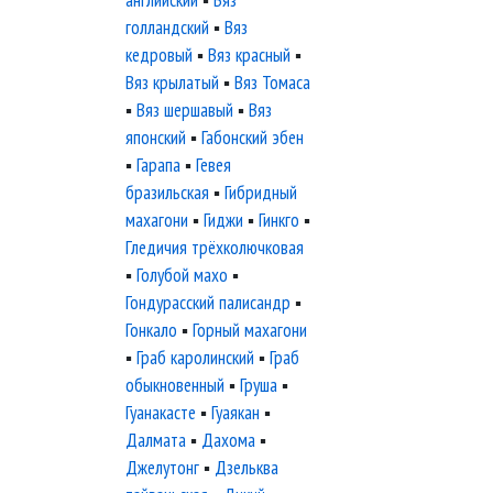
английский
▪
Вяз
голландский
▪
Вяз
кедровый
▪
Вяз красный
▪
Вяз крылатый
▪
Вяз Томаса
▪
Вяз шершавый
▪
Вяз
японский
▪
Габонский эбен
▪
Гарапа
▪
Гевея
бразильская
▪
Гибридный
махагони
▪
Гиджи
▪
Гинкго
▪
Гледичия трёхколючковая
▪
Голубой махо
▪
Гондурасский палисандр
▪
Гонкало
▪
Горный махагони
▪
Граб каролинский
▪
Граб
обыкновенный
▪
Груша
▪
Гуанакасте
▪
Гуаякан
▪
Далмата
▪
Дахома
▪
Джелутонг
▪
Дзельква