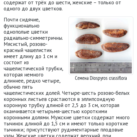
содержат от трёх до шести, женские – только от
одного до двух цветков.
Почти сидячие,
функционально
однополые цветки
радиально-симметричны.
Мясистый, розово-
красный чашелистик
имеет длину до 1 см и
состоит из
чашелистической трубки,
которая немного
Семена Diospyros crassiflora
длиннее, редко четыре,
обычно пять
чашелистических долей. Четыре-шесть розово-белых
коронных листьев срастаются в эллипсоидную
коронную трубку длиной от 2,5 до 3 см, которая
оканчивается четырьмя-шестью короткими
коронными долями. Мужские цветки содержат много
тычинок длиной до 1,5 см и имеют только короткие
тычинки; присутствуют рудиментарные плодовые
узлы. Женские цветки содержат верхний, при