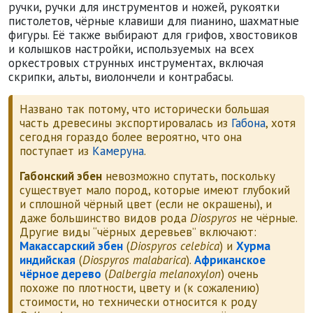
ручки, ручки для инструментов и ножей, рукоятки
пистолетов, чёрные клавиши для пианино, шахматные
фигуры. Её также выбирают для грифов, хвостовиков
и колышков настройки, используемых на всех
оркестровых струнных инструментах, включая
скрипки, альты, виолончели и контрабасы.
Названо так потому, что исторически большая
часть древесины экспортировалась из
Габона
, хотя
сегодня гораздо более вероятно, что она
поступает из
Камеруна
.
Габонский эбен
невозможно спутать, поскольку
существует мало пород, которые имеют глубокий
и сплошной чёрный цвет (если не окрашены), и
даже большинство видов рода
Diospyros
не чёрные.
Другие виды
чёрных деревьев
включают:
Макассарский эбен
(
Diospyros celebica
) и
Хурма
индийская
(
Diospyros malabarica
).
Африканское
чёрное дерево
(
Dalbergia melanoxylon
) очень
похоже по плотности, цвету и (к сожалению)
стоимости, но технически относится к роду