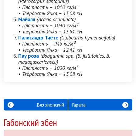
(Pterocarpus santalinus)
• Плотность – 1010 кг/м³
• Твёрдость Янка – 13,08 кН
Майалл
(Acacia acuminata)
• Плотность – 1040 кг/м³
• Твёрдость Янка – 13,81 кН
Палисандр Тиете
(Guibourtia hymenaeifolia)
• Плотность – 945 кг/м³
• Твёрдость Янка – 12,41 кН
Пау роза
(Bobgunnia spp. (B. fistuloides, B.
madagascariensis))
• Плотность – 1030 кг/м³
• Твёрдость Янка – 13,08 кН
Вяз японский
Гарапа
Габонский эбен