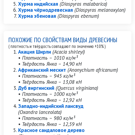
Хурма индийская
(Diospyros malabarica)
Хурма чёрнодревесная
(Diospyros melanoxylon)
Хурма эбеновая
(Diospyros ebenum)
ПОХОЖИЕ ПО СВОЙСТВАМ ВИДЫ ДРЕВЕСИНЫ
( плотность и твёрдость совпадают по значению ±10% )
Акация Ширли
(Acacia shirleyi)
• Плотность – 1010 кг/м³
• Твёрдость Янка – 14,90 кН
Африканский мескит
(Anonychium africanum)
• Плотность – 945 кг/м³
• Твёрдость Янка – 13,08 кН
Дуб виргинский
(Quercus virginiana)
• Плотность – 1000 кг/м³
• Твёрдость Янка – 12,92 кН
Западно-индийский лансвуд
(Oxandra lanceolata)
• Плотность – 980 кг/м³
• Твёрдость Янка – 12,59 кН
Красное сандаловое дерево