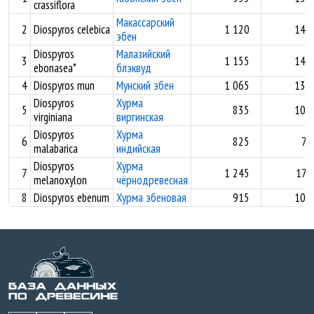
crassiflora
Макассарский
2
Diospyros celebica
1 120
14,1
эбен
Diospyros
Малазийский
3
1 155
14,1
ebonasea*
блэквуд
4
Diospyros mun
Мунский эбен
1 065
13,3
Diospyros
Хурма
5
835
10,2
virginiana
виргинская
Diospyros
Хурма
6
825
7,
malabarica
индийская
Diospyros
Хурма
7
1 245
17,
melanoxylon
чёрнодревесная
8
Diospyros ebenum
Хурма эбеновая
915
10,7