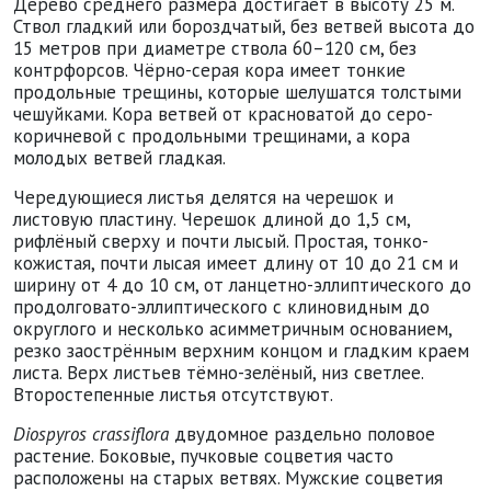
Дерево среднего размера достигает в высоту 25 м.
Ствол гладкий или бороздчатый, без ветвей высота до
15 метров при диаметре ствола 60–120 см, без
контрфорсов. Чёрно-серая кора имеет тонкие
продольные трещины, которые шелушатся толстыми
чешуйками. Кора ветвей от красноватой до серо-
коричневой с продольными трещинами, а кора
молодых ветвей гладкая.
Чередующиеся листья делятся на черешок и
листовую пластину. Черешок длиной до 1,5 см,
рифлёный сверху и почти лысый. Простая, тонко-
кожистая, почти лысая имеет длину от 10 до 21 см и
ширину от 4 до 10 см, от ланцетно-эллиптического до
продолговато-эллиптического с клиновидным до
округлого и несколько асимметричным основанием,
резко заострённым верхним концом и гладким краем
листа. Верх листьев тёмно-зелёный, низ светлее.
Второстепенные листья отсутствуют.
Diospyros crassiflora
двудомное раздельно половое
растение. Боковые, пучковые соцветия часто
расположены на старых ветвях. Мужские соцветия