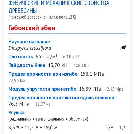
ФИЗИЧЕСКИЕ И МЕХАНИЧЕСКИЕ СВОЙСТВА
ДРЕВЕСИНЫ
(при сухой древесине – влажность 12%)
Габонский эбен
Научное название
:
Diospyros crassiflora
Плотность
:
955 кг/м³
60 lb/ft³
Твёрдость Янка
:
13,70 кН
3080 lb
f
Предел прочности при изгибе
:
158,1 МПа
22,93 ksi
Модуль упругости при изгибе
:
16,89 ГПа
2,45 Mpsi
Предел прочности при сжатии вдоль волокон
:
76,3 МПа
11,07 ksi
Усушка
(радиальная ▪ тангенциальная ▪ объёмная):
8,3 % ▪ 11,2 % ▪ 19,6 %
Т/Р = 1,3