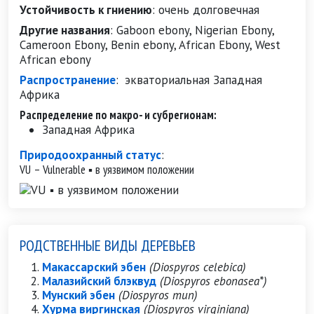
Устойчивость к гниению
:
очень долговечная
Другие названия
:
Gaboon ebony, Nigerian Ebony,
Cameroon Ebony, Benin ebony, African Ebony, West
African ebony
Распространение
:
экваториальная Западная
Африка
Распределение по макро- и субрегионам:
Западная Африка
Природоохранный статус
:
VU – Vulnerable ▪ в уязвимом положении
РОДСТВЕННЫЕ ВИДЫ ДЕРЕВЬЕВ
Макассарский эбен
(Diospyros celebica)
Малазийский блэквуд
(Diospyros ebonasea*)
Мунский эбен
(Diospyros mun)
Хурма виргинская
(Diospyros virginiana)