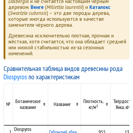
Dalbergia
и не считается настоящим чёрным
деревом.
Венге
(
Millettia laurentii
) и
Каталокс
(
Swartzia cubensis
) – это две породы дерева,
которые иногда используются в качестве
заменителя чёрного дерева.
Древесина исключительно плотная, прочная и
жёсткая, хотя считается, что она обладает средней
или низкой стабильностью из-за сезонных
изменений.
Сравнительная таблица видов древесины рода
Diospyros
по характеристикам
Ботаническое
Плотность,
Твёрдость
№
Название
название
кг/м³
Янка, кН
Diospyros
1
Габонский эбен
955
13,7