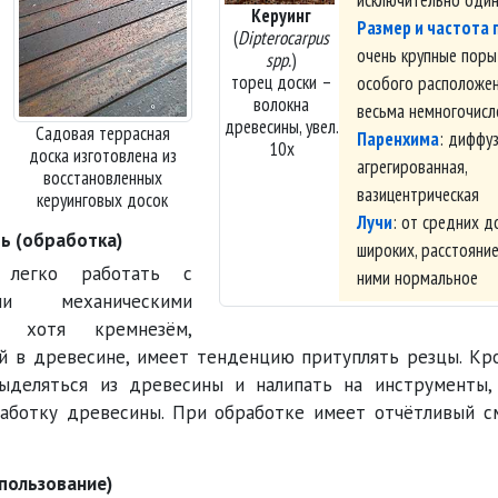
Керуинг
Размер и частота 
(
Dipterocarpus
очень крупные поры
spp.
)
торец доски –
особого расположен
волокна
весьма немногочисл
древесины, увел.
Садовая террасная
Паренхима
: диффу
10х
доска изготовлена из
агрегированная,
восстановленных
вазицентрическая
керуинговых досок
Лучи
: от средних д
ь (обработка)
широких, расстояни
 легко работать с
ними нормальное
и механическими
и, хотя кремнезём,
 в древесине, имеет тенденцию притуплять резцы. Кро
ыделяться из древесины и налипать на инструменты,
работку древесины. При обработке имеет отчётливый с
пользование)