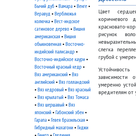
Бычий дуб
▪
Вамара
▪
Венге
▪
Цвет сердце
Веравуд
▪
Верблюжья
коричневого 
колючка
▪
Вест-индское
красновато-ко
сатиновое дерево
▪
Вишня
рисунок вол
американская
▪
Вишня
невыразительные
обыкновенная
▪
Восточно-
слегка перепл
индийский палисандр
▪
грубой с умере
Восточно-индийское каури
▪
Восточный красный кедр
▪
Устойчивост
Вяз американский
▪
Вяз
зависимости 
английский
▪
Вяз голландский
умеренно устой
▪
Вяз кедровый
▪
Вяз красный
вредителям от 
▪
Вяз крылатый
▪
Вяз Томаса
▪
Вяз шершавый
▪
Вяз
японский
▪
Габонский эбен
▪
Гарапа
▪
Гевея бразильская
▪
Гибридный махагони
▪
Гиджи
▪
Гинкго
▪
Гледичия