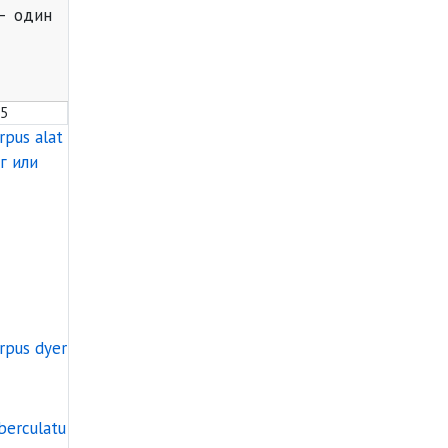
 один
5
ли Апитонг
us alatus – Керуинг или Апитонг
Dipterocarpus alatus – Керуинг или Апитонг
нг или Апитонг
ли Апитонг
us alatus – Керуинг или Апитонг
Фото нет
нг или Апитонг
s dyeri – Керуинг
Dipterocarpus dyeri – Керуинг
rculatus – Керуинг
Dipterocarpus tuberculatus – Керуинг