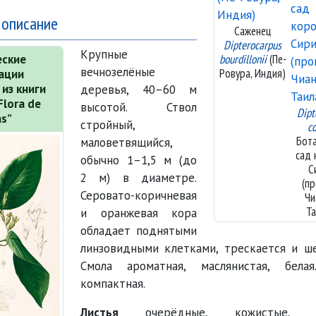
 описание
Саженец
Dipterocarpus
Крупные
еские
bourdillonii
(Пе-
вечнозелёные
Ровура, Индия)
ации
из книги
деревья, 40–60 м
Flora de
высотой. Ствол
Dipt
as”
стройный,
c
Бот
маловетвящийся,
сад 
обычно 1–1,5 м (до
С
2 м) в диаметре.
(п
Серовато-коричневая
Чи
Т
и оранжевая кора
обладает поднятыми
линзовидными клетками, трескается и ше
Смола ароматная, маслянистая, бела
компактная.
Листья
очерёдные, кожистые, це