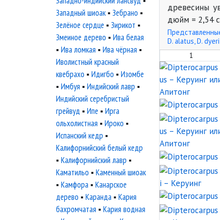
Западно-индийский лансвуд
▪
древесины ув
Западный шиоак
▪
Зебрано
▪
дюйм = 2,54 с
Зелёное сердце
▪
Зирикот
▪
Представленные
Змеиное дерево
▪
Ива белая
D. alatus, D. dyer
▪
Ива ломкая
▪
Ива чёрная
▪
1
Иволистный красный
квебрахо
▪
Идигбо
▪
Изомбе
▪
Имбуя
▪
Индийский лавр
▪
Индийский серебристый
грейвуд
▪
Ипе
▪
Ирга
ольхолистная
▪
Ироко
▪
Испанский кедр
▪
Калифорнийский белый кедр
▪
Калифорнийский лавр
▪
Каматильо
▪
Каменный шиоак
▪
Камфора
▪
Канарское
дерево
▪
Каранда
▪
Кария
бахромчатая
▪
Кария водная