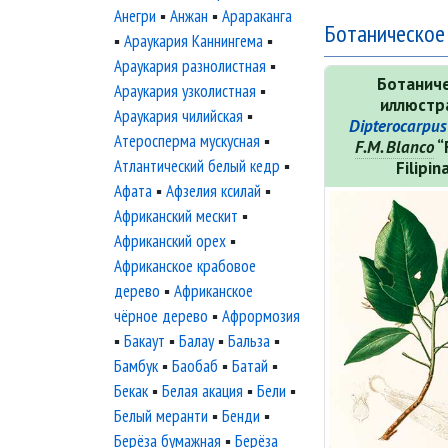
Анегри
▪
Анжан
▪
Арараканга
Ботаническое
▪
Араукария Каннингема
▪
Араукария разнолистная
▪
Ботанич
Араукария узколистная
▪
иллюстр
Араукария чилийская
▪
Dipterocarpus
Атеросперма мускусная
▪
F. M. Blanco
“
Атлантический белый кедр
▪
Filipin
Афата
▪
Афзелия ксилай
▪
Африканский мескит
▪
Африканский орех
▪
Африканское крабовое
дерево
▪
Африканское
чёрное дерево
▪
Афрормозия
▪
Бакаут
▪
Балау
▪
Бальза
▪
Бамбук
▪
Баобаб
▪
Батай
▪
Бекак
▪
Белая акация
▪
Бели
▪
Белый меранти
▪
Бенди
▪
Берёза бумажная
▪
Берёза