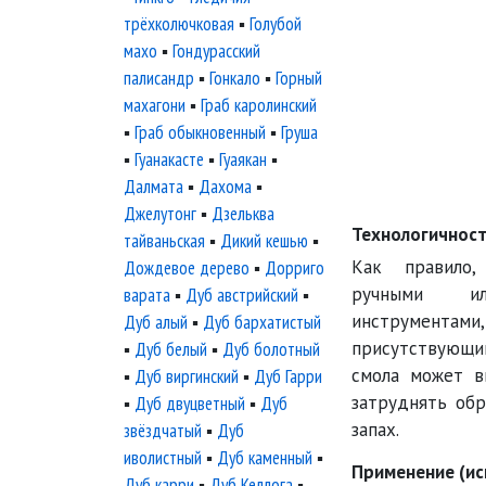
трёхколючковая
▪
Голубой
махо
▪
Гондурасский
палисандр
▪
Гонкало
▪
Горный
махагони
▪
Граб каролинский
▪
Граб обыкновенный
▪
Груша
▪
Гуанакасте
▪
Гуаякан
▪
Далмата
▪
Дахома
▪
Джелутонг
▪
Дзельква
Технологичност
тайваньская
▪
Дикий кешью
▪
Как правило,
Дождевое дерево
▪
Дорриго
ручными ил
варата
▪
Дуб австрийский
▪
инструментам
Дуб алый
▪
Дуб бархатистый
присутствующий
▪
Дуб белый
▪
Дуб болотный
смола может в
▪
Дуб виргинский
▪
Дуб Гарри
затруднять об
▪
Дуб двуцветный
▪
Дуб
запах.
звёздчатый
▪
Дуб
иволистный
▪
Дуб каменный
▪
Применение (ис
Дуб карри
▪
Дуб Келлога
▪