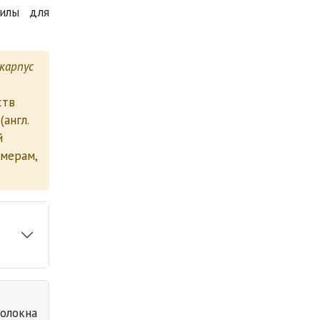
тилы для
карпус
ств
(англ.
й
змерам,
олокна