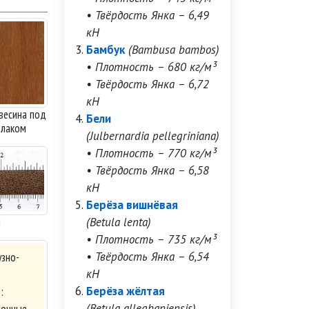
• Твёрдость Янка – 6,49
кН
Бамбук
(Bambusa bambos)
• Плотность – 680 кг/м³
• Твёрдость Янка – 6,72
кН
весина под
Бели
лаком
(Julbernardia pellegriniana)
• Плотность – 770 кг/м³
• Твёрдость Янка – 6,58
кН
Берёза вишнёвая
и
(Betula lenta)
• Плотность – 735 кг/м³
• Твёрдость Янка – 6,54
узно-
кН
Берёза жёлтая
р
:
(Betula alleghaniensis)
ночные