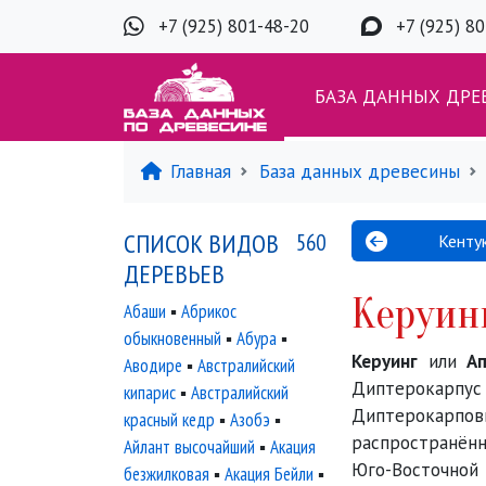
+7 (925) 801-48-20
+7 (925) 8
БАЗА ДАННЫХ ДРЕ
Главная
База данных древесины
СПИСОК ВИДОВ
560
Кенту
ДЕРЕВЬЕВ
Керуин
Абаши
▪
Абрикос
обыкновенный
▪
Абура
▪
Керуинг
или
А
Аводире
▪
Австралийский
Диптерокарп
кипарис
▪
Австралийский
Диптеро
красный кедр
▪
Азобэ
▪
распространён
Айлант высочайший
▪
Акация
Юго-Восточ
безжилковая
▪
Акация Бейли
▪