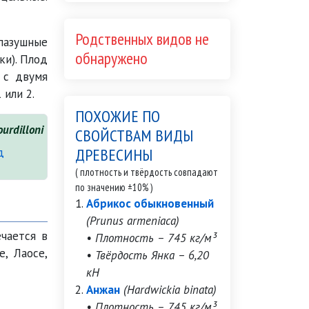
Родственных видов не
зушные
обнаружено
ки). Плод
 с двумя
 или 2.
ПОХОЖИЕ ПО
urdilloni
СВОЙСТВАМ ВИДЫ
ДРЕВЕСИНЫ
( плотность и твёрдость совпадают
по значению ±10% )
Абрикос обыкновенный
(Prunus armeniaca)
чается в
• Плотность – 745 кг/м³
, Лаосе,
• Твёрдость Янка – 6,20
кН
Анжан
(Hardwickia binata)
• Плотность – 745 кг/м³