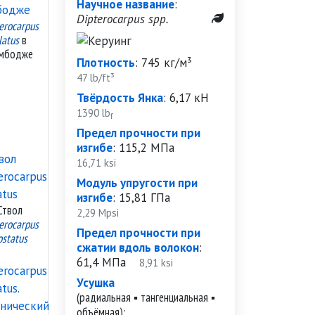
Научное название
:
Dipterocarpus spp.
erocarpus
latus
в
мбодже
Плотность
:
745 кг/м³
47 lb/ft³
Твёрдость Янка
:
6,17 кН
1390 lb
f
Предел прочности при
изгибе
:
115,2 МПа
16,71 ksi
Модуль упругости при
изгибе
:
15,81 ГПа
Ствол
2,29 Mpsi
erocarpus
Предел прочности при
ostatus
сжатии вдоль волокон
:
61,4 МПа
8,91 ksi
Усушка
(радиальная ▪ тангенциальная ▪
объёмная):