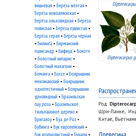
Dipterocarpu
вишнёвая
▪
Берёза жёлтая
▪
Берёза новоаляскская
▪
Берёза ольховидная
▪
Берёза
повислая
▪
Берёза пушистая
▪
Берёза серая
▪
Берёза чёрная
▪
Билинга
▪
Бирманский
палисандр
▪
Бифвуд
▪
Бокоте
Dipterocarpus g
▪
Болотный кипарис
▪
Болотный махагони
▪
Боманга
▪
Боссе
▪
Боярышник
мексиканский
▪
Боярышник
однопестичный
▪
Боярышник
Распростране
урновидный
▪
Бразильская
Род
Dipterocar
пау роза
▪
Бразильское
Шри-Ланке, Инд
тюльпановое дерево
▪
Китае, Вьетнаме
Бригалоу
▪
Буа де Роз
▪
Бубинга
▪
Бук европейский
▪
Древесина
Бук крупнолистный
▪
Бунари
▪