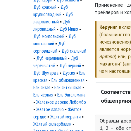
Применение до
Дуб красный
▪
Дуб
трейлеров и хо
крупноплодный
▪
Дуб
лавролистный
▪
Дуб
Керуинг
включ
лировидный
▪
Дуб Мишо
▪
(большинство
Дуб монгольский
▪
Дуб
исчезновения)
монтанский
▪
Дуб
является норм
серповидный
▪
Дуб скальный
Apitong
) или,
▪
Дуб черешневый
▪
Дуб
махагони” (ан
черешчатый
▪
Дуб чёрный
▪
чем настоящ
Дуб Шумарда
▪
Дуссия
▪
Ель
красная
▪
Ель обыкновенная
▪
Ель сизая
▪
Ель ситхинская
▪
Соответств
Ель чёрная
▪
Ель Энгельмана
общеприня
▪
Железное дерево Лебомбо
▪
Жёлтое лапачо
▪
Жёлтое
сердце
▪
Жёлтый меранти
▪
Образцы дос
Жёлтый силвербалли
▪
1, 2 – обе с