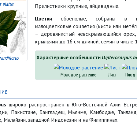
s alatus
Прилистники крупные, яйцевидные.
Цветки
обоеполые, собраны в па
малоцветковые соцветия (кисти или метёл
– деревянистый невскрывающийся орех,
крыльями до 16 см длиной, семян в числе 1
Характерные особенности
Dipterocarpus bo
randiflorus
Молодое растение
Лист
Плод
ние
pus
широко распространён в Юго-Восточной Азии. Встре
ии, Пакистане, Бангладеш, Мьянме, Камбодже, Таиланде
, Малайзии, западной Индонезии и на Филиппинах.