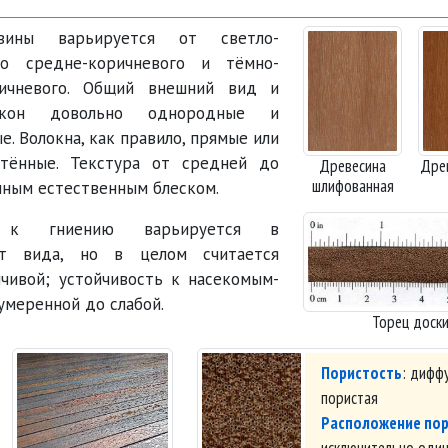
вины варьируется от светло-
до средне-коричневого и тёмно-
ричневого. Общий внешний вид и
окон довольно однородные и
. Волокна, как правило, прямые или
етённые. Текстура от средней до
Древесина
Дре
шлифованная
нным естественным блеском.
ь к гниению варьируется в
от вида, но в целом считается
чивой; устойчивость к насекомым-
умеренной до слабой.
Торец доск
Пористость
: дифф
пористая
Расположение по
исключительно оди