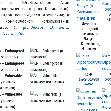
нены в Юго-Восточной Азии
знообразие на острове Калимантан).
Dipt
a
видов используется древесина; в
Ка
коммерческом использовании
Дерево в
идов:
D. grandiflorus
,
D. kerrii
,
заповедной
и
D. turbinatus
.
зоне долины
Данум,
о. Калимантан,
Малайзия
N – Endangered
в опасности)
N – Endangered
в опасности)
Семя
U – Vulnerable
Dipterocarpus
Dipt
в уязвимом
alatus
c
оложении)
U – Vulnerable
в уязвимом
оложении)