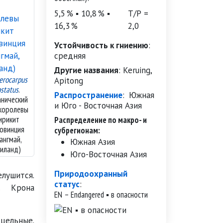
5,5 % ▪ 10,8 % ▪
Т/Р =
16,3 %
2,0
Устойчивость к гниению
:
средняя
Другие названия
:
Keruing,
erocarpus
Apitong
ostatus
.
Распространение
:
Южная
анический
и Юго - Восточная Азия
королевы
ирикит
Распределение по макро- и
ровинция
субрегионам:
ангмай,
Южная Азия
аиланд)
Юго-Восточная Азия
Природоохранный
лушится.
статус
:
я. Крона
EN – Endangered ▪ в опасности
льные.