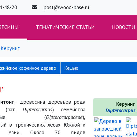
01-48-20
post@wood-base.ru
ВЕСИНЫ
ТЕМАТИЧЕСКИЕ СТАТЬИ
НОВОСТИ
Керуинг
ккийское кофейное дерево
Кешью
г
питонг
– древесина деревьев рода
Керуинг
ус (лат.
Dipterocarpus
) семейства
Dipterocarpus 
карповые (
Dipterocarpaceae
),
ный в тропических лесах Южной и
ной Азии. Около 70 видов