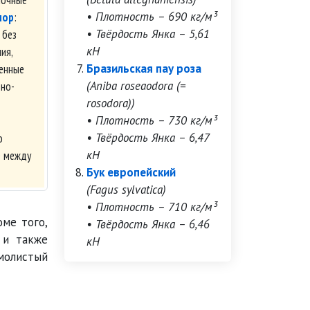
• Плотность – 690 кг/м³
пор
:
• Твёрдость Янка – 5,61
 без
кН
ия,
Бразильская пау роза
енные
(Aniba roseaodora (=
зно-
rosodora))
• Плотность – 730 кг/м³
• Твёрдость Янка – 6,47
о
кН
е между
Бук европейский
(Fagus sylvatica)
• Плотность – 710 кг/м³
ме того,
• Твёрдость Янка – 6,46
 и также
кН
молистый