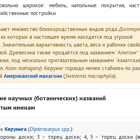
вольно широкое: мебель, напольные покрытия, нас
зяйственные постройки.
ает множество близкородственных видов рода
Диптеро
 из которых в настоящее время находятся под угрозой
. Значительная вариативность цвета, веса и рабочих свой
ой. Древесина также продаётся под названием “Апитонг” 
 реже, под несколько притязательным названием “Азиатски
гл.
Asian mahogany
). Керуинг гораздо менее стабилен по ра
ий
Американский махагони
(
Swietenia macrophylla
).
ие научных (ботанических) названий
тым именам
ок
Керуинга
(
Dipterocarpus spp.
):
тороны доски; 3 – торец доски; 4, 5 – торец доски (в