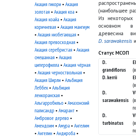
распростра
Акация гикори
▪
Акация
(наибольшее ра
золотая
▪
Акация коа
▪
Из некоторых 
Акация коайа
▪
Акация
основном в 
коричневая
▪
Акация мангиум
древесина в
▪
Акация низбегающая
▪
D. sarawakensis
Акация превосходная
▪
Акация серебристая
▪
Акация
Статус МСОП
смешанная
▪
Акация
D.
E
циперофилла
▪
Акация чёрная
grandiflorus
(
▪
Акация черноствольная
▪
D. kerrii
E
Акация Ширли
▪
Альбиция
(
Леббек
▪
Альбиция
D.
V
ленкоранская
▪
sarawakensis
(
Альгарробильо
▪
Амазонский
п
палисандр
▪
Амарант
▪
D.
V
Амбровое дерево
▪
turbinatus
(
Амендоим
▪
Амура
▪
Ангелим
п
▪
Ангелин
▪
Андироба
▪