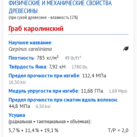
ФИЗИЧЕСКИЕ И МЕХАНИЧЕСКИЕ СВОЙСТВА
ДРЕВЕСИНЫ
(при сухой древесине – влажность 12%)
Граб каролинский
Научное название
:
Carpinus caroliniana
Плотность
:
785 кг/м³
49 lb/ft³
Твёрдость Янка
:
7,92 кН
1780 lb
f
Предел прочности при изгибе
:
112,4 МПа
16,30 ksi
Модуль упругости при изгибе
:
11,68 ГПа
1,69 Mpsi
Предел прочности при сжатии вдоль волокон
:
44,8 МПа
6,50 ksi
Усушка
(радиальная ▪ тангенциальная ▪ объёмная):
5,7 % ▪ 11,4 % ▪ 19,1 %
Т/Р = 2,0