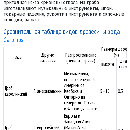
пригодная из-за кривизны ствола. Из граба
изготавливают музыкальные инструменты, шпон,
токарные изделия, рукоятки инструмента и сапожные
колодки, паркет.
Сравнительная таблица видов древесины рода
Carpinus
Размеры дерев
Другие
Распространение
(м)
Имя
названия
(регион, страна)
диам
высота
ствол
Мезоамерика,
восток Северной
Америки от
Граб
Г. американский
Квебека и
5–12
0,3
каролинский
Онтарио на
севере до Техаса
и Флориды на юге
Европа и
Западная Азия
Граб
Г. европейский,
(Малая Азия,