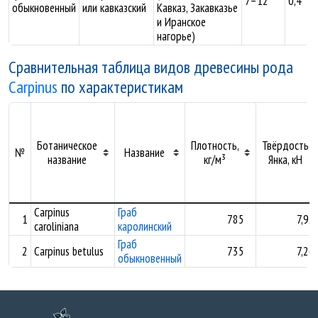
7–12
0,4
обыкновенный
или кавказский
Кавказ, Закавказье
и Иранское
нагорье)
Сравнительная таблица видов древесины рода
Carpinus
по характеристикам
Ботаническое
Плотность,
Твёрдость
№
Название
название
кг/м³
Янка, кН
Carpinus
Граб
1
785
7,92
caroliniana
каролинский
Граб
2
Carpinus betulus
735
7,26
обыкновенный