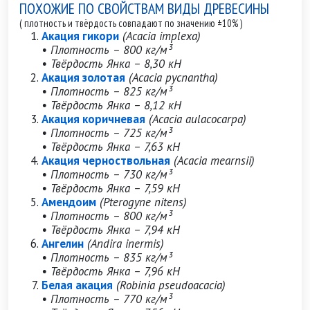
ПОХОЖИЕ ПО СВОЙСТВАМ ВИДЫ ДРЕВЕСИНЫ
( плотность и твёрдость совпадают по значению ±10% )
Акация гикори
(Acacia implexa)
• Плотность – 800 кг/м³
• Твёрдость Янка – 8,30 кН
Акация золотая
(Acacia pycnantha)
• Плотность – 825 кг/м³
• Твёрдость Янка – 8,12 кН
Акация коричневая
(Acacia aulacocarpa)
• Плотность – 725 кг/м³
• Твёрдость Янка – 7,63 кН
Акация черноствольная
(Acacia mearnsii)
• Плотность – 730 кг/м³
• Твёрдость Янка – 7,59 кН
Амендоим
(Pterogyne nitens)
• Плотность – 800 кг/м³
• Твёрдость Янка – 7,94 кН
Ангелин
(Andira inermis)
• Плотность – 835 кг/м³
• Твёрдость Янка – 7,96 кН
Белая акация
(Robinia pseudoacacia)
• Плотность – 770 кг/м³