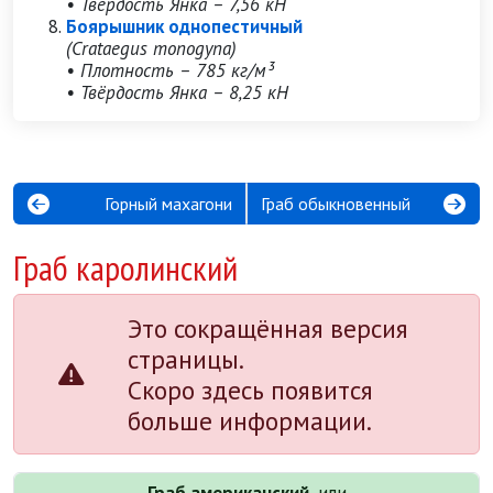
• Твёрдость Янка – 7,56 кН
Боярышник однопестичный
(Crataegus monogyna)
• Плотность – 785 кг/м³
• Твёрдость Янка – 8,25 кН
Горный махагони
Граб обыкновенный
Граб каролинский
Это сокращённая версия
страницы.
Скоро здесь появится
больше информации.