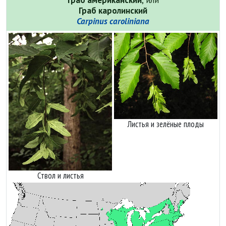
Граб американский
, или
Граб каролинский
Carpinus caroliniana
Листья и зелёные плоды
Ствол и листья