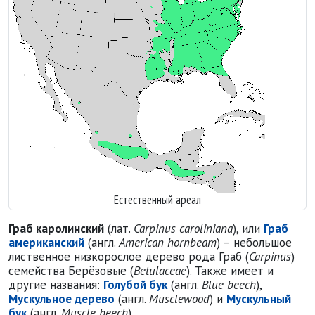
Естественный ареал
Граб каролинский
(лат.
Carpinus caroliniana
), или
Граб
американский
(англ.
American hornbeam
) – небольшое
лиственное низкорослое дерево рода Граб (
Carpinus
)
семейства Берёзовые (
Betulaceae
). Также имеет и
другие названия:
Голубой бук
(англ.
Blue beech
),
Мускульное дерево
(англ.
Musclewood
) и
Мускульный
бук
(англ.
Muscle beech
).