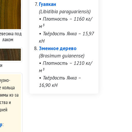
Гуаякан
(Libidibia paraguariensis)
• Плотность – 1160 кг/
м³
• Твёрдость Янка – 15,97
евесина под
лаком
кН
Змеиное дерево
(Brosimum guianense)
• Плотность – 1210 кг/
ки
м³
• Твёрдость Янка –
фузно-
16,90 кН
е кольца
чимы из-за
ства и
дней
р
: