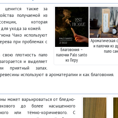
ценится также за
ойства получаемой из
сенции, которая
для ухода за кожей.
иона Чако используют
Ароматическая с
дерева при проблемах с
и палочки из 
Благовония –
пало са
 свою плотность пало
палочки Palo santo
из Перу
 загорается и выделяет
ии приятный запах.
ревесины используют в ароматерапии и как благовония.
ны может варьироваться от бледно-
ливкового до более насыщенного
ёного или тёмно-коричневого. С