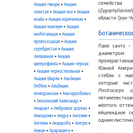
семейств
Акация гикори
▪
Акация
(
Zygophyllaceae
золотая
▪
Акация коа
▪
Акация
области
Гран-Ч
коайа
▪
Акация коричневая
▪
Акация мангиум
▪
Акация
Ботаническо
низбегающая
▪
Акация
превосходная
▪
Акация
Пало санто –
серебристая
▪
Акация
диаметром
смешанная
▪
Акация
произрастающ
циперофилла
▪
Акация чёрная
Южной Америк
▪
Акация черноствольная
▪
стебли с мал
Акация Ширли
▪
Альбиция
которые час
Леббек
▪
Альбиция
Plectrocarpa sa
ленкоранская
▪
Альгарробильо
пятилепестк
▪
Амазонский палисандр
▪
жёлтого оттен
Амарант
▪
Амбровое дерево
▪
яйцевидное се
Амендоим
▪
Амура
▪
Ангелим
▪
одним листочк
Ангелин
▪
Андироба
▪
Анегри
▪
Анжан
▪
Арараканга
▪