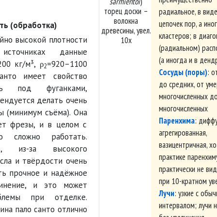
sarmientoi
)
торец доски –
радиальное, в виде
волокна
цепочек пор, а ино
ть (обработка)
древесины, увел.
кластеров; в диаг
айно высокой плотности
10х
(радиальном) рас
источниках данные
(а иногда и в ден
200 кг/м³, ρ
=920–1100
2
Сосуды (поры)
: о
санто имеет свойство
до средних, от ум
ать под фуганками,
многочисленных д
ендуется делать очень
многочисленных
ы (минимум съёма). Она
Паренхима
: дифф
ет фрезы, и в целом с
агрегированная,
о сложно работать.
вазицентричная, хо
, из-за высокого
практике паренхим
сла и твёрдости очень
практически не ви
ть прочное и надёжное
при 10-кратном ув
инение, и это может
Лучи
: узкие с обы
блемы при отделке.
интервалом; лучи 
ина пало санто отлично