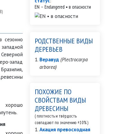
статус
:
EN – Endangered ▪ в опасности
8)
в сезонно
РОДСТВЕННЫЕ ВИДЫ
 западной
ДЕРЕВЬЕВ
еверной
Веравуд
(Plectrocarpa
ро-запад
arborea)
 Бразилия,
древесины
ПОХОЖИЕ ПО
СВОЙСТВАМ ВИДЫ
 хорошо
ДРЕВЕСИНЫ
лутень.
( плотность и твёрдость
совпадают по значению ±10% )
ия
Акация превосходная
 хорошо