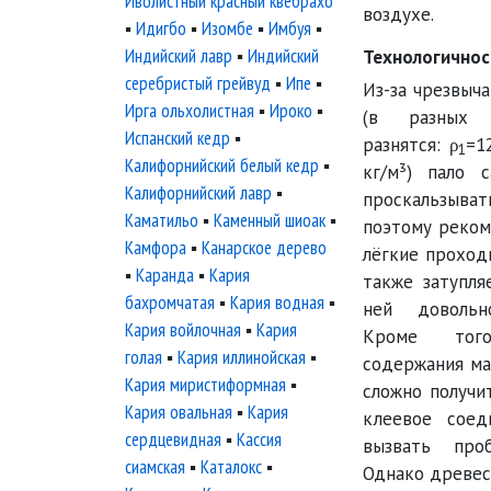
Иволистный красный квебрахо
воздухе.
▪
Идигбо
▪
Изомбе
▪
Имбуя
▪
Индийский лавр
▪
Индийский
Технологичнос
серебристый грейвуд
▪
Ипе
▪
Из-за чрезвыч
Ирга ольхолистная
▪
Ироко
▪
(в разных 
Испанский кедр
▪
разнятся: ρ
=1
1
Калифорнийский белый кедр
▪
кг/м³) пало 
Калифорнийский лавр
▪
проскальзыв
Каматильо
▪
Каменный шиоак
▪
поэтому реком
Камфора
▪
Канарское дерево
лёгкие проход
▪
Каранда
▪
Кария
также затупля
бахромчатая
▪
Кария водная
▪
ней довольн
Кария войлочная
▪
Кария
Кроме того
голая
▪
Кария иллинойская
▪
содержания ма
Кария миристиформная
▪
сложно получи
Кария овальная
▪
Кария
клеевое соед
сердцевидная
▪
Кассия
вызвать про
сиамская
▪
Каталокс
▪
Однако древес