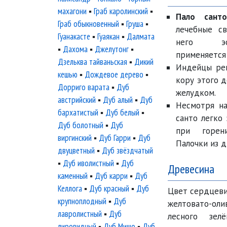
махагони
▪
Граб каролинский
▪
Пало санто
Граб обыкновенный
▪
Груша
▪
лечебные св
Гуанакасте
▪
Гуаякан
▪
Далмата
него эс
▪
Дахома
▪
Джелутонг
▪
применяется 
Дзельква тайваньская
▪
Дикий
Индейцы рег
кешью
▪
Дождевое дерево
▪
кору этого 
Дорриго варата
▪
Дуб
желудком.
австрийский
▪
Дуб алый
▪
Дуб
Несмотря на
бархатистый
▪
Дуб белый
▪
санто легко
Дуб болотный
▪
Дуб
при горен
виргинский
▪
Дуб Гарри
▪
Дуб
Палочки из д
двуцветный
▪
Дуб звёздчатый
▪
Дуб иволистный
▪
Дуб
Древесина
каменный
▪
Дуб карри
▪
Дуб
Келлога
▪
Дуб красный
▪
Дуб
Цвет сердцеви
крупноплодный
▪
Дуб
желтовато-о
лавролистный
▪
Дуб
лесного зел
лировидный
▪
Дуб Мишо
▪
Дуб