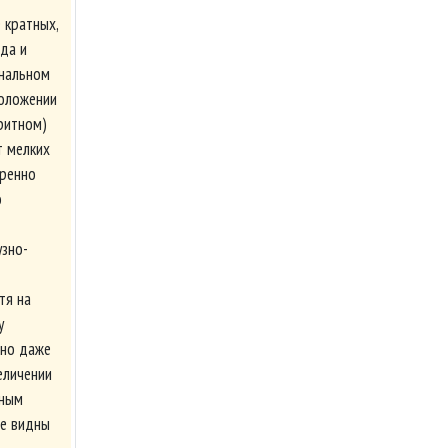
 кратных,
гда и
ональном
положении
дритном)
т мелких
еренно
о
узно-
тя на
у
дно даже
еличении
чным
не видны