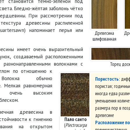
ет становится тёмно-зелёной под
света. Бледно-жёлтая заболонь чётко
сердцевины. При рассмотрении под
текстура древесины распиленной
uartersawn) напоминает перья или
Древесина
Др
шлифованная
весины имеет очень выразительный
унок, создаваемый расположенными
х разнонаправленными волокнами с
Торец дос
глом по отношению к
Волокна обычно
Пористость
: диф
. Мелкая равномерная
пористая; годичны
с очень высоким
иногда едва разли
блеском.
уменьшения количе
размера пор в поз
вечная древесина в
древесине
стойчивости к гниению
Пало санто
Расположение по
(
Plectrocarpa
ования на открытом
преимущественно