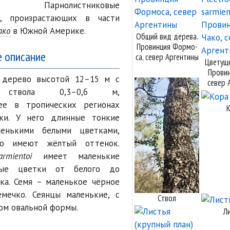
а Парнолистниковые
), произрастающих в части
ако
в Южной Америке.
Общий вид дерева.
Провин
­ция Формо
­
е описание
са, север Аргентины
Цветущ
Провин
 дерево высотой 12–15 м с
север 
 ствола 0,3–0,6 м,
ее в тропических регионах
и. У него длинные тонкие
енькими белыми цветками,
то имеют жёлтый оттенок.
rmientoi
имеет маленькие
овые цветки от белого до
ка. Семя – маленькое чёрное
мечко. Сеянцы маленькие, с
Ствол
ом овальной формы.
Л