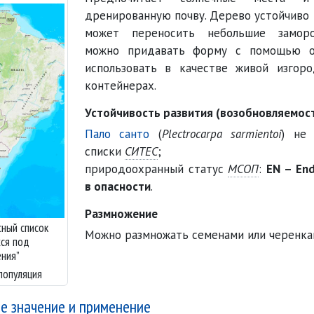
дренированную почву. Дерево устойчиво 
может переносить небольшие заморо
можно придавать форму с помощью о
использовать в качестве живой изгор
контейнерах.
Устойчивость развития (возобновляемос
Пало санто
(
Plectrocarpa sarmientoi
) не
списки
СИТЕС
;
природоохранный статус
МСОП
:
EN – End
в опасности
.
Размножение
ный список
Можно размножать семенами или черенка
ся под
ения”
популяция
е значение и применение