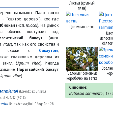
Листья (крупный
план)
дерево называют
Пало санто
o
– “святое дерево”), кое-где
Ибиокаи
(исп.
Ibiocaí
). На рынок
Цветущая ветвь
на обычно поступает под
Цве
ргентинский бакаут
(англ.
лепестк
жёлтог
 vitae
), так как его свойства и
ание схожи с
бакаутом
,
также
гваяковым деревом
из
m
(англ.
Lignum vitae
). Иногда
Зрелая
название
Парагвайский бакаут
“Зелёные” семенные
кор
lignum vitae
).
коробочки на ветке
Синоним:
sarmientoi
(Lorentz ex Griseb.)
Bulnesia sarmientoi
,
187
bal Fl. 4: 92 (2018)
cedoi
Rojas Acosta; Bull. Géogr. Bot. 28: