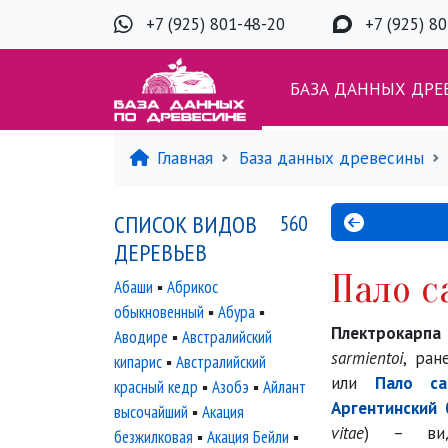
+7 (925) 801-48-20
+7 (925) 8
БАЗА ДАННЫХ ДРЕ
Главная
База данных древесины
СПИСОК ВИДОВ
560
ДЕРЕВЬЕВ
Пало с
Абаши
▪
Абрикос
обыкновенный
▪
Абура
▪
Плектрокарп
Аводире
▪
Австралийский
sarmientoi
, ра
кипарис
▪
Австралийский
или
Пало са
красный кедр
▪
Азобэ
▪
Айлант
Аргентинский 
высочайший
▪
Акация
vitae
) – вид
безжилковая
▪
Акация Бейли
▪