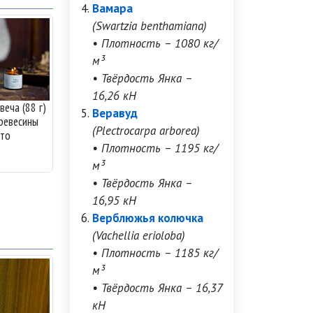
Вамара
(Swartzia benthamiana)
• Плотность – 1080 кг/
м³
• Твёрдость Янка –
16,26 кН
веча (88 г)
Веравуд
древесины
(Plectrocarpa arborea)
нто
• Плотность – 1195 кг/
м³
• Твёрдость Янка –
16,95 кН
Верблюжья колючка
(Vachellia erioloba)
• Плотность – 1185 кг/
м³
• Твёрдость Янка – 16,37
кН