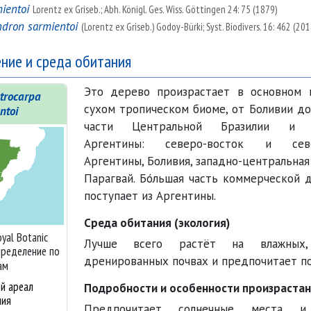
ientoi
Lorentz ex Griseb.; Abh. Königl. Ges. Wiss. Göttingen 24: 75 (1879)
dron sarmientoi
(Lorentz ex Griseb.) Godoy-Bürki; Syst. Biodivers. 16: 462 (201
ние и среда обитания
Это дерево произрастает в основном 
ctrocarpa
сухом тропическом биоме, от Боливии до
ntoi
части Центральной Бразилии и С
Аргентины: северо-восток и севе
Аргентины, Боливия, западно-центральная
Парагвай. Бо́льшая часть коммерческой 
поступает из Аргентины.
Среда обитания (экология)
yal Botanic
Лучше всего растёт на влажных,
спределение по
дренированных почвах и предпочитает по
ам
й ареал
Подробности и особенности произрастан
ния
Предпочитает солнечные места и