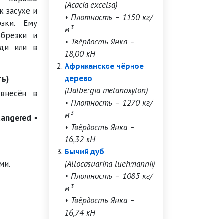
(Acacia excelsa)
к засухе и
• Плотность – 1150 кг/
зки. Ему
м³
брезки и
• Твёрдость Янка –
оди или в
18,00 кН
Африканское чёрное
дерево
ть)
(Dalbergia melanoxylon)
 внесён в
• Плотность – 1270 кг/
м³
angered ▪
• Твёрдость Янка –
16,32 кН
Бычий дуб
ми.
(Allocasuarina luehmannii)
• Плотность – 1085 кг/
м³
• Твёрдость Янка –
16,74 кН