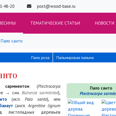
01-48-20
post@wood-base.ru
ВЕСИНЫ
ТЕМАТИЧЕСКИЕ СТАТЬИ
НОВОСТИ
Пало санто
Пало роза
Пальмировая пальма
анто
а сармиентои
(
Plectrocarpa
Пало санто
нее → син.
Bulnesia sarmientoi
),
Plectrocarpa sarmie
нто
(исп.
Palo santo
), или
бакаут
(англ.
Argentine lignum
 листопадных деревьев