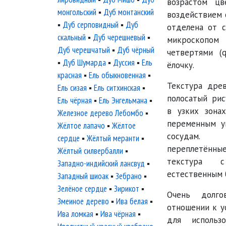
возрастом цв
монгольский
▪
Дуб монтанский
воздействием 
▪
Дуб серповидный
▪
Дуб
отделена от 
скальный
▪
Дуб черешневый
▪
микроскопом 
Дуб черешчатый
▪
Дуб чёрный
четвертями (q
▪
Дуб Шумарда
▪
Дуссия
▪
Ель
ёлочку.
красная
▪
Ель обыкновенная
▪
Текстура дре
Ель сизая
▪
Ель ситхинская
▪
полосатый рис
Ель чёрная
▪
Ель Энгельмана
▪
в узких зона
Железное дерево Лебомбо
▪
переменным у
Жёлтое лапачо
▪
Жёлтое
сосудам. 
сердце
▪
Жёлтый меранти
▪
переплетённые
Жёлтый силвербалли
▪
текстура 
Западно-индийский лансвуд
▪
естественным 
Западный шиоак
▪
Зебрано
▪
Зелёное сердце
▪
Зирикот
▪
Очень долго
Змеиное дерево
▪
Ива белая
▪
отношении к у
Ива ломкая
▪
Ива чёрная
▪
для использ