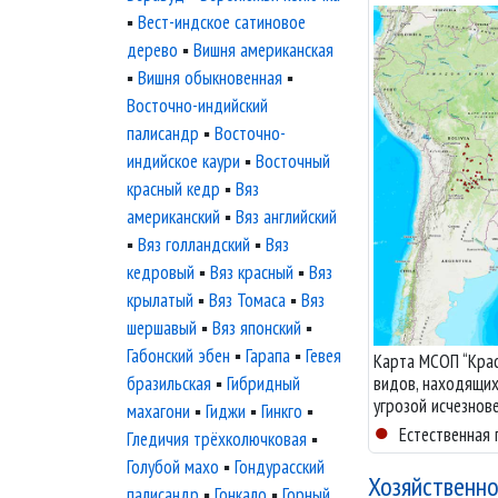
▪
Вест-индское сатиновое
дерево
▪
Вишня американская
▪
Вишня обыкновенная
▪
Восточно-индийский
палисандр
▪
Восточно-
индийское каури
▪
Восточный
красный кедр
▪
Вяз
американский
▪
Вяз английский
▪
Вяз голландский
▪
Вяз
кедровый
▪
Вяз красный
▪
Вяз
крылатый
▪
Вяз Томаса
▪
Вяз
шершавый
▪
Вяз японский
▪
Габонский эбен
▪
Гарапа
▪
Гевея
Карта МСОП “Крас
видов, находящих
бразильская
▪
Гибридный
угрозой исчезнов
махагони
▪
Гиджи
▪
Гинкго
▪
●
Естественная 
Гледичия трёхколючковая
▪
Голубой махо
▪
Гондурасский
Хозяйственно
палисандр
▪
Гонкало
▪
Горный