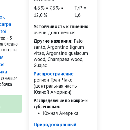
4,8 % ▪ 7,8 % ▪
Т/Р =
12,0 %
1,6
Устойчивость к гниению
:
очень долговечная
ток – 5
Другие названия
:
Palo
ов бледно-
santo, Argentine lignum
о оттенка
vitae, Argentine guaiacum
wood, Champaea wood,
Guajac
Распространение
:
 семенная
регион Гран-Чако
обочка
(центральная часть
Южной Америки)
Распределение по макро- и
субрегионам:
9
Южная Америка
Природоохранный