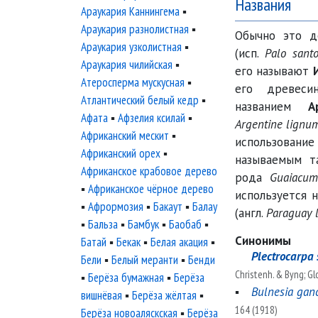
Названия
Араукария Каннингема
▪
Араукария разнолистная
▪
Обычно это 
Араукария узколистная
▪
(исп.
Palo sant
Араукария чилийская
▪
его называют
Атеросперма мускусная
▪
его древеси
Атлантический белый кедр
▪
названием
А
Афата
▪
Афзелия ксилай
▪
Argentine lignum
Африканский мескит
▪
использов
Африканский орех
▪
называемым 
Африканское крабовое дерево
рода
Guaiacu
▪
Африканское чёрное дерево
используется 
▪
Афрормозия
▪
Бакаут
▪
Балау
(англ.
Paraguay 
▪
Бальза
▪
Бамбук
▪
Баобаб
▪
Синонимы
Батай
▪
Бекак
▪
Белая акация
▪
▪
Plectrocarpa 
Бели
▪
Белый меранти
▪
Бенди
Christenh. & Byng; Glo
▪
Берёза бумажная
▪
Берёза
▪
Bulnesia gan
вишнёвая
▪
Берёза жёлтая
▪
164 (1918)
Берёза новоаляскская
▪
Берёза