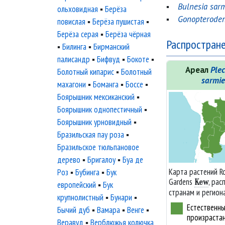
▪
Bulnesia sarm
ольховидная
▪
Берёза
▪
Gonopteroden
повислая
▪
Берёза пушистая
▪
Берёза серая
▪
Берёза чёрная
Распростране
▪
Билинга
▪
Бирманский
палисандр
▪
Бифвуд
▪
Бокоте
▪
Ареал
Ple
Болотный кипарис
▪
Болотный
sarmie
махагони
▪
Боманга
▪
Боссе
▪
Боярышник мексиканский
▪
Боярышник однопестичный
▪
Боярышник урновидный
▪
Бразильская пау роза
▪
Бразильское тюльпановое
дерево
▪
Бригалоу
▪
Буа де
Карта растений Ro
Роз
▪
Бубинга
▪
Бук
Gardens
, ра
Kew
европейский
▪
Бук
странам и регион
крупнолистный
▪
Бунари
▪
Естественны
Бычий дуб
▪
Вамара
▪
Венге
▪
произраста
Веравуд
▪
Верблюжья колючка