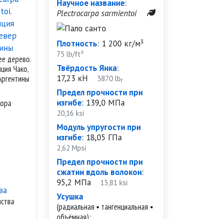
Научное название
:
Plectrocarpa sarmientoi
Плотность
:
1 200 кг/м³
75 lb/ft³
ее дерево.
Твёрдость Янка
:
ция Чако,
17,23 кН
Аргентины
3870 lb
f
Предел прочности при
изгибе
:
139,0 МПа
Кора
20,16 ksi
Модуль упругости при
изгибе
:
18,05 ГПа
2,62 Mpsi
Предел прочности при
сжатии вдоль волокон
:
95,2 МПа
13,81 ksi
Усушка
иства
(радиальная ▪ тангенциальная ▪
объёмная):