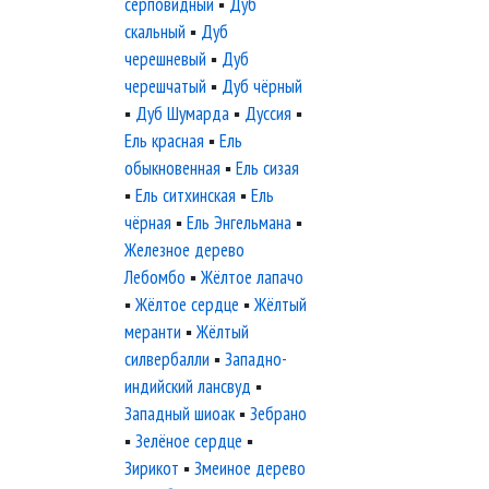
серповидный
▪
Дуб
скальный
▪
Дуб
черешневый
▪
Дуб
черешчатый
▪
Дуб чёрный
▪
Дуб Шумарда
▪
Дуссия
▪
Ель красная
▪
Ель
обыкновенная
▪
Ель сизая
▪
Ель ситхинская
▪
Ель
чёрная
▪
Ель Энгельмана
▪
Железное дерево
Лебомбо
▪
Жёлтое лапачо
▪
Жёлтое сердце
▪
Жёлтый
меранти
▪
Жёлтый
силвербалли
▪
Западно-
индийский лансвуд
▪
Западный шиоак
▪
Зебрано
▪
Зелёное сердце
▪
Зирикот
▪
Змеиное дерево