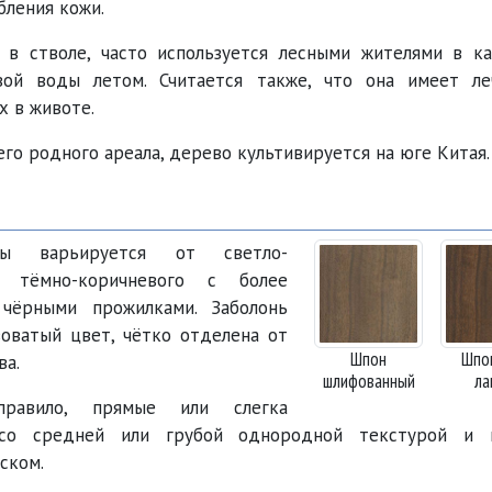
бления кожи.
 в стволе, часто используется лесными жителями в ка
вой воды летом. Считается также, что она имеет ле
х в животе.
го родного ареала, дерево культивируется на юге Китая.
ны варьируется от светло-
о тёмно-коричневого с более
чёрными прожилками. Заболонь
оватый цвет, чётко отделена от
Шпон
Шпо
ва.
шлифованный
ла
правило, прямые или слегка
 со средней или грубой однородной текстурой и 
ском.