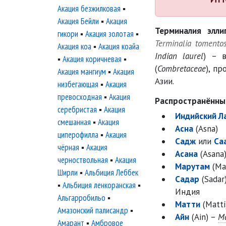
Акация безжилковая
▪
Акация Бейли
▪
Акация
Терминалия элли
гикори
▪
Акация золотая
▪
Terminalia tomento
Акация коа
▪
Акация коайа
Indian laurel
) – 
▪
Акация коричневая
▪
(
Combretaceae
), п
Акация мангиум
▪
Акация
Азии.
низбегающая
▪
Акация
превосходная
▪
Акация
Распространённые
серебристая
▪
Акация
Индийский Л
смешанная
▪
Акация
Асна
(Asna)
циперофилла
▪
Акация
Садж
или
Са
чёрная
▪
Акация
Асана
(Asana
черноствольная
▪
Акация
Марутам
(Ma
Ширли
▪
Альбиция Леббек
Садар
(Sadar
▪
Альбиция ленкоранская
▪
Индия
Альгарробильо
▪
Матти
(Matti
Амазонский палисандр
▪
Айн
(Ain) –
М
Амарант
▪
Амбровое