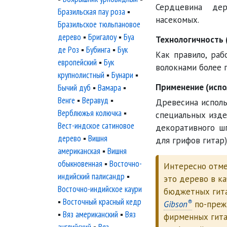
Сердцевина дер
Бразильская пау роза
▪
насекомых.
Бразильское тюльпановое
дерево
▪
Бригалоу
▪
Буа
Технологичность 
де Роз
▪
Бубинга
▪
Бук
Как правило, раб
европейский
▪
Бук
волокнами более 
крупнолистный
▪
Бунари
▪
Применение (испо
Бычий дуб
▪
Вамара
▪
Венге
▪
Веравуд
▪
Древесина исполь
Верблюжья колючка
▪
специальных изде
Вест-индское сатиновое
декоративного ш
дерево
▪
Вишня
для грифов гитар)
американская
▪
Вишня
обыкновенная
▪
Восточно-
Интересно отме
индийский палисандр
▪
это дерево в к
Восточно-индийское каури
бюджетных гит
▪
Восточный красный кедр
®
Gibson
по-преж
▪
Вяз американский
▪
Вяз
фирменных гита