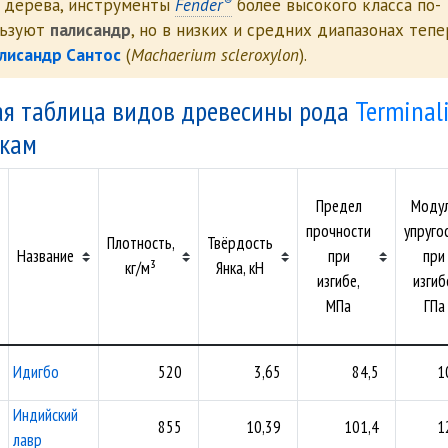
®
о дерева, инструменты
Fender
более высокого класса по-
льзуют
палисандр
, но в низких и средних диапазонах тепе
лисандр Сантос
(
Machaerium scleroxylon
).
ая таблица видов древесины рода
Terminal
икам
Предел
Моду
прочности
упруго
Плотность,
Твёрдость
Название
при
при
кг/м³
Янка, кН
изгибе,
изгиб
МПа
ГПа
Идигбо
520
3,65
84,5
1
Индийский
855
10,39
101,4
1
лавр