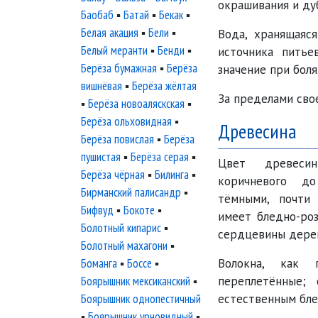
окрашивания и ду
Баобаб
▪
Батай
▪
Бекак
▪
Белая акация
▪
Бели
▪
Вода, хранящаяся
Белый меранти
▪
Бенди
▪
источника питье
Берёза бумажная
▪
Берёза
значение при боля
вишнёвая
▪
Берёза жёлтая
За пределами свое
▪
Берёза новоаляскская
▪
Берёза ольховидная
▪
Древесина
Берёза повислая
▪
Берёза
пушистая
▪
Берёза серая
▪
Цвет древеси
Берёза чёрная
▪
Билинга
▪
коричневого д
Бирманский палисандр
▪
тёмными, почти 
Бифвуд
▪
Бокоте
▪
имеет бледно-роз
Болотный кипарис
▪
сердцевины дере
Болотный махагони
▪
Боманга
▪
Боссе
▪
Волокна, как 
Боярышник мексиканский
▪
переплетённые;
Боярышник однопестичный
естественным бле
▪
Боярышник урновидный
▪