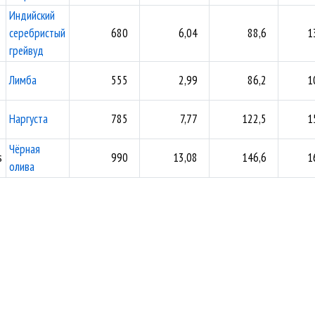
Индийский
серебристый
680
6,04
88,6
1
грейвуд
Лимба
555
2,99
86,2
1
Наргуста
785
7,77
122,5
1
Чёрная
s
990
13,08
146,6
1
олива