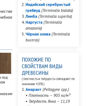
Индийский серебристый
грейвуд
(Terminalia bialata)
честве
Лимба
(Terminalia superba)
чебное
Наргуста
(Terminalia
amazonia)
Чёрная олива
(Terminalia
buceras)
ПОХОЖИЕ ПО
СВОЙСТВАМ ВИДЫ
ДРЕВЕСИНЫ
н под
( плотность и твёрдость совпадают по
ком
значению ±10% )
Амарант
(Peltogyne spp.)
низким
• Плотность – 905 кг/м³
• Твёрдость Янка – 11,19