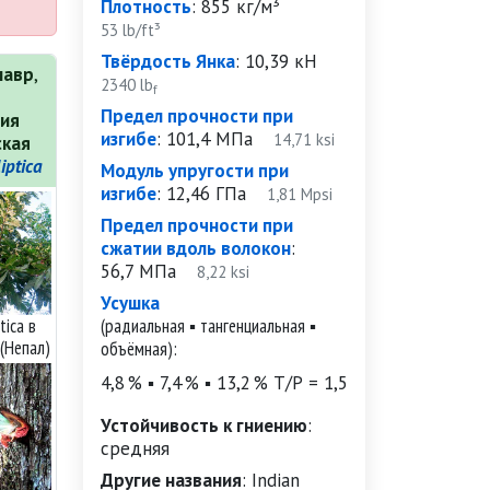
Плотность
:
855 кг/м³
53 lb/ft³
Твёрдость Янка
:
10,39 кН
лавр
,
2340 lb
f
Предел прочности при
ия
изгибе
:
101,4 МПа
14,71 ksi
ская
iptica
Модуль упругости при
изгибе
:
12,46 ГПа
1,81 Mpsi
Предел прочности при
сжатии вдоль волокон
:
56,7 МПа
8,22 ksi
Усушка
tica в
(радиальная ▪ тангенциальная ▪
(Непал)
объёмная):
4,8 % ▪ 7,4 % ▪ 13,2 %
Т/Р = 1,5
Устойчивость к гниению
:
средняя
Другие названия
:
Indian