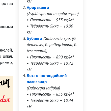
кН
против
Арараканга
(Aspidosperma megalocarpon)
• Плотность – 935 кг/м³
• Твёрдость Янка – 10,90
ровными
кН
Бубинга
(Guibourtia spp. (G.
demeusei, G. pellegriniana, G.
анелей,
tessmannii))
х шпал,
• Плотность – 890 кг/м³
ример,
• Твёрдость Янка – 10,72
кН
Восточно-индийский
палисандр
(Dalbergia latifolia)
• Плотность – 855 кг/м³
• Твёрдость Янка – 10,44
кН