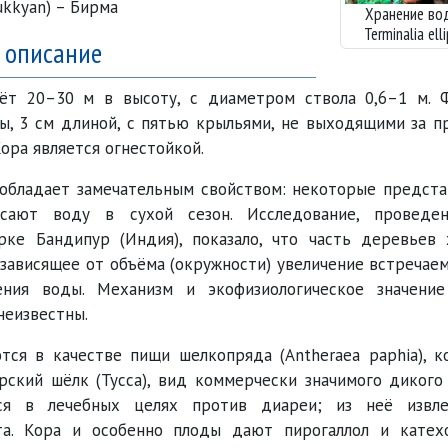
ukkyan) – Бирма
Хранение во
Terminalia elli
 описание
ёт 20–30 м в высоту, с диаметром ствола 0,6–1 м. 
, 3 см длиной, с пятью крыльями, не выходящими за п
ора является огнестойкой.
обладает замечательным свойством: некоторые предста
асают воду в сухой сезон. Исследование, проведе
рке Бандипур (Индия), показало, что часть деревьев 
 зависящее от объёма (окружности) увеличение встречае
ения воды. Механизм и экофизиологическое значение
неизвестны.
тся в качестве пищи шелкопряда (Antheraea paphia), 
рский шёлк (Тусса), вид коммерчески значимого дикого
тся в лечебных целях против диареи; из неё извле
та. Кора и особенно плоды дают пирогаллол и катех