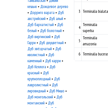
тайваньская
▪
Дикий
кешью
▪
Дождевое дерево
3
Terminalia bialata
▪
Дорриго варата
▪
Дуб
австрийский
▪
Дуб алый
▪
Дуб бархатистый
▪
Дуб
Terminalia
4
белый
▪
Дуб болотный
▪
superba
Дуб виргинский
▪
Дуб
Terminalia
5
Гарри
▪
Дуб двуцветный
▪
amazonia
Дуб звёздчатый
▪
Дуб
6
Terminalia bucera
иволистный
▪
Дуб
каменный
▪
Дуб карри
▪
Дуб Келлога
▪
Дуб
красный
▪
Дуб
крупноплодный
▪
Дуб
лавролистный
▪
Дуб
лировидный
▪
Дуб Мишо
▪
Дуб монгольский
▪
Дуб
монтанский
▪
Дуб