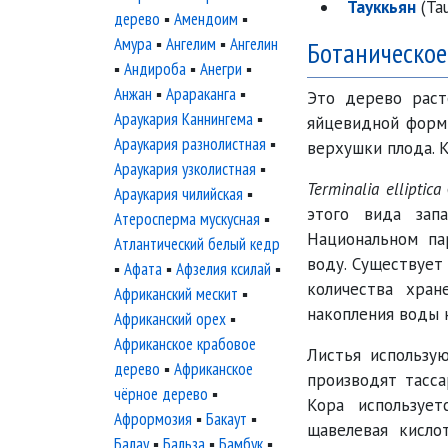
Тауккьян
(Ta
дерево
▪
Амендоим
▪
Амура
▪
Ангелим
▪
Ангелин
Ботаническое
▪
Андироба
▪
Анегри
▪
Анжан
▪
Арараканга
▪
Это дерево раст
Араукария Каннингема
▪
яйцевидной формы
Араукария разнолистная
▪
верхушки плода. К
Араукария узколистная
▪
Terminalia elliptica
Араукария чилийская
▪
этого вида зап
Атеросперма мускусная
▪
Национальном па
Атлантический белый кедр
воду. Существует
▪
Афата
▪
Афзелия ксилай
▪
количества хран
Африканский мескит
▪
накопления воды 
Африканский орех
▪
Африканское крабовое
Листья использую
дерево
▪
Африканское
производят тасса
чёрное дерево
▪
Кора используе
Афрормозия
▪
Бакаут
▪
щавелевая кисло
Балау
▪
Бальза
▪
Бамбук
▪