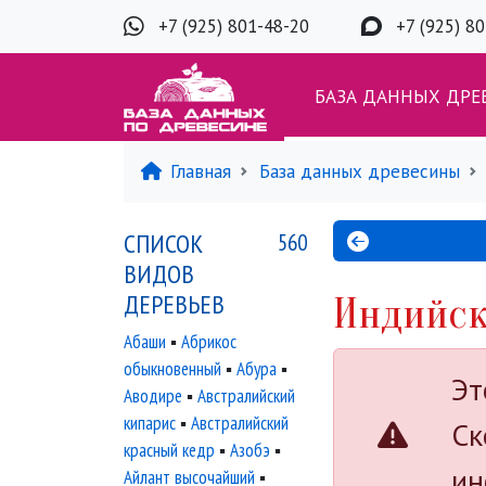
+7 (925) 801-48-20
+7 (925) 8
БАЗА ДАННЫХ ДРЕ
Главная
База данных древесины
СПИСОК
560
ВИДОВ
ДЕРЕВЬЕВ
Индийск
Абаши
▪
Абрикос
обыкновенный
▪
Абура
▪
Эт
Аводире
▪
Австралийский
кипарис
▪
Австралийский
Ск
красный кедр
▪
Азобэ
▪
ин
Айлант высочайший
▪