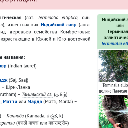
птическая
(лат.
Terminalia elliptica
, син.
Индийский 
sa
), известная как
Индийский лавр
(англ.
или
Терминал
вид деревьев семейства Комбретовые
эллиптиче
роизрастающие в Южной и Юго-восточной
Terminalia ell
 названия:
авр
(Indian laurel)
адж
(Saj, Saaj)
Terminalia ellip
) – Шри-Ланка
долине Панчхал 
rutham) –
Тамильский яз.
(தமிழ்)
),
Матти
или
Марда
(Matti, Marda) –
) –
Каннада
(Kannada, ಕನ್ನಡ, k)
аратхи
(मराठी माणसं или महाराष्ट्रीय)