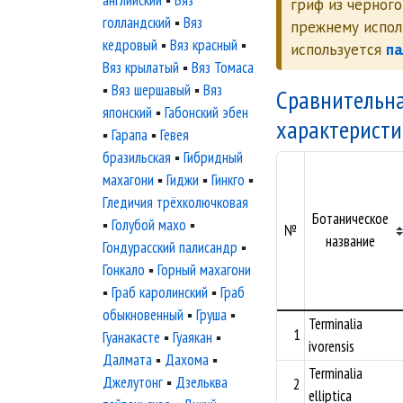
английский
▪
Вяз
гриф из чёрног
голландский
▪
Вяз
прежнему испо
кедровый
▪
Вяз красный
▪
используется
па
Вяз крылатый
▪
Вяз Томаса
▪
Вяз шершавый
▪
Вяз
Сравнительн
японский
▪
Габонский эбен
характерист
▪
Гарапа
▪
Гевея
бразильская
▪
Гибридный
махагони
▪
Гиджи
▪
Гинкго
▪
Гледичия трёхколючковая
Ботаническое
▪
Голубой махо
▪
№
название
Гондурасский палисандр
▪
Гонкало
▪
Горный махагони
▪
Граб каролинский
▪
Граб
обыкновенный
▪
Груша
▪
Terminalia
1
Гуанакасте
▪
Гуаякан
▪
ivorensis
Далмата
▪
Дахома
▪
Terminalia
Джелутонг
▪
Дзельква
2
elliptica