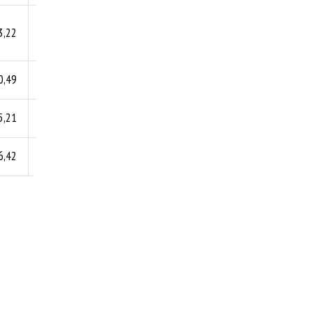
3,22
45,7
0,49
45,4
5,21
66,0
6,42
74,3