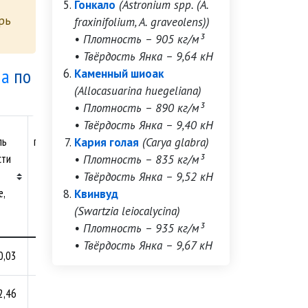
Гонкало
(Astronium spp. (A.
рь
fraxinifolium, A. graveolens))
• Плотность – 905 кг/м³
• Твёрдость Янка – 9,64 кН
ia
по
Каменный шиоак
(Allocasuarina huegeliana)
• Плотность – 890 кг/м³
Предел
• Твёрдость Янка – 9,40 кН
ль
прочности
Кария голая
(Carya glabra)
сти
при
• Плотность – 835 кг/м³
сжатии
• Твёрдость Янка – 9,52 кН
е,
вдоль
Квинвуд
волокон,
(Swartzia leiocalycina)
МПа
• Плотность – 935 кг/м³
• Твёрдость Янка – 9,67 кН
0,03
47,4
2,46
56,7