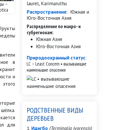
laurel, Karimaruthu
ды –
ptica
Распространение
:
Южная и
Юго-Восточная Азия
Распределение по макро- и
Фрукты
субрегионам:
ределы
Южная Азия
Юго-Восточная Азия
вители
Природоохранный статус
:
нное в
LC – Least Concern ▪ вызывающие
хранит
наименьшие опасения
мости и
 этого
которые
РОДСТВЕННЫЕ ВИДЫ
 шёлка.
ДЕРЕВЬЕВ
кается
ол для
Идигбо
(Terminalia ivorensis)