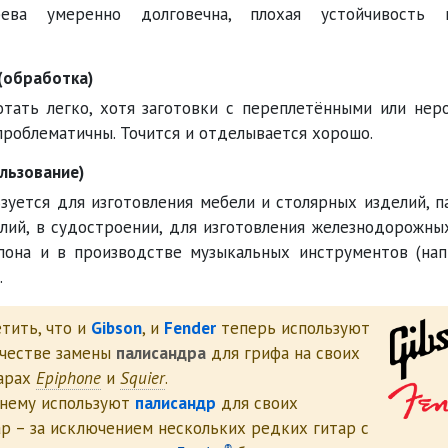
ева умеренно долговечна, плохая устойчивость 
(обработка)
отать легко, хотя заготовки с переплетёнными или не
проблематичны. Точится и отделывается хорошо.
льзование)
зуется для изготовления мебели и столярных изделий, п
лий, в судостроении, для изготовления железнодорожны
пона и в производстве музыкальных инструментов (нап
.
тить, что и
Gibson
, и
Fender
теперь используют
ачестве замены
палисандра
для грифа на своих
арах
Epiphone
и
Squier
.
нему используют
палисандр
для своих
р – за исключением нескольких редких гитар с